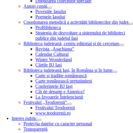
Digitizarea colecţiilor speciale
Autori copiii
Poveştile Iaşului
Poemele Iaşului
Coordonarea metodică a activităţii bibliotecilor din judeţ
ProBiblioteca
Strategia de dezvoltare a sistemului de biblioteci
publice din judeţul Iaşi
Biblioteca judeţeană, centru editorial şi de cercetare
Revista „Asachiana”
Calendar Cultural
Winter Wonderland
Cărţile BJ Iaşi
Biblioteca judeţeană Iaşi, în România şi în lume
Carte şi tradiţie românească
Carte românească pretutindeni
Conferințele BJ Iași
Cât de departe e America?
La Izvoarele Înţelepciunii
Festivalul „Teodorenii“
Festivalul Teodorenii
www.teodorenii.ro
Interes public
Protecția datelor cu caracter personal
Transparență