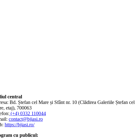
iul central
esa: Bd. Ștefan cel Mare și Sfânt nr. 10 (Clădirea Galeriile Ștefan cel
e, etaj), 700063
efon:
(+4) 0332 110044
ail:
contact@bjiasi.ro
b:
https://bjiasi.ro/
gram cu publicul: