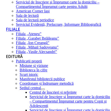
Serviciul de Inscriere şi Împrumut carte la domiciliu –
Compartimentul Împrumut carte pentru Adulţi
American Corner Iaşi
Sala de lectură
Sala de lectură periodice
Serviciul Evidenţă, Prelucrare, Informare Bibliografică
FILIALE
Filiala „Ateneu”
Filiala „Garabet Ibrăileanu”
Filiala „Ion Creangă”
Filiala „Mihail Sadoveanu”
Filiala „Vasile Alecsandri”
EDITURĂ
Publicații proprii
Misiune şi viziune
Biblioteca în cifre
Scurt istoric
Manifestul bibliotecii publice
Coordonare și îndrumare metodică
Sediul central
Centrul de înscrieri și referințe
Serviciul de Inscriere şi Împrumut carte la domiciliu
– Compartimentul Împrumut carte pentru Copii şi
Adolescenţi
Serviciul de Inscriere şi Împrumut carte la domiciliu