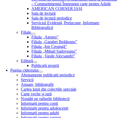
– Compartimentul Împrumut carte pentru Adulţi
AMERICAN CORNER IAŞI
Sala de lectură
Sala de lectură periodice
Serviciul Evidenţă, Prelucrare, Informare
Bibliografică
Filiale
Filiala „Ateneu”
Filiala „Garabet Ibrăileanu”
Filiala „Ion Creangă”
Filiala „Mihail Sadoveanu”
Filiala „Vasile Alecsandri”
Editură
Publicații proprii
Pagina cititorului
Abonamente publicaţii periodice
Servicii
Anuare, bibliografii
Cartea lunii din colecțiile speciale
Carte veche și rară
Noutăţi pe rafturile bibliotecii
Informații pentru copii
Informații pentru adolescenți
Informații pentru adulți
Informații pentru seniori