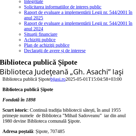
Integritate
Solicitarea informaţiilor de interes public
Raport de evaluare a implementării Legii nr. 544/2001 în
anul 2025
Raport de evaluare a implementării Legii nr. 544/2001 în
anul 2024
Situații financiare
Achiziții publice
Plan de achiziţii publice
Declarații de avere și de interese
Biblioteca publică Șipote
Biblioteca Judeţeană „Gh. Asachi” Iaşi
Biblioteca publică Șipote
bjiasi.ro
2025-05-01T15:04:58+03:00
Biblioteca publică Șipote
Fondată în 1898
Scurt istoric
: Continuă tradiția bibliotecii sătești, în anul 1955
primește numele de Biblioteca ”Mihail Sadoveanu” iar din anul
1980 devine Biblioteca comunală Şipote.
Adresa poștală
: Șipote, 707485