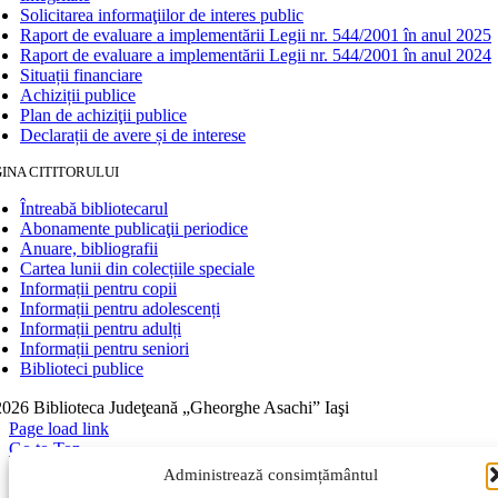
Solicitarea informaţiilor de interes public
Raport de evaluare a implementării Legii nr. 544/2001 în anul 2025
Raport de evaluare a implementării Legii nr. 544/2001 în anul 2024
Situații financiare
Achiziții publice
Plan de achiziţii publice
Declarații de avere și de interese
INA CITITORULUI
Întreabă bibliotecarul
Abonamente publicaţii periodice
Anuare, bibliografii
Cartea lunii din colecțiile speciale
Informații pentru copii
Informații pentru adolescenți
Informații pentru adulți
Informații pentru seniori
Biblioteci publice
026 Biblioteca Judeţeană „Gheorghe Asachi” Iaşi
Page load link
Go to Top
Administrează consimțământul