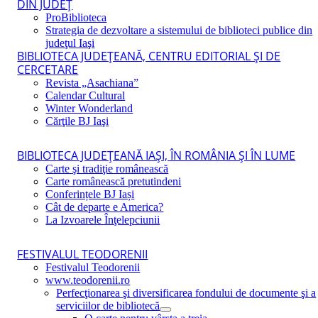
DIN JUDEŢ
ProBiblioteca
Strategia de dezvoltare a sistemului de biblioteci publice din
judeţul Iaşi
BIBLIOTECA JUDEŢEANĂ, CENTRU EDITORIAL ŞI DE
CERCETARE
Revista „Asachiana”
Calendar Cultural
Winter Wonderland
Cărţile BJ Iaşi
BIBLIOTECA JUDEŢEANĂ IAŞI, ÎN ROMÂNIA ŞI ÎN LUME
Carte şi tradiţie românească
Carte românească pretutindeni
Conferințele BJ Iași
Cât de departe e America?
La Izvoarele Înţelepciunii
FESTIVALUL TEODORENII
Festivalul Teodorenii
www.teodorenii.ro
Perfecţionarea şi diversificarea fondului de documente şi a
serviciilor de bibliotecă