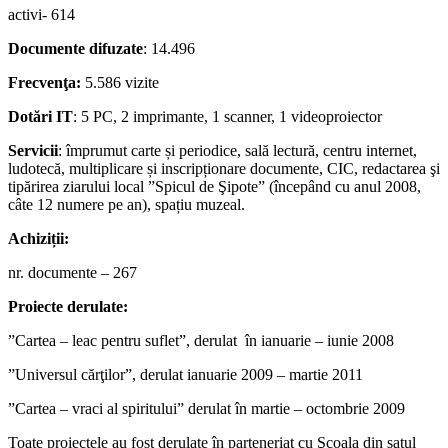
activi- 614
Documente difuzate
: 14.496
Frecvenţa:
5.586 vizite
Dotări IT
: 5 PC, 2 imprimante, 1 scanner, 1 videoproiector
Servicii
: împrumut carte și periodice, sală lectură, centru internet,
ludotecă, multiplicare și inscripționare documente, CIC, redactarea şi
tipărirea ziarului local ”Spicul de Şipote” (începând cu anul 2008,
câte 12 numere pe an), spațiu muzeal.
Achiziții:
nr. documente – 267
Proiecte derulate:
”Cartea – leac pentru suflet”, derulat în ianuarie – iunie 2008
”Universul cărţilor”, derulat ianuarie 2009 – martie 2011
”Cartea – vraci al spiritului” derulat în martie – octombrie 2009
Toate proiectele au fost derulate în parteneriat cu Şcoala din satul