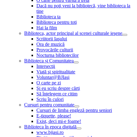
O carte pentru vârsta a treia
Dacă nu poţi veni la bibliotecă, vine biblioteca la
tine
Biblioteca ta
Biblioteca pentru toţi
Hai la film
Biblioteca, actor principal al scenei culturale ieşene
Scriitorii Iaşului
Ora de muzică
Provocările culturii
Nocturna bibliotecilor
Biblioteca și Comunitatea
Intersecţii
Viaţă şi spiritualitate
Voluntar@BJIaşi
O carte pe zi
Şi eu scriu despre cărţi
Să înţelegem ce citim
Scriu în culori
Cursuri pentru comunitate
Cursuri de limba engleză pentru seniori
E-tiquette, please!
Exist, deci mi-e foame!
Biblioteca în epoca digitală
www.bjiasi.ro