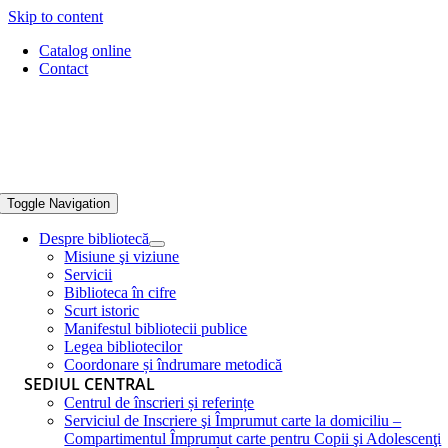
Skip to content
Catalog online
Contact
Toggle Navigation
Despre bibliotecă
Misiune şi viziune
Servicii
Biblioteca în cifre
Scurt istoric
Manifestul bibliotecii publice
Legea bibliotecilor
Coordonare și îndrumare metodică
SEDIUL CENTRAL
Centrul de înscrieri și referințe
Serviciul de Inscriere şi Împrumut carte la domiciliu –
Compartimentul Împrumut carte pentru Copii şi Adolescenţi