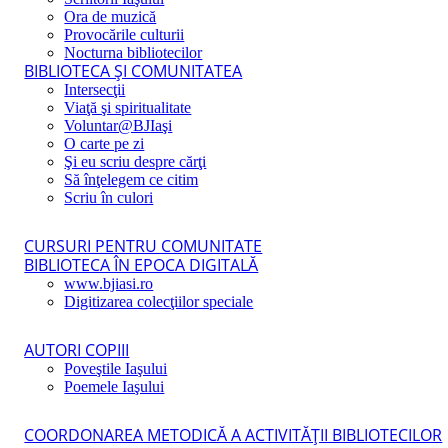
Ora de muzică
Provocările culturii
Nocturna bibliotecilor
BIBLIOTECA ŞI COMUNITATEA
Intersecţii
Viaţă şi spiritualitate
Voluntar@BJIaşi
O carte pe zi
Şi eu scriu despre cărţi
Să înţelegem ce citim
Scriu în culori
CURSURI PENTRU COMUNITATE
BIBLIOTECA ÎN EPOCA DIGITALĂ
www.bjiasi.ro
Digitizarea colecţiilor speciale
AUTORI COPIII
Poveştile Iaşului
Poemele Iaşului
COORDONAREA METODICĂ A ACTIVITĂŢII BIBLIOTECILOR