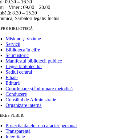
i: 09.30 – 16.30
ți – Vineri: 09.00 – 20.00
bătă: 8.30 – 15.30
inică, Sărbători legale: Închis
SPRE BIBLIOTECĂ
Misiune şi viziune
Servicii
Biblioteca în cifre
Scurt istoric
Manifestul bibliotecii publice
Legea bibliotecilor
Sediul central
Filiale
Editură
Coordonare și îndrumare metodică
Conducere
Consiliul de Administrație
Organizare internă
ERES PUBLIC
Protecția datelor cu caracter personal
Transparență
Integritate