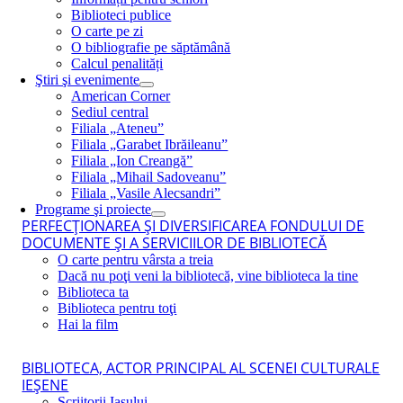
Biblioteci publice
O carte pe zi
O bibliografie pe săptămână
Calcul penalități
Ştiri şi evenimente
American Corner
Sediul central
Filiala „Ateneu”
Filiala „Garabet Ibrăileanu”
Filiala „Ion Creangă”
Filiala „Mihail Sadoveanu”
Filiala „Vasile Alecsandri”
Programe şi proiecte
PERFECŢIONAREA ŞI DIVERSIFICAREA FONDULUI DE
DOCUMENTE ŞI A SERVICIILOR DE BIBLIOTECĂ
O carte pentru vârsta a treia
Dacă nu poţi veni la bibliotecă, vine biblioteca la tine
Biblioteca ta
Biblioteca pentru toţi
Hai la film
BIBLIOTECA, ACTOR PRINCIPAL AL SCENEI CULTURALE
IEŞENE
Scriitorii Iaşului