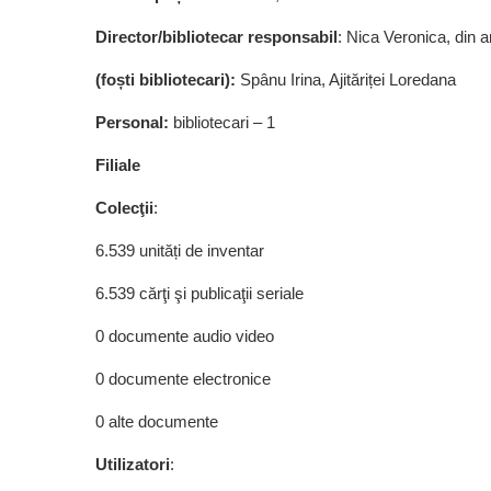
Director/bibliotecar responsabil
: Nica Veronica, din 
(foști bibliotecari):
Spânu Irina, Ajităriței Loredana
Personal:
bibliotecari – 1
Filiale
Colecţii
:
6.539 unități de inventar
6.539 cărţi şi publicaţii seriale
0 documente audio video
0 documente electronice
0 alte documente
Utilizatori
: