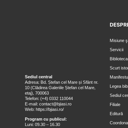
DESPR
Misiune ş
Servicii
Biblioteca
Scurt isto
Sediul central
Manifestul
Adresa: Bd. Ștefan cel Mare și Sfânt nr.
Legea bibl
10 (Clădirea Galeriile Ștefan cel Mare,
etaj), 700063
Sediul cen
Telefon:
(+4) 0332 110044
E-mail:
contact@bjiasi.ro
Filiale
Web:
https://bjiasi.ro/
Editură
Program cu publicul:
Coordona
Luni: 09.30 – 16.30