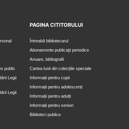
PAGINA CITITORULUI
ersonal
Întreabă bibliotecarul
Abonamente publicaţii periodice
Anuare, bibliografii
es public
Cartea lunii din colecțiile speciale
rii Legii
Informații pentru copii
Informații pentru adolescenți
rii Legii
Informații pentru adulți
Informații pentru seniori
Biblioteci publice