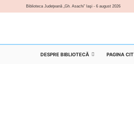
Skip
Biblioteca Judeţeană „Gh. Asachi” Iaşi - 6 august 2026
to
content
DESPRE BIBLIOTECĂ
PAGINA CI