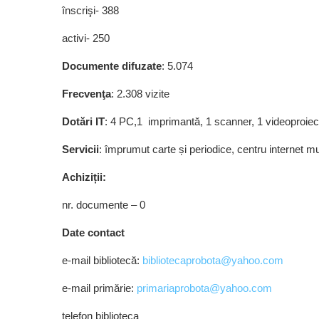
înscrişi- 388
activi- 250
Documente difuzate
: 5.074
Frecvenţa
: 2.308 vizite
Dotări IT
: 4 PC,1 imprimantă, 1 scanner, 1 videoproiec
Servicii
: împrumut carte și periodice, centru internet m
Achiziții:
nr. documente – 0
Date contact
e-mail bibliotecă:
bibliotecaprobota@yahoo.com
e-mail primărie:
primariaprobota@yahoo.com
telefon biblioteca