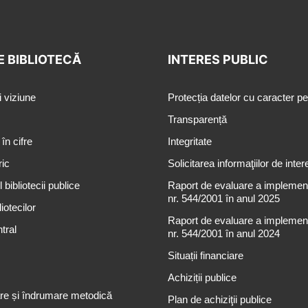
E BIBLIOTECĂ
INTERES PUBLIC
i viziune
Protecția datelor cu caracter p
Transparență
 în cifre
Integritate
ric
Solicitarea informaţiilor de inter
 bibliotecii publice
Raport de evaluare a implementă
nr. 544/2001 în anul 2025
iotecilor
Raport de evaluare a implementă
tral
nr. 544/2001 în anul 2024
Situații financiare
Achiziții publice
re și îndrumare metodică
Plan de achiziţii publice