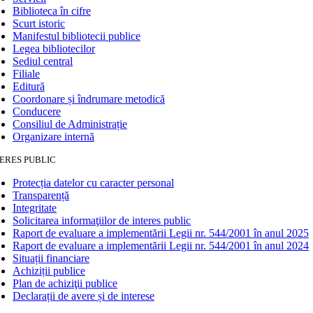
Biblioteca în cifre
Scurt istoric
Manifestul bibliotecii publice
Legea bibliotecilor
Sediul central
Filiale
Editură
Coordonare și îndrumare metodică
Conducere
Consiliul de Administrație
Organizare internă
ERES PUBLIC
Protecția datelor cu caracter personal
Transparență
Integritate
Solicitarea informaţiilor de interes public
Raport de evaluare a implementării Legii nr. 544/2001 în anul 2025
Raport de evaluare a implementării Legii nr. 544/2001 în anul 2024
Situații financiare
Achiziții publice
Plan de achiziţii publice
Declarații de avere și de interese