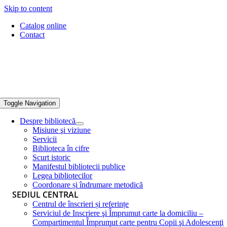
Skip to content
Catalog online
Contact
Toggle Navigation
Despre bibliotecă
Misiune şi viziune
Servicii
Biblioteca în cifre
Scurt istoric
Manifestul bibliotecii publice
Legea bibliotecilor
Coordonare și îndrumare metodică
SEDIUL CENTRAL
Centrul de înscrieri și referințe
Serviciul de Inscriere şi Împrumut carte la domiciliu –
Compartimentul Împrumut carte pentru Copii şi Adolescenţi