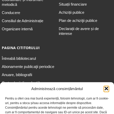
Situații financiare
metodică
Achiziții publice
Conducere
Plan de achiziţii publice
Consiliul de Administrație
Declarații de avere și de
Organizare internă
interese
PAGINA CITITORULUI
Întreabă bibliotecarul
Abonamente publicaţii periodice
Anuare, bibliografii
Cartea lunii din colecțiile
speciale
Administrează consimțământul
Informații pentru copii
Pentru a oferi cea mai bună experiență, folosim tehnologii, cum ar fi cookie-
uri, pentru a stoca și/sau accesa informațiile despre dispozitive.
Informații pentru adolescenți
Consimțământul pentru aceste tehnologii ne permite să procesăm date,
Informații pentru adulți
cum ar fi comportamentul de navigare sau ID-uri unice pe acest site. Dacă