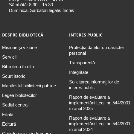
Sâmbătă: 8.30 – 15.30
Duminică, Sărbători legale: Închis
DESPRE BIBLIOTECĂ
INTERES PUBLIC
Misiune şi viziune
Protecția datelor cu caracter
personal
Servicii
Transparență
Biblioteca în cifre
Integritate
Scurt istoric
Solicitarea informaţiilor de
Manifestul bibliotecii publice
interes public
Legea bibliotecilor
Raport de evaluare a
implementării Legii nr. 544/2001
Sediul central
în anul 2025
Filiale
Raport de evaluare a
implementării Legii nr. 544/2001
Editură
în anul 2024
Coordonare și îndrumare