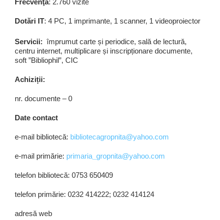
Frecvenţa
: 2.760 vizite
Dotări IT
: 4 PC, 1 imprimante, 1 scanner, 1 videoproiector
Servicii:
împrumut carte și periodice, sală de lectură,
centru internet, multiplicare și inscripționare documente,
soft ”Bibliophil”, CIC
Achiziții:
nr. documente – 0
Date contact
e-mail bibliotecă:
bibliotecagropnita@yahoo.com
e-mail primărie:
primaria
_
gropnita@yahoo.com
telefon bibliotecă: 0753 650409
telefon primărie: 0232 414222; 0232 414124
adresă web