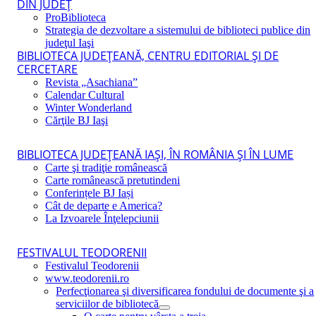
DIN JUDEŢ
ProBiblioteca
Strategia de dezvoltare a sistemului de biblioteci publice din
judeţul Iaşi
BIBLIOTECA JUDEŢEANĂ, CENTRU EDITORIAL ŞI DE
CERCETARE
Revista „Asachiana”
Calendar Cultural
Winter Wonderland
Cărţile BJ Iaşi
BIBLIOTECA JUDEŢEANĂ IAŞI, ÎN ROMÂNIA ŞI ÎN LUME
Carte şi tradiţie românească
Carte românească pretutindeni
Conferințele BJ Iași
Cât de departe e America?
La Izvoarele Înţelepciunii
FESTIVALUL TEODORENII
Festivalul Teodorenii
www.teodorenii.ro
Perfecţionarea şi diversificarea fondului de documente şi a
serviciilor de bibliotecă