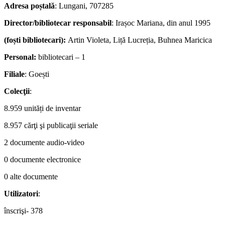
Adresa poștală
: Lungani, 707285
Director/bibliotecar responsabil
: Irașoc Mariana, din anul 1995
(foști bibliotecari):
Artin Violeta, Liță Lucreția, Buhnea Maricica
Personal:
bibliotecari – 1
Filiale
: Goești
Colecţii
:
8.959 unități de inventar
8.957 cărţi şi publicaţii seriale
2 documente audio-video
0 documente electronice
0 alte documente
Utilizatori
:
înscrişi- 378