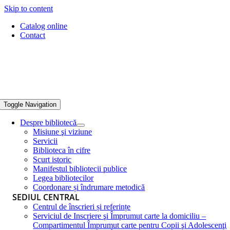
Skip to content
Catalog online
Contact
Toggle Navigation
Despre bibliotecă
Misiune şi viziune
Servicii
Biblioteca în cifre
Scurt istoric
Manifestul bibliotecii publice
Legea bibliotecilor
Coordonare și îndrumare metodică
SEDIUL CENTRAL
Centrul de înscrieri și referințe
Serviciul de Inscriere şi Împrumut carte la domiciliu –
Compartimentul Împrumut carte pentru Copii şi Adolescenţi