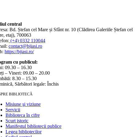
iul central
esa: Bd. Ștefan cel Mare și Sfânt nr. 10 (Clădirea Galeriile Ștefan cel
e, etaj), 700063
efon:
(+4) 0332 110044
ail:
contact@bjiasi.ro
b:
https://bjiasi.ro/
gram cu publicul:
i: 09.30 – 16.30
ți – Vineri: 09.00 – 20.00
bătă: 8.30 – 15.30
inică, Sărbători legale: Închis
SPRE BIBLIOTECĂ
Misiune şi viziune
Servicii
Biblioteca în cifre
Scurt istoric
Manifestul bibliotecii publice
Legea bibliotecilor