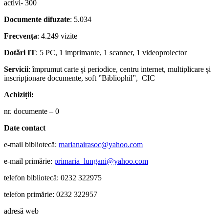
activi- 300
Documente difuzate
: 5.034
Frecvenţa
: 4.249 vizite
Dotări IT
: 5 PC, 1 imprimante, 1 scanner, 1 videoproiector
Servicii
: împrumut carte și periodice, centru internet, multiplicare și
inscripționare documente, soft ”Bibliophil”, CIC
Achiziții:
nr. documente – 0
Date contact
e-mail bibliotecă:
marianairasoc@yahoo.com
e-mail primărie:
primaria
_
lungani@yahoo.com
telefon bibliotecă: 0232 322975
telefon primărie: 0232 322957
adresă web