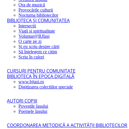
Ora de muzică
Provocările culturii
Nocturna bibliotecilor
BIBLIOTECA ŞI COMUNITATEA
Intersecţii
Viaţă şi spiritualitate
Voluntar@BJIaşi
O carte pe zi
Şi eu scriu despre cărţi
Să înţelegem ce citim
Scriu în culori
CURSURI PENTRU COMUNITATE
BIBLIOTECA ÎN EPOCA DIGITALĂ
www.bjiasi.ro
Digitizarea colecţiilor speciale
AUTORI COPIII
Poveştile Iaşului
Poemele Iaşului
COORDONAREA METODICĂ A ACTIVITĂŢII BIBLIOTECILOR