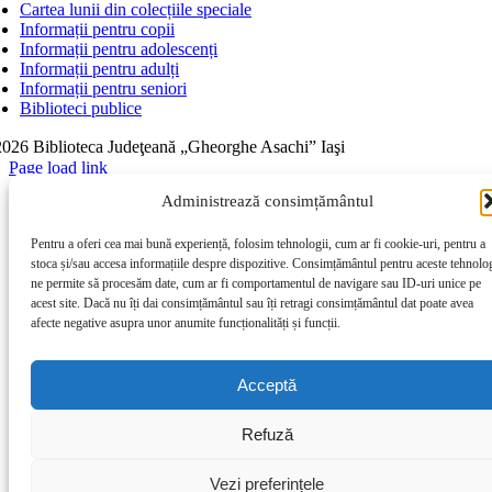
Cartea lunii din colecțiile speciale
Informații pentru copii
Informații pentru adolescenți
Informații pentru adulți
Informații pentru seniori
Biblioteci publice
026 Biblioteca Judeţeană „Gheorghe Asachi” Iaşi
Page load link
Go to Top
Administrează consimțământul
Pentru a oferi cea mai bună experiență, folosim tehnologii, cum ar fi cookie-uri, pentru a
stoca și/sau accesa informațiile despre dispozitive. Consimțământul pentru aceste tehnolog
ne permite să procesăm date, cum ar fi comportamentul de navigare sau ID-uri unice pe
acest site. Dacă nu îți dai consimțământul sau îți retragi consimțământul dat poate avea
afecte negative asupra unor anumite funcționalități și funcții.
Acceptă
Refuză
Vezi preferințele