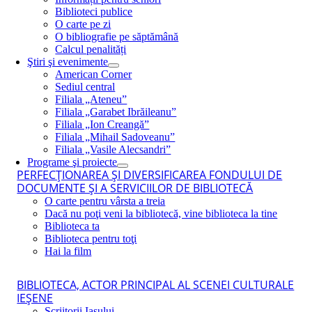
Biblioteci publice
O carte pe zi
O bibliografie pe săptămână
Calcul penalități
Ştiri şi evenimente
American Corner
Sediul central
Filiala „Ateneu”
Filiala „Garabet Ibrăileanu”
Filiala „Ion Creangă”
Filiala „Mihail Sadoveanu”
Filiala „Vasile Alecsandri”
Programe şi proiecte
PERFECŢIONAREA ŞI DIVERSIFICAREA FONDULUI DE
DOCUMENTE ŞI A SERVICIILOR DE BIBLIOTECĂ
O carte pentru vârsta a treia
Dacă nu poţi veni la bibliotecă, vine biblioteca la tine
Biblioteca ta
Biblioteca pentru toţi
Hai la film
BIBLIOTECA, ACTOR PRINCIPAL AL SCENEI CULTURALE
IEŞENE
Scriitorii Iaşului