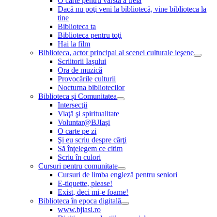
O carte pentru vârsta a treia
Dacă nu poţi veni la bibliotecă, vine biblioteca la
tine
Biblioteca ta
Biblioteca pentru toţi
Hai la film
Biblioteca, actor principal al scenei culturale ieşene
Scriitorii Iaşului
Ora de muzică
Provocările culturii
Nocturna bibliotecilor
Biblioteca și Comunitatea
Intersecţii
Viaţă şi spiritualitate
Voluntar@BJIaşi
O carte pe zi
Şi eu scriu despre cărţi
Să înţelegem ce citim
Scriu în culori
Cursuri pentru comunitate
Cursuri de limba engleză pentru seniori
E-tiquette, please!
Exist, deci mi-e foame!
Biblioteca în epoca digitală
www.bjiasi.ro