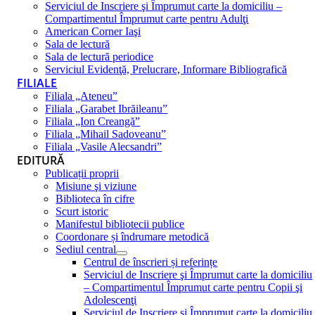
Serviciul de Inscriere şi Împrumut carte la domiciliu –
Compartimentul Împrumut carte pentru Adulţi
American Corner Iaşi
Sala de lectură
Sala de lectură periodice
Serviciul Evidenţă, Prelucrare, Informare Bibliografică
FILIALE
Filiala „Ateneu”
Filiala „Garabet Ibrăileanu”
Filiala „Ion Creangă”
Filiala „Mihail Sadoveanu”
Filiala „Vasile Alecsandri”
EDITURĂ
Publicații proprii
Misiune şi viziune
Biblioteca în cifre
Scurt istoric
Manifestul bibliotecii publice
Coordonare și îndrumare metodică
Sediul central
Centrul de înscrieri și referințe
Serviciul de Inscriere şi Împrumut carte la domiciliu
– Compartimentul Împrumut carte pentru Copii şi
Adolescenţi
Serviciul de Inscriere şi Împrumut carte la domiciliu