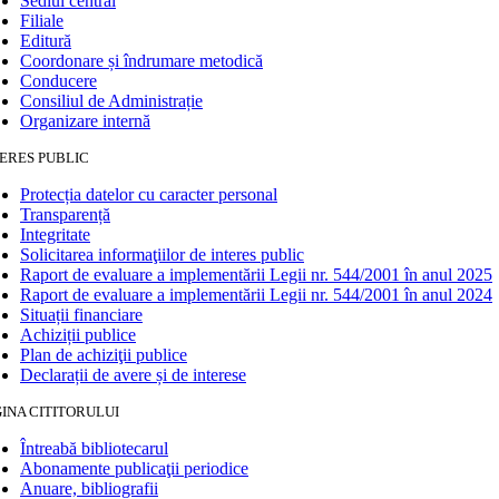
Sediul central
Filiale
Editură
Coordonare și îndrumare metodică
Conducere
Consiliul de Administrație
Organizare internă
ERES PUBLIC
Protecția datelor cu caracter personal
Transparență
Integritate
Solicitarea informaţiilor de interes public
Raport de evaluare a implementării Legii nr. 544/2001 în anul 2025
Raport de evaluare a implementării Legii nr. 544/2001 în anul 2024
Situații financiare
Achiziții publice
Plan de achiziţii publice
Declarații de avere și de interese
INA CITITORULUI
Întreabă bibliotecarul
Abonamente publicaţii periodice
Anuare, bibliografii