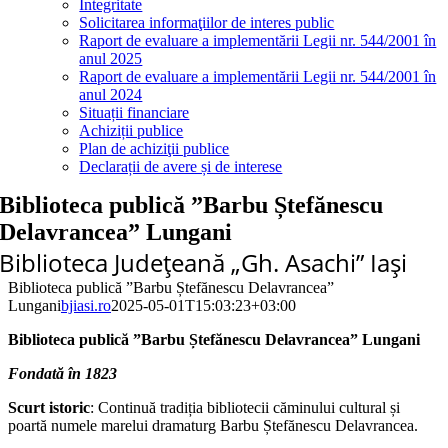
Integritate
Solicitarea informaţiilor de interes public
Raport de evaluare a implementării Legii nr. 544/2001 în
anul 2025
Raport de evaluare a implementării Legii nr. 544/2001 în
anul 2024
Situații financiare
Achiziții publice
Plan de achiziţii publice
Declarații de avere și de interese
Biblioteca publică ”Barbu Ștefănescu
Delavrancea” Lungani
Biblioteca Judeţeană „Gh. Asachi” Iaşi
Biblioteca publică ”Barbu Ștefănescu Delavrancea”
Lungani
bjiasi.ro
2025-05-01T15:03:23+03:00
Biblioteca publică ”Barbu Ștefănescu Delavrancea” Lungani
Fondată în 1823
Scurt istoric
: Continuă tradiția bibliotecii căminului cultural și
poartă numele marelui dramaturg Barbu Ștefănescu Delavrancea.