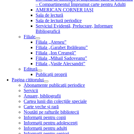
– Compartimentul Împrumut carte pentru Adulţi
AMERICAN CORNER IAŞI
Sala de lectură
Sala de lectură periodice
Serviciul Evidenţă, Prelucrare, Informare
Bibliografică
Filiale
Filiala „Ateneu”
Filiala „Garabet Ibrăileanu”
Filiala „Ion Creangă”
Filiala „Mihail Sadoveanu”
Filiala „Vasile Alecsandri”
Editură
Publicații proprii
Pagina cititorului
Abonamente publicaţii periodice
Servicii
Anuare, bibliografii
Cartea lunii din colecțiile speciale
Carte veche și rară
Noutăţi pe rafturile bibliotecii
Informații pentru copii
Informații pentru adolescenți
Informații pentru adulți
Informații pentru seniori