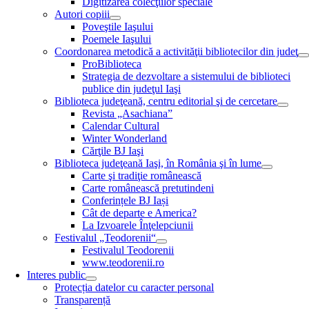
Digitizarea colecţiilor speciale
Autori copiii
Poveştile Iaşului
Poemele Iaşului
Coordonarea metodică a activităţii bibliotecilor din judeţ
ProBiblioteca
Strategia de dezvoltare a sistemului de biblioteci
publice din judeţul Iaşi
Biblioteca judeţeană, centru editorial şi de cercetare
Revista „Asachiana”
Calendar Cultural
Winter Wonderland
Cărţile BJ Iaşi
Biblioteca judeţeană Iaşi, în România şi în lume
Carte şi tradiţie românească
Carte românească pretutindeni
Conferințele BJ Iași
Cât de departe e America?
La Izvoarele Înţelepciunii
Festivalul „Teodorenii“
Festivalul Teodorenii
www.teodorenii.ro
Interes public
Protecția datelor cu caracter personal
Transparență