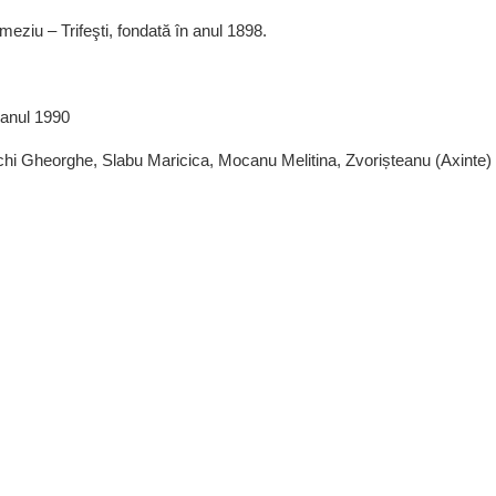
ermeziu – Trifeşti, fondată în anul 1898.
 anul 1990
chi Gheorghe, Slabu Maricica, Mocanu Melitina, Zvorișteanu (Axinte)