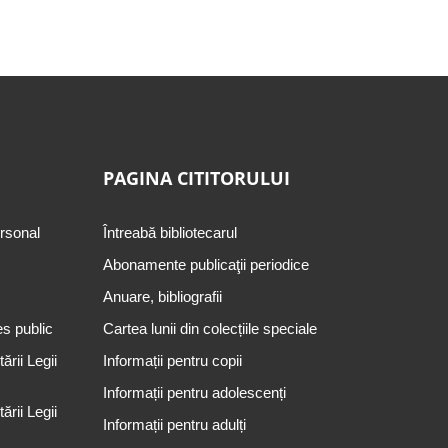
PAGINA CITITORULUI
ersonal
Întreabă bibliotecarul
Abonamente publicaţii periodice
Anuare, bibliografii
es public
Cartea lunii din colecțiile speciale
rii Legii
Informații pentru copii
Informații pentru adolescenți
rii Legii
Informații pentru adulți