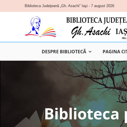
Skip
Biblioteca Judeţeană „Gh. Asachi” Iaşi - 7 august 2026
to
content
DESPRE BIBLIOTECĂ
PAGINA CI
Biblioteca