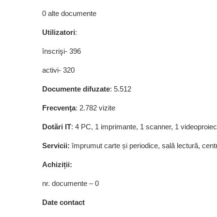
0 alte documente
Utilizatori
:
înscrişi- 396
activi- 320
Documente difuzate
: 5.512
Frecvenţa
: 2.782 vizite
Dotări IT
: 4 PC, 1 imprimante, 1 scanner, 1 videoproiecto
Servicii:
împrumut carte și periodice, sală lectură, cent
Achiziții:
nr. documente – 0
Date contact