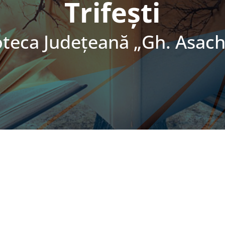
Trifești
oteca Judeţeană „Gh. Asachi