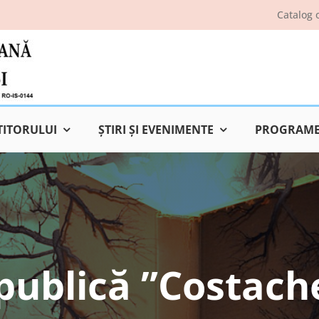
Catalog 
TITORULUI
ŞTIRI ŞI EVENIMENTE
PROGRAME 
 publică ”Costach