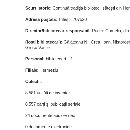
Scurt istoric
: Continuă tradiţia bibliotecii săteşti din H
Adresa poștală
: Trifești, 707520
Director/bibliotecar responsabil:
Purice Camelia, din
(foști bibliotecari):
Gălățeanu N., Crețu Ioan, Nistoros
Grosu Vasile
Personal:
bibliotecari – 1
Filiale
: Hermeziu
Colecţii
:
8.581 unități de inventar
8.557 cărţi şi publicaţii seriale
24 documente audio-video
0 documente electronice