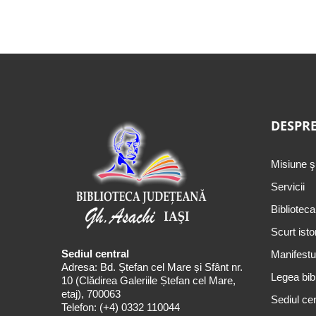
DESPRE
Misiune ş
Servicii
Biblioteca
Scurt isto
Sediul central
Manifestul
Adresa: Bd. Ștefan cel Mare și Sfânt nr.
Legea bibl
10 (Clădirea Galeriile Ștefan cel Mare,
etaj), 700063
Sediul cen
Telefon:
(+4) 0332 110044