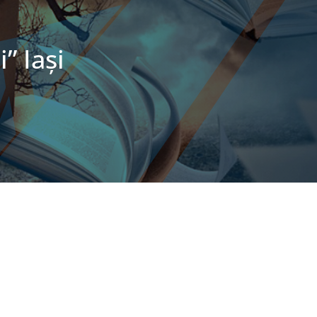
” Iaşi