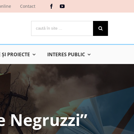
online
Contact
Cautare...
ŞI PROIECTE
INTERES PUBLIC
e Negruzzi”