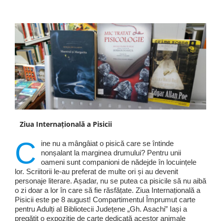
Ziua Internațională a Pisicii
C
ine nu a mângâiat o pisică care se întinde
nonșalant la marginea drumului? Pentru unii
oameni sunt companioni de nădejde în locuințele
lor. Scriitorii le-au preferat de multe ori și au devenit
personaje literare. Așadar, nu se putea ca pisicile să nu aibă
o zi doar a lor în care să fie răsfățate. Ziua Internațională a
Pisicii este pe 8 august! Compartimentul Împrumut carte
pentru Adulți al Bibliotecii Județene „Gh. Asachi” Iași a
pregătit o expoziție de carte dedicată acestor animale