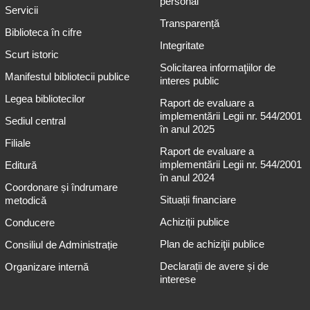
personal
Servicii
Transparență
Biblioteca în cifre
Integritate
Scurt istoric
Solicitarea informaţiilor de
Manifestul bibliotecii publice
interes public
Legea bibliotecilor
Raport de evaluare a
implementării Legii nr. 544/2001
Sediul central
în anul 2025
Filiale
Raport de evaluare a
implementării Legii nr. 544/2001
Editură
în anul 2024
Coordonare și îndrumare
Situații financiare
metodică
Achiziții publice
Conducere
Plan de achiziţii publice
Consiliul de Administrație
Declarații de avere și de
Organizare internă
interese