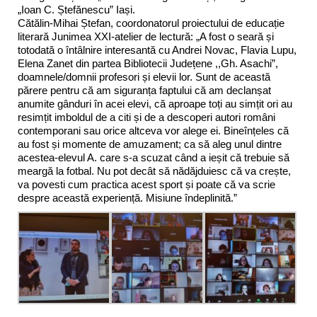
„Ioan C. Ștefănescu” Iași.
Cătălin-Mihai Ștefan, coordonatorul proiectului de educație
literară Junimea XXI-atelier de lectură: „A fost o seară și
totodată o întâlnire interesantă cu Andrei Novac, Flavia Lupu,
Elena Zanet din partea Bibliotecii Județene ,,Gh. Asachi”,
doamnele/domnii profesori și elevii lor. Sunt de această
părere pentru că am siguranța faptului că am declanșat
anumite gânduri în acei elevi, că aproape toți au simțit ori au
resimțit imboldul de a citi și de a descoperi autori români
contemporani sau orice altceva vor alege ei. Bineînțeles că
au fost și momente de amuzament; ca să aleg unul dintre
acestea-elevul A. care s-a scuzat când a ieșit că trebuie să
meargă la fotbal. Nu pot decât să nădăjduiesc că va crește,
va povesti cum practica acest sport și poate că va scrie
despre această experiență. Misiune îndeplinită.”