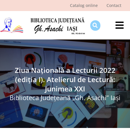
Skip
Catalog online
Contact
to
content
Tog
Nav
Despre bibliotecă
Pagina cititorului
Ştiri şi evenimente
Ziua Națională a Lecturii 2022
(ediția I). Atelierul de Lectură:
Programe şi proiecte
Junimea XXI
Interes public
Biblioteca Judeţeană „Gh. Asachi” Iaşi