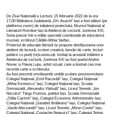
De Ziua Națională a Lecturii, 15 februarie 2022 de la ora
17,00 Biblioteca Județeană „Gh. Asachi” Iași a fost alături (pe
platforma zoom) de inițiatorul proiectului, Muzeul Național al
Literaturii Române Iași la Atelierul de Lectură: Junimea XXI,
Seria poezie într-o ediție specială coordonată de educatorul
muzeal, scriitorul Cătălin-Mihai Ștefan.
Proiectul de educație literară își propune desfășurarea unor
ateliere de lectură, scriere creativă, lansări de carte, lecturi
publice cu poeți (re)cunoscuți. Invitați la această întâlnire a
Atelierului de Lectură: Junimea XXI au fost poetul Andrei
Novac și Flavia Lupu, artist vizual, care a ilustrat cea mai
recentă carte a scriitorului.
Au fost prezenți următoarele unități școlare preuniversitare:
Colegiul Național „Emil Racoviță” Iași, Colegiul Național
„Mihai Eminescu” Iași, Colegiul Național Iași, Școala
Gimnazială „Alexandru Vlahuță” Iași, Liceul Teoretic „Ion
Neculce” Târgu Frumos, județul Iași, Școala Gimnazială
„Otilia Cazimir” Iași, Colegiul Economic Administrativ Iași,
Colegiul Național „Garabet Ibrăileanu” Iași, Colegiul Național
„Vasile Alecsandri” Iași, Liceul Teoretic „Miron Costin” Iași,
Colegiul Național „Costache Negruzzi” Iași, Colegiul Tehnic