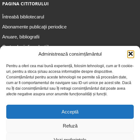
PAGINA CITITORULUI
Întreabă bibliotecarul
Abonamente publicaţii periodice
Anuare, bibliografii
Cartea lunii din colecțiile
speciale
Administrează consimțământul
Informații pentru copii
Pentru a oferi cea mai bună experiență, folosim tehnologii, cum ar fi cookie-
uri, pentru a stoca și/sau accesa informațiile despre dispozitive.
Informații pentru adolescenți
Consimțământul pentru aceste tehnologii ne permite să procesăm date,
Informații pentru adulți
cum ar fi comportamentul de navigare sau ID-uri unice pe acest site. Dacă
nu îți dai consimțământul sau îți retragi consimțământul dat poate avea
Informații pentru seniori
afecte negative asupra unor anumite funcționalități și funcții.
Biblioteci publice
Acceptă
Refuză
Vezi preferințele
© 2026 Biblioteca Judeţeană „Gheorghe Asachi” Iaşi