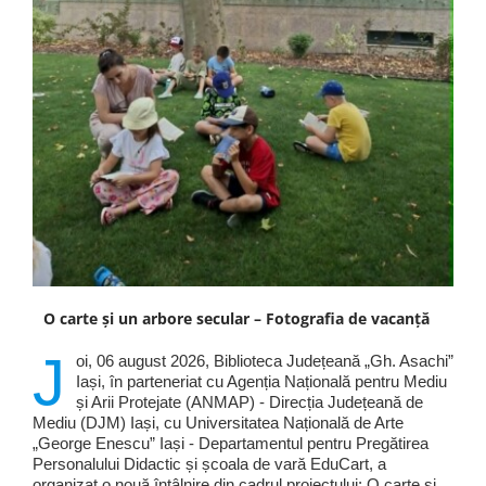
O carte și un arbore secular – Fotografia de vacanță
J
oi, 06 august 2026, Biblioteca Județeană „Gh. Asachi”
Iași, în parteneriat cu Agenția Națională pentru Mediu
și Arii Protejate (ANMAP) - Direcția Județeană de
Mediu (DJM) Iași, cu Universitatea Națională de Arte
„George Enescu” Iași - Departamentul pentru Pregătirea
Personalului Didactic și școala de vară EduCart, a
organizat o nouă întâlnire din cadrul proiectului: O carte și