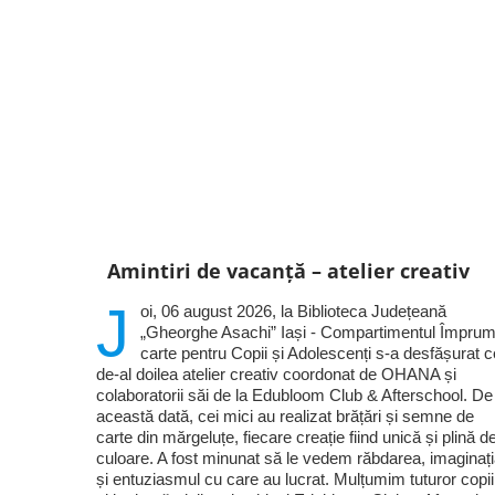
Amintiri de vacanță – atelier creativ
J
oi, 06 august 2026, la Biblioteca Județeană
„Gheorghe Asachi” Iași - Compartimentul Împrum
carte pentru Copii și Adolescenți s-a desfășurat c
de-al doilea atelier creativ coordonat de OHANA și
colaboratorii săi de la Edubloom Club & Afterschool. De
această dată, cei mici au realizat brățări și semne de
carte din mărgeluțe, fiecare creație fiind unică și plină d
culoare. A fost minunat să le vedem răbdarea, imaginaț
și entuziasmul cu care au lucrat. Mulțumim tuturor copii