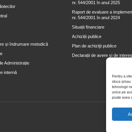
nr. 544/2001 în anul 2025
iotecilor
Raport de evaluare a implementă
tral
nr. 544/2001 în anul 2024
Situații financiare
Achiziții publice
re și îndrumare metodică
Plan de achiziţii publice
re
Declarații de avere și de intere
de Administrație
e internă
Pentru a ofe
stoca și/sau
tehnologii n
unice pe ace
poate avea a
A