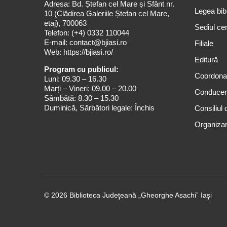
Adresa: Bd. Ștefan cel Mare și Sfânt nr.
Legea bibl
10 (Clădirea Galeriile Ștefan cel Mare,
etaj), 700063
Sediul cen
Telefon:
(+4) 0332 110044
E-mail:
contact@bjiasi.ro
Filiale
Web:
https://bjiasi.ro/
Editură
Program cu publicul:
Coordona
Luni: 09.30 – 16.30
Marți – Vineri: 09.00 – 20.00
Conduce
Sâmbătă: 8.30 – 15.30
Duminică, Sărbători legale: Închis
Consiliul 
Organizar
© 2026 Biblioteca Judeţeană „Gheorghe Asachi” Iaşi