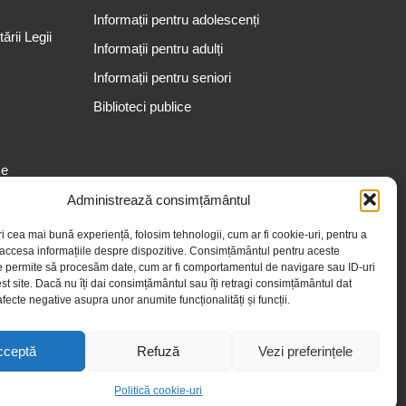
Informații pentru adolescenți
rii Legii
Informații pentru adulți
Informații pentru seniori
Biblioteci publice
se
Administrează consimțământul
ri cea mai bună experiență, folosim tehnologii, cum ar fi cookie-uri, pentru a
 accesa informațiile despre dispozitive. Consimțământul pentru aceste
e permite să procesăm date, cum ar fi comportamentul de navigare sau ID-uri
st site. Dacă nu îți dai consimțământul sau îți retragi consimțământul dat
fecte negative asupra unor anumite funcționalități și funcții.
cceptă
Refuză
Vezi preferințele
Politică cookie-uri