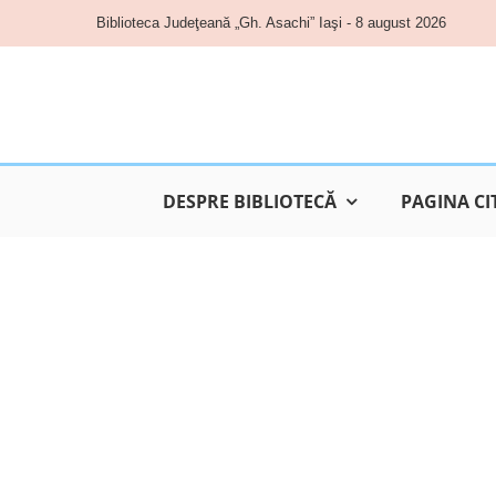
Skip
Biblioteca Judeţeană „Gh. Asachi” Iaşi - 8 august 2026
to
content
DESPRE BIBLIOTECĂ
PAGINA CI