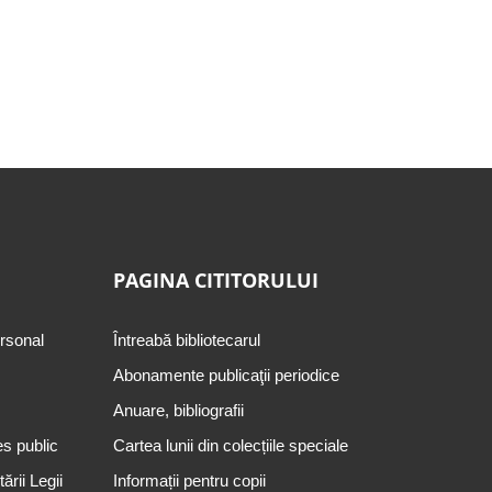
PAGINA CITITORULUI
ersonal
Întreabă bibliotecarul
Abonamente publicaţii periodice
Anuare, bibliografii
es public
Cartea lunii din colecțiile speciale
rii Legii
Informații pentru copii