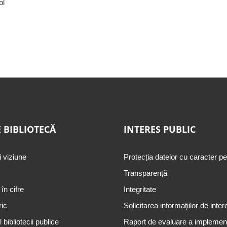
ol
 BIBLIOTECĂ
INTERES PUBLIC
i viziune
Protecția datelor cu caracter p
Transparență
 în cifre
Integritate
ric
Solicitarea informaţiilor de inter
 bibliotecii publice
Raport de evaluare a implementă