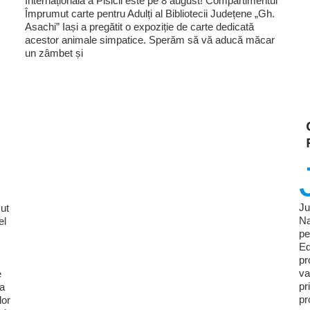
Internațională a Pisicii este pe 8 august! Compartimentul
Împrumut carte pentru Adulți al Bibliotecii Județene „Gh.
Asachi” Iași a pregătit o expoziție de carte dedicată
acestor animale simpatice. Sperăm să vă aducă măcar
un zâmbet și
Ju
ut
Na
el
pe
Ed
pr
va
e
pr
ia
pr
lor