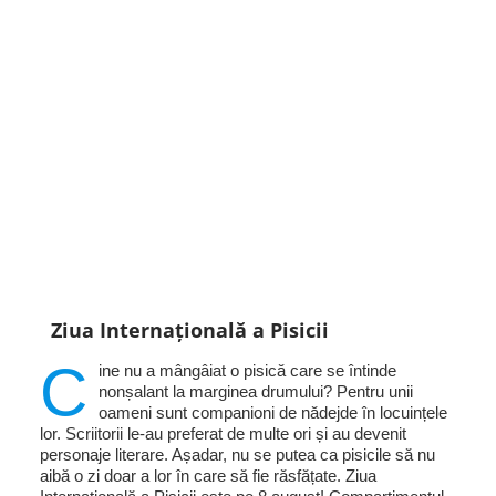
Ziua Internațională a Pisicii
C
ine nu a mângâiat o pisică care se întinde
nonșalant la marginea drumului? Pentru unii
oameni sunt companioni de nădejde în locuințele
lor. Scriitorii le-au preferat de multe ori și au devenit
personaje literare. Așadar, nu se putea ca pisicile să nu
aibă o zi doar a lor în care să fie răsfățate. Ziua