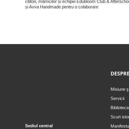
cititori, mămicilor și echipei Edubloom Club & Afterscho
și Avva Handmade pentru o colaborare
DESPRE
Misiune ş
Servicii
Biblioteca
Scurt isto
Sediul central
Manifestul