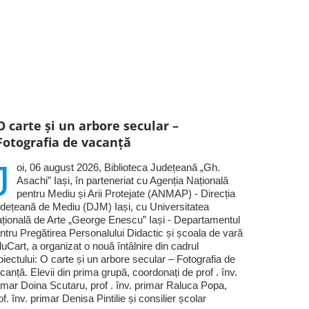
O carte și un arbore secular –
Fotografia de vacanță
J
oi, 06 august 2026, Biblioteca Județeană „Gh.
Asachi” Iași, în parteneriat cu Agenția Națională
pentru Mediu și Arii Protejate (ANMAP) - Direcția
dețeană de Mediu (DJM) Iași, cu Universitatea
țională de Arte „George Enescu” Iași - Departamentul
ntru Pregătirea Personalului Didactic și școala de vară
uCart, a organizat o nouă întâlnire din cadrul
oiectului: O carte și un arbore secular – Fotografia de
canță. Elevii din prima grupă, coordonați de prof . înv.
imar Doina Scutaru, prof . înv. primar Raluca Popa,
of. înv. primar Denisa Pintilie și consilier școlar