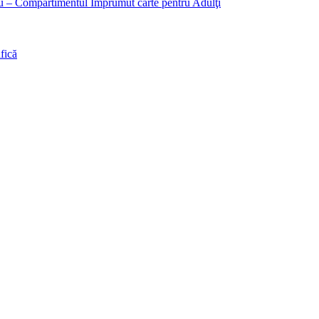
liu – Compartimentul Împrumut carte pentru Adulţi
fică