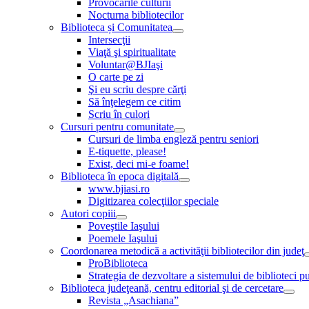
Provocările culturii
Nocturna bibliotecilor
Biblioteca și Comunitatea
Intersecţii
Viaţă şi spiritualitate
Voluntar@BJIaşi
O carte pe zi
Şi eu scriu despre cărţi
Să înţelegem ce citim
Scriu în culori
Cursuri pentru comunitate
Cursuri de limba engleză pentru seniori
E-tiquette, please!
Exist, deci mi-e foame!
Biblioteca în epoca digitală
www.bjiasi.ro
Digitizarea colecţiilor speciale
Autori copiii
Poveştile Iaşului
Poemele Iaşului
Coordonarea metodică a activităţii bibliotecilor din judeţ
ProBiblioteca
Strategia de dezvoltare a sistemului de biblioteci pu
Biblioteca judeţeană, centru editorial şi de cercetare
Revista „Asachiana”