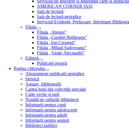
Serviciul de Inscriere şi Împrumut carte la domici
AMERICAN CORNER IAŞI
Sala de lectură
Sala de lectură periodice
Serviciul Evidenţă, Prelucrare, Informare Bibliogra
Filiale
Filiala „Ateneu”
Filiala „Garabet Ibrăileanu”
Filiala „Ion Creangă”
Filiala „Mihail Sadoveanu”
Filiala „Vasile Alecsandri”
Editură
Publicații proprii
Pagina cititorului
Abonamente publicaţii periodice
Servicii
Anuare, bibliografii
Cartea lunii din colecțiile speciale
Carte veche și rară
Noutăţi pe rafturile bibliotecii
Informații pentru copii
Informații pentru adolescenți
Informații pentru adulți
Informații pentru seniori
Biblioteci publice