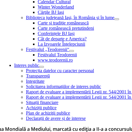
Calendar Cultural
Winter Wonderland
Cărţile BJ Iaşi
Biblioteca judeţeană Iaşi, în România şi în lume
Carte şi tradiţie românească
Carte românească pretutindeni
Conferințele BJ Iași
Cât de departe e America?
La Izvoarele Înţelepciunii
Festivalul „Teodorenii“
Festivalul Teodorenii
www.teodorenii.ro
Interes public
Protecția datelor cu caracter personal
Transparență
Integritate
Solicitarea informaţiilor de interes public
Raport de evaluare a implementării Legii nr. 544/2001 în
Raport de evaluare a implementării Legii nr. 544/2001 în
Situații financiare
Achiziții publice
Plan de achiziţii publice
Declarații de avere și de interese
ua Mondială a Mediului, marcată cu ediția a II-a a concursu