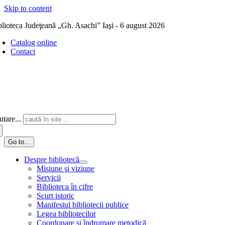
Skip to content
blioteca Judeţeană „Gh. Asachi” Iaşi - 6 august 2026
Catalog online
Contact
tare...
Go to...
Despre bibliotecă
Misiune şi viziune
Servicii
Biblioteca în cifre
Scurt istoric
Manifestul bibliotecii publice
Legea bibliotecilor
Coordonare și îndrumare metodică