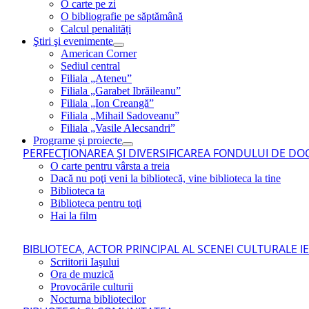
O carte pe zi
O bibliografie pe săptămână
Calcul penalități
Ştiri şi evenimente
American Corner
Sediul central
Filiala „Ateneu”
Filiala „Garabet Ibrăileanu”
Filiala „Ion Creangă”
Filiala „Mihail Sadoveanu”
Filiala „Vasile Alecsandri”
Programe şi proiecte
PERFECŢIONAREA ŞI DIVERSIFICAREA FONDULUI DE DOC
O carte pentru vârsta a treia
Dacă nu poţi veni la bibliotecă, vine biblioteca la tine
Biblioteca ta
Biblioteca pentru toţi
Hai la film
BIBLIOTECA, ACTOR PRINCIPAL AL SCENEI CULTURALE I
Scriitorii Iaşului
Ora de muzică
Provocările culturii
Nocturna bibliotecilor