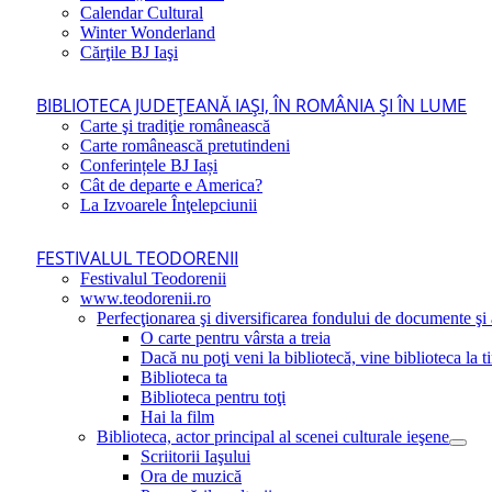
Calendar Cultural
Winter Wonderland
Cărţile BJ Iaşi
BIBLIOTECA JUDEŢEANĂ IAŞI, ÎN ROMÂNIA ŞI ÎN LUME
Carte şi tradiţie românească
Carte românească pretutindeni
Conferințele BJ Iași
Cât de departe e America?
La Izvoarele Înţelepciunii
FESTIVALUL TEODORENII
Festivalul Teodorenii
www.teodorenii.ro
Perfecţionarea şi diversificarea fondului de documente şi a
O carte pentru vârsta a treia
Dacă nu poţi veni la bibliotecă, vine biblioteca la t
Biblioteca ta
Biblioteca pentru toţi
Hai la film
Biblioteca, actor principal al scenei culturale ieşene
Scriitorii Iaşului
Ora de muzică