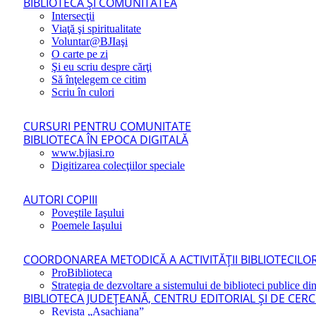
BIBLIOTECA ŞI COMUNITATEA
Intersecţii
Viaţă şi spiritualitate
Voluntar@BJIaşi
O carte pe zi
Şi eu scriu despre cărţi
Să înţelegem ce citim
Scriu în culori
CURSURI PENTRU COMUNITATE
BIBLIOTECA ÎN EPOCA DIGITALĂ
www.bjiasi.ro
Digitizarea colecţiilor speciale
AUTORI COPIII
Poveştile Iaşului
Poemele Iaşului
COORDONAREA METODICĂ A ACTIVITĂŢII BIBLIOTECILOR
ProBiblioteca
Strategia de dezvoltare a sistemului de biblioteci publice din
BIBLIOTECA JUDEŢEANĂ, CENTRU EDITORIAL ŞI DE CER
Revista „Asachiana”