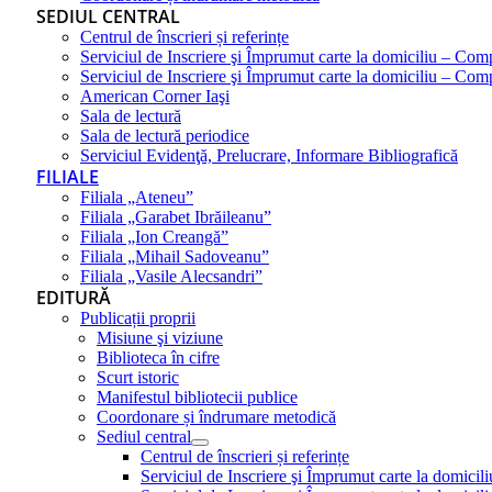
SEDIUL CENTRAL
Centrul de înscrieri și referințe
Serviciul de Inscriere şi Împrumut carte la domiciliu – Com
Serviciul de Inscriere şi Împrumut carte la domiciliu – Co
American Corner Iaşi
Sala de lectură
Sala de lectură periodice
Serviciul Evidenţă, Prelucrare, Informare Bibliografică
FILIALE
Filiala „Ateneu”
Filiala „Garabet Ibrăileanu”
Filiala „Ion Creangă”
Filiala „Mihail Sadoveanu”
Filiala „Vasile Alecsandri”
EDITURĂ
Publicații proprii
Misiune şi viziune
Biblioteca în cifre
Scurt istoric
Manifestul bibliotecii publice
Coordonare și îndrumare metodică
Sediul central
Centrul de înscrieri și referințe
Serviciul de Inscriere şi Împrumut carte la domici