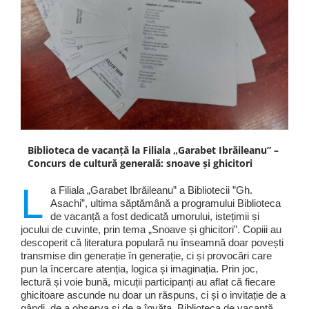
Biblioteca de vacanță la Filiala „Garabet Ibrăileanu” –
Concurs de cultură generală: snoave și ghicitori
L
a Filiala „Garabet Ibrăileanu” a Bibliotecii ”Gh.
Asachi”, ultima săptămână a programului Biblioteca
de vacanță a fost dedicată umorului, istețimii și
jocului de cuvinte, prin tema „Snoave și ghicitori”. Copiii au
descoperit că literatura populară nu înseamnă doar povești
transmise din generație în generație, ci și provocări care
pun la încercare atenția, logica și imaginația. Prin joc,
lectură și voie bună, micuții participanți au aflat că fiecare
ghicitoare ascunde nu doar un răspuns, ci și o invitație de a
gândi, de a observa și de a învăța. Biblioteca de vacanță