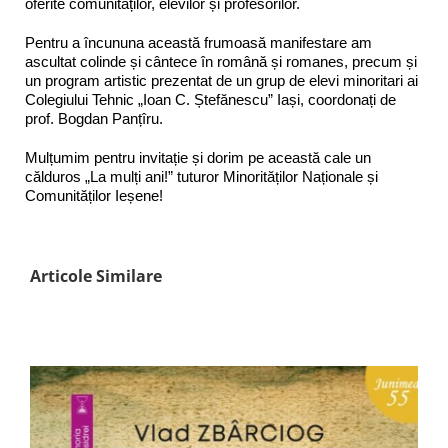
oferite comunităților, elevilor și profesorilor.
Pentru a încununa această frumoasă manifestare am
ascultat colinde și cântece în română și romanes, precum și
un program artistic prezentat de un grup de elevi minoritari ai
Colegiului Tehnic „Ioan C. Ștefănescu” Iași, coordonați de
prof. Bogdan Panțîru.
Mulțumim pentru invitație și dorim pe această cale un
călduros „La mulți ani!” tuturor Minorităților Naționale și
Comunităților Ieșene!
Articole Similare