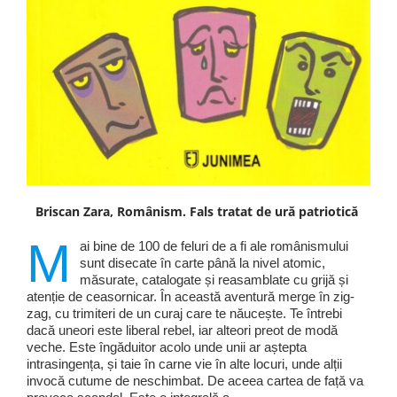
Briscan Zara, Românism. Fals tratat de ură patriotică
M
ai bine de 100 de feluri de a fi ale românismului
sunt disecate în carte până la nivel atomic,
măsurate, catalogate și reasamblate cu grijă și
atenție de ceasornicar. În această aventură merge în zig-
zag, cu trimiteri de un curaj care te năucește. Te întrebi
dacă uneori este liberal rebel, iar alteori preot de modă
veche. Este îngăduitor acolo unde unii ar aștepta
intrasingența, și taie în carne vie în alte locuri, unde alții
invocă cutume de neschimbat. De aceea cartea de față va