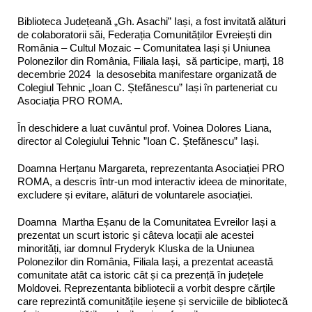
Biblioteca Județeană „Gh. Asachi” Iași, a fost invitată alături
de colaboratorii săi, Federația Comunităților Evreiești din
România – Cultul Mozaic – Comunitatea Iași și Uniunea
Polonezilor din România, Filiala Iași, să participe, marți, 18
decembrie 2024 la desosebita manifestare organizată de
Colegiul Tehnic „Ioan C. Ștefănescu” Iași în parteneriat cu
Asociația PRO ROMA.
În deschidere a luat cuvântul prof. Voinea Dolores Liana,
director al Colegiului Tehnic ”Ioan C. Ștefănescu” Iași.
Doamna Herțanu Margareta, reprezentanta Asociației PRO
ROMA, a descris într-un mod interactiv ideea de minoritate,
excludere și evitare, alături de voluntarele asociației.
Doamna Martha Eșanu de la Comunitatea Evreilor Iași a
prezentat un scurt istoric și câteva locații ale acestei
minorități, iar domnul Fryderyk Kluska de la Uniunea
Polonezilor din România, Filiala Iași, a prezentat această
comunitate atât ca istoric cât și ca prezență în județele
Moldovei. Reprezentanta bibliotecii a vorbit despre cărțile
care reprezintă comunitățile ieșene și serviciile de bibliotecă