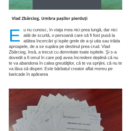
Vlad Zbârciog, Umbra pașilor pierduți
E
u nu cunosc, în viaţa mea nici prea lungă, dar nici
atât de scurtă, o persoană care să fi fost pusă la
atâtea încercări şi ispite grele de a-şi uita sau trăda
aproapele, de a se supăra pe destinul prea crud. Vlad
Zbârciog, însă, a trecut cu demnitate toate ispitele. Şi s-a
dovedit a fi omul în care poţi avea încredere deplină că nu
te va abandona în calea greutăţilor, că te va sprijini, că nu te
va lăsa să disperi. Este bărbatul creator aflat mereu pe
baricade în apărarea