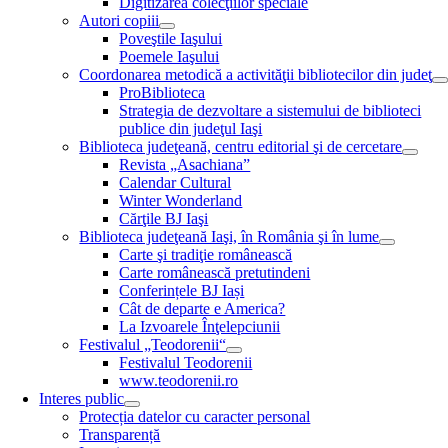
Digitizarea colecţiilor speciale
Autori copiii
Poveştile Iaşului
Poemele Iaşului
Coordonarea metodică a activităţii bibliotecilor din judeţ
ProBiblioteca
Strategia de dezvoltare a sistemului de biblioteci
publice din judeţul Iaşi
Biblioteca judeţeană, centru editorial şi de cercetare
Revista „Asachiana”
Calendar Cultural
Winter Wonderland
Cărţile BJ Iaşi
Biblioteca judeţeană Iaşi, în România şi în lume
Carte şi tradiţie românească
Carte românească pretutindeni
Conferințele BJ Iași
Cât de departe e America?
La Izvoarele Înţelepciunii
Festivalul „Teodorenii“
Festivalul Teodorenii
www.teodorenii.ro
Interes public
Protecția datelor cu caracter personal
Transparență