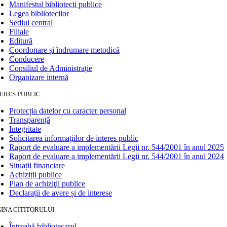
Manifestul bibliotecii publice
Legea bibliotecilor
Sediul central
Filiale
Editură
Coordonare și îndrumare metodică
Conducere
Consiliul de Administrație
Organizare internă
ERES PUBLIC
Protecția datelor cu caracter personal
Transparență
Integritate
Solicitarea informaţiilor de interes public
Raport de evaluare a implementării Legii nr. 544/2001 în anul 2025
Raport de evaluare a implementării Legii nr. 544/2001 în anul 2024
Situații financiare
Achiziții publice
Plan de achiziţii publice
Declarații de avere și de interese
INA CITITORULUI
Întreabă bibliotecarul