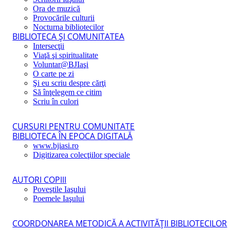
Ora de muzică
Provocările culturii
Nocturna bibliotecilor
BIBLIOTECA ŞI COMUNITATEA
Intersecţii
Viaţă şi spiritualitate
Voluntar@BJIaşi
O carte pe zi
Şi eu scriu despre cărţi
Să înţelegem ce citim
Scriu în culori
CURSURI PENTRU COMUNITATE
BIBLIOTECA ÎN EPOCA DIGITALĂ
www.bjiasi.ro
Digitizarea colecţiilor speciale
AUTORI COPIII
Poveştile Iaşului
Poemele Iaşului
COORDONAREA METODICĂ A ACTIVITĂŢII BIBLIOTECILOR