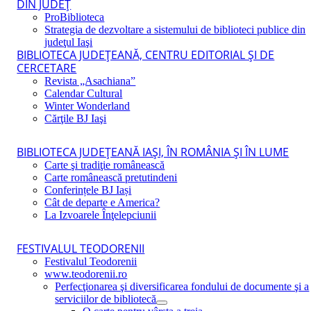
DIN JUDEŢ
ProBiblioteca
Strategia de dezvoltare a sistemului de biblioteci publice din
judeţul Iaşi
BIBLIOTECA JUDEŢEANĂ, CENTRU EDITORIAL ŞI DE
CERCETARE
Revista „Asachiana”
Calendar Cultural
Winter Wonderland
Cărţile BJ Iaşi
BIBLIOTECA JUDEŢEANĂ IAŞI, ÎN ROMÂNIA ŞI ÎN LUME
Carte şi tradiţie românească
Carte românească pretutindeni
Conferințele BJ Iași
Cât de departe e America?
La Izvoarele Înţelepciunii
FESTIVALUL TEODORENII
Festivalul Teodorenii
www.teodorenii.ro
Perfecţionarea şi diversificarea fondului de documente şi a
serviciilor de bibliotecă