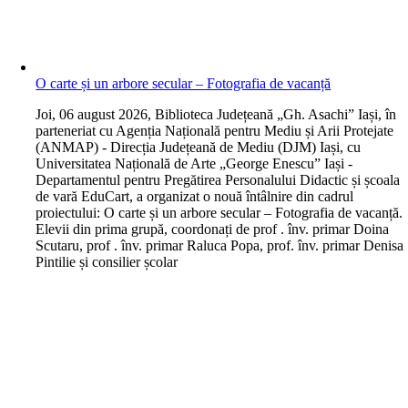
O carte și un arbore secular – Fotografia de vacanță
J
oi, 06 august 2026, Biblioteca Județeană „Gh. Asachi” Iași, în
parteneriat cu Agenția Națională pentru Mediu și Arii Protejate
(ANMAP) - Direcția Județeană de Mediu (DJM) Iași, cu
Universitatea Națională de Arte „George Enescu” Iași -
Departamentul pentru Pregătirea Personalului Didactic și școala
de vară EduCart, a organizat o nouă întâlnire din cadrul
proiectului: O carte și un arbore secular – Fotografia de vacanță.
Elevii din prima grupă, coordonați de prof . înv. primar Doina
Scutaru, prof . înv. primar Raluca Popa, prof. înv. primar Denisa
Pintilie și consilier școlar