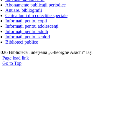
Abonamente publicaţii periodice
Anuare, bibliografii
Cartea lunii din colecțiile speciale
Informații pentru copii
Informații pentru adolescenți
Informații pentru adulți
Informații pentru seniori
Biblioteci publice
026 Biblioteca Judeţeană „Gheorghe Asachi” Iaşi
Page load link
Go to Top