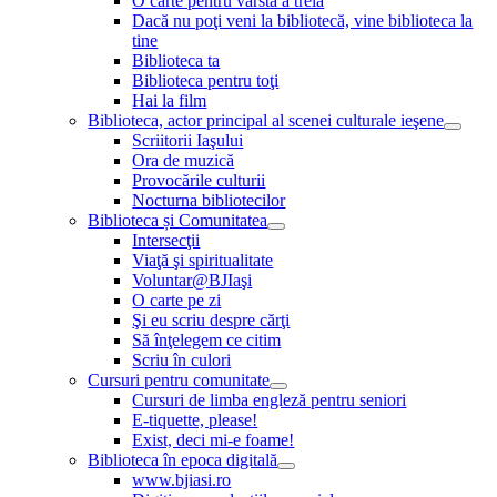
O carte pentru vârsta a treia
Dacă nu poţi veni la bibliotecă, vine biblioteca la
tine
Biblioteca ta
Biblioteca pentru toţi
Hai la film
Biblioteca, actor principal al scenei culturale ieşene
Scriitorii Iaşului
Ora de muzică
Provocările culturii
Nocturna bibliotecilor
Biblioteca și Comunitatea
Intersecţii
Viaţă şi spiritualitate
Voluntar@BJIaşi
O carte pe zi
Şi eu scriu despre cărţi
Să înţelegem ce citim
Scriu în culori
Cursuri pentru comunitate
Cursuri de limba engleză pentru seniori
E-tiquette, please!
Exist, deci mi-e foame!
Biblioteca în epoca digitală
www.bjiasi.ro