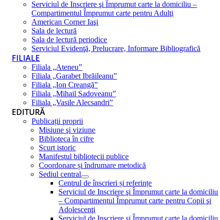
Serviciul de Inscriere şi Împrumut carte la domiciliu –
Compartimentul Împrumut carte pentru Adulţi
American Corner Iaşi
Sala de lectură
Sala de lectură periodice
Serviciul Evidenţă, Prelucrare, Informare Bibliografică
FILIALE
Filiala „Ateneu”
Filiala „Garabet Ibrăileanu”
Filiala „Ion Creangă”
Filiala „Mihail Sadoveanu”
Filiala „Vasile Alecsandri”
EDITURĂ
Publicații proprii
Misiune şi viziune
Biblioteca în cifre
Scurt istoric
Manifestul bibliotecii publice
Coordonare și îndrumare metodică
Sediul central
Centrul de înscrieri și referințe
Serviciul de Inscriere şi Împrumut carte la domiciliu
– Compartimentul Împrumut carte pentru Copii şi
Adolescenţi
Serviciul de Inscriere şi Împrumut carte la domiciliu