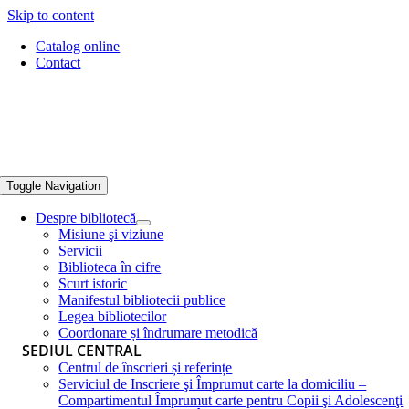
Skip to content
Catalog online
Contact
Toggle Navigation
Despre bibliotecă
Misiune şi viziune
Servicii
Biblioteca în cifre
Scurt istoric
Manifestul bibliotecii publice
Legea bibliotecilor
Coordonare și îndrumare metodică
SEDIUL CENTRAL
Centrul de înscrieri și referințe
Serviciul de Inscriere şi Împrumut carte la domiciliu –
Compartimentul Împrumut carte pentru Copii şi Adolescenţi