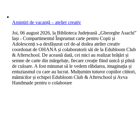
Amintiri de vacanță – atelier creativ
J
oi, 06 august 2026, la Biblioteca Județeană „Gheorghe Asachi”
Iași - Compartimentul Împrumut carte pentru Copii și
Adolescenți s-a desfășurat cel de-al doilea atelier creativ
coordonat de OHANA și colaboratorii săi de la Edubloom Club
& Afterschool. De această dată, cei mici au realizat brățări și
semne de carte din mărgeluțe, fiecare creație fiind unică și plină
de culoare. A fost minunat să le vedem răbdarea, imaginația și
entuziasmul cu care au lucrat. Mulțumim tuturor copiilor cititori,
mămicilor și echipei Edubloom Club & Afterschool și Avva
Handmade pentru o colaborare