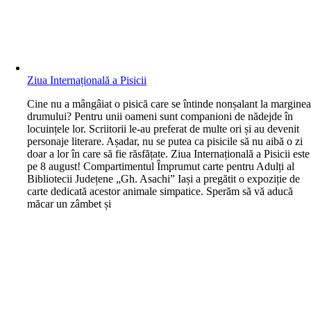
Ziua Internațională a Pisicii
C
ine nu a mângâiat o pisică care se întinde nonșalant la margine
drumului? Pentru unii oameni sunt companioni de nădejde în
locuințele lor. Scriitorii le-au preferat de multe ori și au devenit
personaje literare. Așadar, nu se putea ca pisicile să nu aibă o zi
doar a lor în care să fie răsfățate. Ziua Internațională a Pisicii este
pe 8 august! Compartimentul Împrumut carte pentru Adulți al
Bibliotecii Județene „Gh. Asachi” Iași a pregătit o expoziție de
carte dedicată acestor animale simpatice. Sperăm să vă aducă
măcar un zâmbet și