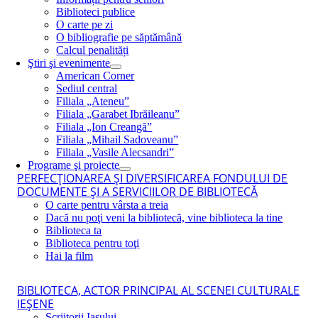
Biblioteci publice
O carte pe zi
O bibliografie pe săptămână
Calcul penalități
Ştiri şi evenimente
American Corner
Sediul central
Filiala „Ateneu”
Filiala „Garabet Ibrăileanu”
Filiala „Ion Creangă”
Filiala „Mihail Sadoveanu”
Filiala „Vasile Alecsandri”
Programe şi proiecte
PERFECŢIONAREA ŞI DIVERSIFICAREA FONDULUI DE
DOCUMENTE ŞI A SERVICIILOR DE BIBLIOTECĂ
O carte pentru vârsta a treia
Dacă nu poţi veni la bibliotecă, vine biblioteca la tine
Biblioteca ta
Biblioteca pentru toţi
Hai la film
BIBLIOTECA, ACTOR PRINCIPAL AL SCENEI CULTURALE
IEŞENE
Scriitorii Iaşului