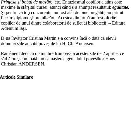
Prinţesa şi bobul de mazăre
, etc. Entuziasmul copiilor a atins cote
maxime la sfârşitul cursei, atunci când s-a anunţat rezultatul:
egalitate.
Şi pentru că toţi concurenţii au fost atât de bine pregătiţi, au primit
fiecare diplome şi premii-cărţi. Acestea din urmă au fost oferite
copiilor de unul dintre colaboratorii de suflet ai bibliotecii – Editura
Adenium Iaşi.
D-na învăţător Cristina Martin s-a convins încă o dată că elevii
domniei sale au citit poveştile lui H. Ch. Andersen.
Rămânem deci cu o amintire frumoasă a acestei zile de 2 aprilie, ce
sărbătoreşte în toată lumea naşterea genialului povestitor Hans
Christian ANDERSEN.
Articole Similare