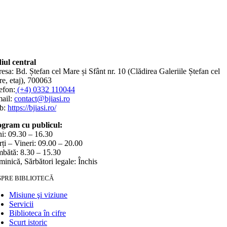
iul central
esa: Bd. Ștefan cel Mare și Sfânt nr. 10 (Clădirea Galeriile Ștefan cel
e, etaj), 700063
efon:
(+4) 0332 110044
ail:
contact@bjiasi.ro
b:
https://bjiasi.ro/
gram cu publicul:
i: 09.30 – 16.30
ți – Vineri: 09.00 – 20.00
bătă: 8.30 – 15.30
inică, Sărbători legale: Închis
SPRE BIBLIOTECĂ
Misiune şi viziune
Servicii
Biblioteca în cifre
Scurt istoric