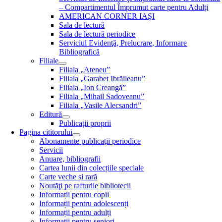
– Compartimentul Împrumut carte pentru Adulţi
AMERICAN CORNER IAŞI
Sala de lectură
Sala de lectură periodice
Serviciul Evidenţă, Prelucrare, Informare
Bibliografică
Filiale
Filiala „Ateneu”
Filiala „Garabet Ibrăileanu”
Filiala „Ion Creangă”
Filiala „Mihail Sadoveanu”
Filiala „Vasile Alecsandri”
Editură
Publicații proprii
Pagina cititorului
Abonamente publicaţii periodice
Servicii
Anuare, bibliografii
Cartea lunii din colecțiile speciale
Carte veche și rară
Noutăţi pe rafturile bibliotecii
Informații pentru copii
Informații pentru adolescenți
Informații pentru adulți
Informații pentru seniori