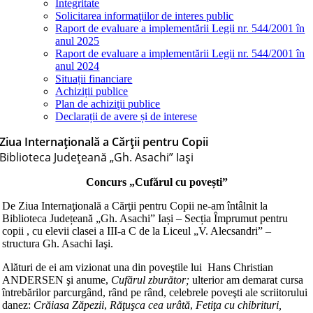
Integritate
Solicitarea informaţiilor de interes public
Raport de evaluare a implementării Legii nr. 544/2001 în
anul 2025
Raport de evaluare a implementării Legii nr. 544/2001 în
anul 2024
Situații financiare
Achiziții publice
Plan de achiziţii publice
Declarații de avere și de interese
Ziua Internațională a Cărții pentru Copii
Biblioteca Judeţeană „Gh. Asachi” Iaşi
Concurs „Cufărul cu povești”
De Ziua Internaţională a Cărţii pentru Copii ne-am întâlnit la
Biblioteca Județeană „Gh. Asachi” Iași – Secția Împrumut pentru
copii , cu elevii clasei a III-a C de la Liceul „V. Alecsandri” –
structura Gh. Asachi Iaşi.
Alături de ei am vizionat una din poveştile lui Hans Christian
ANDERSEN şi anume,
Cufărul zburător;
ulterior am demarat cursa
întrebărilor parcurgând, rând pe rând, celebrele poveşti ale scriitorului
danez:
Crăiasa Zăpezii
,
Răţuşca cea urâtă
,
Fetiţa cu chibrituri,