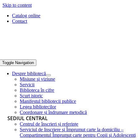
Skip to content
Catalog online
Contact
Toggle Navigation
Despre bibliotecă
Misiune şi viziune
Servicii
Biblioteca în cifre
Scurt istoric
Manifestul bibliotecii publice
Legea bibliotecilor
Coordonare și îndrumare metodică
SEDIUL CENTRAL
Centrul de înscrieri și referințe
Serviciul de Inscriere şi Împrumut carte la domiciliu –
Compartimentul Împrumut carte pentru Copii şi Adolescenţi