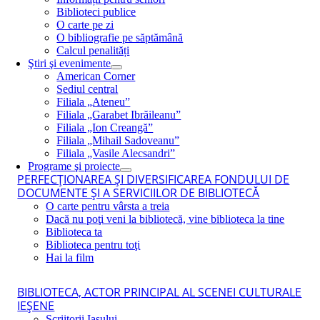
Biblioteci publice
O carte pe zi
O bibliografie pe săptămână
Calcul penalități
Ştiri şi evenimente
American Corner
Sediul central
Filiala „Ateneu”
Filiala „Garabet Ibrăileanu”
Filiala „Ion Creangă”
Filiala „Mihail Sadoveanu”
Filiala „Vasile Alecsandri”
Programe şi proiecte
PERFECŢIONAREA ŞI DIVERSIFICAREA FONDULUI DE
DOCUMENTE ŞI A SERVICIILOR DE BIBLIOTECĂ
O carte pentru vârsta a treia
Dacă nu poţi veni la bibliotecă, vine biblioteca la tine
Biblioteca ta
Biblioteca pentru toţi
Hai la film
BIBLIOTECA, ACTOR PRINCIPAL AL SCENEI CULTURALE
IEŞENE
Scriitorii Iaşului