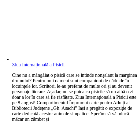
Ziua Internațională a Pisicii
C
ine nu a mângâiat o pisică care se întinde nonșalant la margine
drumului? Pentru unii oameni sunt companioni de nădejde în
locuințele lor. Scriitorii le-au preferat de multe ori și au devenit
personaje literare. Așadar, nu se putea ca pisicile să nu aibă o zi
doar a lor în care să fie răsfățate. Ziua Internațională a Pisicii este
pe 8 august! Compartimentul Împrumut carte pentru Adulți al
Bibliotecii Județene „Gh. Asachi” Iași a pregătit o expoziție de
carte dedicată acestor animale simpatice. Sperăm să vă aducă
măcar un zâmbet și