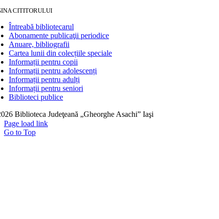
INA CITITORULUI
Întreabă bibliotecarul
Abonamente publicaţii periodice
Anuare, bibliografii
Cartea lunii din colecțiile speciale
Informații pentru copii
Informații pentru adolescenți
Informații pentru adulți
Informații pentru seniori
Biblioteci publice
026 Biblioteca Judeţeană „Gheorghe Asachi” Iaşi
Page load link
Go to Top