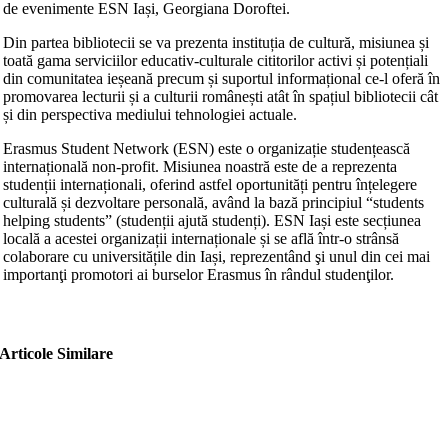
de evenimente ESN Iași, Georgiana Doroftei.
Din partea bibliotecii se va prezenta instituția de cultură, misiunea și
toată gama serviciilor educativ-culturale cititorilor activi și potențiali
din comunitatea ieșeană precum și suportul informațional ce-l oferă în
promovarea lecturii și a culturii românești atât în spațiul bibliotecii cât
și din perspectiva mediului tehnologiei actuale.
Erasmus Student Network (ESN) este o organizație studențească
internațională non-profit. Misiunea noastră este de a reprezenta
studenții internaționali, oferind astfel oportunități pentru înțelegere
culturală și dezvoltare personală, având la bază principiul “students
helping students” (studenții ajută studenți). ESN Iași este secțiunea
locală a acestei organizații internaționale și se află într-o strânsă
colaborare cu universitățile din Iași, reprezentând şi unul din cei mai
importanţi promotori ai burselor Erasmus în rândul studenţilor.
Articole Similare