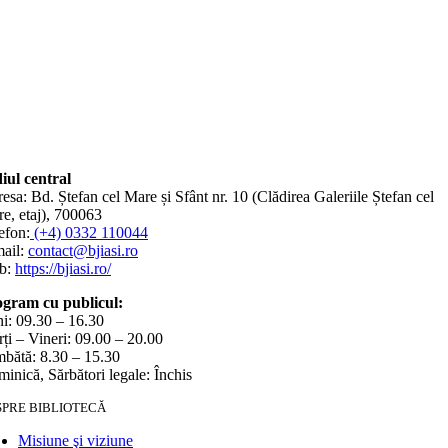
iul central
esa: Bd. Ștefan cel Mare și Sfânt nr. 10 (Clădirea Galeriile Ștefan cel
e, etaj), 700063
efon:
(+4) 0332 110044
ail:
contact@bjiasi.ro
b:
https://bjiasi.ro/
gram cu publicul:
i: 09.30 – 16.30
ți – Vineri: 09.00 – 20.00
bătă: 8.30 – 15.30
inică, Sărbători legale: Închis
SPRE BIBLIOTECĂ
Misiune şi viziune