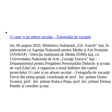
O carte și un arbore secular – Fotografia de vacanță
J
oi, 06 august 2026, Biblioteca Județeană „Gh. Asachi” Iași, în
parteneriat cu Agenția Națională pentru Mediu și Arii Protejate
(ANMAP) - Direcția Județeană de Mediu (DJM) Iași, cu
Universitatea Națională de Arte „George Enescu” Iași -
Departamentul pentru Pregătirea Personalului Didactic și școala
de vară EduCart, a organizat o nouă întâlnire din cadrul
proiectului: O carte și un arbore secular – Fotografia de vacanță.
Elevii din prima grupă, coordonați de prof . înv. primar Doina
Scutaru, prof . înv. primar Raluca Popa, prof. înv. primar Denisa
Pintilie și consilier școlar