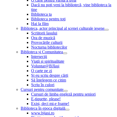
O carte pentru vârsta a treia
Dacă nu poţi veni la bibliotecă, vine biblioteca la
tine
Biblioteca ta
Biblioteca pentru toţi
Hai la film
Biblioteca, actor principal al scenei culturale ieşene
Scriitorii Iaşului
Ora de muzică
Provocările culturii
Nocturna bibliotecilor
Biblioteca și Comunitatea
Intersecţii
Viaţă şi spiritualitate
Voluntar@BJIaşi
O carte pe zi
Şi eu scriu despre cărţi
Să înţelegem ce citim
Scriu în culori
Cursuri pentru comunitate
Cursuri de limba engleză pentru seniori
E-tiquette, please!
Exist, deci mi-e foame!
Biblioteca în epoca digitală
www.bjiasi.ro