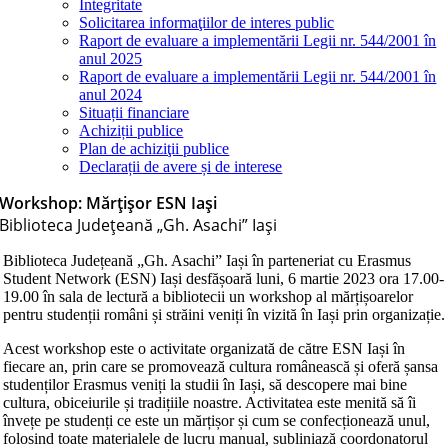
Integritate
Solicitarea informaţiilor de interes public
Raport de evaluare a implementării Legii nr. 544/2001 în
anul 2025
Raport de evaluare a implementării Legii nr. 544/2001 în
anul 2024
Situații financiare
Achiziții publice
Plan de achiziţii publice
Declarații de avere și de interese
Workshop: Mărțișor ESN Iași
Biblioteca Judeţeană „Gh. Asachi” Iaşi
Biblioteca Județeană „Gh. Asachi” Iași în parteneriat cu Erasmus
Student Network (ESN) Iași desfășoară luni, 6 martie 2023 ora 17.00-
19.00 în sala de lectură a bibliotecii un workshop al mărțișoarelor
pentru studenții români și străini veniți în vizită în Iași prin organizație.
Acest workshop este o activitate organizată de către ESN Iași în
fiecare an, prin care se promovează cultura românească și oferă șansa
studenților Erasmus veniți la studii în Iași, să descopere mai bine
cultura, obiceiurile și tradițiile noastre. Activitatea este menită să îi
învețe pe studenți ce este un mărțișor și cum se confecționează unul,
folosind toate materialele de lucru manual, subliniază coordonatorul