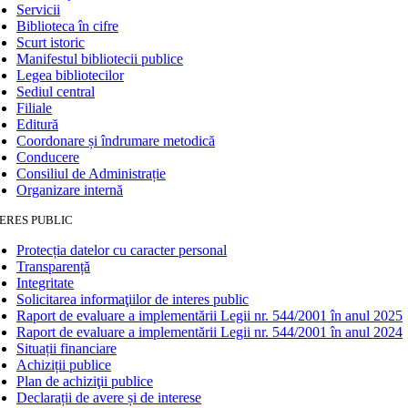
Servicii
Biblioteca în cifre
Scurt istoric
Manifestul bibliotecii publice
Legea bibliotecilor
Sediul central
Filiale
Editură
Coordonare și îndrumare metodică
Conducere
Consiliul de Administrație
Organizare internă
ERES PUBLIC
Protecția datelor cu caracter personal
Transparență
Integritate
Solicitarea informaţiilor de interes public
Raport de evaluare a implementării Legii nr. 544/2001 în anul 2025
Raport de evaluare a implementării Legii nr. 544/2001 în anul 2024
Situații financiare
Achiziții publice
Plan de achiziţii publice
Declarații de avere și de interese