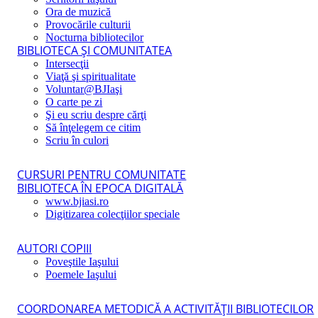
Ora de muzică
Provocările culturii
Nocturna bibliotecilor
BIBLIOTECA ŞI COMUNITATEA
Intersecţii
Viaţă şi spiritualitate
Voluntar@BJIaşi
O carte pe zi
Şi eu scriu despre cărţi
Să înţelegem ce citim
Scriu în culori
CURSURI PENTRU COMUNITATE
BIBLIOTECA ÎN EPOCA DIGITALĂ
www.bjiasi.ro
Digitizarea colecţiilor speciale
AUTORI COPIII
Poveştile Iaşului
Poemele Iaşului
COORDONAREA METODICĂ A ACTIVITĂŢII BIBLIOTECILOR