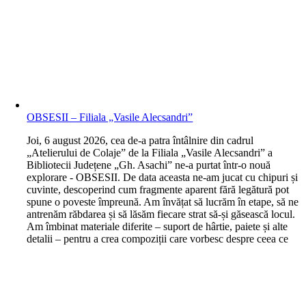
OBSESII – Filiala „Vasile Alecsandri”
J
oi, 6 august 2026, cea de-a patra întâlnire din cadrul
„Atelierului de Colaje” de la Filiala „Vasile Alecsandri” a
Bibliotecii Județene „Gh. Asachi” ne-a purtat într-o nouă
explorare - OBSESII. De data aceasta ne-am jucat cu chipuri și
cuvinte, descoperind cum fragmente aparent fără legătură pot
spune o poveste împreună. Am învățat să lucrăm în etape, să ne
antrenăm răbdarea și să lăsăm fiecare strat să-și găsească locul.
Am îmbinat materiale diferite – suport de hârtie, paiete și alte
detalii – pentru a crea compoziții care vorbesc despre ceea ce