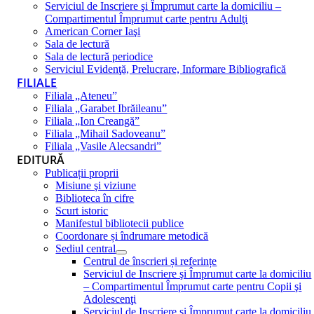
Serviciul de Inscriere şi Împrumut carte la domiciliu –
Compartimentul Împrumut carte pentru Adulţi
American Corner Iaşi
Sala de lectură
Sala de lectură periodice
Serviciul Evidenţă, Prelucrare, Informare Bibliografică
FILIALE
Filiala „Ateneu”
Filiala „Garabet Ibrăileanu”
Filiala „Ion Creangă”
Filiala „Mihail Sadoveanu”
Filiala „Vasile Alecsandri”
EDITURĂ
Publicații proprii
Misiune şi viziune
Biblioteca în cifre
Scurt istoric
Manifestul bibliotecii publice
Coordonare și îndrumare metodică
Sediul central
Centrul de înscrieri și referințe
Serviciul de Inscriere şi Împrumut carte la domiciliu
– Compartimentul Împrumut carte pentru Copii şi
Adolescenţi
Serviciul de Inscriere şi Împrumut carte la domiciliu