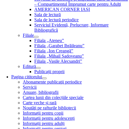
– Compartimentul Împrumut carte pentru Adulţi
AMERICAN CORNER IAŞI
Sala de lectură
Sala de lectură periodice
Serviciul Evidenţă, Prelucrare, Informare
Bibliografică
Filiale
Filiala „Ateneu”
Filiala „Garabet Ibrăileanu”
Filiala „Ion Creangă”
Filiala „Mihail Sadoveanu”
Filiala „Vasile Alecsandri”
Editură
Publicații proprii
Pagina cititorului
Abonamente publicaţii periodice
Servicii
Anuare, bibliografii
Cartea lunii din colecțiile speciale
Carte veche și rară
Noutăţi pe rafturile bibliotecii
Informații pentru copii
Informații pentru adolescenți
Informații pentru adulți
Informații pentru seniori