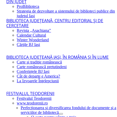
DIN JUDEŢ
ProBiblioteca
Strategia de dezvoltare a sistemului de biblioteci publice din
judeţul Iaşi
BIBLIOTECA JUDEŢEANĂ, CENTRU EDITORIAL ŞI DE
CERCETARE
Revista „Asachiana”
Calendar Cultural
Winter Wonderland
Cărţile BJ Iaşi
BIBLIOTECA JUDEŢEANĂ IAŞI, ÎN ROMÂNIA ŞI ÎN LUME
Carte şi tradiţie românească
Carte românească pretutindeni
Conferințele BJ Iași
Cât de departe e America?
La Izvoarele Înţelepciunii
FESTIVALUL TEODORENII
Festivalul Teodorenii
www.teodorenii.ro
Perfecţionarea şi diversificarea fondului de documente şi a
serviciilor de bibliotecă