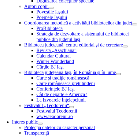
Digitizarea colecţiilor speciale
Autori copiii
Poveştile Iaşului
Poemele Iaşului
Coordonarea metodică a activităţii bibliotecilor din judeţ
ProBiblioteca
Strategia de dezvoltare a sistemului de biblioteci
publice din judeţul Iaşi
Biblioteca judeţeană, centru editorial şi de cercetare
Revista „Asachiana”
Calendar Cultural
Winter Wonderland
Cărţile BJ Iaşi
Biblioteca judeţeană Iaşi, în România şi în lume
Carte şi tradiţie românească
Carte românească pretutindeni
Conferințele BJ Iași
Cât de departe e America?
La Izvoarele Înţelepciunii
Festivalul „Teodorenii“
Festivalul Teodorenii
www.teodorenii.ro
Interes public
Protecția datelor cu caracter personal
Transparență