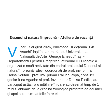
Desenul și natura împreună – Ateliere de vacanță
V
ineri, 7 august 2026, Biblioteca Judeţeană „Gh.
Asachi” Iaşi în parteneriat cu Universitatea
Națională de Arte „George Enescu” Iași -
Departamentul pentru Pregătirea Personalului Didactic a
organizat o nouă activitate din cadrul proiectului Desenul și
natura împreună. Elevii coordonați de prof. înv. primar
Doina Scutaru, prof. înv. primar Raluca Popa, consilier
școlar Irina Agache și prof. înv. primar Denisa Pintilie, au
participat astăzi la o întâlnire în care au desenat timp de 1
minut, animale de la grădina zoologică preferate de cei mici
și apoi au schimbat foile între ei