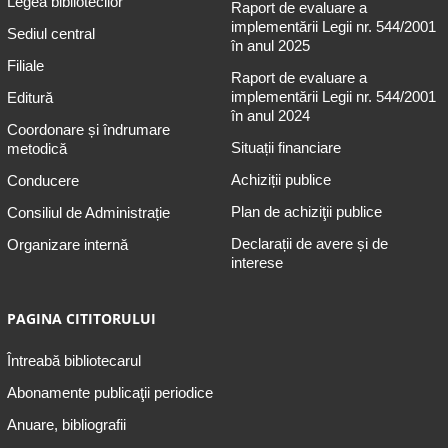
Legea bibliotecilor
Raport de evaluare a
implementării Legii nr. 544/2001
Sediul central
în anul 2025
Filiale
Raport de evaluare a
implementării Legii nr. 544/2001
Editură
în anul 2024
Coordonare și îndrumare
Situații financiare
metodică
Achiziții publice
Conducere
Plan de achiziţii publice
Consiliul de Administrație
Declarații de avere și de
Organizare internă
interese
PAGINA CITITORULUI
Întreabă bibliotecarul
Abonamente publicaţii periodice
Anuare, bibliografii