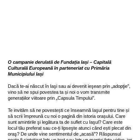
O campanie derulată de Fundația Iași – Capitală
Culturală Europeană în parteneriat cu Primăria
Municipiului Iași
Dacă te-ai născut în Iaşi sau ai devenit ieşean prin „adopţie”,
vino să ne spui povestea ta și noi o vom transmite
generațiilor viitoare prin „Capsula Timpului”.
Te invităm să ne povestești ce înseamnă Iaşul pentru tine și
să scrii împreună cu noi o pagină din istoria orașului. Care
sunt amintirile şi legătura ta de suflet cu Iaşul? Care este
locul tău preferat sau ce-ți lipseşte atunci când ești plecat din
oraş? De unde vine sentimentul de „acasă”? Răspunsul
poate fi sintetizat într-un text sau într-un montaj foto-video, iar