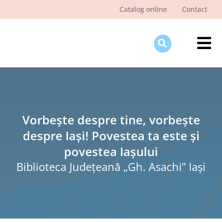
Skip
Catalog online
Contact
to
content
Tog
Nav
Des
Pagi
Şti
Vorbește despre tine, vorbește
despre Iași! Povestea ta este și
Pro
povestea Iașului
Int
Biblioteca Judeţeană „Gh. Asachi” Iaşi