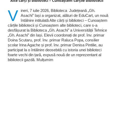
Alte cărți și biblioteci – Cunoaștem cărțile bibliotecii
V
ineri, 7 iulie 2026, Biblioteca Județeană „Gh.
Asachi” Iași a organizat, alături de EduCart, un nouă
întâlnire intitulată Alte cărți și biblioteci – Cunoaștem
cărțile bibliotecii și Cunoaștem alte biblioteci, care s-a
desfășurat la Biblioteca „Gh. Asachi” a Universității Tehnice
„Gh. Asachi” din Iași. Elevii coordonați de prof. înv. primar
Doina Scutaru, prof. înv. primar Raluca Popa, consilier
școlar Irina Agache și prof. înv. primar Denisa Pintilie, au
participat la o întâlnire deosebită cu istoria unei biblioteci
foarte vechi din țară, expusă nouă de un reprezentant al
bibliotecii gazdă. Mulțumim