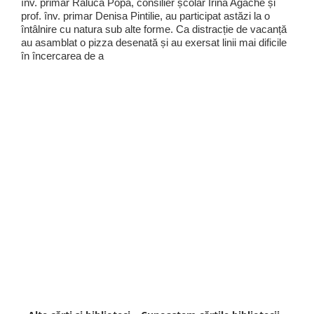
înv. primar Raluca Popa, consilier școlar Irina Agache și
prof. înv. primar Denisa Pintilie, au participat astăzi la o
întâlnire cu natura sub alte forme. Ca distracție de vacanță
au asamblat o pizza desenată și au exersat linii mai dificile
în încercarea de a