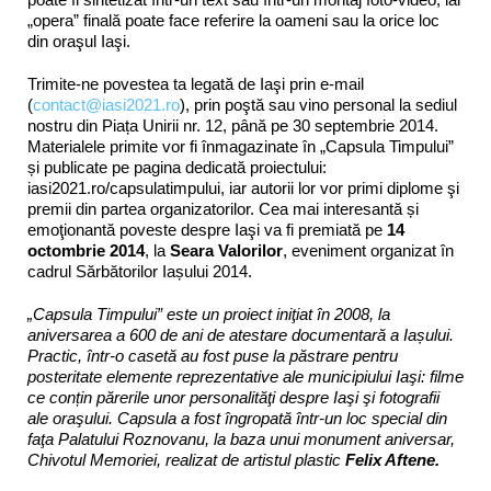
„opera” finală poate face referire la oameni sau la orice loc
din oraşul Iaşi.
Trimite-ne povestea ta legată de Iaşi prin e-mail
(
contact@iasi2021.ro
), prin poştă sau vino personal la sediul
nostru din Piața Unirii nr. 12, până pe 30 septembrie 2014.
Materialele primite vor fi înmagazinate în „Capsula Timpului”
și publicate pe pagina dedicată proiectului:
iasi2021.ro/capsulatimpului, iar autorii lor vor primi diplome şi
premii din partea organizatorilor. Cea mai interesantă și
emoţionantă poveste despre Iaşi va fi premiată pe
14
octombrie 2014
, la
Seara Valorilor
, eveniment organizat în
cadrul Sărbătorilor Iașului 2014.
„Capsula Timpului” este un proiect iniţiat în 2008, la
aniversarea a 600 de ani de atestare documentară a Iașului.
Practic, într-o casetă au fost puse la păstrare pentru
posteritate elemente reprezentative ale municipiului Iaşi: filme
ce conțin părerile unor personalităţi despre Iaşi şi fotografii
ale oraşului. Capsula a fost îngropată într-un loc special din
faţa Palatului Roznovanu, la baza unui monument aniversar,
Chivotul Memoriei, realizat de artistul plastic
Felix Aftene
.