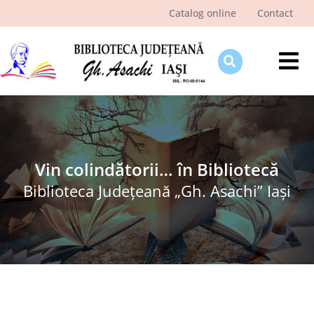
Skip
Catalog online
Contact
to
content
Tog
Nav
Despre bibliotecă
Pagina cititorului
Ştiri şi evenimente
Vin colindătorii… în Bibliotecă
Biblioteca Judeţeană „Gh. Asachi” Iaşi
Programe şi proiecte
Interes public