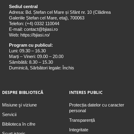
Sediul central
Adresa: Bd. Ștefan cel Mare și Sfânt nr. 10 (Clădirea
Galeriile Ștefan cel Mare, etaj), 700063
Telefon:
(+4) 0332 110044
E-mail:
contact@bjiasi.ro
Web:
https://bjiasi.ro/
Program cu publicul:
Luni: 09.30 – 16.30
Marți – Vineri: 09.00 – 20.00
Sâmbătă: 8.30 – 15.30
Duminică, Sărbători legale: Închis
DESPRE BIBLIOTECĂ
INTERES PUBLIC
Misiune şi viziune
Protecția datelor cu caracter
personal
Servicii
Transparență
Biblioteca în cifre
Integritate
Scurt istoric