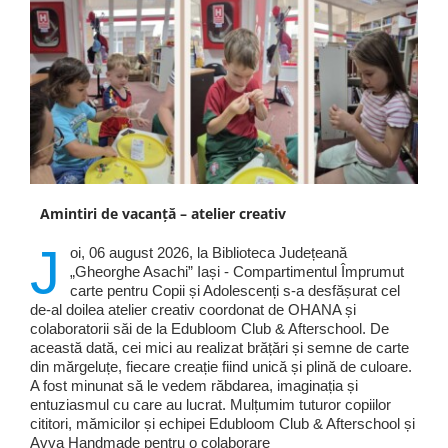
Amintiri de vacanță – atelier creativ
J
oi, 06 august 2026, la Biblioteca Județeană
„Gheorghe Asachi” Iași - Compartimentul Împrumut
carte pentru Copii și Adolescenți s-a desfășurat cel
de-al doilea atelier creativ coordonat de OHANA și
colaboratorii săi de la Edubloom Club & Afterschool. De
această dată, cei mici au realizat brățări și semne de carte
din mărgeluțe, fiecare creație fiind unică și plină de culoare.
A fost minunat să le vedem răbdarea, imaginația și
entuziasmul cu care au lucrat. Mulțumim tuturor copiilor
cititori, mămicilor și echipei Edubloom Club & Afterschool și
Avva Handmade pentru o colaborare