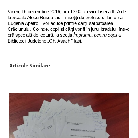
Vineri, 16 decembrie 2016, ora 13.00, elevii clasei a III-A de
la Școala Alecu Russo Iași, însoțiți de profesorul lor, d-na
Eugenia Apetroi , vor aduce printre cărți, sărbătoarea
Crăciunului.
C
olinde,
c
opii și
c
ărți vor fi în jurul bradului, într-o
oră specială de lectură, la secția
Împrumut pentru copii
a
Bibliotecii Județene „Gh. Asachi” Iași.
Articole Similare