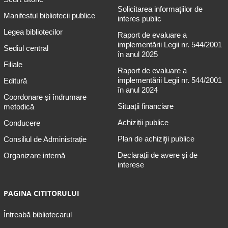
Solicitarea informaţiilor de
Manifestul bibliotecii publice
interes public
Legea bibliotecilor
Raport de evaluare a
implementării Legii nr. 544/2001
Sediul central
în anul 2025
Filiale
Raport de evaluare a
implementării Legii nr. 544/2001
Editură
în anul 2024
Coordonare și îndrumare
Situații financiare
metodică
Achiziții publice
Conducere
Plan de achiziţii publice
Consiliul de Administrație
Declarații de avere și de
Organizare internă
interese
PAGINA CITITORULUI
Întreabă bibliotecarul