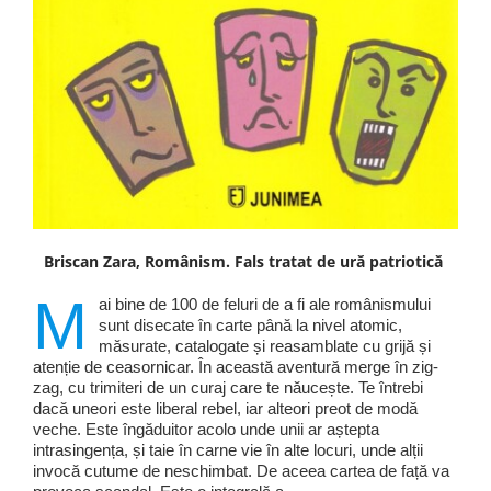
Briscan Zara, Românism. Fals tratat de ură patriotică
M
ai bine de 100 de feluri de a fi ale românismului
sunt disecate în carte până la nivel atomic,
măsurate, catalogate și reasamblate cu grijă și
atenție de ceasornicar. În această aventură merge în zig-
zag, cu trimiteri de un curaj care te năucește. Te întrebi
dacă uneori este liberal rebel, iar alteori preot de modă
veche. Este îngăduitor acolo unde unii ar aștepta
intrasingența, și taie în carne vie în alte locuri, unde alții
invocă cutume de neschimbat. De aceea cartea de față va