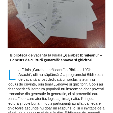
Biblioteca de vacanță la Filiala „Garabet Ibrăileanu” –
Concurs de cultură generală: snoave și ghicitori
L
a Filiala „Garabet Ibrăileanu” a Bibliotecii ”Gh.
Asachi”, ultima săptămână a programului Biblioteca
de vacanță a fost dedicată umorului, istețimii și
jocului de cuvinte, prin tema „Snoave și ghicitori”. Copiii au
descoperit că literatura populară nu înseamnă doar povești
transmise din generație în generație, ci și provocări care
pun la încercare atenția, logica și imaginația. Prin joc,
lectură și voie bună, micuții participanți au aflat că fiecare
ghicitoare ascunde nu doar un răspuns, ci și o invitație de a
gândi, de a observa și de a învăța. Biblioteca de vacanță