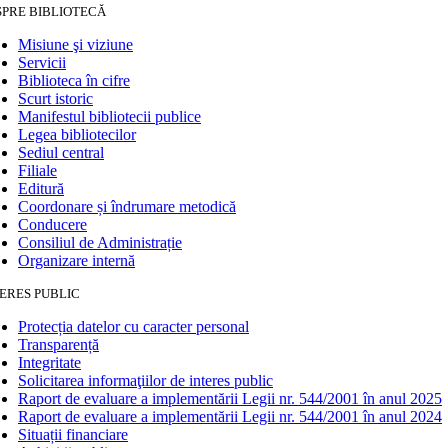
SPRE BIBLIOTECĂ
Misiune şi viziune
Servicii
Biblioteca în cifre
Scurt istoric
Manifestul bibliotecii publice
Legea bibliotecilor
Sediul central
Filiale
Editură
Coordonare și îndrumare metodică
Conducere
Consiliul de Administrație
Organizare internă
ERES PUBLIC
Protecția datelor cu caracter personal
Transparență
Integritate
Solicitarea informaţiilor de interes public
Raport de evaluare a implementării Legii nr. 544/2001 în anul 2025
Raport de evaluare a implementării Legii nr. 544/2001 în anul 2024
Situații financiare