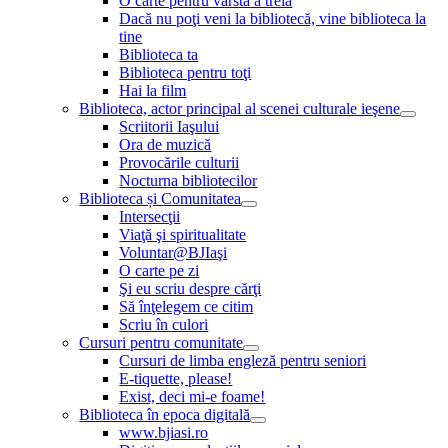
O carte pentru vârsta a treia
Dacă nu poţi veni la bibliotecă, vine biblioteca la
tine
Biblioteca ta
Biblioteca pentru toţi
Hai la film
Biblioteca, actor principal al scenei culturale ieşene
Scriitorii Iaşului
Ora de muzică
Provocările culturii
Nocturna bibliotecilor
Biblioteca și Comunitatea
Intersecţii
Viaţă şi spiritualitate
Voluntar@BJIaşi
O carte pe zi
Şi eu scriu despre cărţi
Să înţelegem ce citim
Scriu în culori
Cursuri pentru comunitate
Cursuri de limba engleză pentru seniori
E-tiquette, please!
Exist, deci mi-e foame!
Biblioteca în epoca digitală
www.bjiasi.ro