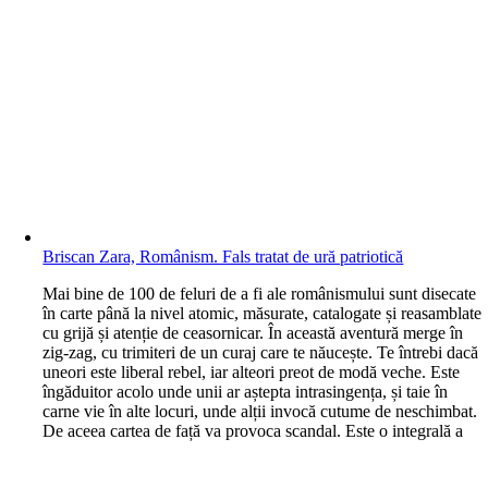
Briscan Zara, Românism. Fals tratat de ură patriotică
M
ai bine de 100 de feluri de a fi ale românismului sunt disecate
în carte până la nivel atomic, măsurate, catalogate și reasamblate
cu grijă și atenție de ceasornicar. În această aventură merge în
zig-zag, cu trimiteri de un curaj care te năucește. Te întrebi dacă
uneori este liberal rebel, iar alteori preot de modă veche. Este
îngăduitor acolo unde unii ar aștepta intrasingența, și taie în
carne vie în alte locuri, unde alții invocă cutume de neschimbat.
De aceea cartea de față va provoca scandal. Este o integrală a