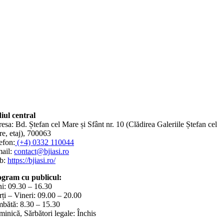
iul central
esa: Bd. Ștefan cel Mare și Sfânt nr. 10 (Clădirea Galeriile Ștefan cel
e, etaj), 700063
efon:
(+4) 0332 110044
ail:
contact@bjiasi.ro
b:
https://bjiasi.ro/
gram cu publicul:
i: 09.30 – 16.30
ți – Vineri: 09.00 – 20.00
bătă: 8.30 – 15.30
inică, Sărbători legale: Închis