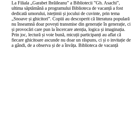
L
a Filiala „Garabet Ibrăileanu” a Bibliotecii ”Gh. Asachi”,
ultima săptămână a programului Biblioteca de vacanță a fost
dedicată umorului, istețimii și jocului de cuvinte, prin tema
„Snoave și ghicitori”. Copiii au descoperit că literatura populară
nu înseamnă doar povești transmise din generație în generație, ci
și provocări care pun la încercare atenția, logica și imaginația.
Prin joc, lectură și voie bună, micuții participanți au aflat că
fiecare ghicitoare ascunde nu doar un răspuns, ci și o invitație de
a gândi, de a observa și de a învăța. Biblioteca de vacanță