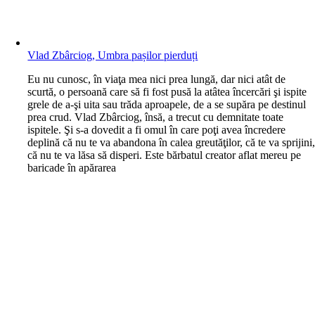
Vlad Zbârciog, Umbra pașilor pierduți
E
u nu cunosc, în viaţa mea nici prea lungă, dar nici atât de
scurtă, o persoană care să fi fost pusă la atâtea încercări şi ispite
grele de a-şi uita sau trăda aproapele, de a se supăra pe destinul
prea crud. Vlad Zbârciog, însă, a trecut cu demnitate toate
ispitele. Şi s-a dovedit a fi omul în care poţi avea încredere
deplină că nu te va abandona în calea greutăţilor, că te va sprijini
că nu te va lăsa să disperi. Este bărbatul creator aflat mereu pe
baricade în apărarea