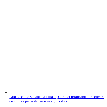
Biblioteca de vacanță la Filiala „Garabet Ibrăileanu” – Concurs
de cultură generală: snoave și ghicitori