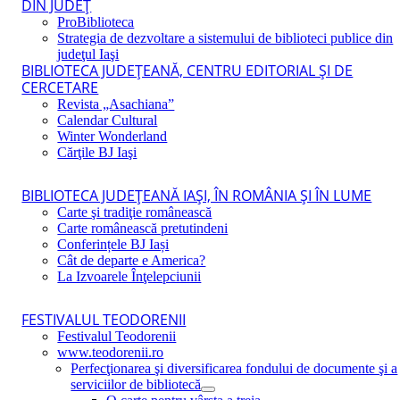
DIN JUDEŢ
ProBiblioteca
Strategia de dezvoltare a sistemului de biblioteci publice din
judeţul Iaşi
BIBLIOTECA JUDEŢEANĂ, CENTRU EDITORIAL ŞI DE
CERCETARE
Revista „Asachiana”
Calendar Cultural
Winter Wonderland
Cărţile BJ Iaşi
BIBLIOTECA JUDEŢEANĂ IAŞI, ÎN ROMÂNIA ŞI ÎN LUME
Carte şi tradiţie românească
Carte românească pretutindeni
Conferințele BJ Iași
Cât de departe e America?
La Izvoarele Înţelepciunii
FESTIVALUL TEODORENII
Festivalul Teodorenii
www.teodorenii.ro
Perfecţionarea şi diversificarea fondului de documente şi a
serviciilor de bibliotecă