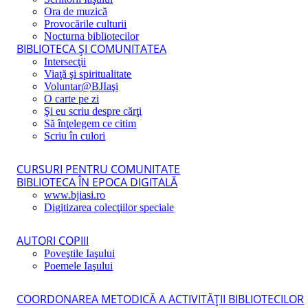
Ora de muzică
Provocările culturii
Nocturna bibliotecilor
BIBLIOTECA ŞI COMUNITATEA
Intersecţii
Viaţă şi spiritualitate
Voluntar@BJIaşi
O carte pe zi
Şi eu scriu despre cărţi
Să înţelegem ce citim
Scriu în culori
CURSURI PENTRU COMUNITATE
BIBLIOTECA ÎN EPOCA DIGITALĂ
www.bjiasi.ro
Digitizarea colecţiilor speciale
AUTORI COPIII
Poveştile Iaşului
Poemele Iaşului
COORDONAREA METODICĂ A ACTIVITĂŢII BIBLIOTECILOR