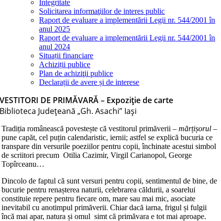
Integritate
Solicitarea informaţiilor de interes public
Raport de evaluare a implementării Legii nr. 544/2001 în
anul 2025
Raport de evaluare a implementării Legii nr. 544/2001 în
anul 2024
Situații financiare
Achiziții publice
Plan de achiziţii publice
Declarații de avere și de interese
VESTITORI DE PRIMĂVARĂ – Expoziție de carte
Biblioteca Judeţeană „Gh. Asachi” Iaşi
Tradiția românească povestește că vestitorul primăverii –
mărțișorul
–
pune capăt, cel puțin calendaristic, iernii; astfel se explică bucuria ce
transpare din versurile poeziilor pentru copii, închinate acestui simbol
de scriitori precum Otilia Cazimir, Virgil Carianopol, George
Topîrceanu…
Dincolo de faptul că sunt versuri pentru copii, sentimentul de bine, de
bucurie pentru renașterea naturii, celebrarea căldurii, a soarelui
constituie repere pentru fiecare om, mare sau mai mic, asociate
inevitabil cu anotimpul primăverii. Chiar dacă iarna, frigul și fulgii
încă mai apar, natura și omul simt că primăvara e tot mai aproape.