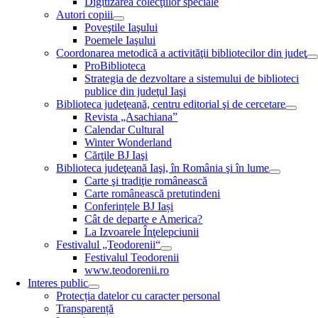
Digitizarea colecţiilor speciale
Autori copiii
Poveştile Iaşului
Poemele Iaşului
Coordonarea metodică a activităţii bibliotecilor din judeţ
ProBiblioteca
Strategia de dezvoltare a sistemului de biblioteci
publice din judeţul Iaşi
Biblioteca judeţeană, centru editorial şi de cercetare
Revista „Asachiana”
Calendar Cultural
Winter Wonderland
Cărţile BJ Iaşi
Biblioteca judeţeană Iaşi, în România şi în lume
Carte şi tradiţie românească
Carte românească pretutindeni
Conferințele BJ Iași
Cât de departe e America?
La Izvoarele Înţelepciunii
Festivalul „Teodorenii“
Festivalul Teodorenii
www.teodorenii.ro
Interes public
Protecția datelor cu caracter personal
Transparență