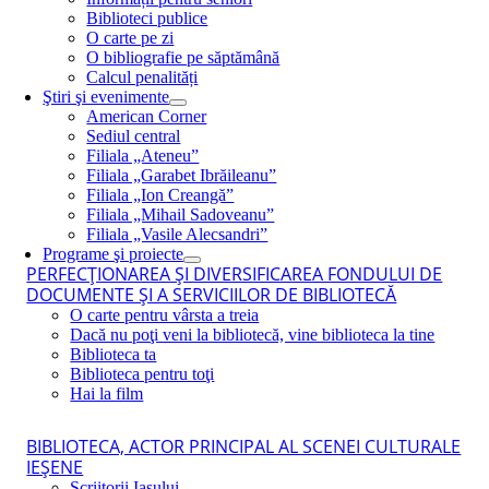
Biblioteci publice
O carte pe zi
O bibliografie pe săptămână
Calcul penalități
Ştiri şi evenimente
American Corner
Sediul central
Filiala „Ateneu”
Filiala „Garabet Ibrăileanu”
Filiala „Ion Creangă”
Filiala „Mihail Sadoveanu”
Filiala „Vasile Alecsandri”
Programe şi proiecte
PERFECŢIONAREA ŞI DIVERSIFICAREA FONDULUI DE
DOCUMENTE ŞI A SERVICIILOR DE BIBLIOTECĂ
O carte pentru vârsta a treia
Dacă nu poţi veni la bibliotecă, vine biblioteca la tine
Biblioteca ta
Biblioteca pentru toţi
Hai la film
BIBLIOTECA, ACTOR PRINCIPAL AL SCENEI CULTURALE
IEŞENE
Scriitorii Iaşului