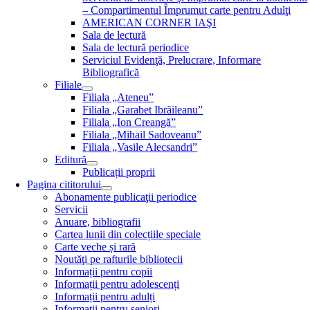
– Compartimentul Împrumut carte pentru Adulţi
AMERICAN CORNER IAŞI
Sala de lectură
Sala de lectură periodice
Serviciul Evidenţă, Prelucrare, Informare
Bibliografică
Filiale
Filiala „Ateneu”
Filiala „Garabet Ibrăileanu”
Filiala „Ion Creangă”
Filiala „Mihail Sadoveanu”
Filiala „Vasile Alecsandri”
Editură
Publicații proprii
Pagina cititorului
Abonamente publicaţii periodice
Servicii
Anuare, bibliografii
Cartea lunii din colecțiile speciale
Carte veche și rară
Noutăţi pe rafturile bibliotecii
Informații pentru copii
Informații pentru adolescenți
Informații pentru adulți
Informații pentru seniori