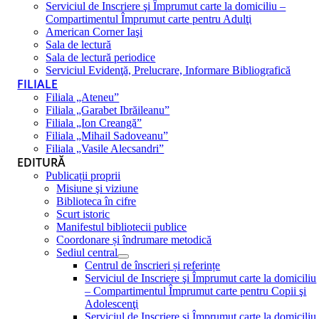
Serviciul de Inscriere şi Împrumut carte la domiciliu –
Compartimentul Împrumut carte pentru Adulţi
American Corner Iaşi
Sala de lectură
Sala de lectură periodice
Serviciul Evidenţă, Prelucrare, Informare Bibliografică
FILIALE
Filiala „Ateneu”
Filiala „Garabet Ibrăileanu”
Filiala „Ion Creangă”
Filiala „Mihail Sadoveanu”
Filiala „Vasile Alecsandri”
EDITURĂ
Publicații proprii
Misiune şi viziune
Biblioteca în cifre
Scurt istoric
Manifestul bibliotecii publice
Coordonare și îndrumare metodică
Sediul central
Centrul de înscrieri și referințe
Serviciul de Inscriere şi Împrumut carte la domiciliu
– Compartimentul Împrumut carte pentru Copii şi
Adolescenţi
Serviciul de Inscriere şi Împrumut carte la domiciliu