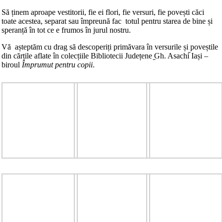
Să ținem aproape vestitorii, fie ei flori, fie versuri, fie povești căci
toate acestea, separat sau împreună fac totul pentru starea de bine și
speranță în tot ce e frumos în jurul nostru.
Vă așteptăm cu drag să descoperiți primăvara în versurile și poveștile
din cărțile aflate în colecțiile Bibliotecii Județene ֦Gh. Asachi֞ Iași –
biroul
Împrumut pentru copii
.