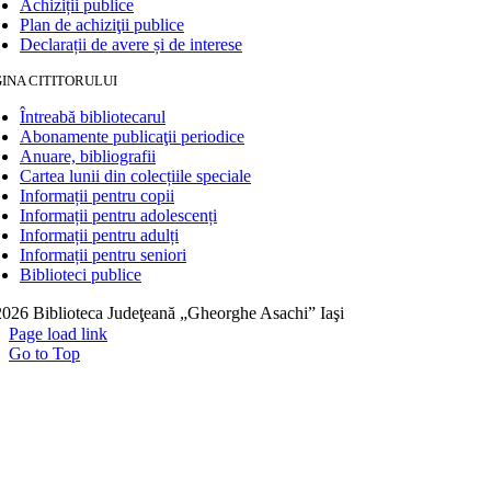
Achiziții publice
Plan de achiziţii publice
Declarații de avere și de interese
INA CITITORULUI
Întreabă bibliotecarul
Abonamente publicaţii periodice
Anuare, bibliografii
Cartea lunii din colecțiile speciale
Informații pentru copii
Informații pentru adolescenți
Informații pentru adulți
Informații pentru seniori
Biblioteci publice
026 Biblioteca Judeţeană „Gheorghe Asachi” Iaşi
Page load link
Go to Top