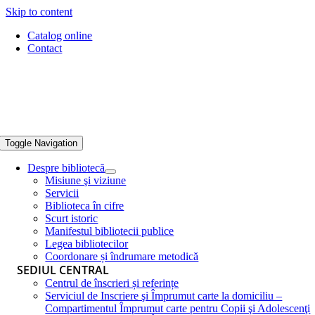
Skip to content
Catalog online
Contact
Toggle Navigation
Despre bibliotecă
Misiune şi viziune
Servicii
Biblioteca în cifre
Scurt istoric
Manifestul bibliotecii publice
Legea bibliotecilor
Coordonare și îndrumare metodică
SEDIUL CENTRAL
Centrul de înscrieri și referințe
Serviciul de Inscriere şi Împrumut carte la domiciliu –
Compartimentul Împrumut carte pentru Copii şi Adolescenţi