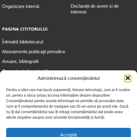
Declarații de avere și de
Organizare internă
interese
PAGINA CITITORULUI
Întreabă bibliotecarul
Abonamente publicaţii periodice
Anuare, bibliografii
Cartea lunii din colecțiile
speciale
Administrează consimțământul
Informații pentru copii
Pentru a oferi cea mai bună experiență, folosim tehnologii, cum ar fi cookie-
uri, pentru a stoca și/sau accesa informațiile despre dispozitive.
Informații pentru adolescenți
Consimțământul pentru aceste tehnologii ne permite să procesăm date,
Informații pentru adulți
cum ar fi comportamentul de navigare sau ID-uri unice pe acest site. Dacă
nu îți dai consimțământul sau îți retragi consimțământul dat poate avea
Informații pentru seniori
afecte negative asupra unor anumite funcționalități și funcții.
Biblioteci publice
Acceptă