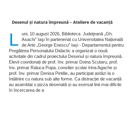
Desenul și natura împreună – Ateliere de vacanță
L
uni, 10 august 2026, Biblioteca Judeţeană „Gh.
Asachi” Iaşi în parteneriat cu Universitatea Națională
de Arte „George Enescu” Iași - Departamentul pentru
Pregătirea Personalului Didactic a organizat o nouă
activitate din cadrul proiectului Desenul și natura împreună.
Elevii coordonați de prof. înv. primar Doina Scutaru, prof.
înv. primar Raluca Popa, consilier școlar Irina Agache și
prof. înv. primar Denisa Pintilie, au participat astăzi la o
întâlnire cu natura sub alte forme. Ca distracție de vacanță
au asamblat o pizza desenată și au exersat linii mai dificile
în încercarea de a