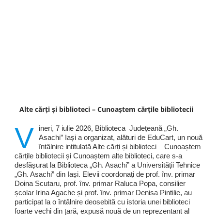
Alte cărți și biblioteci – Cunoaștem cărțile bibliotecii
V
ineri, 7 iulie 2026, Biblioteca Județeană „Gh.
Asachi” Iași a organizat, alături de EduCart, un nouă
întâlnire intitulată Alte cărți și biblioteci – Cunoaștem
cărțile bibliotecii și Cunoaștem alte biblioteci, care s-a
desfășurat la Biblioteca „Gh. Asachi” a Universității Tehnice
„Gh. Asachi” din Iași. Elevii coordonați de prof. înv. primar
Doina Scutaru, prof. înv. primar Raluca Popa, consilier
școlar Irina Agache și prof. înv. primar Denisa Pintilie, au
participat la o întâlnire deosebită cu istoria unei biblioteci
foarte vechi din țară, expusă nouă de un reprezentant al