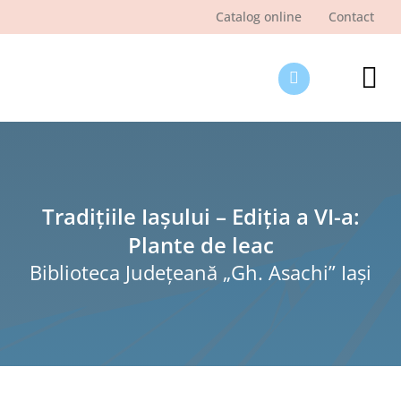
Skip
Catalog online
Contact
to
content
Tog
Nav
Des
Pagi
Şti
Tradițiile Iașului – Ediția a VI-a:
Plante de leac
Pro
Biblioteca Judeţeană „Gh. Asachi” Iaşi
Int