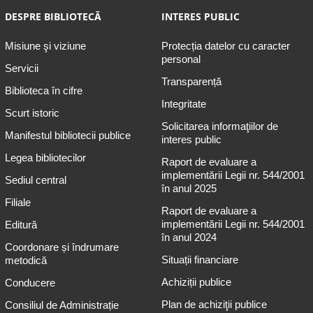
DESPRE BIBLIOTECĂ
INTERES PUBLIC
Misiune şi viziune
Protecția datelor cu caracter
personal
Servicii
Transparență
Biblioteca în cifre
Integritate
Scurt istoric
Solicitarea informaţiilor de
Manifestul bibliotecii publice
interes public
Legea bibliotecilor
Raport de evaluare a
implementării Legii nr. 544/2001
Sediul central
în anul 2025
Filiale
Raport de evaluare a
implementării Legii nr. 544/2001
Editură
în anul 2024
Coordonare și îndrumare
Situații financiare
metodică
Achiziții publice
Conducere
Plan de achiziţii publice
Consiliul de Administrație