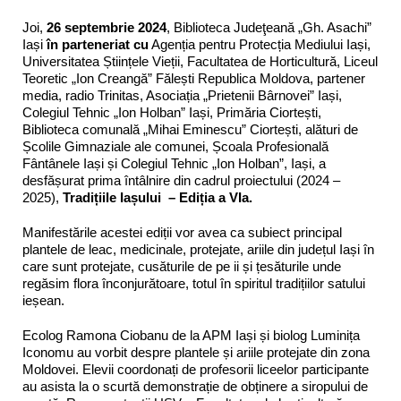
Joi,
26 septembrie 2024
, Biblioteca Judeţeană „Gh. Asachi”
Iași
în parteneriat cu
Agenția pentru Protecția Mediului Iași,
Universitatea Științele Vieții, Facultatea de Horticultură, Liceul
Teoretic „Ion Creangă” Fălești Republica Moldova, partener
media, radio Trinitas, Asociația „Prietenii Bârnovei” Iași,
Colegiul Tehnic „Ion Holban” Iași, Primăria Ciortești,
Biblioteca comunală „Mihai Eminescu” Ciortești, alături de
Școlile Gimnaziale ale comunei, Școala Profesională
Fântânele Iași și Colegiul Tehnic „Ion Holban”, Iași, a
desfășurat prima întâlnire din cadrul proiectului (2024 –
2025),
Tradițiile Iașului – Ediția a VIa.
Manifestările acestei ediții vor avea ca subiect principal
plantele de leac, medicinale, protejate, ariile din județul Iași în
care sunt protejate, cusăturile de pe ii și țesăturile unde
regăsim flora înconjurătoare, totul în spiritul tradițiilor satului
ieșean.
Ecolog Ramona Ciobanu de la APM Iași și biolog Luminița
Iconomu au vorbit despre plantele și ariile protejate din zona
Moldovei. Elevii coordonați de profesorii liceelor participante
au asista la o scurtă demonstrație de obținere a siropului de