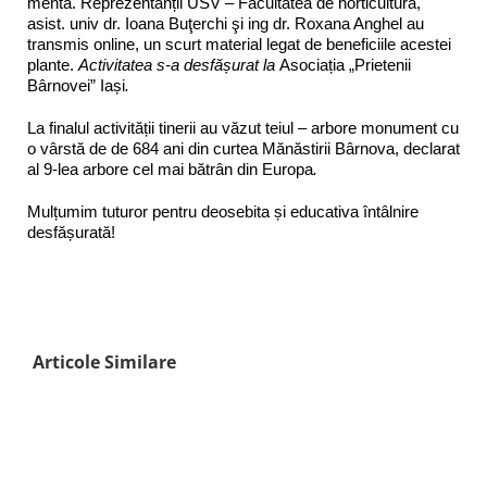
mentă. Reprezentanții USV – Facultatea de horticultură,
asist. univ dr. Ioana Buţerchi şi ing dr. Roxana Anghel au
transmis online, un scurt material legat de beneficiile acestei
plante.
Activitatea s-a desfășurat la
Asociația „Prietenii
Bârnovei” Iași
.
La finalul activității tinerii au văzut teiul – arbore monument cu
o vârstă de de 684 ani din curtea Mănăstirii Bârnova, declarat
al 9-lea arbore cel mai bătrân din Europa
.
Mulțumim tuturor pentru deosebita și educativa întâlnire
desfășurată!
Articole Similare