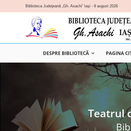
Skip
Biblioteca Judeţeană „Gh. Asachi” Iaşi - 9 august 2026
to
content
DESPRE BIBLIOTECĂ
PAGINA CI
Teatrul 
Bib