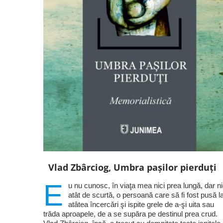
Vlad Zbârciog, Umbra pașilor pierduți
E
u nu cunosc, în viaţa mea nici prea lungă, dar ni
atât de scurtă, o persoană care să fi fost pusă l
atâtea încercări şi ispite grele de a-şi uita sau
trăda aproapele, de a se supăra pe destinul prea crud.