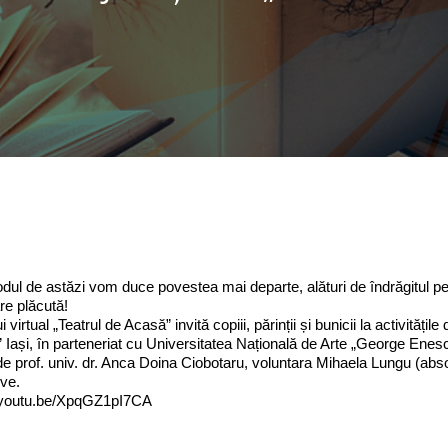
odul de astăzi vom duce povestea mai departe, alături de îndrăgitul p
re plăcută!
i virtual „Teatrul de Acasă” invită copiii, părinții și bunicii la activită
 Iași, în parteneriat cu Universitatea Națională de Arte „George Enes
 de prof. univ. dr. Anca Doina Ciobotaru, voluntara Mihaela Lungu (abso
ive
.
//youtu.be/XpqGZ1pI7CA