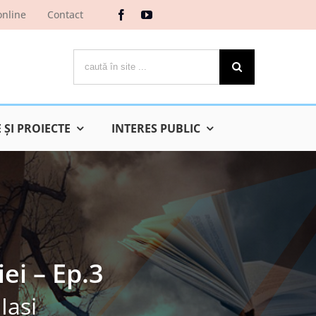
online
Contact
Cautare...
ŞI PROIECTE
INTERES PUBLIC
ei – Ep.3
Iaşi