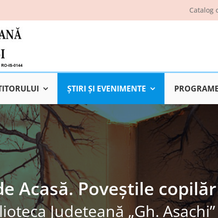
Catalog 
TITORULUI
ŞTIRI ŞI EVENIMENTE
PROGRAME 
de Acasă. Poveștile copilări
lioteca Judeţeană „Gh. Asachi” 