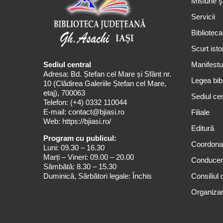
Misiune ş
Servicii
Biblioteca
Scurt isto
Sediul central
Manifestul
Adresa: Bd. Ștefan cel Mare și Sfânt nr.
Legea bibl
10 (Clădirea Galeriile Ștefan cel Mare,
etaj), 700063
Sediul cen
Telefon:
(+4) 0332 110044
E-mail:
contact@bjiasi.ro
Filiale
Web:
https://bjiasi.ro/
Editură
Program cu publicul:
Coordona
Luni: 09.30 – 16.30
Marți – Vineri: 09.00 – 20.00
Conduce
Sâmbătă: 8.30 – 15.30
Duminică, Sărbători legale: Închis
Consiliul 
Organizar