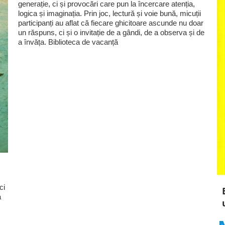
generație, ci și provocări care pun la încercare atenția,
logica și imaginația. Prin joc, lectură și voie bună, micuții
participanți au aflat că fiecare ghicitoare ascunde nu doar
un răspuns, ci și o invitație de a gândi, de a observa și de
a învăța. Biblioteca de vacanță
ci
a