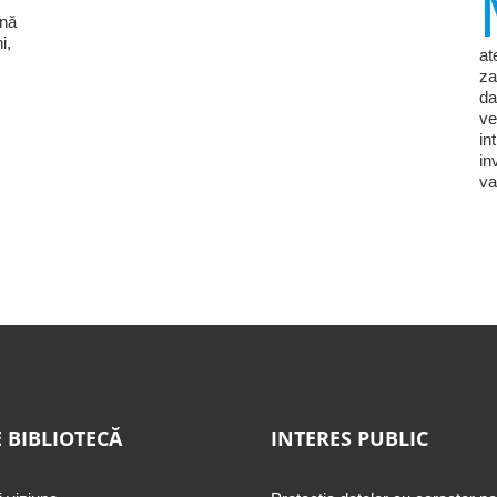
ină
i,
at
za
da
ve
in
in
va
 BIBLIOTECĂ
INTERES PUBLIC