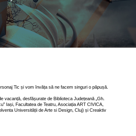
ersonaj Tic și vom învăța să ne facem singuri o păpușă.
țile de vacanță, desfășurate de Biblioteca Județeană „Gh.
cu” Iași, Facultatea de Teatru, Asociația ART CIVICA,
lventa Universității de Arte si Design, Cluj) și
Creaktiv