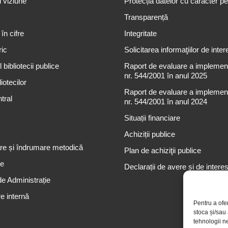
i viziune
Protecția datelor cu caracter p
Transparență
 în cifre
Integritate
ric
Solicitarea informaţiilor de inter
 bibliotecii publice
Raport de evaluare a implementă
nr. 544/2001 în anul 2025
iotecilor
Raport de evaluare a implementă
tral
nr. 544/2001 în anul 2024
Situații financiare
Achiziții publice
re și îndrumare metodică
Plan de achiziţii publice
re
Declarații de avere și de intere
de Administrație
e internă
Pentru a ofe
stoca și/sau
tehnologii n