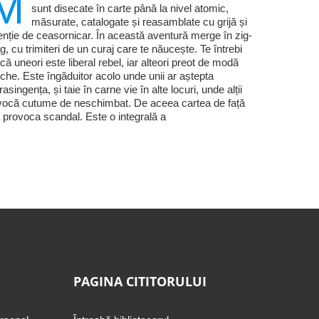
M
sunt disecate în carte până la nivel atomic,
măsurate, catalogate și reasamblate cu grijă și
enție de ceasornicar. În această aventură merge în zig-
g, cu trimiteri de un curaj care te năucește. Te întrebi
că uneori este liberal rebel, iar alteori preot de modă
che. Este îngăduitor acolo unde unii ar aștepta
trasingența, și taie în carne vie în alte locuri, unde alții
vocă cutume de neschimbat. De aceea cartea de față
 provoca scandal. Este o integrală a
PAGINA CITITORULUI