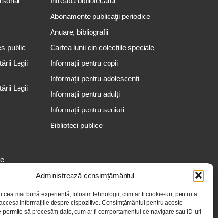
ersonal
Întreabă bibliotecarul
Abonamente publicaţii periodice
Anuare, bibliografii
es public
Cartea lunii din colecțiile speciale
rii Legii
Informații pentru copii
Informații pentru adolescenți
rii Legii
Informații pentru adulți
Informații pentru seniori
Biblioteci publice
se
Administrează consimțământul
ri cea mai bună experiență, folosim tehnologii, cum ar fi cookie-uri, pentru a
 accesa informațiile despre dispozitive. Consimțământul pentru aceste
e permite să procesăm date, cum ar fi comportamentul de navigare sau ID-uri