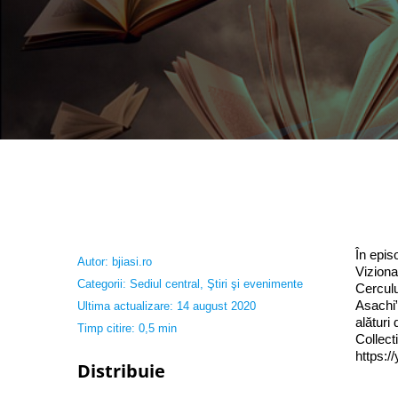
În epis
Autor:
bjiasi.ro
Viziona
Categorii:
Sediul central
,
Ştiri şi evenimente
Cerculu
Asachi”
Ultima actualizare: 14 august 2020
alături
Timp citire: 0,5 min
Collect
https:
Distribuie