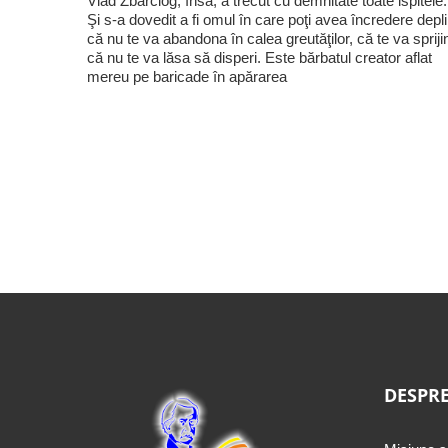
Vlad Zbârciog, însă, a trecut cu demnitate toate ispitele.
Şi s-a dovedit a fi omul în care poţi avea încredere depl
că nu te va abandona în calea greutăţilor, că te va sprijin
că nu te va lăsa să disperi. Este bărbatul creator aflat
mereu pe baricade în apărarea
DESPRE