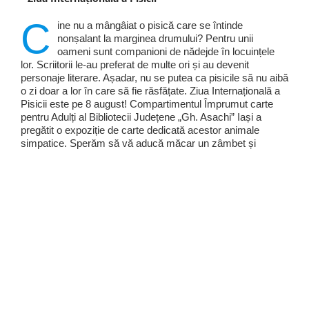
C
ine nu a mângâiat o pisică care se întinde
nonșalant la marginea drumului? Pentru unii
oameni sunt companioni de nădejde în locuințele
lor. Scriitorii le-au preferat de multe ori și au devenit
personaje literare. Așadar, nu se putea ca pisicile să nu aibă
o zi doar a lor în care să fie răsfățate. Ziua Internațională a
Pisicii este pe 8 august! Compartimentul Împrumut carte
pentru Adulți al Bibliotecii Județene „Gh. Asachi” Iași a
pregătit o expoziție de carte dedicată acestor animale
simpatice. Sperăm să vă aducă măcar un zâmbet și