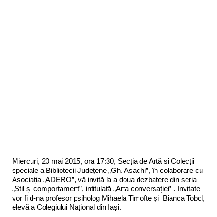
Miercuri, 20 mai 2015, ora 17:30, Secția de Artă si Colecții
speciale a Bibliotecii Județene „Gh. Asachi”, în colaborare cu
Asociația „ADERO”, vă invită la a doua dezbatere din seria
„Stil și comportament”, intitulată „Arta conversației” . Invitate
vor fi d-na profesor psiholog Mihaela Timofte și Bianca Tobol,
elevă a Colegiului Național din Iași.