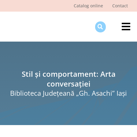
Skip
Catalog online
Contact
to
content
Tog
Nav
Des
Pagi
Şti
Stil și comportament: Arta
conversației
Pro
Biblioteca Judeţeană „Gh. Asachi” Iaşi
Int