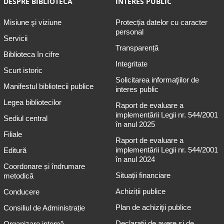
DESPRE BIBLIOTECĂ
INTERES PUBLIC
Misiune şi viziune
Protecția datelor cu caracter
personal
Servicii
Transparență
Biblioteca în cifre
Integritate
Scurt istoric
Solicitarea informaţiilor de
Manifestul bibliotecii publice
interes public
Legea bibliotecilor
Raport de evaluare a
implementării Legii nr. 544/2001
Sediul central
în anul 2025
Filiale
Raport de evaluare a
implementării Legii nr. 544/2001
Editură
în anul 2024
Coordonare și îndrumare
Situații financiare
metodică
Achiziții publice
Conducere
Plan de achiziţii publice
Consiliul de Administrație
Declarații de avere și de
Organizare internă