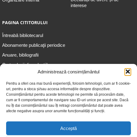
interese
PAGINA CITITORULUI
Întreabă bibliotecarul
Abonamente publicaţii periodice
Anuare, bibliografii
Cartea lunii din colecțiile
speciale
Administrează consimțământul
Informații pentru copii
Pentru a oferi cea mai bună experiență, folosim tehnologii, cum ar fi cookie-
uri, pentru a stoca și/sau accesa informațiile despre dispozitive.
Informații pentru adolescenți
Consimțământul pentru aceste tehnologii ne permite să procesăm date,
Informații pentru adulți
cum ar fi comportamentul de navigare sau ID-uri unice pe acest site. Dacă
nu îți dai consimțământul sau îți retragi consimțământul dat poate avea
Informații pentru seniori
afecte negative asupra unor anumite funcționalități și funcții.
Biblioteci publice
Acceptă