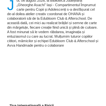
J
oi, 06 august 2026, la Biblioteca Județeană
„Gheorghe Asachi” Iași - Compartimentul Împrumut
carte pentru Copii și Adolescenți s-a desfășurat cel
de-al doilea atelier creativ coordonat de OHANA și
colaboratorii săi de la Edubloom Club & Afterschool. De
această dată, cei mici au realizat brățări și semne de carte
din mărgeluțe, fiecare creație fiind unică și plină de culoare.
A fost minunat să le vedem răbdarea, imaginația și
entuziasmul cu care au lucrat. Mulțumim tuturor copiilor
cititori, mămicilor și echipei Edubloom Club & Afterschool și
Avva Handmade pentru o colaborare
Ziua Internațională a Pisicii