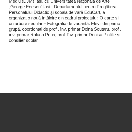
Mediu (DJM) Iași, cu Universitatea Națională de Arte
„George Enescu” Iași - Departamentul pentru Pregătirea
Personalului Didactic și școala de vară EduCart, a
organizat o nouă întâlnire din cadrul proiectului: O carte și
un arbore secular – Fotografia de vacanță. Elevii din prima
grupă, coordonați de prof . înv. primar Doina Scutaru, prof .
înv. primar Raluca Popa, prof. înv. primar Denisa Pintilie și
consilier școlar