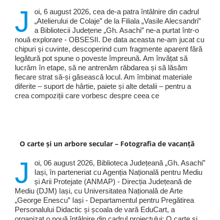
J
oi, 6 august 2026, cea de-a patra întâlnire din cadrul
„Atelierului de Colaje” de la Filiala „Vasile Alecsandri”
a Bibliotecii Județene „Gh. Asachi” ne-a purtat într-o
nouă explorare - OBSESII. De data aceasta ne-am jucat cu
chipuri și cuvinte, descoperind cum fragmente aparent fără
legătură pot spune o poveste împreună. Am învățat să
lucrăm în etape, să ne antrenăm răbdarea și să lăsăm
fiecare strat să-și găsească locul. Am îmbinat materiale
diferite – suport de hârtie, paiete și alte detalii – pentru a
crea compoziții care vorbesc despre ceea ce
O carte și un arbore secular – Fotografia de vacanță
J
oi, 06 august 2026, Biblioteca Județeană „Gh. Asachi”
Iași, în parteneriat cu Agenția Națională pentru Mediu
și Arii Protejate (ANMAP) - Direcția Județeană de
Mediu (DJM) Iași, cu Universitatea Națională de Arte
„George Enescu” Iași - Departamentul pentru Pregătirea
Personalului Didactic și școala de vară EduCart, a
organizat o nouă întâlnire din cadrul proiectului: O carte și