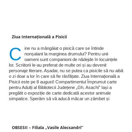
Ziua Internațională a Pisicii
C
ine nu a mângâiat o pisică care se întinde
nonșalant la marginea drumului? Pentru unii
oameni sunt companioni de nădejde în locuințele
lor. Scriitorii le-au preferat de multe ori și au devenit
personaje literare. Așadar, nu se putea ca pisicile să nu aibă
o zi doar a lor în care să fie răsfățate. Ziua Internațională a
Pisicii este pe 8 august! Compartimentul Împrumut carte
pentru Adulți al Bibliotecii Județene „Gh. Asachi” Iași a
pregătit o expoziție de carte dedicată acestor animale
simpatice. Sperăm să vă aducă măcar un zâmbet și
OBSESII – Filiala „Vasile Alecsandri”