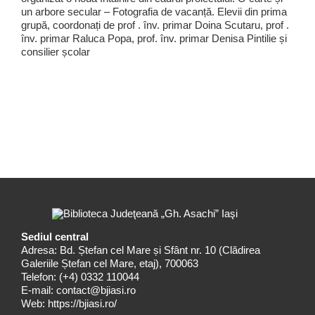
un arbore secular – Fotografia de vacanță. Elevii din prima
grupă, coordonați de prof . înv. primar Doina Scutaru, prof .
înv. primar Raluca Popa, prof. înv. primar Denisa Pintilie și
consilier școlar
Sediul central
Adresa: Bd. Ștefan cel Mare și Sfânt nr. 10 (Clădirea
Galeriile Ștefan cel Mare, etaj), 700063
Telefon:
(+4) 0332 110044
E-mail:
contact@bjiasi.ro
Web:
https://bjiasi.ro/