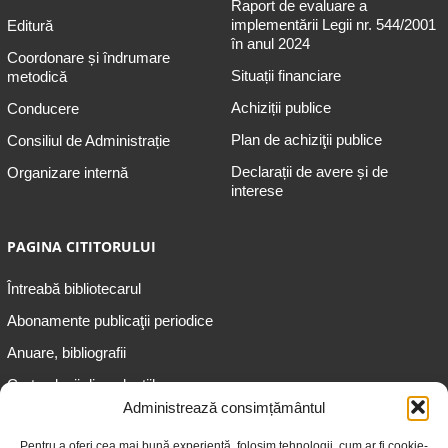
Raport de evaluare a
implementării Legii nr. 544/2001
Editură
în anul 2024
Coordonare și îndrumare
Situații financiare
metodică
Achiziții publice
Conducere
Plan de achiziţii publice
Consiliul de Administrație
Declarații de avere și de
Organizare internă
interese
PAGINA CITITORULUI
Întreabă bibliotecarul
Abonamente publicaţii periodice
Anuare, bibliografii
Cartea lunii din colecțiile
speciale
Administrează consimțământul
Informații pentru copii
Pentru a oferi cea mai bună experiență, folosim tehnologii, cum ar fi cookie-