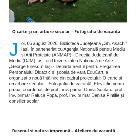
O carte și un arbore secular – Fotografia de vacanță
J
oi, 06 august 2026, Biblioteca Județeană „Gh. Asachi”
Iași, în parteneriat cu Agenția Națională pentru Mediu
și Arii Protejate (ANMAP) - Direcția Județeană de
Mediu (DJM) Iași, cu Universitatea Națională de Arte
„George Enescu” Iași - Departamentul pentru Pregătirea
Personalului Didactic și școala de vară EduCart, a
organizat o nouă întâlnire din cadrul proiectului: O carte și
un arbore secular – Fotografia de vacanță. Elevii din prima
grupă, coordonați de prof . înv. primar Doina Scutaru, prof .
înv. primar Raluca Popa, prof. înv. primar Denisa Pintilie și
consilier școlar
Desenul și natura împreună – Ateliere de vacanță