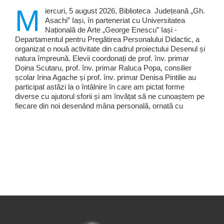
M
iercuri, 5 august 2026, Biblioteca Județeană „Gh.
Asachi” Iași, în parteneriat cu Universitatea
Națională de Arte „George Enescu” Iași -
Departamentul pentru Pregătirea Personalului Didactic, a
organizat o nouă activitate din cadrul proiectului Desenul și
natura împreună. Elevii coordonați de prof. înv. primar
Doina Scutaru, prof. înv. primar Raluca Popa, consilier
școlar Irina Agache și prof. înv. primar Denisa Pintilie au
participat astăzi la o întâlnire în care am pictat forme
diverse cu ajutorul sforii și am învățat să ne cunoaștem pe
fiecare din noi desenând mâna personală, ornată cu