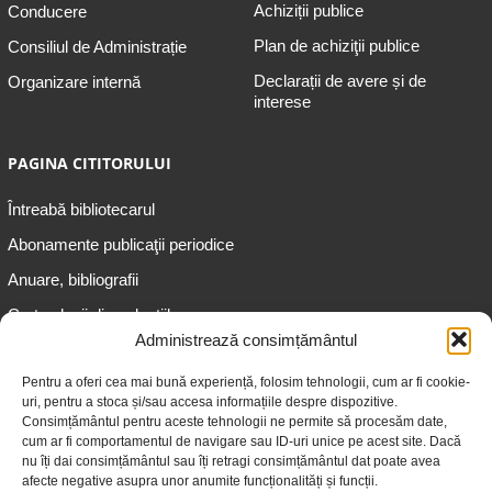
Achiziții publice
Conducere
Plan de achiziţii publice
Consiliul de Administrație
Declarații de avere și de
Organizare internă
interese
PAGINA CITITORULUI
Întreabă bibliotecarul
Abonamente publicaţii periodice
Anuare, bibliografii
Cartea lunii din colecțiile
speciale
Administrează consimțământul
Informații pentru copii
Pentru a oferi cea mai bună experiență, folosim tehnologii, cum ar fi cookie-
uri, pentru a stoca și/sau accesa informațiile despre dispozitive.
Informații pentru adolescenți
Consimțământul pentru aceste tehnologii ne permite să procesăm date,
Informații pentru adulți
cum ar fi comportamentul de navigare sau ID-uri unice pe acest site. Dacă
nu îți dai consimțământul sau îți retragi consimțământul dat poate avea
Informații pentru seniori
afecte negative asupra unor anumite funcționalități și funcții.