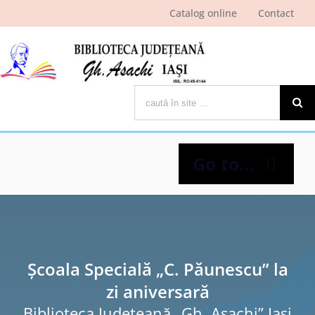
Skip
Catalog online
Contact
to
content
Cautare...
Go to...
Despre bibliotecă
Pagina cititorului
Școala Specială „C. Păunescu” la
zi aniversară
Ştiri şi evenimente
Biblioteca Judeţeană „Gh. Asachi” Iaşi