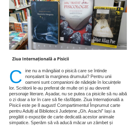
Ziua Internațională a Pisicii
C
ine nu a mângâiat o pisică care se întinde
nonșalant la marginea drumului? Pentru unii
oameni sunt companioni de nădejde în locuințele
lor. Scriitorii le-au preferat de multe ori și au devenit
personaje literare. Așadar, nu se putea ca pisicile să nu aibă
o zi doar a lor în care să fie răsfățate. Ziua Internațională a
Pisicii este pe 8 august! Compartimentul Împrumut carte
pentru Adulți al Bibliotecii Județene „Gh. Asachi” Iași a
pregătit o expoziție de carte dedicată acestor animale
simpatice. Sperăm să vă aducă măcar un zâmbet și