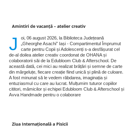
Amintiri de vacanță – atelier creativ
J
oi, 06 august 2026, la Biblioteca Județeană
„Gheorghe Asachi” Iași - Compartimentul Împrumut
carte pentru Copii și Adolescenți s-a desfășurat cel
de-al doilea atelier creativ coordonat de OHANA și
colaboratorii săi de la Edubloom Club & Afterschool. De
această dată, cei mici au realizat brățări și semne de carte
din mărgeluțe, fiecare creație fiind unică și plină de culoare.
A fost minunat să le vedem răbdarea, imaginația și
entuziasmul cu care au lucrat. Mulțumim tuturor copiilor
cititori, mămicilor și echipei Edubloom Club & Afterschool și
Avva Handmade pentru o colaborare
Ziua Internațională a Pisicii