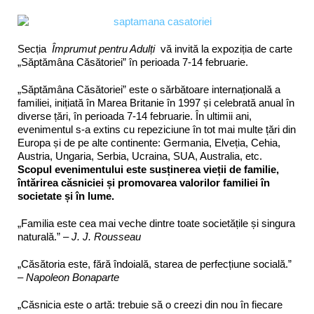
Secția
Împrumut pentru Adulți
vă invită la expoziția de carte
„Săptămâna Căsătoriei” în perioada 7-14 februarie.
„Săptămâna Căsătoriei” este o sărbătoare internațională a
familiei, inițiată în Marea Britanie în 1997 și celebrată anual în
diverse țări, în perioada 7-14 februarie. În ultimii ani,
evenimentul s-a extins cu repeziciune în tot mai multe țări din
Europa și de pe alte continente: Germania, Elveția, Cehia,
Austria, Ungaria, Serbia, Ucraina, SUA, Australia, etc.
Scopul evenimentului este susținerea vieții de familie,
întărirea căsniciei și promovarea valorilor familiei în
societate și în lume.
„Familia este cea mai veche dintre toate societățile și singura
naturală.” –
J. J. Rousseau
„Căsătoria este, fără îndoială, starea de perfecțiune socială.”
–
Napoleon Bonaparte
„Căsnicia este o artă: trebuie să o creezi din nou în fiecare