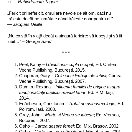
zi.” –
Rabindranath Tagore
„Fericit ori nefericit, omul are nevoie de alt om, căci nu
trăiește decât pe jumătate când trăiește doar pentru el.”
—
Jacques Delille
„Nu există în viaţă decât o singură fericire: să iubeşti şi să fii
iubit…” –
George Sand
* * *
Peel, Kathy –
Ghidul unui cuplu ocupat
; Ed. Curtea
Veche Publishing, București, 2015.
Chapman, Gary –
Cele cinci limbaje ale iubirii
; Curtea
Veche Publishing, București, 2007.
Dumitru Roxana –
Influența familiei de origine asupra
funcționalității cuplului marital tânăr
; Ed. PIM, Iași,
2014.
Enăchescu, Constantin –
Tratat de psihosexologie
; Ed.
Polirom, Iași, 2008.
Gray, John –
Marte și Venus se iubesc
; Ed. Vremea,
București, 2007.
Osho
– Cartea despre femei
; Ed. Mix, Brașov, 2002.
Osho –
Cartea despre bărbați
; Ed. Mix, Brașov, 2001.