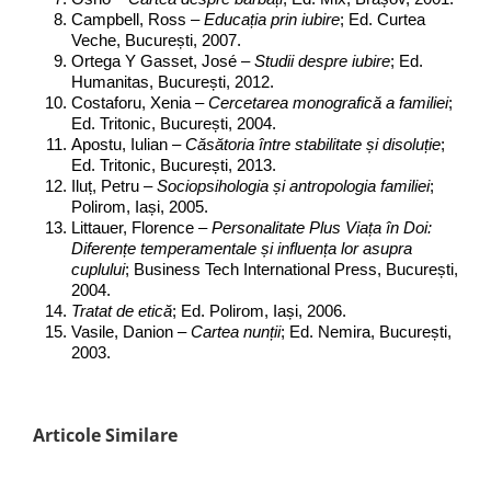
Campbell, Ross –
Educația prin iubire
; Ed. Curtea
Veche, București, 2007.
Ortega Y Gasset, José –
Studii despre iubire
; Ed.
Humanitas, București, 2012.
Costaforu, Xenia –
Cercetarea monografică a familiei
;
Ed. Tritonic, București, 2004.
Apostu, Iulian –
Căsătoria între stabilitate și disoluție
;
Ed. Tritonic, București, 2013.
Iluț, Petru –
Sociopsihologia și antropologia familiei
;
Polirom, Iași, 2005.
Littauer, Florence –
Personalitate Plus Viața în Doi:
Diferențe temperamentale și influența lor asupra
cuplului
; Business Tech International Press, București,
2004.
Tratat de etică
; Ed. Polirom, Iași, 2006.
Vasile, Danion –
Cartea nunții
; Ed. Nemira, București,
2003.
Articole Similare