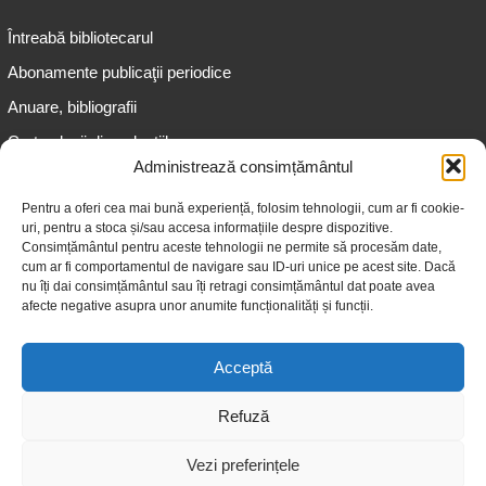
Întreabă bibliotecarul
Abonamente publicaţii periodice
Anuare, bibliografii
Cartea lunii din colecțiile
speciale
Administrează consimțământul
Informații pentru copii
Pentru a oferi cea mai bună experiență, folosim tehnologii, cum ar fi cookie-
uri, pentru a stoca și/sau accesa informațiile despre dispozitive.
Informații pentru adolescenți
Consimțământul pentru aceste tehnologii ne permite să procesăm date,
Informații pentru adulți
cum ar fi comportamentul de navigare sau ID-uri unice pe acest site. Dacă
nu îți dai consimțământul sau îți retragi consimțământul dat poate avea
Informații pentru seniori
afecte negative asupra unor anumite funcționalități și funcții.
Biblioteci publice
Acceptă
Refuză
Vezi preferințele
© 2026 Biblioteca Judeţeană „Gheorghe Asachi” Iaşi