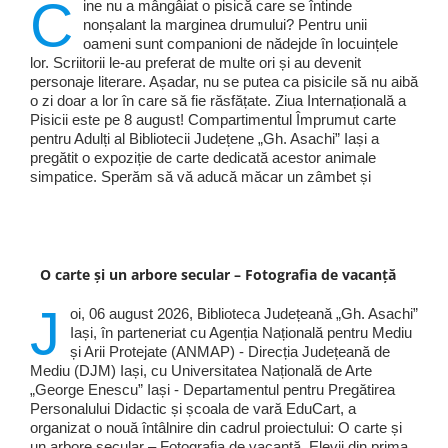
C
ine nu a mângâiat o pisică care se întinde
nonșalant la marginea drumului? Pentru unii
oameni sunt companioni de nădejde în locuințele
lor. Scriitorii le-au preferat de multe ori și au devenit
personaje literare. Așadar, nu se putea ca pisicile să nu aibă
o zi doar a lor în care să fie răsfățate. Ziua Internațională a
Pisicii este pe 8 august! Compartimentul Împrumut carte
pentru Adulți al Bibliotecii Județene „Gh. Asachi” Iași a
pregătit o expoziție de carte dedicată acestor animale
simpatice. Sperăm să vă aducă măcar un zâmbet și
O carte și un arbore secular – Fotografia de vacanță
J
oi, 06 august 2026, Biblioteca Județeană „Gh. Asachi”
Iași, în parteneriat cu Agenția Națională pentru Mediu
și Arii Protejate (ANMAP) - Direcția Județeană de
Mediu (DJM) Iași, cu Universitatea Națională de Arte
„George Enescu” Iași - Departamentul pentru Pregătirea
Personalului Didactic și școala de vară EduCart, a
organizat o nouă întâlnire din cadrul proiectului: O carte și
un arbore secular – Fotografia de vacanță. Elevii din prima