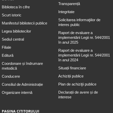
Transparență
Biblioteca în cifre
Integritate
Scurt istoric
Solicitarea informaţiilor de
Manifestul bibliotecii publice
interes public
Legea bibliotecilor
Raport de evaluare a
implementării Legii nr. 544/2001
Sediul central
în anul 2025
Filiale
Raport de evaluare a
implementării Legii nr. 544/2001
Editură
în anul 2024
Coordonare și îndrumare
Situații financiare
metodică
Achiziții publice
Conducere
Plan de achiziţii publice
Consiliul de Administrație
Declarații de avere și de
Organizare internă
interese
PAGINA CITITORULUI