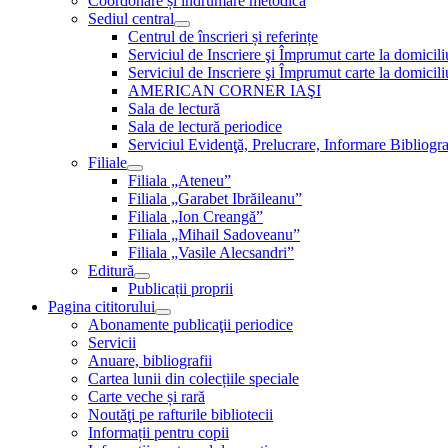
Coordonare și îndrumare metodică
Sediul central
Centrul de înscrieri și referințe
Serviciul de Inscriere şi Împrumut carte la domici
Serviciul de Inscriere şi Împrumut carte la domici
AMERICAN CORNER IAŞI
Sala de lectură
Sala de lectură periodice
Serviciul Evidenţă, Prelucrare, Informare Bibliogra
Filiale
Filiala „Ateneu”
Filiala „Garabet Ibrăileanu”
Filiala „Ion Creangă”
Filiala „Mihail Sadoveanu”
Filiala „Vasile Alecsandri”
Editură
Publicații proprii
Pagina cititorului
Abonamente publicaţii periodice
Servicii
Anuare, bibliografii
Cartea lunii din colecțiile speciale
Carte veche și rară
Noutăţi pe rafturile bibliotecii
Informații pentru copii