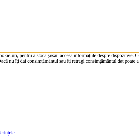
cookie-uri, pentru a stoca și/sau accesa informațiile despre dispozitive.
că nu îți dai consimțământul sau îți retragi consimțământul dat poate av
erințele