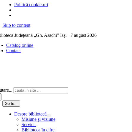
Politică cookie-uri
Skip to content
blioteca Judeţeană „Gh. Asachi” Iaşi - 7 august 2026
Catalog online
Contact
tare...
Go to...
Despre bibliotecă
Misiune şi viziune
Servicii
Biblioteca în cifre