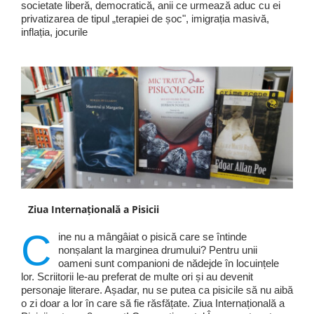
societate liberă, democratică, anii ce urmează aduc cu ei
privatizarea de tipul „terapiei de șoc", imigrația masivă,
inflația, jocurile
Ziua Internațională a Pisicii
C
ine nu a mângâiat o pisică care se întinde
nonșalant la marginea drumului? Pentru unii
oameni sunt companioni de nădejde în locuințele
lor. Scriitorii le-au preferat de multe ori și au devenit
personaje literare. Așadar, nu se putea ca pisicile să nu aibă
o zi doar a lor în care să fie răsfățate. Ziua Internațională a