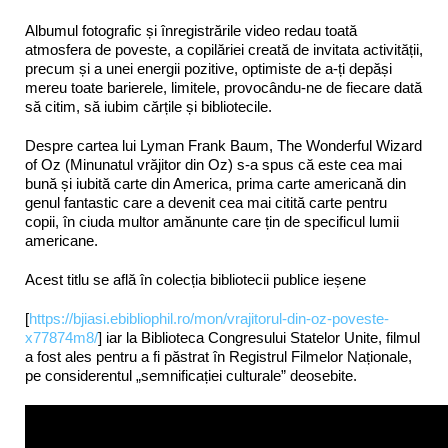
Albumul fotografic și înregistrările video redau toată
atmosfera de poveste, a copilăriei creată de invitata activității,
precum și a unei energii pozitive, optimiste de a-ți depăși
mereu toate barierele, limitele, provocându-ne de fiecare dată
să citim, să iubim cărțile și bibliotecile.
Despre cartea lui Lyman Frank Baum, The Wonderful Wizard
of Oz (Minunatul vrăjitor din Oz) s-a spus că este cea mai
bună și iubită carte din America, prima carte americană din
genul fantastic care a devenit cea mai citită carte pentru
copii, în ciuda multor amănunte care țin de specificul lumii
americane.
Acest titlu se află în colecția bibliotecii publice ieșene
[
https://bjiasi.ebibliophil.ro/mon/vrajitorul-din-oz-poveste-
x77874m8/
] iar la Biblioteca Congresului Statelor Unite, filmul
a fost ales pentru a fi păstrat în Registrul Filmelor Naționale,
pe considerentul „semnificației culturale” deosebite.