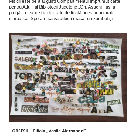
Pisicii este pe 8 august! Compartimentul Împrumut carte
pentru Adulți al Bibliotecii Județene „Gh. Asachi” Iași a
pregătit o expoziție de carte dedicată acestor animale
simpatice. Sperăm să vă aducă măcar un zâmbet și
OBSESII – Filiala „Vasile Alecsandri”