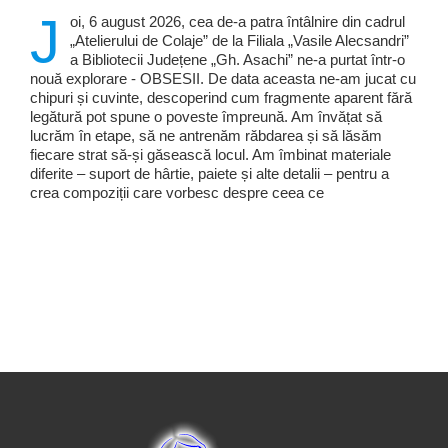
J
oi, 6 august 2026, cea de-a patra întâlnire din cadrul
„Atelierului de Colaje” de la Filiala „Vasile Alecsandri”
a Bibliotecii Județene „Gh. Asachi” ne-a purtat într-o
nouă explorare - OBSESII. De data aceasta ne-am jucat cu
chipuri și cuvinte, descoperind cum fragmente aparent fără
legătură pot spune o poveste împreună. Am învățat să
lucrăm în etape, să ne antrenăm răbdarea și să lăsăm
fiecare strat să-și găsească locul. Am îmbinat materiale
diferite – suport de hârtie, paiete și alte detalii – pentru a
crea compoziții care vorbesc despre ceea ce