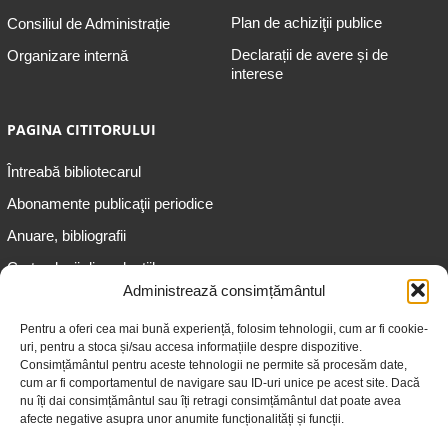
Plan de achiziţii publice
Consiliul de Administrație
Declarații de avere și de
Organizare internă
interese
PAGINA CITITORULUI
Întreabă bibliotecarul
Abonamente publicaţii periodice
Anuare, bibliografii
Cartea lunii din colecțiile
speciale
Administrează consimțământul
Informații pentru copii
Pentru a oferi cea mai bună experiență, folosim tehnologii, cum ar fi cookie-
uri, pentru a stoca și/sau accesa informațiile despre dispozitive.
Informații pentru adolescenți
Consimțământul pentru aceste tehnologii ne permite să procesăm date,
Informații pentru adulți
cum ar fi comportamentul de navigare sau ID-uri unice pe acest site. Dacă
nu îți dai consimțământul sau îți retragi consimțământul dat poate avea
Informații pentru seniori
afecte negative asupra unor anumite funcționalități și funcții.
Biblioteci publice