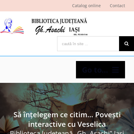
Skip
Catalog online
Contact
to
content
Cautare...
Go to...
Despre bibliotecă
Pagina cititorului
Să înțelegem ce citim… Povești
interactive cu Veselica
Ştiri şi evenimente
Biblioteca Judeţeană „Gh. Asachi” Iaşi