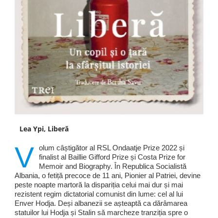
Lea Ypi, Liberă
V
olum câștigător al RSL Ondaatje Prize 2022 și
finalist al Baillie Gifford Prize și Costa Prize for
Memoir and Biography. În Republica Socialistă
Albania, o fetiță precoce de 11 ani, Pionier al Patriei, devine
peste noapte martoră la dispariția celui mai dur și mai
rezistent regim dictatorial comunist din lume: cel al lui
Enver Hodja. Deși albanezii se așteaptă ca dărâmarea
statuilor lui Hodja și Stalin să marcheze tranziția spre o