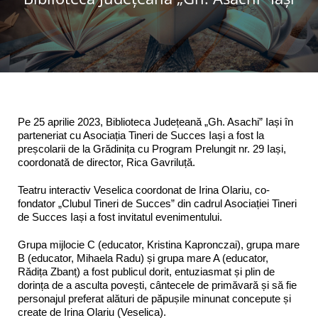
Programe şi proiecte
Interes public
Pe 25 aprilie 2023, Biblioteca Județeană „Gh. Asachi” Iași în
parteneriat cu Asociația Tineri de Succes Iași a fost la
preșcolarii de la Grădinița cu Program Prelungit nr. 29 Iași,
coordonată de director, Rica Gavriluță.
Teatru interactiv Veselica coordonat de Irina Olariu, co-
fondator „Clubul Tineri de Succes” din cadrul Asociației Tineri
de Succes Iași a fost invitatul evenimentului.
Grupa mijlocie C (educator, Kristina Kapronczai), grupa mare
B (educator, Mihaela Radu) și grupa mare A (educator,
Rădița Zbanț) a fost publicul dorit, entuziasmat și plin de
dorința de a asculta povești, cântecele de primăvară și să fie
personajul preferat alături de păpușile minunat concepute și
create de Irina Olariu (Veselica).