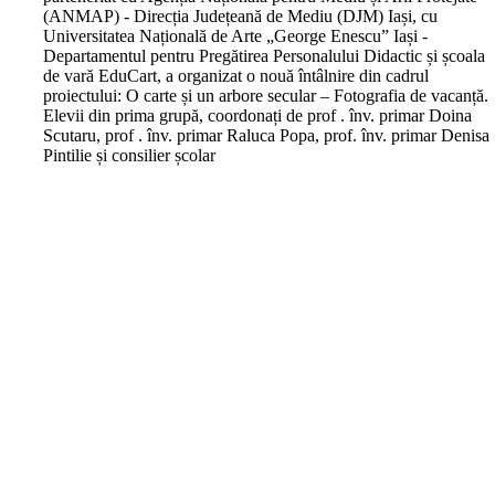
(ANMAP) - Direcția Județeană de Mediu (DJM) Iași, cu
Universitatea Națională de Arte „George Enescu” Iași -
Departamentul pentru Pregătirea Personalului Didactic și școala
de vară EduCart, a organizat o nouă întâlnire din cadrul
proiectului: O carte și un arbore secular – Fotografia de vacanță.
Elevii din prima grupă, coordonați de prof . înv. primar Doina
Scutaru, prof . înv. primar Raluca Popa, prof. înv. primar Denisa
Pintilie și consilier școlar