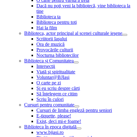
O carte pentru vârsta a treia
Dacă nu poţi veni la bibliotecă, vine biblioteca la
tine
Biblioteca ta
Biblioteca pentru toţi
Hai la film
Biblioteca, actor principal al scenei culturale ieşene
Scriitorii Iaşului
Ora de muzică
Provocările culturii
Nocturna bibliotecilor
Biblioteca și Comunitatea
Intersecţii
Viaţă şi spiritualitate
Voluntar@BJIaşi
O carte pe zi
Şi eu scriu despre cărţi
Să înţelegem ce citim
Scriu în culori
Cursuri pentru comunitate
Cursuri de limba engleză pentru seniori
E-tiquette, please!
Exist, deci mi-e foame!
Biblioteca în epoca digitală
www.bjiasi.ro