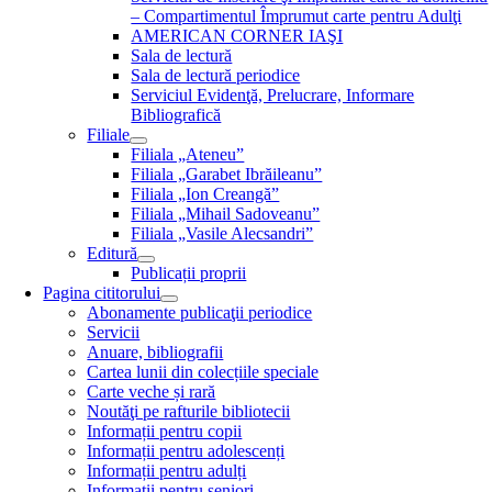
– Compartimentul Împrumut carte pentru Adulţi
AMERICAN CORNER IAŞI
Sala de lectură
Sala de lectură periodice
Serviciul Evidenţă, Prelucrare, Informare
Bibliografică
Filiale
Filiala „Ateneu”
Filiala „Garabet Ibrăileanu”
Filiala „Ion Creangă”
Filiala „Mihail Sadoveanu”
Filiala „Vasile Alecsandri”
Editură
Publicații proprii
Pagina cititorului
Abonamente publicaţii periodice
Servicii
Anuare, bibliografii
Cartea lunii din colecțiile speciale
Carte veche și rară
Noutăţi pe rafturile bibliotecii
Informații pentru copii
Informații pentru adolescenți
Informații pentru adulți
Informații pentru seniori