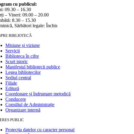
gram cu publicul:
i: 09.30 – 16.30
ți – Vineri: 09.00 – 20.00
bătă: 8.30 – 15.30
inică, Sărbători legale: Închis
SPRE BIBLIOTECĂ
Misiune şi viziune
Servicii
Biblioteca în cifre
Scurt istoric
Manifestul bibliotecii publice
Legea bibliotecilor
Sediul central
Filiale
Editură
Coordonare și îndrumare metodică
Conducere
Consiliul de Administrație
Organizare internă
ERES PUBLIC
Protecția datelor cu caracter personal