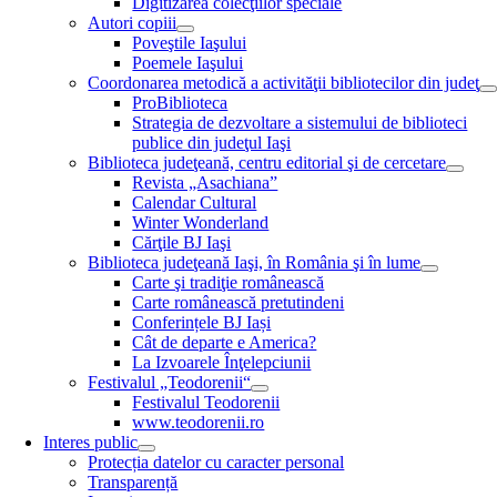
Digitizarea colecţiilor speciale
Autori copiii
Poveştile Iaşului
Poemele Iaşului
Coordonarea metodică a activităţii bibliotecilor din judeţ
ProBiblioteca
Strategia de dezvoltare a sistemului de biblioteci
publice din judeţul Iaşi
Biblioteca judeţeană, centru editorial şi de cercetare
Revista „Asachiana”
Calendar Cultural
Winter Wonderland
Cărţile BJ Iaşi
Biblioteca judeţeană Iaşi, în România şi în lume
Carte şi tradiţie românească
Carte românească pretutindeni
Conferințele BJ Iași
Cât de departe e America?
La Izvoarele Înţelepciunii
Festivalul „Teodorenii“
Festivalul Teodorenii
www.teodorenii.ro
Interes public
Protecția datelor cu caracter personal
Transparență