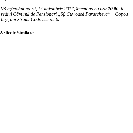
Vă aşteptăm
marți, 14 noiembrie 2017, începând cu
ora 10.00
, la
sediul
Căminul de Pensionari „Sf. Cuvioasă Parascheva” – Copou
Iași
, din
Strada Codrescu nr. 6
.
Articole Similare