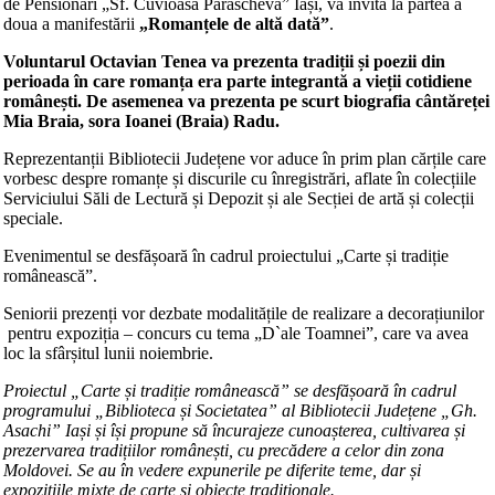
de Pensionari „Sf. Cuvioasă Parascheva” Iași, vă invită la partea a
doua a manifestării
„Romanțele de altă dată”
.
Voluntarul Octavian Tenea va prezenta tradiții și poezii din
perioada în care romanța era parte integrantă a vieții cotidiene
românești. De asemenea va prezenta pe scurt biografia cântăreței
Mia Braia, sora Ioanei (Braia) Radu.
Reprezentanții Bibliotecii Județene vor aduce în prim plan cărțile care
vorbesc despre romanțe și discurile cu înregistrări, aflate în colecțiile
Serviciului Săli de Lectură și Depozit și ale Secției de artă și colecții
speciale.
Evenimentul se desfășoară în cadrul proiectului „Carte și tradiție
românească”.
Seniorii prezenți vor dezbate modalitățile de realizare a decorațiunilor
pentru expoziția – concurs cu tema „D`ale Toamnei”, care va avea
loc la sfârșitul lunii noiembrie.
Proiectul „Carte și tradiție românească”
se desfășoară în cadrul
programului „Biblioteca și Societatea” al Bibliotecii Județene „Gh.
Asachi” Iași și
își propune să
încurajeze cunoașterea, cultivarea și
prezervarea tradițiilor românești, cu precădere a celor din zona
Moldovei. Se au
în vedere expunerile pe diferite teme, dar și
expozițiile mixte de carte și obiecte tradiționale.