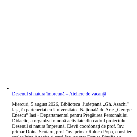
Desenul și natura împreună – Ateliere de vacanță
M
iercuri, 5 august 2026, Biblioteca Județeană „Gh. Asachi”
Iași, în parteneriat cu Universitatea Națională de Arte „George
Enescu” Iași - Departamentul pentru Pregătirea Personalului
Didactic, a organizat o nouă activitate din cadrul proiectului
Desenul și natura împreună. Elevii coordonați de prof. înv.
primar Doina Scutaru, prof. înv. primar Raluca Popa, consilier