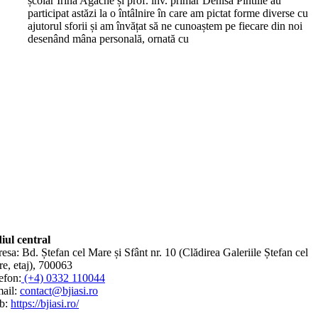
școlar Irina Agache și prof. înv. primar Denisa Pintilie au
participat astăzi la o întâlnire în care am pictat forme diverse cu
ajutorul sforii și am învățat să ne cunoaștem pe fiecare din noi
desenând mâna personală, ornată cu
iul central
esa: Bd. Ștefan cel Mare și Sfânt nr. 10 (Clădirea Galeriile Ștefan cel
e, etaj), 700063
efon:
(+4) 0332 110044
ail:
contact@bjiasi.ro
b:
https://bjiasi.ro/