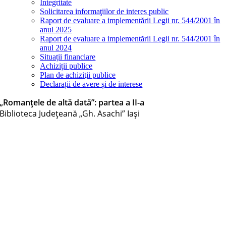
Integritate
Solicitarea informaţiilor de interes public
Raport de evaluare a implementării Legii nr. 544/2001 în
anul 2025
Raport de evaluare a implementării Legii nr. 544/2001 în
anul 2024
Situații financiare
Achiziții publice
Plan de achiziţii publice
Declarații de avere și de interese
„Romanțele de altă dată”: partea a II-a
Biblioteca Judeţeană „Gh. Asachi” Iaşi