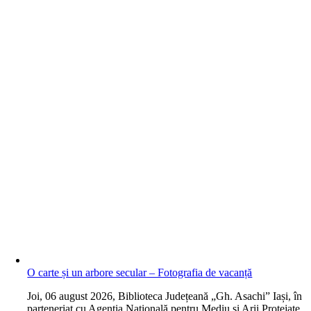
O carte și un arbore secular – Fotografia de vacanță
J
oi, 06 august 2026, Biblioteca Județeană „Gh. Asachi” Iași, în
parteneriat cu Agenția Națională pentru Mediu și Arii Protejate