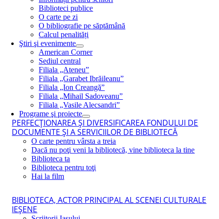
Biblioteci publice
O carte pe zi
O bibliografie pe săptămână
Calcul penalități
Ştiri şi evenimente
American Corner
Sediul central
Filiala „Ateneu”
Filiala „Garabet Ibrăileanu”
Filiala „Ion Creangă”
Filiala „Mihail Sadoveanu”
Filiala „Vasile Alecsandri”
Programe şi proiecte
PERFECŢIONAREA ŞI DIVERSIFICAREA FONDULUI DE
DOCUMENTE ŞI A SERVICIILOR DE BIBLIOTECĂ
O carte pentru vârsta a treia
Dacă nu poţi veni la bibliotecă, vine biblioteca la tine
Biblioteca ta
Biblioteca pentru toţi
Hai la film
BIBLIOTECA, ACTOR PRINCIPAL AL SCENEI CULTURALE
IEŞENE
Scriitorii Iaşului