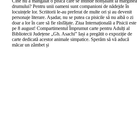
C
ine nu a mângâiat o pisică care se întinde nonșalant la margine
drumului? Pentru unii oameni sunt companioni de nădejde în
locuințele lor. Scriitorii le-au preferat de multe ori și au devenit
personaje literare. Așadar, nu se putea ca pisicile să nu aibă o zi
doar a lor în care să fie răsfățate. Ziua Internațională a Pisicii este
pe 8 august! Compartimentul Împrumut carte pentru Adulți al
Bibliotecii Județene „Gh. Asachi” Iași a pregătit o expoziție de
carte dedicată acestor animale simpatice. Sperăm să vă aducă
măcar un zâmbet și