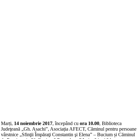
Marți,
14 noiembrie 2017
, începând cu
ora 10.00
, Biblioteca
Judeţeană „Gh. Asachi”, Asociația AFECT, Căminul pentru persoane
vârstnice „Sfinţii Împăraţi Constantin şi Elena” – Bucium și Căminul