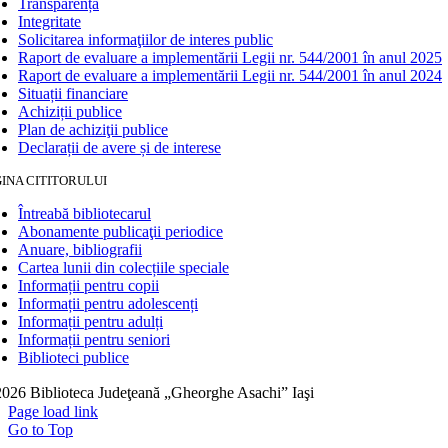
Transparență
Integritate
Solicitarea informaţiilor de interes public
Raport de evaluare a implementării Legii nr. 544/2001 în anul 2025
Raport de evaluare a implementării Legii nr. 544/2001 în anul 2024
Situații financiare
Achiziții publice
Plan de achiziţii publice
Declarații de avere și de interese
INA CITITORULUI
Întreabă bibliotecarul
Abonamente publicaţii periodice
Anuare, bibliografii
Cartea lunii din colecțiile speciale
Informații pentru copii
Informații pentru adolescenți
Informații pentru adulți
Informații pentru seniori
Biblioteci publice
026 Biblioteca Judeţeană „Gheorghe Asachi” Iaşi
Page load link
Go to Top