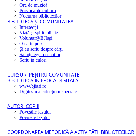
Ora de muzică
Provocările culturii
Nocturna bibliotecilor
BIBLIOTECA ŞI COMUNITATEA
Intersecţii
Viaţă şi spiritualitate
Voluntar@BJIaşi
O carte pe zi
Şi eu scriu despre cărţi
Să înţelegem ce citim
Scriu în culori
CURSURI PENTRU COMUNITATE
BIBLIOTECA ÎN EPOCA DIGITALĂ
www.bjiasi.ro
Digitizarea colecţiilor speciale
AUTORI COPIII
Poveştile Iaşului
Poemele Iaşului
COORDONAREA METODICĂ A ACTIVITĂŢII BIBLIOTECILOR