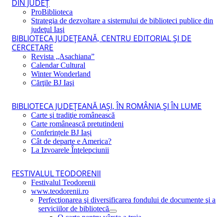
DIN JUDEŢ
ProBiblioteca
Strategia de dezvoltare a sistemului de biblioteci publice din
judeţul Iaşi
BIBLIOTECA JUDEŢEANĂ, CENTRU EDITORIAL ŞI DE
CERCETARE
Revista „Asachiana”
Calendar Cultural
Winter Wonderland
Cărţile BJ Iaşi
BIBLIOTECA JUDEŢEANĂ IAŞI, ÎN ROMÂNIA ŞI ÎN LUME
Carte şi tradiţie românească
Carte românească pretutindeni
Conferințele BJ Iași
Cât de departe e America?
La Izvoarele Înţelepciunii
FESTIVALUL TEODORENII
Festivalul Teodorenii
www.teodorenii.ro
Perfecţionarea şi diversificarea fondului de documente şi a
serviciilor de bibliotecă