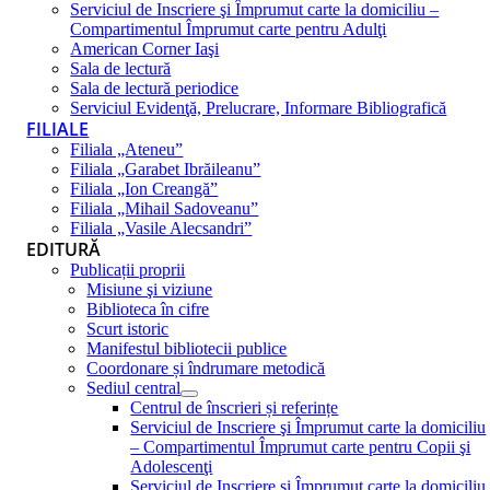
Serviciul de Inscriere şi Împrumut carte la domiciliu –
Compartimentul Împrumut carte pentru Adulţi
American Corner Iaşi
Sala de lectură
Sala de lectură periodice
Serviciul Evidenţă, Prelucrare, Informare Bibliografică
FILIALE
Filiala „Ateneu”
Filiala „Garabet Ibrăileanu”
Filiala „Ion Creangă”
Filiala „Mihail Sadoveanu”
Filiala „Vasile Alecsandri”
EDITURĂ
Publicații proprii
Misiune şi viziune
Biblioteca în cifre
Scurt istoric
Manifestul bibliotecii publice
Coordonare și îndrumare metodică
Sediul central
Centrul de înscrieri și referințe
Serviciul de Inscriere şi Împrumut carte la domiciliu
– Compartimentul Împrumut carte pentru Copii şi
Adolescenţi
Serviciul de Inscriere şi Împrumut carte la domiciliu