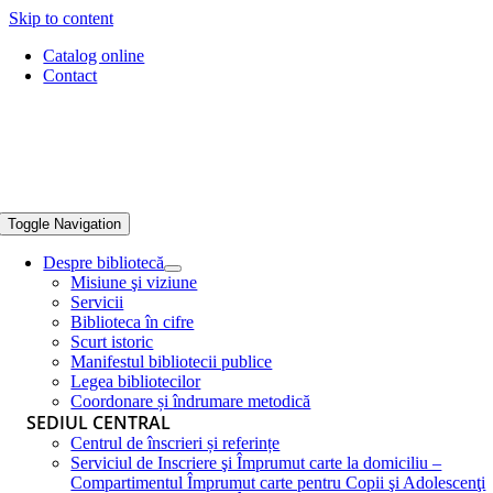
Skip to content
Catalog online
Contact
Toggle Navigation
Despre bibliotecă
Misiune şi viziune
Servicii
Biblioteca în cifre
Scurt istoric
Manifestul bibliotecii publice
Legea bibliotecilor
Coordonare și îndrumare metodică
SEDIUL CENTRAL
Centrul de înscrieri și referințe
Serviciul de Inscriere şi Împrumut carte la domiciliu –
Compartimentul Împrumut carte pentru Copii şi Adolescenţi