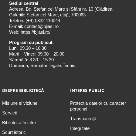
Sediul central
Adresa: Bd. Ștefan cel Mare și Sfânt nr. 10 (Clădirea
Galeriile Ștefan cel Mare, etaj), 700063
Telefon:
(+4) 0332 110044
E-mail:
contact@bjiasi.ro
Web:
https://bjiasi.ro/
Program cu publicul:
Luni: 09.30 – 16.30
Marți – Vineri: 09.00 – 20.00
Sâmbătă: 8.30 – 15.30
Duminică, Sărbători legale: Închis
DESPRE BIBLIOTECĂ
INTERES PUBLIC
Misiune şi viziune
Protecția datelor cu caracter
personal
Servicii
Transparență
Biblioteca în cifre
Integritate
Scurt istoric