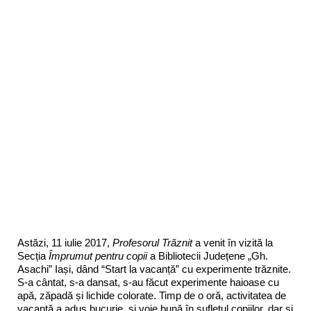
Astăzi, 11 iulie 2017,
Profesorul Trăznit
a venit în vizită la
Secția
Împrumut pentru copii
a Bibliotecii Județene „Gh.
Asachi” Iași, dând “Start la vacanță” cu experimente trăznite.
S-a cântat, s-a dansat, s-au făcut experimente haioase cu
apă, zăpadă și lichide colorate. Timp de o oră, activitatea de
vacanță a adus bucurie și voie bună în sufletul copiilor, dar și