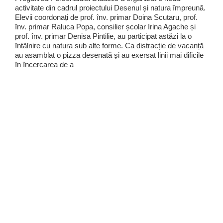
activitate din cadrul proiectului Desenul și natura împreună.
Elevii coordonați de prof. înv. primar Doina Scutaru, prof.
înv. primar Raluca Popa, consilier școlar Irina Agache și
prof. înv. primar Denisa Pintilie, au participat astăzi la o
întâlnire cu natura sub alte forme. Ca distracție de vacanță
au asamblat o pizza desenată și au exersat linii mai dificile
în încercarea de a