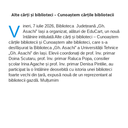
Alte cărți și biblioteci – Cunoaștem cărțile bibliotecii
V
ineri, 7 iulie 2026, Biblioteca Județeană „Gh.
Asachi” Iași a organizat, alături de EduCart, un nouă
întâlnire intitulată Alte cărți și biblioteci – Cunoaștem
cărțile bibliotecii și Cunoaștem alte biblioteci, care s-a
desfășurat la Biblioteca „Gh. Asachi” a Universității Tehnice
„Gh. Asachi” din Iași. Elevii coordonați de prof. înv. primar
Doina Scutaru, prof. înv. primar Raluca Popa, consilier
școlar Irina Agache și prof. înv. primar Denisa Pintilie, au
participat la o întâlnire deosebită cu istoria unei biblioteci
foarte vechi din țară, expusă nouă de un reprezentant al
bibliotecii gazdă. Mulțumim