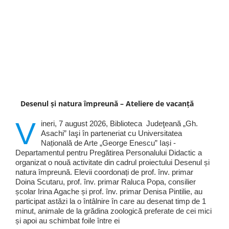
Desenul și natura împreună – Ateliere de vacanță
V
ineri, 7 august 2026, Biblioteca Judeţeană „Gh.
Asachi” Iaşi în parteneriat cu Universitatea
Națională de Arte „George Enescu” Iași -
Departamentul pentru Pregătirea Personalului Didactic a
organizat o nouă activitate din cadrul proiectului Desenul și
natura împreună. Elevii coordonați de prof. înv. primar
Doina Scutaru, prof. înv. primar Raluca Popa, consilier
școlar Irina Agache și prof. înv. primar Denisa Pintilie, au
participat astăzi la o întâlnire în care au desenat timp de 1
minut, animale de la grădina zoologică preferate de cei mici
și apoi au schimbat foile între ei