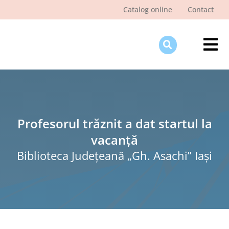
Skip
Catalog online
Contact
to
content
Tog
Nav
Des
Pagi
Şti
Profesorul trăznit a dat startul la
vacanță
Pro
Biblioteca Judeţeană „Gh. Asachi” Iaşi
Int