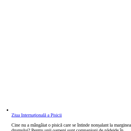
Ziua Internațională a Pisicii
C
ine nu a mângâiat o pisică care se întinde nonșalant la margine
drumului? Pentru unii oameni sunt companioni de nădejde în