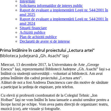
Integritate
Solicitarea informaţiilor de interes public
Raport de evaluare a implementării Legii nr. 544/2001 în
anul 2025
Raport de evaluare a implementării Legii nr. 544/2001 în
anul 2024
Situații financiare
Achiziții publice
Plan de achiziţii publice
Declarații de avere și de interese
Prima întâlnire în cadrul proiectului „Lectura artei”
Biblioteca Judeţeană „Gh. Asachi” Iaşi
Miercuri, 13 decembrie 2017, la Universitatea de Arte „George
Enescu” Iași, reprezentantul Bibliotecii Județene „Gh. Asachi” Iași s-a
întâlnit cu studenții universității – voluntari ai bibliotecii. Am avut
prima întâlnire din cadrul proiectului „Lectura artei”.
Alături de noi a fost Andreea Dancinescu care din motive de sănătate
a participat la ședința de etapizare, prin telefon.
Cu elevii și profesorii coordonatori de la Colegiul Tehnic „Ion
Holban” Iași ne v
om întâlni în luna ianuarie a anului următor pentru a
începe lucrul pe echipe. Vom avea patru direcții de organizare: teatru,
muzică (cor), arte vizuale și fotografie.