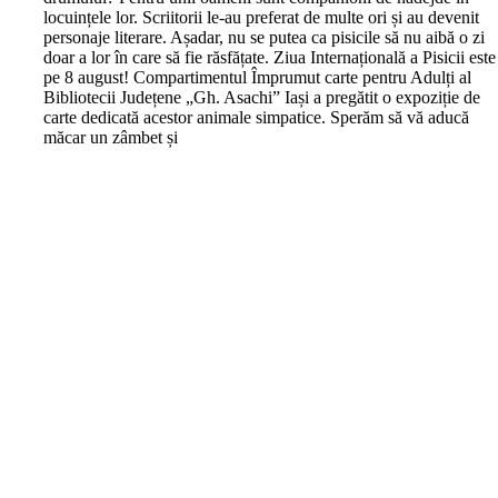
locuințele lor. Scriitorii le-au preferat de multe ori și au devenit
personaje literare. Așadar, nu se putea ca pisicile să nu aibă o zi
doar a lor în care să fie răsfățate. Ziua Internațională a Pisicii este
pe 8 august! Compartimentul Împrumut carte pentru Adulți al
Bibliotecii Județene „Gh. Asachi” Iași a pregătit o expoziție de
carte dedicată acestor animale simpatice. Sperăm să vă aducă
măcar un zâmbet și