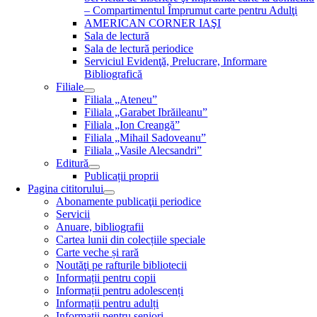
– Compartimentul Împrumut carte pentru Adulţi
AMERICAN CORNER IAŞI
Sala de lectură
Sala de lectură periodice
Serviciul Evidenţă, Prelucrare, Informare
Bibliografică
Filiale
Filiala „Ateneu”
Filiala „Garabet Ibrăileanu”
Filiala „Ion Creangă”
Filiala „Mihail Sadoveanu”
Filiala „Vasile Alecsandri”
Editură
Publicații proprii
Pagina cititorului
Abonamente publicaţii periodice
Servicii
Anuare, bibliografii
Cartea lunii din colecțiile speciale
Carte veche și rară
Noutăţi pe rafturile bibliotecii
Informații pentru copii
Informații pentru adolescenți
Informații pentru adulți
Informații pentru seniori