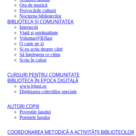
Ora de muzică
Provocările culturii
Nocturna bibliotecilor
BIBLIOTECA ŞI COMUNITATEA
Intersecţii
Viaţă şi spiritualitate
Voluntar@BJIaşi
O carte pe zi
Şi eu scriu despre cărţi
Să înţelegem ce citim
Scriu în culori
CURSURI PENTRU COMUNITATE
BIBLIOTECA ÎN EPOCA DIGITALĂ
www.bjiasi.ro
Digitizarea colecţiilor speciale
AUTORI COPIII
Poveştile Iaşului
Poemele Iaşului
COORDONAREA METODICĂ A ACTIVITĂŢII BIBLIOTECILOR