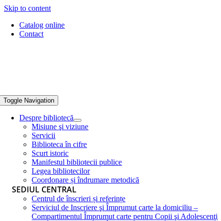
Skip to content
Catalog online
Contact
Toggle Navigation
Despre bibliotecă
Misiune şi viziune
Servicii
Biblioteca în cifre
Scurt istoric
Manifestul bibliotecii publice
Legea bibliotecilor
Coordonare și îndrumare metodică
SEDIUL CENTRAL
Centrul de înscrieri și referințe
Serviciul de Inscriere şi Împrumut carte la domiciliu –
Compartimentul Împrumut carte pentru Copii şi Adolescenţi