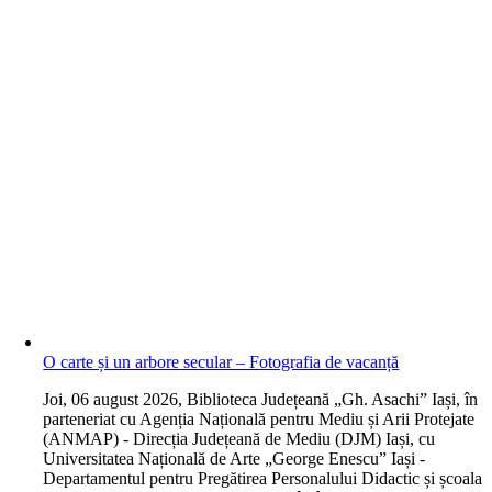
O carte și un arbore secular – Fotografia de vacanță
J
oi, 06 august 2026, Biblioteca Județeană „Gh. Asachi” Iași, în
parteneriat cu Agenția Națională pentru Mediu și Arii Protejate
(ANMAP) - Direcția Județeană de Mediu (DJM) Iași, cu
Universitatea Națională de Arte „George Enescu” Iași -
Departamentul pentru Pregătirea Personalului Didactic și școala