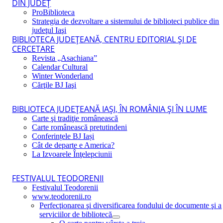
DIN JUDEŢ
ProBiblioteca
Strategia de dezvoltare a sistemului de biblioteci publice din
judeţul Iaşi
BIBLIOTECA JUDEŢEANĂ, CENTRU EDITORIAL ŞI DE
CERCETARE
Revista „Asachiana”
Calendar Cultural
Winter Wonderland
Cărţile BJ Iaşi
BIBLIOTECA JUDEŢEANĂ IAŞI, ÎN ROMÂNIA ŞI ÎN LUME
Carte şi tradiţie românească
Carte românească pretutindeni
Conferințele BJ Iași
Cât de departe e America?
La Izvoarele Înţelepciunii
FESTIVALUL TEODORENII
Festivalul Teodorenii
www.teodorenii.ro
Perfecţionarea şi diversificarea fondului de documente şi a
serviciilor de bibliotecă