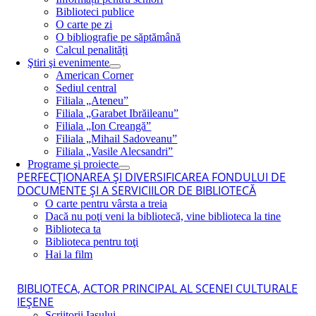
Biblioteci publice
O carte pe zi
O bibliografie pe săptămână
Calcul penalități
Ştiri şi evenimente
American Corner
Sediul central
Filiala „Ateneu”
Filiala „Garabet Ibrăileanu”
Filiala „Ion Creangă”
Filiala „Mihail Sadoveanu”
Filiala „Vasile Alecsandri”
Programe şi proiecte
PERFECŢIONAREA ŞI DIVERSIFICAREA FONDULUI DE
DOCUMENTE ŞI A SERVICIILOR DE BIBLIOTECĂ
O carte pentru vârsta a treia
Dacă nu poţi veni la bibliotecă, vine biblioteca la tine
Biblioteca ta
Biblioteca pentru toţi
Hai la film
BIBLIOTECA, ACTOR PRINCIPAL AL SCENEI CULTURALE
IEŞENE
Scriitorii Iaşului