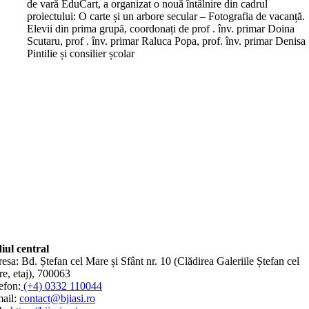
de vară EduCart, a organizat o nouă întâlnire din cadrul
proiectului: O carte și un arbore secular – Fotografia de vacanță.
Elevii din prima grupă, coordonați de prof . înv. primar Doina
Scutaru, prof . înv. primar Raluca Popa, prof. înv. primar Denisa
Pintilie și consilier școlar
iul central
esa: Bd. Ștefan cel Mare și Sfânt nr. 10 (Clădirea Galeriile Ștefan cel
e, etaj), 700063
efon:
(+4) 0332 110044
ail:
contact@bjiasi.ro