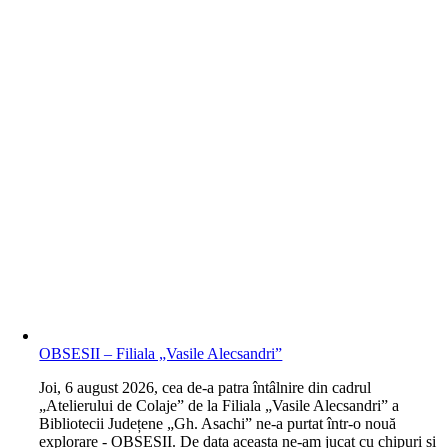
OBSESII – Filiala „Vasile Alecsandri”
J
oi, 6 august 2026, cea de-a patra întâlnire din cadrul
„Atelierului de Colaje” de la Filiala „Vasile Alecsandri” a
Bibliotecii Județene „Gh. Asachi” ne-a purtat într-o nouă
explorare - OBSESII. De data aceasta ne-am jucat cu chipuri și