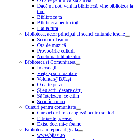
O carte pentru vârsta a treia
Dacă nu poţi veni la bibliotecă, vine biblioteca la
tine
Biblioteca ta
Biblioteca pentru toţi
Hai la film
Biblioteca, actor principal al scenei culturale ieşene
Scriitorii Iaşului
Ora de muzică
Provocările culturii
Nocturna bibliotecilor
Biblioteca și Comunitatea
Intersecţii
Viaţă şi spiritualitate
Voluntar@BJIaşi
O carte pe zi
Şi eu scriu despre cărţi
Să înţelegem ce citim
Scriu în culori
Cursuri pentru comunitate
Cursuri de limba engleză pentru seniori
E-tiquette, please!
Exist, deci mi-e foame!
Biblioteca în epoca digitală
www.bjiasi.ro