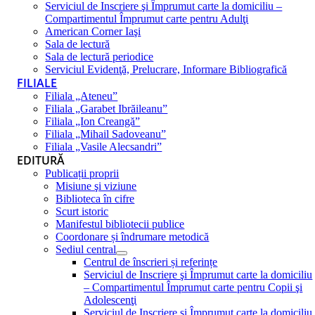
Serviciul de Inscriere şi Împrumut carte la domiciliu –
Compartimentul Împrumut carte pentru Adulţi
American Corner Iaşi
Sala de lectură
Sala de lectură periodice
Serviciul Evidenţă, Prelucrare, Informare Bibliografică
FILIALE
Filiala „Ateneu”
Filiala „Garabet Ibrăileanu”
Filiala „Ion Creangă”
Filiala „Mihail Sadoveanu”
Filiala „Vasile Alecsandri”
EDITURĂ
Publicații proprii
Misiune şi viziune
Biblioteca în cifre
Scurt istoric
Manifestul bibliotecii publice
Coordonare și îndrumare metodică
Sediul central
Centrul de înscrieri și referințe
Serviciul de Inscriere şi Împrumut carte la domiciliu
– Compartimentul Împrumut carte pentru Copii şi
Adolescenţi
Serviciul de Inscriere şi Împrumut carte la domiciliu