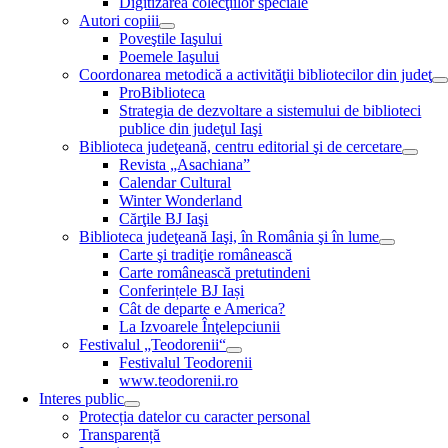
Digitizarea colecţiilor speciale
Autori copiii
Poveştile Iaşului
Poemele Iaşului
Coordonarea metodică a activităţii bibliotecilor din judeţ
ProBiblioteca
Strategia de dezvoltare a sistemului de biblioteci
publice din judeţul Iaşi
Biblioteca judeţeană, centru editorial şi de cercetare
Revista „Asachiana”
Calendar Cultural
Winter Wonderland
Cărţile BJ Iaşi
Biblioteca judeţeană Iaşi, în România şi în lume
Carte şi tradiţie românească
Carte românească pretutindeni
Conferințele BJ Iași
Cât de departe e America?
La Izvoarele Înţelepciunii
Festivalul „Teodorenii“
Festivalul Teodorenii
www.teodorenii.ro
Interes public
Protecția datelor cu caracter personal
Transparență