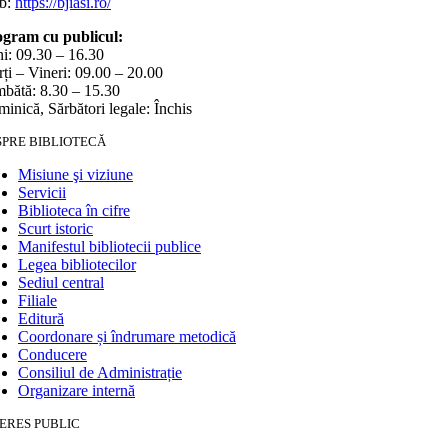
b:
https://bjiasi.ro/
gram cu publicul:
i: 09.30 – 16.30
ți – Vineri: 09.00 – 20.00
bătă: 8.30 – 15.30
inică, Sărbători legale: Închis
SPRE BIBLIOTECĂ
Misiune şi viziune
Servicii
Biblioteca în cifre
Scurt istoric
Manifestul bibliotecii publice
Legea bibliotecilor
Sediul central
Filiale
Editură
Coordonare și îndrumare metodică
Conducere
Consiliul de Administrație
Organizare internă
ERES PUBLIC