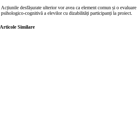
Acțiunile desfășurate ulterior vor avea ca element comun și o evaluare
psihologico-cognitivă a elevilor cu dizabilități participanți la proiect.
Articole Similare