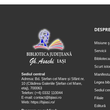
DESPRE
Misiune ş
Servicii
Biblioteca
Scurt isto
Sediul central
Manifestul
Adresa: Bd. Ștefan cel Mare și Sfânt nr.
Legea bibl
10 (Clădirea Galeriile Ștefan cel Mare,
etaj), 700063
Sediul cen
Telefon:
(+4) 0332 110044
E-mail:
contact@bjiasi.ro
Filiale
Web:
https://bjiasi.ro/
Editură