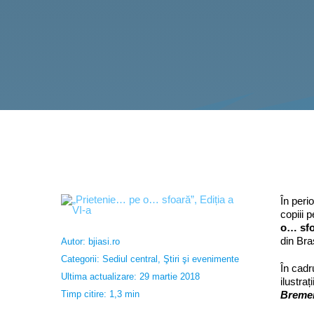
În per
copiii 
o… sf
din Bra
Autor:
bjiasi.ro
Categorii:
Sediul central
,
Ştiri şi evenimente
În cadr
Ultima actualizare: 29 martie 2018
ilustra
Timp citire: 1,3 min
Breme