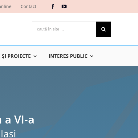
online
Contact
Cautare...
ŞI PROIECTE
INTERES PUBLIC
 a VI-a
Iaşi