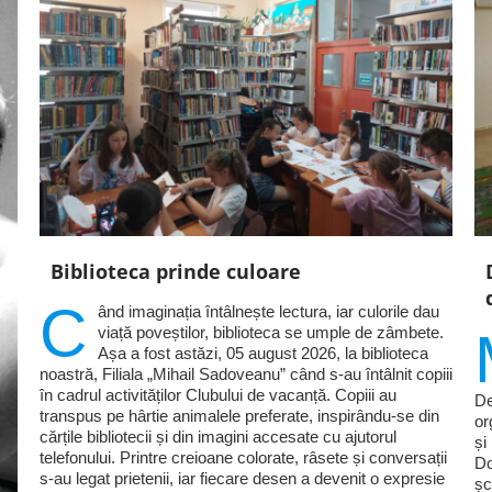
Biblioteca prinde culoare
C
ând imaginația întâlnește lectura, iar culorile dau
viață poveștilor, biblioteca se umple de zâmbete.
Așa a fost astăzi, 05 august 2026, la biblioteca
noastră, Filiala „Mihail Sadoveanu” când s-au întâlnit copiii
în cadrul activităților Clubului de vacanță. Copiii au
De
transpus pe hârtie animalele preferate, inspirându-se din
or
cărțile bibliotecii și din imagini accesate cu ajutorul
și
telefonului. Printre creioane colorate, râsete și conversații
Do
s-au legat prietenii, iar fiecare desen a devenit o expresie
șc