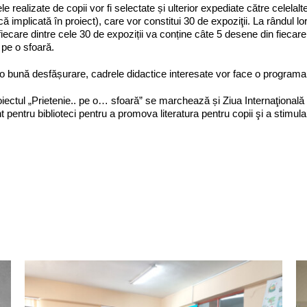
e realizate de copii vor fi selectate și ulterior expediate către celelalt
ecă implicată în proiect), care vor constitui 30 de expoziţii. La rândul l
 fiecare dintre cele 30 de expoziții va conține câte 5 desene din fiecar
, pe o sfoară.
o bună desfășurare, cadrele didactice interesate vor face o programar
oiectul „Prietenie.. pe o… sfoară” se marchează și Ziua Internaţională a
pentru biblioteci pentru a promova literatura pentru copii şi a stimula 