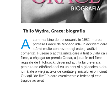
Thilo Wydra, Grace: biografia
A
cum mai bine de trei decenii, în 1982, murea
prinţesa Grace de Monaco într-un accident care
stârnit multe controverse şi este şi astăzi
comentat. Fusese o actriţă iubită care a trăit o viaţă ca 
filme, a câştigat un premiu Oscar, a jucat în trei filme
regizate de Hitchcock, devenind actriţa lui preferată
pentru a se căsători apoi cu un prinţ şi a-şi dedica a do
jumătate a vieţii actelor de caritate şi micului ei principat
O viaţă "de film" în care evenimentele fericite şi cele
tragice au avut