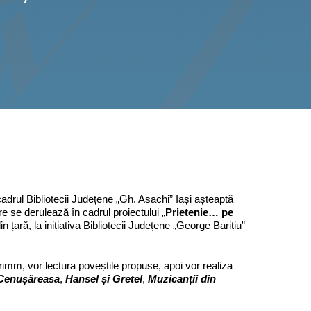
adrul Bibliotecii Județene „Gh. Asachi” Iași așteaptă
re se derulează în cadrul proiectului „
Prietenie… pe
 țară, la inițiativa Bibliotecii Județene „George Barițiu”
 Grimm, vor lectura poveștile propuse, apoi vor realiza
Cenușăreasa
,
Hansel și Gretel
,
Muzicanții din