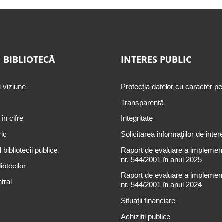
 BIBLIOTECĂ
INTERES PUBLIC
i viziune
Protecția datelor cu caracter p
Transparență
 în cifre
Integritate
ric
Solicitarea informaţiilor de inter
 bibliotecii publice
Raport de evaluare a implementă
nr. 544/2001 în anul 2025
iotecilor
Raport de evaluare a implementă
tral
nr. 544/2001 în anul 2024
Situații financiare
Achiziții publice