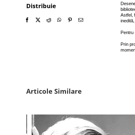
Desenel
Distribuie
bibliot
Astfel,
inedită
Pentru 
Prin pr
moment 
Articole Similare