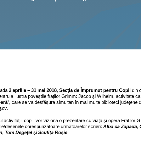
ioada
2 aprilie – 31 mai 2018
,
Secția de Împrumut pentru Copii
din c
pentru a ilustra poveștile fraților Grimm: Jacob și Wilhelm, activitate ca
oară
”, care se va desfășura simultan în mai multe biblioteci județene din
șov.
ul activității, copiii vor viziona o prezentare cu viața și opera Fraților
țiile/desenele corespunzătoare următoarelor scrieri:
Albă ca Zăpada
,
n
,
Tom Degețel
și
Scufița Roșie
.