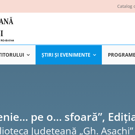
Catalog 
TITORULUI
ŞTIRI ŞI EVENIMENTE
PROGRAME 
enie… pe o… sfoară”, Ediția
lioteca Judeţeană „Gh. Asachi” 