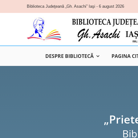
Skip
Biblioteca Judeţeană „Gh. Asachi” Iaşi - 6 august 2026
to
content
DESPRE BIBLIOTECĂ
PAGINA CI
„Priet
Bib