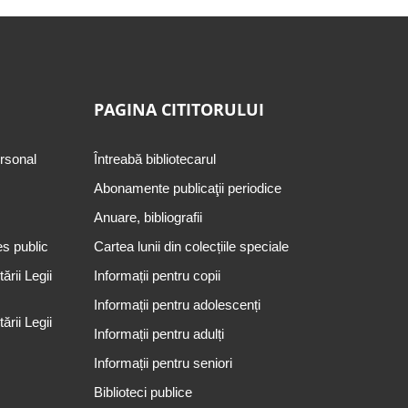
PAGINA CITITORULUI
ersonal
Întreabă bibliotecarul
Abonamente publicaţii periodice
Anuare, bibliografii
es public
Cartea lunii din colecțiile speciale
rii Legii
Informații pentru copii
Informații pentru adolescenți
rii Legii
Informații pentru adulți
Informații pentru seniori
Biblioteci publice