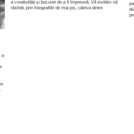
a creativității și bucuriei de a fi împreună. Vă invităm să
pa
răsfoiți, prin fotografiile de mai jos, câteva dintre
di
pe
 a
în
ua
.