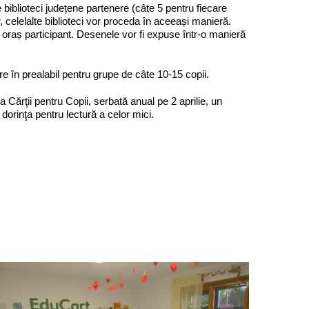
e biblioteci județene partenere (câte 5 pentru fiecare
or, celelalte biblioteci vor proceda în aceeași manieră.
e oraș participant. Desenele vor fi expuse într-o manieră
e în prealabil pentru grupe de câte 10-15 copii.
 Cărţii pentru Copii, serbată anual pe 2 aprilie, un
dorinţa pentru lectură a celor mici.