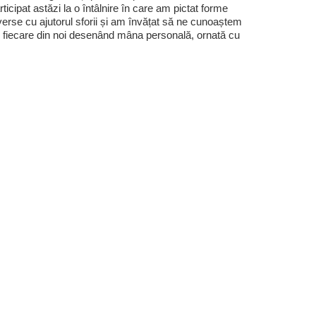
rticipat astăzi la o întâlnire în care am pictat forme
verse cu ajutorul sforii și am învățat să ne cunoaștem
 fiecare din noi desenând mâna personală, ornată cu