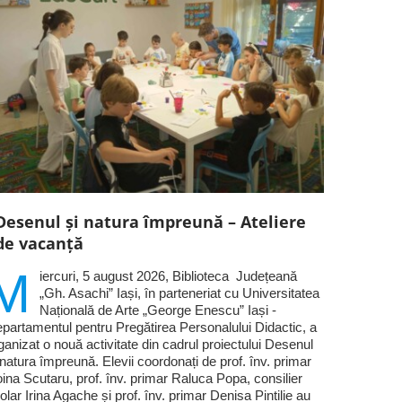
Desenul și natura împreună – Ateliere
de vacanță
M
iercuri, 5 august 2026, Biblioteca Județeană
„Gh. Asachi” Iași, în parteneriat cu Universitatea
Națională de Arte „George Enescu” Iași -
partamentul pentru Pregătirea Personalului Didactic, a
ganizat o nouă activitate din cadrul proiectului Desenul
 natura împreună. Elevii coordonați de prof. înv. primar
ina Scutaru, prof. înv. primar Raluca Popa, consilier
olar Irina Agache și prof. înv. primar Denisa Pintilie au