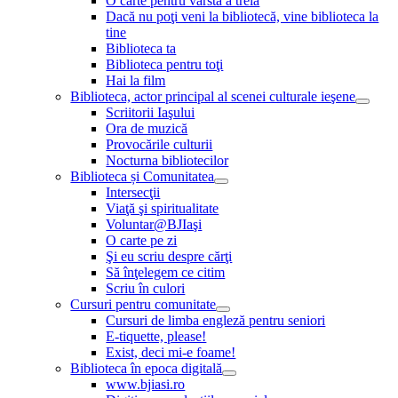
O carte pentru vârsta a treia
Dacă nu poţi veni la bibliotecă, vine biblioteca la
tine
Biblioteca ta
Biblioteca pentru toţi
Hai la film
Biblioteca, actor principal al scenei culturale ieşene
Scriitorii Iaşului
Ora de muzică
Provocările culturii
Nocturna bibliotecilor
Biblioteca și Comunitatea
Intersecţii
Viaţă şi spiritualitate
Voluntar@BJIaşi
O carte pe zi
Şi eu scriu despre cărţi
Să înţelegem ce citim
Scriu în culori
Cursuri pentru comunitate
Cursuri de limba engleză pentru seniori
E-tiquette, please!
Exist, deci mi-e foame!
Biblioteca în epoca digitală
www.bjiasi.ro