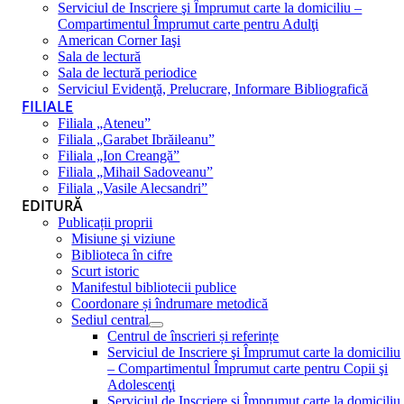
Serviciul de Inscriere şi Împrumut carte la domiciliu –
Compartimentul Împrumut carte pentru Adulţi
American Corner Iaşi
Sala de lectură
Sala de lectură periodice
Serviciul Evidenţă, Prelucrare, Informare Bibliografică
FILIALE
Filiala „Ateneu”
Filiala „Garabet Ibrăileanu”
Filiala „Ion Creangă”
Filiala „Mihail Sadoveanu”
Filiala „Vasile Alecsandri”
EDITURĂ
Publicații proprii
Misiune şi viziune
Biblioteca în cifre
Scurt istoric
Manifestul bibliotecii publice
Coordonare și îndrumare metodică
Sediul central
Centrul de înscrieri și referințe
Serviciul de Inscriere şi Împrumut carte la domiciliu
– Compartimentul Împrumut carte pentru Copii şi
Adolescenţi
Serviciul de Inscriere şi Împrumut carte la domiciliu