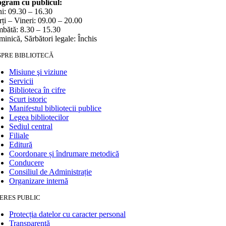
gram cu publicul:
i: 09.30 – 16.30
ți – Vineri: 09.00 – 20.00
bătă: 8.30 – 15.30
inică, Sărbători legale: Închis
SPRE BIBLIOTECĂ
Misiune şi viziune
Servicii
Biblioteca în cifre
Scurt istoric
Manifestul bibliotecii publice
Legea bibliotecilor
Sediul central
Filiale
Editură
Coordonare și îndrumare metodică
Conducere
Consiliul de Administrație
Organizare internă
ERES PUBLIC
Protecția datelor cu caracter personal
Transparență