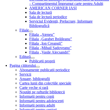
– Compartimentul Împrumut carte pentru Adulţi
AMERICAN CORNER IAŞI
Sala de lectură
Sala de lectură periodice
Serviciul Evidenţă, Prelucrare, Informare
Bibliografică
Filiale
Filiala „Ateneu”
Filiala „Garabet Ibrăileanu”
Filiala „Ion Creangă”
Filiala „Mihail Sadoveanu”
Filiala „Vasile Alecsandri”
Editură
Publicații proprii
Pagina cititorului
Abonamente publicaţii periodice
Servicii
Anuare, bibliografii
Cartea lunii din colecțiile speciale
Carte veche și rară
Noutăţi pe rafturile bibliotecii
Informații pentru copii
Informații pentru adolescenți
Informații pentru adulți
Informații pentru seniori