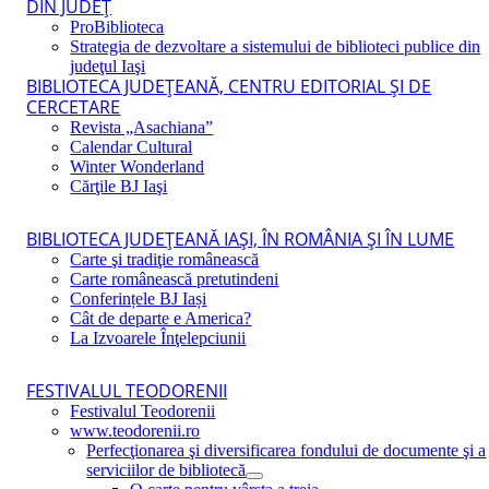
DIN JUDEŢ
ProBiblioteca
Strategia de dezvoltare a sistemului de biblioteci publice din
judeţul Iaşi
BIBLIOTECA JUDEŢEANĂ, CENTRU EDITORIAL ŞI DE
CERCETARE
Revista „Asachiana”
Calendar Cultural
Winter Wonderland
Cărţile BJ Iaşi
BIBLIOTECA JUDEŢEANĂ IAŞI, ÎN ROMÂNIA ŞI ÎN LUME
Carte şi tradiţie românească
Carte românească pretutindeni
Conferințele BJ Iași
Cât de departe e America?
La Izvoarele Înţelepciunii
FESTIVALUL TEODORENII
Festivalul Teodorenii
www.teodorenii.ro
Perfecţionarea şi diversificarea fondului de documente şi a
serviciilor de bibliotecă