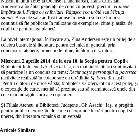
Născut în anul 1805 la Odense (Danemarca), Hans Christian
Andersen a încântat generații de copii cu povești precum:
Hainele
împăratului
,
Fetiţa cu chibrituri
,
Răţuşca cea urâtă
sau
Micuţa
sirenă
. Basmele sale au fost traduse în peste o sută de limbi și
continuă să fie publicate în milioane de exemplare, citite și astăzi de
copiii de pe întreaga planetă.
La nivel internațional, în fiecare an, Ziua Andersen este un prilej de a
celebra basmele și literatura pentru cei mici în general, prin
concursuri, ateliere, proiecții de filme, întâlniri cu scriitorii.
Miercuri, 2 aprilie 2014, de la ora 10
, la
Secția pentru Copii
a
Bibliotecii Județene
Gh. Asachi
Iași, cei mai tineri cititori sunt invitați
să participe la un concurs cu tema:
Recunoaște personajul și povestea
(activitate realizată în colaborare cu Grădinița
Sf. Sava
din Iași).
Pentru cititorii de orice vârstă, biblioteca va oferi, tot cu acest prilej, și
o expoziție de carte, menită să prezinte sau să reamintească unele din
cele mai îndrăgite cărți ale copilăriei.
Şi Filiala Ateneu a Bibliotecii Județene „Gh.Asachi” Iași a pregătit
pentru public o expoziție de carte ce cuprinde lucrări pentru copii și
tineret, din literatura română și universală.
Articole Similare