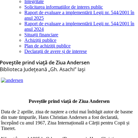
Integritate
Solicitarea informaţiilor de interes public
Raport de evaluare a implementării Legii nr. 544/2001 în
anul 2025
Raport de evaluare a implementării Legii nr. 544/2001 în
anul 2024
Situații financiare
Achiziții publice
Plan de achiziţii publice
Declarații de avere și de interese
Poveștile prind viață de Ziua Andersen
Biblioteca Judeţeană „Gh. Asachi” Iaşi
Poveștile prind viață de Ziua Andersen
Data de 2 aprilie, ziua de naștere a celui mai îndrăgit autor de basme
din toate timpurile, Hans Christian Andersen a fost declarată,
începând cu anul 1967, Ziua Internațională a Cărții pentru Copii și
Tineret.