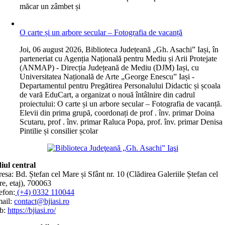
măcar un zâmbet și
O carte și un arbore secular – Fotografia de vacanță
J
oi, 06 august 2026, Biblioteca Județeană „Gh. Asachi” Iași, în
parteneriat cu Agenția Națională pentru Mediu și Arii Protejate
(ANMAP) - Direcția Județeană de Mediu (DJM) Iași, cu
Universitatea Națională de Arte „George Enescu” Iași -
Departamentul pentru Pregătirea Personalului Didactic și școala
de vară EduCart, a organizat o nouă întâlnire din cadrul
proiectului: O carte și un arbore secular – Fotografia de vacanță.
Elevii din prima grupă, coordonați de prof . înv. primar Doina
Scutaru, prof . înv. primar Raluca Popa, prof. înv. primar Denisa
Pintilie și consilier școlar
iul central
esa: Bd. Ștefan cel Mare și Sfânt nr. 10 (Clădirea Galeriile Ștefan cel
e, etaj), 700063
efon:
(+4) 0332 110044
ail:
contact@bjiasi.ro
b:
https://bjiasi.ro/