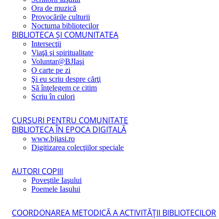
Ora de muzică
Provocările culturii
Nocturna bibliotecilor
BIBLIOTECA ŞI COMUNITATEA
Intersecţii
Viaţă şi spiritualitate
Voluntar@BJIaşi
O carte pe zi
Şi eu scriu despre cărţi
Să înţelegem ce citim
Scriu în culori
CURSURI PENTRU COMUNITATE
BIBLIOTECA ÎN EPOCA DIGITALĂ
www.bjiasi.ro
Digitizarea colecţiilor speciale
AUTORI COPIII
Poveştile Iaşului
Poemele Iaşului
COORDONAREA METODICĂ A ACTIVITĂŢII BIBLIOTECILOR