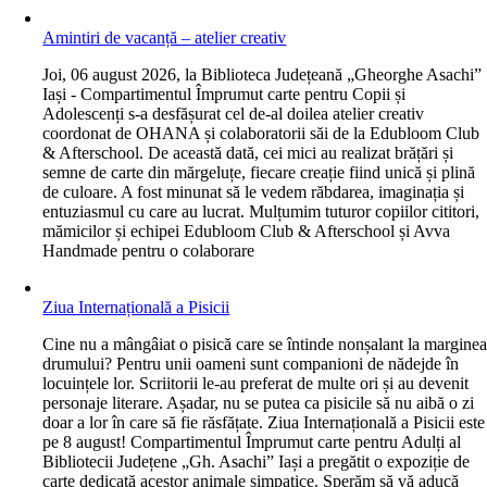
Amintiri de vacanță – atelier creativ
J
oi, 06 august 2026, la Biblioteca Județeană „Gheorghe Asachi”
Iași - Compartimentul Împrumut carte pentru Copii și
Adolescenți s-a desfășurat cel de-al doilea atelier creativ
coordonat de OHANA și colaboratorii săi de la Edubloom Club
& Afterschool. De această dată, cei mici au realizat brățări și
semne de carte din mărgeluțe, fiecare creație fiind unică și plină
de culoare. A fost minunat să le vedem răbdarea, imaginația și
entuziasmul cu care au lucrat. Mulțumim tuturor copiilor cititori,
mămicilor și echipei Edubloom Club & Afterschool și Avva
Handmade pentru o colaborare
Ziua Internațională a Pisicii
C
ine nu a mângâiat o pisică care se întinde nonșalant la margine
drumului? Pentru unii oameni sunt companioni de nădejde în
locuințele lor. Scriitorii le-au preferat de multe ori și au devenit
personaje literare. Așadar, nu se putea ca pisicile să nu aibă o zi
doar a lor în care să fie răsfățate. Ziua Internațională a Pisicii este
pe 8 august! Compartimentul Împrumut carte pentru Adulți al
Bibliotecii Județene „Gh. Asachi” Iași a pregătit o expoziție de
carte dedicată acestor animale simpatice. Sperăm să vă aducă