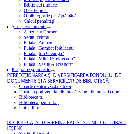
Biblioteci publice
O carte pe zi
O bibliografie pe săptămână
Calcul penalități
Ştiri şi evenimente
American Corner
Sediul central
Filiala „Ateneu”
Filiala „Garabet Ibrăileanu”
Filiala „Ion Creangă”
Filiala „Mihail Sadoveanu”
Filiala „Vasile Alecsandri”
Programe şi proiecte
PERFECŢIONAREA ŞI DIVERSIFICAREA FONDULUI DE
DOCUMENTE ŞI A SERVICIILOR DE BIBLIOTECĂ
O carte pentru vârsta a treia
Dacă nu poţi veni la bibliotecă, vine biblioteca la tine
Biblioteca ta
Biblioteca pentru toţi
Hai la film
BIBLIOTECA, ACTOR PRINCIPAL AL SCENEI CULTURALE
IEŞENE
Scriitorii Iaşului