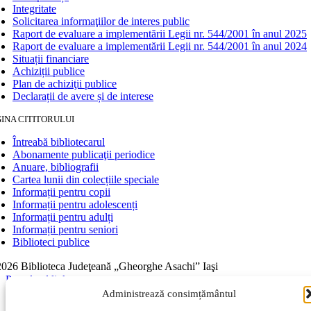
Integritate
Solicitarea informaţiilor de interes public
Raport de evaluare a implementării Legii nr. 544/2001 în anul 2025
Raport de evaluare a implementării Legii nr. 544/2001 în anul 2024
Situații financiare
Achiziții publice
Plan de achiziţii publice
Declarații de avere și de interese
INA CITITORULUI
Întreabă bibliotecarul
Abonamente publicaţii periodice
Anuare, bibliografii
Cartea lunii din colecțiile speciale
Informații pentru copii
Informații pentru adolescenți
Informații pentru adulți
Informații pentru seniori
Biblioteci publice
026 Biblioteca Judeţeană „Gheorghe Asachi” Iaşi
Page load link
Go to Top
Administrează consimțământul