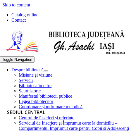
Skip to content
Catalog online
Contact
Toggle Navigation
Despre bibliotecă
Misiune şi viziune
Servicii
Biblioteca în cifre
Scurt istoric
Manifestul bibliotecii publice
Legea bibliotecilor
Coordonare și îndrumare metodică
SEDIUL CENTRAL
Centrul de înscrieri și referințe
Serviciul de Inscriere şi Împrumut carte la domiciliu –
Compartimentul Împrumut carte pentru Copii şi Adolescenţi