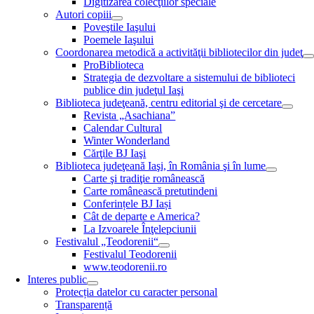
Digitizarea colecţiilor speciale
Autori copiii
Poveştile Iaşului
Poemele Iaşului
Coordonarea metodică a activităţii bibliotecilor din judeţ
ProBiblioteca
Strategia de dezvoltare a sistemului de biblioteci
publice din judeţul Iaşi
Biblioteca judeţeană, centru editorial şi de cercetare
Revista „Asachiana”
Calendar Cultural
Winter Wonderland
Cărţile BJ Iaşi
Biblioteca judeţeană Iaşi, în România şi în lume
Carte şi tradiţie românească
Carte românească pretutindeni
Conferințele BJ Iași
Cât de departe e America?
La Izvoarele Înţelepciunii
Festivalul „Teodorenii“
Festivalul Teodorenii
www.teodorenii.ro
Interes public
Protecția datelor cu caracter personal
Transparență