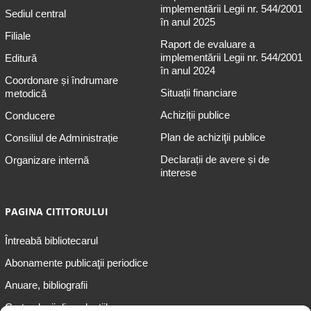
implementării Legii nr. 544/2001
Sediul central
în anul 2025
Filiale
Raport de evaluare a
implementării Legii nr. 544/2001
Editură
în anul 2024
Coordonare și îndrumare
Situații financiare
metodică
Achiziții publice
Conducere
Plan de achiziţii publice
Consiliul de Administrație
Declarații de avere și de
Organizare internă
interese
PAGINA CITITORULUI
Întreabă bibliotecarul
Abonamente publicaţii periodice
Anuare, bibliografii
Cartea lunii din colecțiile