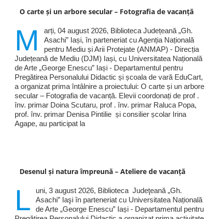
O carte și un arbore secular – Fotografia de vacanță
M
arți, 04 august 2026, Biblioteca Județeană „Gh.
Asachi” Iași, în parteneriat cu Agenția Națională
pentru Mediu și Arii Protejate (ANMAP) - Direcția
Județeană de Mediu (DJM) Iași, cu Universitatea Națională
de Arte „George Enescu” Iași - Departamentul pentru
Pregătirea Personalului Didactic și școala de vară EduCart,
a organizat prima întâlnire a proiectului: O carte și un arbore
secular – Fotografia de vacanță. Elevii coordonați de prof .
înv. primar Doina Scutaru, prof . înv. primar Raluca Popa,
prof. înv. primar Denisa Pintilie și consilier școlar Irina
Agape, au participat la
Desenul și natura împreună – Ateliere de vacanță
L
uni, 3 august 2026, Biblioteca Judeţeană „Gh.
Asachi” Iaşi în parteneriat cu Universitatea Națională
de Arte „George Enescu” Iași - Departamentul pentru
Pregătirea Personalului Didactic a organizat prima activitate