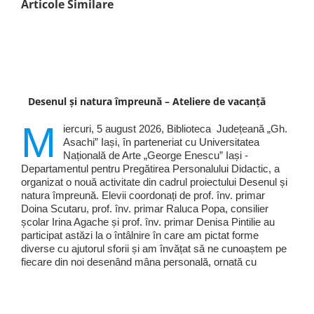
Articole Similare
Desenul și natura împreună – Ateliere de vacanță
M
iercuri, 5 august 2026, Biblioteca Județeană „Gh.
Asachi” Iași, în parteneriat cu Universitatea
Națională de Arte „George Enescu” Iași -
Departamentul pentru Pregătirea Personalului Didactic, a
organizat o nouă activitate din cadrul proiectului Desenul și
natura împreună. Elevii coordonați de prof. înv. primar
Doina Scutaru, prof. înv. primar Raluca Popa, consilier
școlar Irina Agache și prof. înv. primar Denisa Pintilie au
participat astăzi la o întâlnire în care am pictat forme
diverse cu ajutorul sforii și am învățat să ne cunoaștem pe
fiecare din noi desenând mâna personală, ornată cu