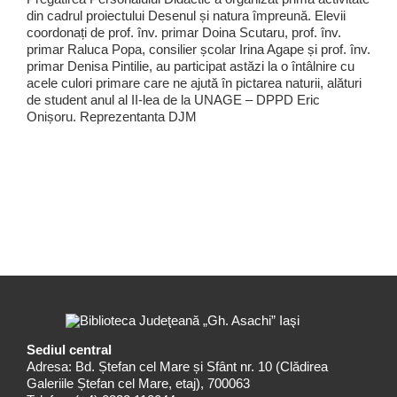
din cadrul proiectului Desenul și natura împreună. Elevii
coordonați de prof. înv. primar Doina Scutaru, prof. înv.
primar Raluca Popa, consilier școlar Irina Agape și prof. înv.
primar Denisa Pintilie, au participat astăzi la o întâlnire cu
acele culori primare care ne ajută în pictarea naturii, alături
de student anul al II-lea de la UNAGE – DPPD Eric
Onișoru. Reprezentanta DJM
Sediul central
Adresa: Bd. Ștefan cel Mare și Sfânt nr. 10 (Clădirea
Galeriile Ștefan cel Mare, etaj), 700063