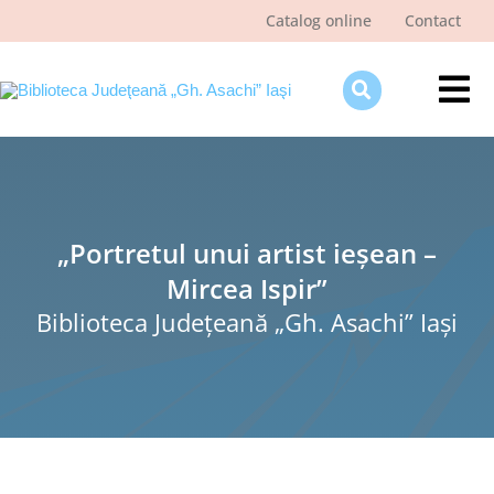
Skip
Catalog online
Contact
to
content
Tog
Nav
Despre bibliotecă
Pagina cititorului
„Portretul unui artist ieșean –
Ştiri şi evenimente
Mircea Ispir”
Programe şi proiecte
Biblioteca Judeţeană „Gh. Asachi” Iaşi
Interes public