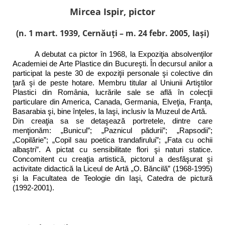
Mircea Ispir, pictor
(n. 1 mart. 1939, Cernăuţi – m. 24 febr. 2005, Iaşi)
A debutat ca pictor în 1968, la Expoziţia absolvenţilor
Academiei de Arte Plastice din Bucureşti. În decursul anilor a
participat la peste 30 de expoziţii personale şi colective din
ţară şi de peste hotare. Membru titular al Uniunii Artiştilor
Plastici din România, lucrările sale se află în colecţii
particulare din America, Canada, Germania, Elveţia, Franţa,
Basarabia şi, bine înţeles, la Iaşi, inclusiv la Muzeul de Artă.
Din creaţia sa se detaşează portretele, dintre care
menţionăm: „Bunicul”; „Paznicul pădurii”; „Rapsodii”;
„Copilărie”; „Copil sau poetica trandafirului”; „Fata cu ochii
albaştri”. A pictat cu sensibilitate flori şi naturi statice.
Concomitent cu creaţia artistică, pictorul a desfăşurat şi
activitate didactică la Liceul de Artă „O. Băncilă” (1968-1995)
şi la Facultatea de Teologie din Iaşi, Catedra de pictură
(1992-2001).