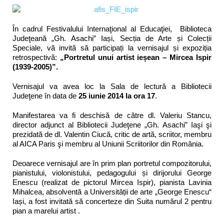
În cadrul Festivalului Internaţional al Educaţiei, Biblioteca
Judeţeană „Gh. Asachi” Iași, Secția de Arte și Colecții
Speciale, vă invită să participați la vernisajul și expoziția
retrospectivă:
„Portretul unui artist ieșean – Mircea Ispir
(1939-2005)”.
Vernisajul va avea loc la Sala de lectură a Bibliotecii
Judeţene în data de
25 iunie 2014 la ora 17
.
Manifestarea va fi deschisă de către dl. Valeriu Stancu,
director adjunct al Bibliotecii Judeţene „Gh. Asachi” Iaşi şi
prezidată de dl. Valentin Ciucă, critic de artă, scriitor, membru
al AICA Paris şi membru al Uniunii Scriitorilor din România.
Deoarece vernisajul are în prim plan portretul compozitorului,
pianistului, violonistului, pedagogului și dirijorului George
Enescu (realizat de pictorul Mircea Ispir), pianista Lavinia
Mihalcea, absolventă a Universității de arte „George Enescu“
Iași, a fost invitată să concerteze din Suita numărul 2 pentru
pian a marelui artist
.