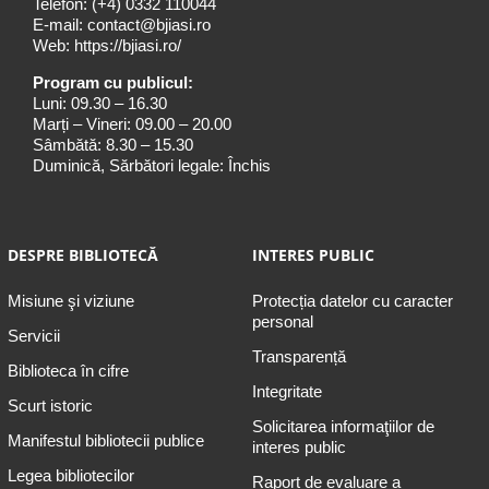
Telefon:
(+4) 0332 110044
E-mail:
contact@bjiasi.ro
Web:
https://bjiasi.ro/
Program cu publicul:
Luni: 09.30 – 16.30
Marți – Vineri: 09.00 – 20.00
Sâmbătă: 8.30 – 15.30
Duminică, Sărbători legale: Închis
DESPRE BIBLIOTECĂ
INTERES PUBLIC
Misiune şi viziune
Protecția datelor cu caracter
personal
Servicii
Transparență
Biblioteca în cifre
Integritate
Scurt istoric
Solicitarea informaţiilor de
Manifestul bibliotecii publice
interes public
Legea bibliotecilor
Raport de evaluare a