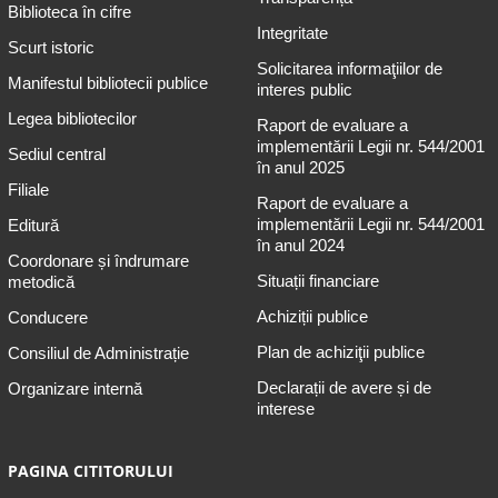
Biblioteca în cifre
Integritate
Scurt istoric
Solicitarea informaţiilor de
Manifestul bibliotecii publice
interes public
Legea bibliotecilor
Raport de evaluare a
implementării Legii nr. 544/2001
Sediul central
în anul 2025
Filiale
Raport de evaluare a
implementării Legii nr. 544/2001
Editură
în anul 2024
Coordonare și îndrumare
Situații financiare
metodică
Achiziții publice
Conducere
Plan de achiziţii publice
Consiliul de Administrație
Declarații de avere și de
Organizare internă
interese
PAGINA CITITORULUI