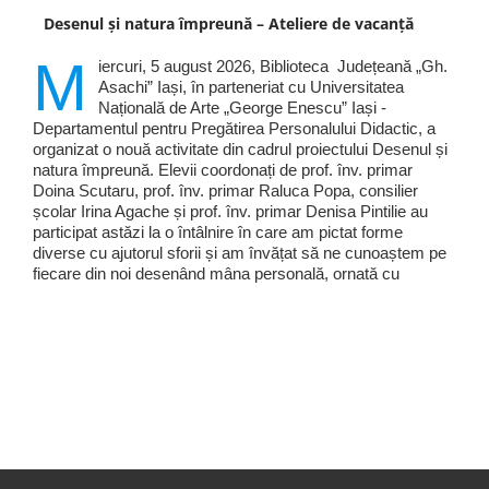
Desenul și natura împreună – Ateliere de vacanță
M
iercuri, 5 august 2026, Biblioteca Județeană „Gh.
Asachi” Iași, în parteneriat cu Universitatea
Națională de Arte „George Enescu” Iași -
Departamentul pentru Pregătirea Personalului Didactic, a
organizat o nouă activitate din cadrul proiectului Desenul și
natura împreună. Elevii coordonați de prof. înv. primar
Doina Scutaru, prof. înv. primar Raluca Popa, consilier
școlar Irina Agache și prof. înv. primar Denisa Pintilie au
participat astăzi la o întâlnire în care am pictat forme
diverse cu ajutorul sforii și am învățat să ne cunoaștem pe
fiecare din noi desenând mâna personală, ornată cu