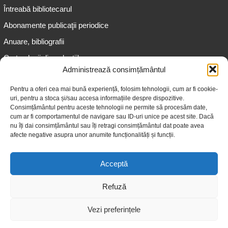
Întreabă bibliotecarul
Abonamente publicaţii periodice
Anuare, bibliografii
Cartea lunii din colecțiile
speciale
Administrează consimțământul
Informații pentru copii
Pentru a oferi cea mai bună experiență, folosim tehnologii, cum ar fi cookie-
uri, pentru a stoca și/sau accesa informațiile despre dispozitive.
Informații pentru adolescenți
Consimțământul pentru aceste tehnologii ne permite să procesăm date,
Informații pentru adulți
cum ar fi comportamentul de navigare sau ID-uri unice pe acest site. Dacă
nu îți dai consimțământul sau îți retragi consimțământul dat poate avea
Informații pentru seniori
afecte negative asupra unor anumite funcționalități și funcții.
Biblioteci publice
Acceptă
Refuză
Vezi preferințele
© 2026 Biblioteca Judeţeană „Gheorghe Asachi” Iaşi