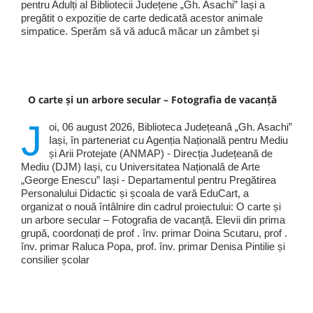
pentru Adulți al Bibliotecii Județene „Gh. Asachi” Iași a
pregătit o expoziție de carte dedicată acestor animale
simpatice. Sperăm să vă aducă măcar un zâmbet și
O carte și un arbore secular – Fotografia de vacanță
J
oi, 06 august 2026, Biblioteca Județeană „Gh. Asachi”
Iași, în parteneriat cu Agenția Națională pentru Mediu
și Arii Protejate (ANMAP) - Direcția Județeană de
Mediu (DJM) Iași, cu Universitatea Națională de Arte
„George Enescu” Iași - Departamentul pentru Pregătirea
Personalului Didactic și școala de vară EduCart, a
organizat o nouă întâlnire din cadrul proiectului: O carte și
un arbore secular – Fotografia de vacanță. Elevii din prima
grupă, coordonați de prof . înv. primar Doina Scutaru, prof .
înv. primar Raluca Popa, prof. înv. primar Denisa Pintilie și
consilier școlar