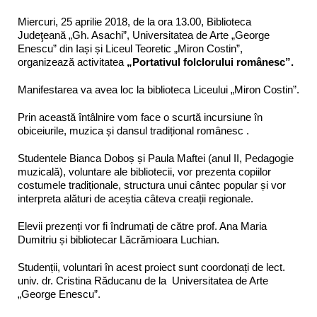
Miercuri, 25 aprilie 2018, de la ora 13.00, Biblioteca
Judeţeană „Gh. Asachi”, Universitatea de Arte „George
Enescu” din Iași și Liceul Teoretic „Miron Costin”,
organizează activitatea
„Portativul folclorului românesc”
.
Manifestarea va avea loc la biblioteca Liceului „Miron Costin”.
Prin această întâlnire vom face o scurtă incursiune în
obiceiurile, muzica și dansul tradițional românesc .
Studentele Bianca Doboș și Paula Maftei (anul II, Pedagogie
muzicală), voluntare ale bibliotecii, vor prezenta copiilor
costumele tradiționale, structura unui cântec popular și vor
interpreta alături de aceștia câteva creații regionale.
Elevii prezenți vor fi îndrumați de către prof. Ana Maria
Dumitriu și bibliotecar Lăcrămioara Luchian.
Studenții, voluntari în acest proiect sunt coordonați de lect.
univ. dr. Cristina Răducanu de la Universitatea de Arte
„George Enescu”.