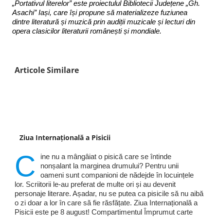
„Portativul literelor” este proiectulul Bibliotecii Județene „Gh.
Asachi” Iași, care își propune să materializeze fuziunea
dintre literatură și muzică prin audiții muzicale și lecturi din
opera clasicilor literaturii românești și mondiale.
Articole Similare
Ziua Internațională a Pisicii
C
ine nu a mângâiat o pisică care se întinde
nonșalant la marginea drumului? Pentru unii
oameni sunt companioni de nădejde în locuințele
lor. Scriitorii le-au preferat de multe ori și au devenit
personaje literare. Așadar, nu se putea ca pisicile să nu aibă
o zi doar a lor în care să fie răsfățate. Ziua Internațională a
Pisicii este pe 8 august! Compartimentul Împrumut carte