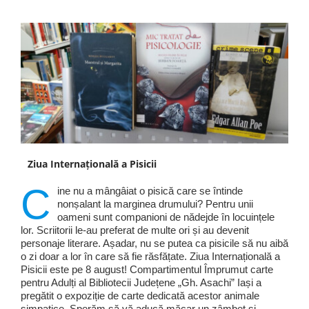
Ziua Internațională a Pisicii
C
ine nu a mângâiat o pisică care se întinde
nonșalant la marginea drumului? Pentru unii
oameni sunt companioni de nădejde în locuințele
lor. Scriitorii le-au preferat de multe ori și au devenit
personaje literare. Așadar, nu se putea ca pisicile să nu aibă
o zi doar a lor în care să fie răsfățate. Ziua Internațională a
Pisicii este pe 8 august! Compartimentul Împrumut carte
pentru Adulți al Bibliotecii Județene „Gh. Asachi” Iași a
pregătit o expoziție de carte dedicată acestor animale
simpatice. Sperăm să vă aducă măcar un zâmbet și