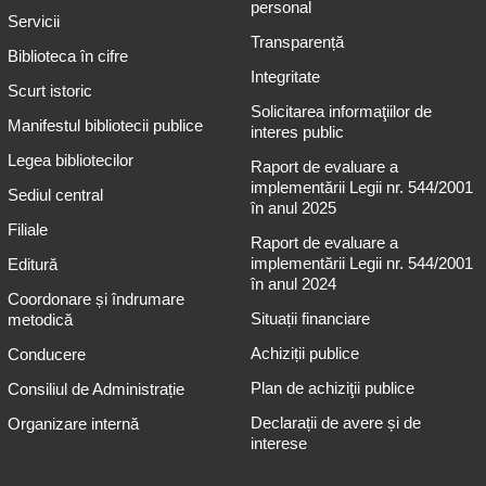
personal
Servicii
Transparență
Biblioteca în cifre
Integritate
Scurt istoric
Solicitarea informaţiilor de
Manifestul bibliotecii publice
interes public
Legea bibliotecilor
Raport de evaluare a
implementării Legii nr. 544/2001
Sediul central
în anul 2025
Filiale
Raport de evaluare a
implementării Legii nr. 544/2001
Editură
în anul 2024
Coordonare și îndrumare
Situații financiare
metodică
Achiziții publice
Conducere
Plan de achiziţii publice
Consiliul de Administrație
Declarații de avere și de
Organizare internă
interese