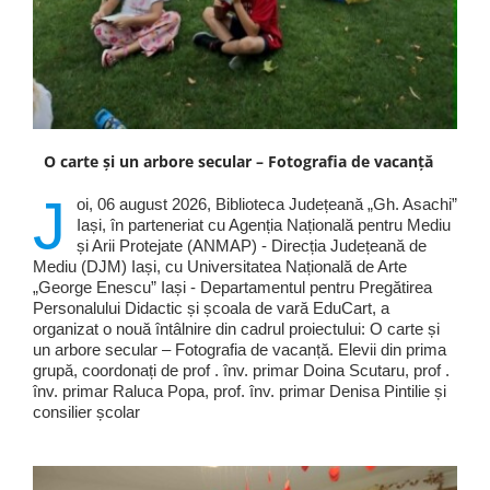
O carte și un arbore secular – Fotografia de vacanță
J
oi, 06 august 2026, Biblioteca Județeană „Gh. Asachi”
Iași, în parteneriat cu Agenția Națională pentru Mediu
și Arii Protejate (ANMAP) - Direcția Județeană de
Mediu (DJM) Iași, cu Universitatea Națională de Arte
„George Enescu” Iași - Departamentul pentru Pregătirea
Personalului Didactic și școala de vară EduCart, a
organizat o nouă întâlnire din cadrul proiectului: O carte și
un arbore secular – Fotografia de vacanță. Elevii din prima
grupă, coordonați de prof . înv. primar Doina Scutaru, prof .
înv. primar Raluca Popa, prof. înv. primar Denisa Pintilie și
consilier școlar