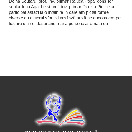
Doina Scutaru, prof. înv. primar Raluca Popa, consilier
școlar Irina Agache și prof. înv. primar Denisa Pintilie au
participat astăzi la o întâlnire în care am pictat forme
diverse cu ajutorul sforii și am învățat să ne cunoaștem pe
fiecare din noi desenând mâna personală, ornată cu