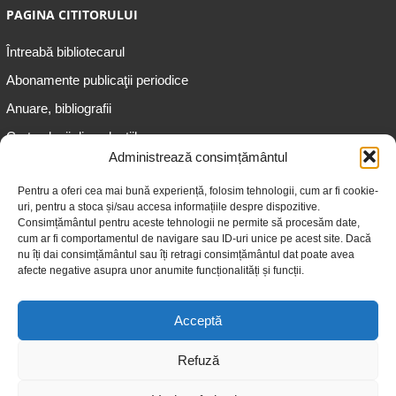
PAGINA CITITORULUI
Întreabă bibliotecarul
Abonamente publicaţii periodice
Anuare, bibliografii
Cartea lunii din colecțiile
speciale
Administrează consimțământul
Informații pentru copii
Pentru a oferi cea mai bună experiență, folosim tehnologii, cum ar fi cookie-
uri, pentru a stoca și/sau accesa informațiile despre dispozitive.
Informații pentru adolescenți
Consimțământul pentru aceste tehnologii ne permite să procesăm date,
Informații pentru adulți
cum ar fi comportamentul de navigare sau ID-uri unice pe acest site. Dacă
nu îți dai consimțământul sau îți retragi consimțământul dat poate avea
Informații pentru seniori
afecte negative asupra unor anumite funcționalități și funcții.
Biblioteci publice
Acceptă
Refuză