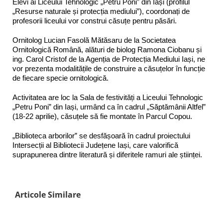
Elevi ai Liceului Tehnologic „Petru Poni” din Iași (profilul
„Resurse naturale și protecția mediului”), coordonați de
profesorii liceului vor construi căsuțe pentru păsări.
Ornitolog Lucian Fasolă Mătăsaru de la Societatea
Ornitologică Română, alături de biolog Ramona Ciobanu și
ing. Carol Cristof de la Agenția de Protecția Mediului Iași, ne
vor prezenta modalitățile de construire a căsuțelor în funcție
de fiecare specie ornitologică.
Activitatea are loc la Sala de festivități a Liceului Tehnologic
„Petru Poni” din Iași, urmând ca în cadrul „Săptămânii Altfel”
(18-22 aprilie), căsuțele să fie montate în Parcul Copou.
„Biblioteca arborilor” se desfășoară în cadrul proiectului
Intersecții al Bibliotecii Județene Iași, care valorifică
suprapunerea dintre literatură și diferitele ramuri ale științei.
Articole Similare