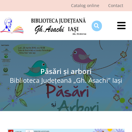
Skip
Catalog online
Contact
to
content
Tog
Nav
Despre bibliotecă
Pagina cititorului
Ştiri şi evenimente
Păsări și arbori
Biblioteca Judeţeană „Gh. Asachi” Iaşi
Programe şi proiecte
Interes public