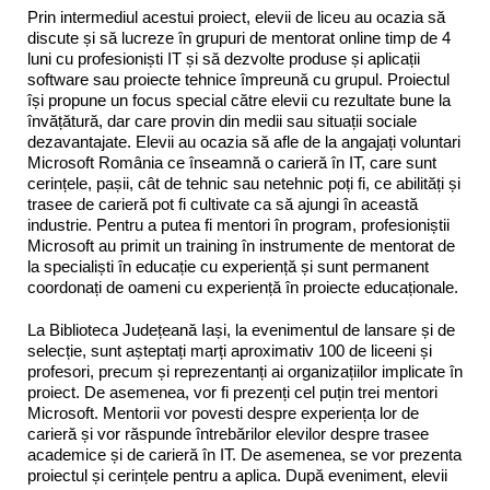
Prin intermediul acestui proiect, elevii de liceu au ocazia să
discute și să lucreze în grupuri de mentorat online timp de 4
luni cu profesioniști IT și să dezvolte produse și aplicații
software sau proiecte tehnice împreună cu grupul. Proiectul
își propune un focus special către elevii cu rezultate bune la
învățătură, dar care provin din medii sau situații sociale
dezavantajate. Elevii au ocazia să afle de la angajați voluntari
Microsoft România ce înseamnă o carieră în IT, care sunt
cerințele, pașii, cât de tehnic sau netehnic poți fi, ce abilități și
trasee de carieră pot fi cultivate ca să ajungi în această
industrie. Pentru a putea fi mentori în program, profesioniștii
Microsoft au primit un training în instrumente de mentorat de
la specialiști în educație cu experiență și sunt permanent
coordonați de oameni cu experiență în proiecte educaționale.
La Biblioteca Județeană Iași, la evenimentul de lansare și de
selecție, sunt așteptați marți aproximativ 100 de liceeni și
profesori, precum și reprezentanți ai organizațiilor implicate în
proiect. De asemenea, vor fi prezenți cel puțin trei mentori
Microsoft. Mentorii vor povesti despre experiența lor de
carieră și vor răspunde întrebărilor elevilor despre trasee
academice și de carieră în IT. De asemenea, se vor prezenta
proiectul și cerințele pentru a aplica. După eveniment, elevii