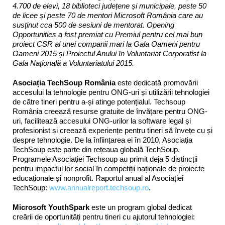
4.700 de elevi, 18 biblioteci județene și municipale, peste 50
de licee și peste 70 de mentori Microsoft România care au
susținut cca 500 de sesiuni de mentorat. Opening
Opportunities a fost premiat cu Premiul pentru cel mai bun
proiect CSR al unei companii mari la Gala Oameni pentru
Oameni 2015 și Proiectul Anului în Voluntariat Corporatist la
Gala Națională a Voluntariatului 2015.
Asociația TechSoup România
este dedicată promovării
accesului la tehnologie pentru ONG-uri și utilizării tehnologiei
de către tineri pentru a-și atinge potențialul. Techsoup
România creează resurse gratuite de învățare pentru ONG-
uri, facilitează accesului ONG-urilor la software legal și
profesionist și creează experiențe pentru tineri să învețe cu și
despre tehnologie. De la înființarea ei în 2010, Asociația
TechSoup este parte din rețeaua globală TechSoup.
Programele Asociației Techsoup au primit deja 5 distincții
pentru impactul lor social în competiții naționale de proiecte
educaționale și nonprofit. Raportul anual al Asociației
TechSoup:
www.annualreport.techsoup.ro
.
Microsoft YouthSpark
este un program global dedicat
creării de oportunități pentru tineri cu ajutorul tehnologiei: