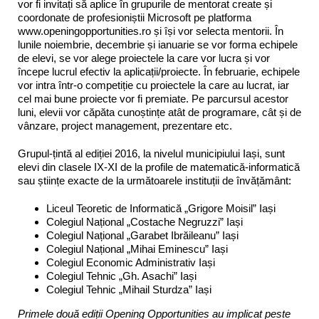
vor fi invitați să aplice în grupurile de mentorat create și
coordonate de profesioniștii Microsoft pe platforma
www.openingopportunities.ro și își vor selecta mentorii. În
lunile noiembrie, decembrie și ianuarie se vor forma echipele
de elevi, se vor alege proiectele la care vor lucra și vor
începe lucrul efectiv la aplicații/proiecte. În februarie, echipele
vor intra într-o competiție cu proiectele la care au lucrat, iar
cel mai bune proiecte vor fi premiate. Pe parcursul acestor
luni, elevii vor căpăta cunoștințe atât de programare, cât și de
vânzare, project management, prezentare etc.
Grupul-țintă al ediției 2016, la nivelul municipiului Iași, sunt
elevi din clasele IX-XI de la profile de matematică-informatică
sau științe exacte de la următoarele instituții de învățământ:
Liceul Teoretic de Informatică „Grigore Moisil” Iași
Colegiul Național „Costache Negruzzi” Iași
Colegiul Național „Garabet Ibrăileanu” Iași
Colegiul Național „Mihai Eminescu” Iași
Colegiul Economic Administrativ Iași
Colegiul Tehnic „Gh. Asachi” Iași
Colegiul Tehnic „Mihail Sturdza” Iași
Primele două ediții Opening Opportunities au implicat peste