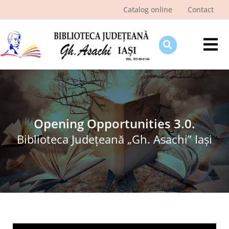
Skip
Catalog online
Contact
to
content
Tog
Nav
Despre bibliotecă
Pagina cititorului
Ştiri şi evenimente
Opening Opportunities 3.0.
Biblioteca Judeţeană „Gh. Asachi” Iaşi
Programe şi proiecte
Interes public