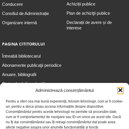
Achiziții publice
Conducere
Plan de achiziţii publice
Consiliul de Administrație
Declarații de avere și de
Organizare internă
interese
PAGINA CITITORULUI
Întreabă bibliotecarul
Abonamente publicaţii periodice
Anuare, bibliografii
Cartea lunii din colecțiile
speciale
Administrează consimțământul
Informații pentru copii
Pentru a oferi cea mai bună experiență, folosim tehnologii, cum ar fi cookie-
uri, pentru a stoca și/sau accesa informațiile despre dispozitive.
Informații pentru adolescenți
Consimțământul pentru aceste tehnologii ne permite să procesăm date,
Informații pentru adulți
cum ar fi comportamentul de navigare sau ID-uri unice pe acest site. Dacă
nu îți dai consimțământul sau îți retragi consimțământul dat poate avea
Informații pentru seniori
afecte negative asupra unor anumite funcționalități și funcții.