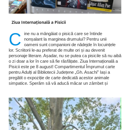
Ziua Internațională a Pisicii
C
ine nu a mângâiat o pisică care se întinde
nonșalant la marginea drumului? Pentru unii
oameni sunt companioni de nădejde în locuințele
lor. Scriitorii le-au preferat de multe ori și au devenit
personaje literare. Așadar, nu se putea ca pisicile să nu aibă
o zi doar a lor în care să fie răsfățate. Ziua Internațională a
Pisicii este pe 8 august! Compartimentul Împrumut carte
pentru Adulți al Bibliotecii Județene „Gh. Asachi” Iași a
pregătit o expoziție de carte dedicată acestor animale
simpatice. Sperăm să vă aducă măcar un zâmbet și