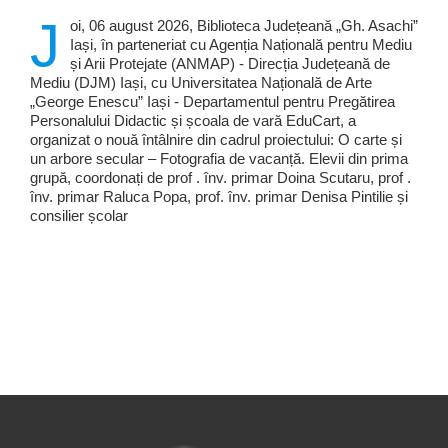
J
oi, 06 august 2026, Biblioteca Județeană „Gh. Asachi”
Iași, în parteneriat cu Agenția Națională pentru Mediu
și Arii Protejate (ANMAP) - Direcția Județeană de
Mediu (DJM) Iași, cu Universitatea Națională de Arte
„George Enescu” Iași - Departamentul pentru Pregătirea
Personalului Didactic și școala de vară EduCart, a
organizat o nouă întâlnire din cadrul proiectului: O carte și
un arbore secular – Fotografia de vacanță. Elevii din prima
grupă, coordonați de prof . înv. primar Doina Scutaru, prof .
înv. primar Raluca Popa, prof. înv. primar Denisa Pintilie și
consilier școlar