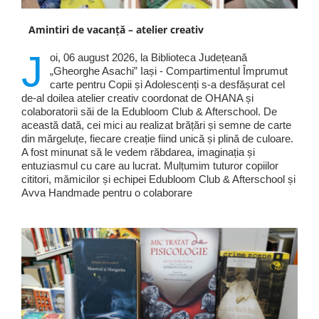
Amintiri de vacanță – atelier creativ
J
oi, 06 august 2026, la Biblioteca Județeană
„Gheorghe Asachi” Iași - Compartimentul Împrumut
carte pentru Copii și Adolescenți s-a desfășurat cel
de-al doilea atelier creativ coordonat de OHANA și
colaboratorii săi de la Edubloom Club & Afterschool. De
această dată, cei mici au realizat brățări și semne de carte
din mărgeluțe, fiecare creație fiind unică și plină de culoare.
A fost minunat să le vedem răbdarea, imaginația și
entuziasmul cu care au lucrat. Mulțumim tuturor copiilor
cititori, mămicilor și echipei Edubloom Club & Afterschool și
Avva Handmade pentru o colaborare