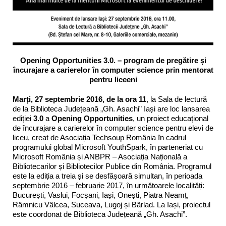
Opening Opportunities 3.0. – program de pregătire și
încurajare a carierelor în computer science prin mentorat
pentru liceeni
Marți, 27 septembrie 2016, de la ora 11
, la Sala de lectură
de la Biblioteca Județeană „Gh. Asachi” Iași are loc lansarea
ediției
3.0
a
Opening Opportunities
, un proiect educațional
de încurajare a carierelor în computer science pentru elevi de
liceu, creat de Asociația Techsoup România în cadrul
programului global Microsoft YouthSpark, în parteneriat cu
Microsoft România și ANBPR – Asociația Națională a
Bibliotecarilor și Bibliotecilor Publice din România. Programul
este la ediția a treia și se desfășoară simultan, în perioada
septembrie 2016 – februarie 2017, în următoarele localități:
București, Vaslui, Focșani, Iași, Onești, Piatra Neamț,
Râmnicu Vâlcea, Suceava, Lugoj și Bârlad. La Iași, proiectul
este coordonat de Biblioteca Județeană „Gh. Asachi”.