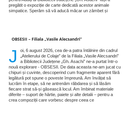
pregătit o expoziție de carte dedicată acestor animale
simpatice. Sperăm să vă aducă măcar un zâmbet și
OBSESII – Filiala „Vasile Alecsandri”
J
oi, 6 august 2026, cea de-a patra întâlnire din cadrul
„Atelierului de Colaje” de la Filiala „Vasile Alecsandri”
a Bibliotecii Județene „Gh. Asachi” ne-a purtat într-o
nouă explorare - OBSESII. De data aceasta ne-am jucat cu
chipuri și cuvinte, descoperind cum fragmente aparent fără
legătură pot spune o poveste împreună. Am învățat să
lucrăm în etape, să ne antrenăm răbdarea și să lăsăm
fiecare strat să-și găsească locul. Am îmbinat materiale
diferite – suport de hârtie, paiete și alte detalii – pentru a
crea compoziții care vorbesc despre ceea ce