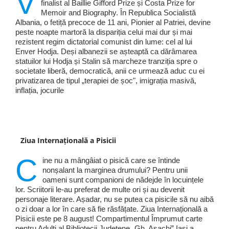
V
finalist al Baillie Gifford Prize și Costa Prize for
Memoir and Biography. În Republica Socialistă
Albania, o fetiță precoce de 11 ani, Pionier al Patriei, devine
peste noapte martoră la dispariția celui mai dur și mai
rezistent regim dictatorial comunist din lume: cel al lui
Enver Hodja. Deși albanezii se așteaptă ca dărâmarea
statuilor lui Hodja și Stalin să marcheze tranziția spre o
societate liberă, democratică, anii ce urmează aduc cu ei
privatizarea de tipul „terapiei de șoc", imigrația masivă,
inflația, jocurile
Ziua Internațională a Pisicii
C
ine nu a mângâiat o pisică care se întinde
nonșalant la marginea drumului? Pentru unii
oameni sunt companioni de nădejde în locuințele
lor. Scriitorii le-au preferat de multe ori și au devenit
personaje literare. Așadar, nu se putea ca pisicile să nu aibă
o zi doar a lor în care să fie răsfățate. Ziua Internațională a
Pisicii este pe 8 august! Compartimentul Împrumut carte
pentru Adulți al Bibliotecii Județene „Gh. Asachi” Iași a