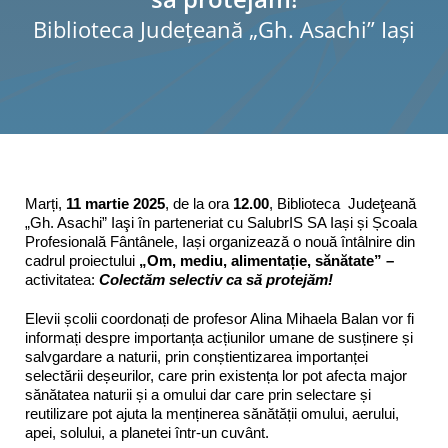
Biblioteca Judeţeană „Gh. Asachi” Iaşi
Programe şi proiecte
Interes public
Marți,
11 martie 2025
, de la ora
12.00
, Biblioteca Judeţeană
„Gh. Asachi” Iaşi în parteneriat cu SalubrIS SA Iași și Școala
Profesională Fântânele, Iași organizează o nouă întâlnire din
cadrul proiectului
„Om, mediu, alimentație, sănătate” –
activitatea:
Colectăm selectiv ca să protejăm!
Elevii școlii coordonați de profesor Alina Mihaela Balan vor fi
informați despre importanța acțiunilor umane de susținere și
salvgardare a naturii, prin conștientizarea importanței
selectării deșeurilor, care prin existența lor pot afecta major
sănătatea naturii și a omului dar care prin selectare și
reutilizare pot ajuta la menținerea sănătății omului, aerului,
apei, solului, a planetei într-un cuvânt.