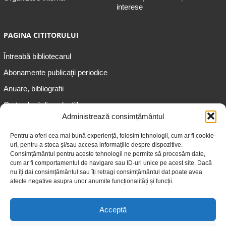
interese
PAGINA CITITORULUI
Întreabă bibliotecarul
Abonamente publicaţii periodice
Anuare, bibliografii
Cartea lunii din colecțiile
speciale
Administrează consimțământul
Informații pentru copii
Pentru a oferi cea mai bună experiență, folosim tehnologii, cum ar fi cookie-
uri, pentru a stoca și/sau accesa informațiile despre dispozitive.
Informații pentru adolescenți
Consimțământul pentru aceste tehnologii ne permite să procesăm date,
Informații pentru adulți
cum ar fi comportamentul de navigare sau ID-uri unice pe acest site. Dacă
nu îți dai consimțământul sau îți retragi consimțământul dat poate avea
Informații pentru seniori
afecte negative asupra unor anumite funcționalități și funcții.
Biblioteci publice
Acceptă