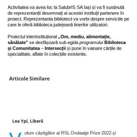
Activitatea va avea loc la SalubrIS SA Iași și va fi susținută
de reprezentanții desemnați ai acestei instituții partenere în
proiect. Reprezentanta bibliotecii va vorbi despre serviciile pe
care le oferă biblioteca județeană tinerilor utilizatori.
Proiectul interinstituțional
„Om, mediu, alimentație,
sănătate”
se desfășoară sub egida
programului
Biblioteca
și Comunitatea
–
Intersecții
și pune în valoare cărțile de
specialitate, aflate în colecțiile existente.
Articole Similare
Lea Ypi, Liberă
olum câștigător al RSL Ondaatje Prize 2022 și