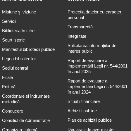
Misiune şi viziune
Protecția datelor cu caracter
personal
Servicii
Transparență
Biblioteca în cifre
Integritate
Scurt istoric
Solicitarea informaţiilor de
Manifestul bibliotecii publice
interes public
Legea bibliotecilor
Raport de evaluare a
implementării Legii nr. 544/2001
Sediul central
în anul 2025
Filiale
Raport de evaluare a
implementării Legii nr. 544/2001
Editură
în anul 2024
Coordonare și îndrumare
Situații financiare
metodică
Achiziții publice
Conducere
Plan de achiziţii publice
Consiliul de Administrație
Declarații de avere și de
Organizare internă