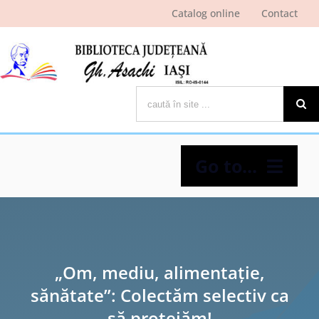
Skip
Catalog online
Contact
to
content
Cautare...
Go to...
Despre bibliotecă
Pagina cititorului
„Om, mediu, alimentație,
sănătate”: Colectăm selectiv ca
Ştiri şi evenimente
să protejăm!