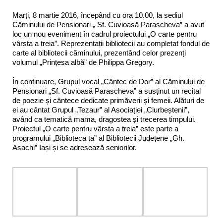
Marți, 8 martie 2016, începând cu ora 10.00, la sediul
Căminului de Pensionari „ Sf. Cuvioasă Parascheva” a avut
loc un nou eveniment în cadrul proiectului „O carte pentru
vârsta a treia”. Reprezentații bibliotecii au completat fondul de
carte al bibliotecii căminului, prezentând celor prezenți
volumul „Prințesa albă” de Philippa Gregory.
În continuare, Grupul vocal „Cântec de Dor” al Căminului de
Pensionari „Sf. Cuvioasă Parascheva” a susținut un recital
de poezie și cântece dedicate primăverii și femeii. Alături de
ei au cântat Grupul „Tezaur” al Asociației „Ciurbeștenii”,
având ca tematică mama, dragostea și trecerea timpului.
Proiectul „O carte pentru vârsta a treia” este parte a
programului „Biblioteca ta” al Bibliotecii Județene „Gh.
Asachi” Iași și se adresează seniorilor.