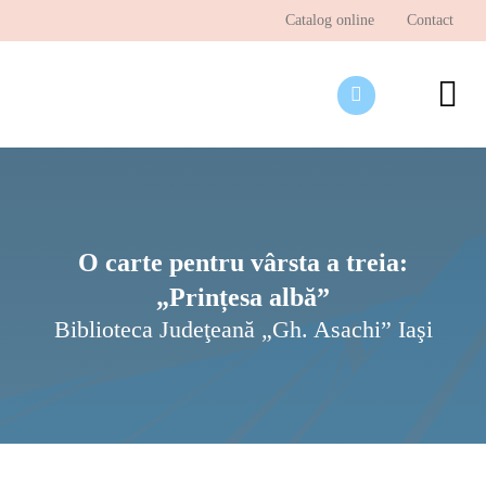
Skip
Catalog online
Contact
to
content
To
Nav
Desp
Pagi
Ştir
O carte pentru vârsta a treia:
„Prințesa albă”
Prog
Biblioteca Judeţeană „Gh. Asachi” Iaşi
Inte