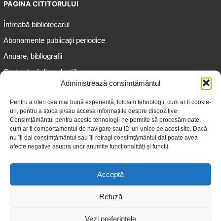
PAGINA CITITORULUI
Întreabă bibliotecarul
Abonamente publicaţii periodice
Anuare, bibliografii
Cartea lunii din colecțiile
speciale
Administrează consimțământul
Informații pentru copii
Pentru a oferi cea mai bună experiență, folosim tehnologii, cum ar fi cookie-
uri, pentru a stoca și/sau accesa informațiile despre dispozitive.
Informații pentru adolescenți
Consimțământul pentru aceste tehnologii ne permite să procesăm date,
Informații pentru adulți
cum ar fi comportamentul de navigare sau ID-uri unice pe acest site. Dacă
nu îți dai consimțământul sau îți retragi consimțământul dat poate avea
Informații pentru seniori
afecte negative asupra unor anumite funcționalități și funcții.
Biblioteci publice
Acceptă
Refuză
Vezi preferințele
© 2026 Biblioteca Judeţeană „Gheorghe Asachi” Iaşi