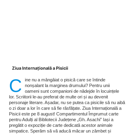
Ziua Internațională a Pisicii
C
ine nu a mângâiat o pisică care se întinde
nonșalant la marginea drumului? Pentru unii
oameni sunt companioni de nădejde în locuințele
lor. Scriitorii le-au preferat de multe ori și au devenit
personaje literare. Așadar, nu se putea ca pisicile să nu aibă
o zi doar a lor în care să fie răsfățate. Ziua Internațională a
Pisicii este pe 8 august! Compartimentul Împrumut carte
pentru Adulți al Bibliotecii Județene „Gh. Asachi” Iași a
pregătit o expoziție de carte dedicată acestor animale
simpatice. Sperăm să vă aducă măcar un zâmbet și