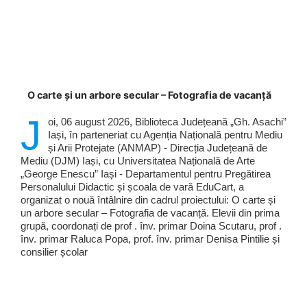
O carte și un arbore secular – Fotografia de vacanță
J
oi, 06 august 2026, Biblioteca Județeană „Gh. Asachi”
Iași, în parteneriat cu Agenția Națională pentru Mediu
și Arii Protejate (ANMAP) - Direcția Județeană de
Mediu (DJM) Iași, cu Universitatea Națională de Arte
„George Enescu” Iași - Departamentul pentru Pregătirea
Personalului Didactic și școala de vară EduCart, a
organizat o nouă întâlnire din cadrul proiectului: O carte și
un arbore secular – Fotografia de vacanță. Elevii din prima
grupă, coordonați de prof . înv. primar Doina Scutaru, prof .
înv. primar Raluca Popa, prof. înv. primar Denisa Pintilie și
consilier școlar