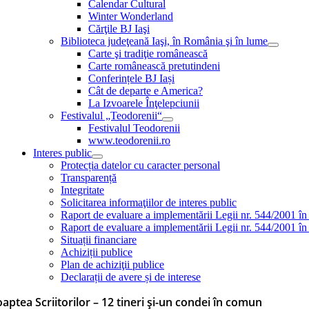
Calendar Cultural
Winter Wonderland
Cărţile BJ Iaşi
Biblioteca judeţeană Iaşi, în România şi în lume
Carte şi tradiţie românească
Carte românească pretutindeni
Conferințele BJ Iași
Cât de departe e America?
La Izvoarele Înţelepciunii
Festivalul „Teodorenii“
Festivalul Teodorenii
www.teodorenii.ro
Interes public
Protecția datelor cu caracter personal
Transparență
Integritate
Solicitarea informaţiilor de interes public
Raport de evaluare a implementării Legii nr. 544/2001 în
Raport de evaluare a implementării Legii nr. 544/2001 în
Situații financiare
Achiziții publice
Plan de achiziţii publice
Declarații de avere și de interese
aptea Scriitorilor – 12 tineri și-un condei în comun