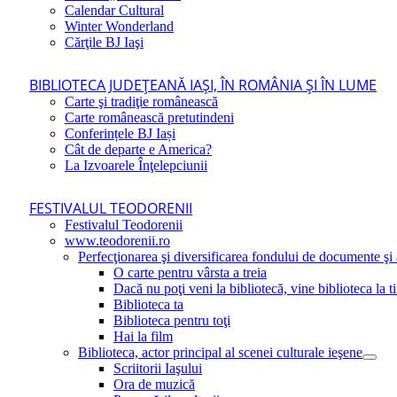
Calendar Cultural
Winter Wonderland
Cărţile BJ Iaşi
BIBLIOTECA JUDEŢEANĂ IAŞI, ÎN ROMÂNIA ŞI ÎN LUME
Carte şi tradiţie românească
Carte românească pretutindeni
Conferințele BJ Iași
Cât de departe e America?
La Izvoarele Înţelepciunii
FESTIVALUL TEODORENII
Festivalul Teodorenii
www.teodorenii.ro
Perfecţionarea şi diversificarea fondului de documente şi a
O carte pentru vârsta a treia
Dacă nu poţi veni la bibliotecă, vine biblioteca la t
Biblioteca ta
Biblioteca pentru toţi
Hai la film
Biblioteca, actor principal al scenei culturale ieşene
Scriitorii Iaşului
Ora de muzică