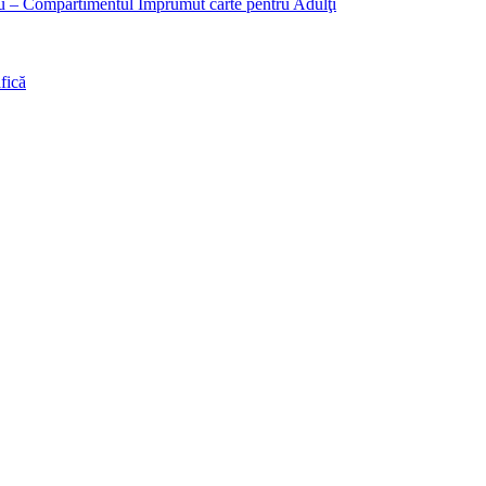
liu – Compartimentul Împrumut carte pentru Adulţi
fică