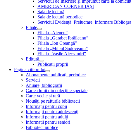
Serviciul de Inscriere şi Împrumut carte la domici
AMERICAN CORNER IAŞI
Sala de lectură
Sala de lectură periodice
Serviciul Evidenţă, Prelucrare, Informare Bibliogra
Filiale
Filiala „Ateneu”
Filiala „Garabet Ibrăileanu”
Filiala „Ion Creangă”
Filiala „Mihail Sadoveanu”
Filiala „Vasile Alecsandri”
Editură
Publicații proprii
Pagina cititorului
Abonamente publicaţii periodice
Servicii
Anuare, bibliografii
Cartea lunii din colecțiile speciale
Carte veche și rară
Noutăţi pe rafturile bibliotecii
Informații pentru copii
Informații pentru adolescenți
Informații pentru adulți
Informații pentru seniori
Biblioteci publice