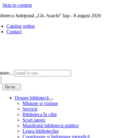
Skip to content
blioteca Judeţeană „Gh. Asachi” Iaşi - 8 august 2026
Catalog online
Contact
tare...
Go to...
Despre bibliotecă
Misiune şi viziune
Servicii
Biblioteca în cifre
Scurt istoric
Manifestul bibliotecii publice
Legea bibliotecilor
Coordonare și îndrumare metodică