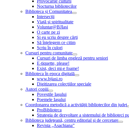
Provocările culturii
Nocturna bibliotecilor
Biblioteca și Comunitatea
Intersecţii
Viaţă şi spiritualitate
Voluntar@BJIaşi
O carte pe zi
Şi eu scriu despre cărţi
Să înţelegem ce citim
Scriu în culori
Cursuri pentru comunitate
Cursuri de limba engleză pentru seniori
E-tiquette, please!
Exist, deci mi-e foame!
Biblioteca în epoca digitală
www.bjiasi.ro
Digitizarea colecţiilor speciale
Autori copiii
Poveştile Iaşului
Poemele Iaşului
Coordonarea metodică a activităţii bibliotecilor din judeţ
ProBiblioteca
Strategia de dezvoltare a sistemului de biblioteci pu
Biblioteca judeţeană, centru editorial şi de cercetare
Revista „Asachiana”