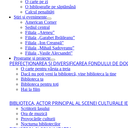
O carte pe zi
O bibliografie pe săptămână
Calcul penalități
Ştiri şi evenimente
American Corner
Sediul central
Filiala „Ateneu”
Filiala „Garabet Ibrăileanu”
Filiala „Ion Creangă”
Filiala „Mihail Sadoveanu”
Filiala „Vasile Alecsandri”
Programe şi proiecte
PERFECŢIONAREA ŞI DIVERSIFICAREA FONDULUI DE DOC
O carte pentru vârsta a treia
Dacă nu poţi veni la bibliotecă, vine biblioteca la tine
Biblioteca ta
Biblioteca pentru toţi
Hai la film
BIBLIOTECA, ACTOR PRINCIPAL AL SCENEI CULTURALE I
Scriitorii Iaşului
Ora de muzică
Provocările culturii
Nocturna bibliotecilor