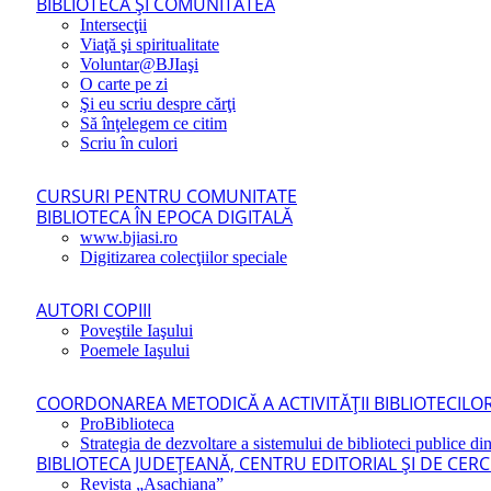
BIBLIOTECA ŞI COMUNITATEA
Intersecţii
Viaţă şi spiritualitate
Voluntar@BJIaşi
O carte pe zi
Şi eu scriu despre cărţi
Să înţelegem ce citim
Scriu în culori
CURSURI PENTRU COMUNITATE
BIBLIOTECA ÎN EPOCA DIGITALĂ
www.bjiasi.ro
Digitizarea colecţiilor speciale
AUTORI COPIII
Poveştile Iaşului
Poemele Iaşului
COORDONAREA METODICĂ A ACTIVITĂŢII BIBLIOTECILOR
ProBiblioteca
Strategia de dezvoltare a sistemului de biblioteci publice din
BIBLIOTECA JUDEŢEANĂ, CENTRU EDITORIAL ŞI DE CER
Revista „Asachiana”