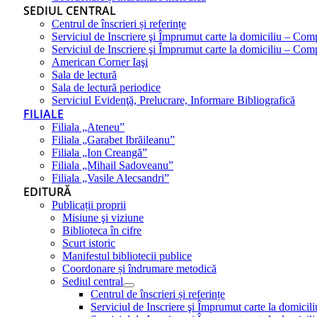
SEDIUL CENTRAL
Centrul de înscrieri și referințe
Serviciul de Inscriere şi Împrumut carte la domiciliu – Com
Serviciul de Inscriere şi Împrumut carte la domiciliu – Co
American Corner Iaşi
Sala de lectură
Sala de lectură periodice
Serviciul Evidenţă, Prelucrare, Informare Bibliografică
FILIALE
Filiala „Ateneu”
Filiala „Garabet Ibrăileanu”
Filiala „Ion Creangă”
Filiala „Mihail Sadoveanu”
Filiala „Vasile Alecsandri”
EDITURĂ
Publicații proprii
Misiune şi viziune
Biblioteca în cifre
Scurt istoric
Manifestul bibliotecii publice
Coordonare și îndrumare metodică
Sediul central
Centrul de înscrieri și referințe
Serviciul de Inscriere şi Împrumut carte la domici