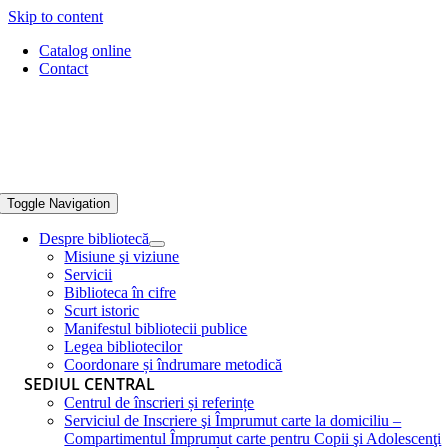
Skip to content
Catalog online
Contact
Toggle Navigation
Despre bibliotecă
Misiune şi viziune
Servicii
Biblioteca în cifre
Scurt istoric
Manifestul bibliotecii publice
Legea bibliotecilor
Coordonare și îndrumare metodică
SEDIUL CENTRAL
Centrul de înscrieri și referințe
Serviciul de Inscriere şi Împrumut carte la domiciliu –
Compartimentul Împrumut carte pentru Copii şi Adolescenţi