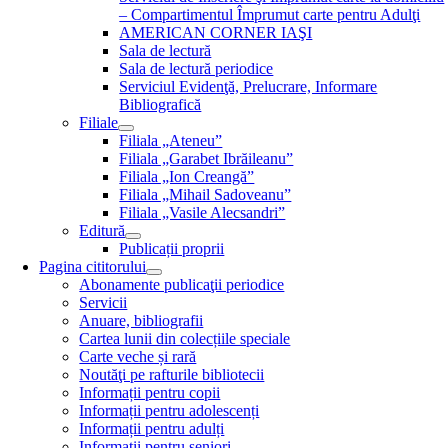
– Compartimentul Împrumut carte pentru Adulţi
AMERICAN CORNER IAŞI
Sala de lectură
Sala de lectură periodice
Serviciul Evidenţă, Prelucrare, Informare
Bibliografică
Filiale
Filiala „Ateneu”
Filiala „Garabet Ibrăileanu”
Filiala „Ion Creangă”
Filiala „Mihail Sadoveanu”
Filiala „Vasile Alecsandri”
Editură
Publicații proprii
Pagina cititorului
Abonamente publicaţii periodice
Servicii
Anuare, bibliografii
Cartea lunii din colecțiile speciale
Carte veche și rară
Noutăţi pe rafturile bibliotecii
Informații pentru copii
Informații pentru adolescenți
Informații pentru adulți
Informații pentru seniori