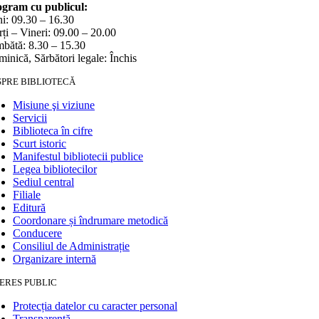
gram cu publicul:
i: 09.30 – 16.30
ți – Vineri: 09.00 – 20.00
bătă: 8.30 – 15.30
inică, Sărbători legale: Închis
SPRE BIBLIOTECĂ
Misiune şi viziune
Servicii
Biblioteca în cifre
Scurt istoric
Manifestul bibliotecii publice
Legea bibliotecilor
Sediul central
Filiale
Editură
Coordonare și îndrumare metodică
Conducere
Consiliul de Administrație
Organizare internă
ERES PUBLIC
Protecția datelor cu caracter personal
Transparență