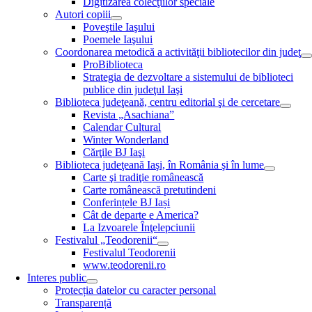
Digitizarea colecţiilor speciale
Autori copiii
Poveştile Iaşului
Poemele Iaşului
Coordonarea metodică a activităţii bibliotecilor din judeţ
ProBiblioteca
Strategia de dezvoltare a sistemului de biblioteci
publice din judeţul Iaşi
Biblioteca judeţeană, centru editorial şi de cercetare
Revista „Asachiana”
Calendar Cultural
Winter Wonderland
Cărţile BJ Iaşi
Biblioteca judeţeană Iaşi, în România şi în lume
Carte şi tradiţie românească
Carte românească pretutindeni
Conferințele BJ Iași
Cât de departe e America?
La Izvoarele Înţelepciunii
Festivalul „Teodorenii“
Festivalul Teodorenii
www.teodorenii.ro
Interes public
Protecția datelor cu caracter personal
Transparență