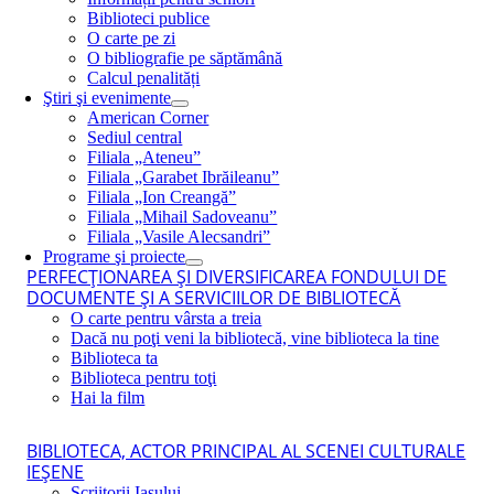
Biblioteci publice
O carte pe zi
O bibliografie pe săptămână
Calcul penalități
Ştiri şi evenimente
American Corner
Sediul central
Filiala „Ateneu”
Filiala „Garabet Ibrăileanu”
Filiala „Ion Creangă”
Filiala „Mihail Sadoveanu”
Filiala „Vasile Alecsandri”
Programe şi proiecte
PERFECŢIONAREA ŞI DIVERSIFICAREA FONDULUI DE
DOCUMENTE ŞI A SERVICIILOR DE BIBLIOTECĂ
O carte pentru vârsta a treia
Dacă nu poţi veni la bibliotecă, vine biblioteca la tine
Biblioteca ta
Biblioteca pentru toţi
Hai la film
BIBLIOTECA, ACTOR PRINCIPAL AL SCENEI CULTURALE
IEŞENE
Scriitorii Iaşului