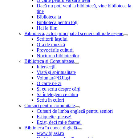
O carte pentru vârsta a treia
Dacă nu poţi veni la bibliotecă, vine biblioteca la
tine
Biblioteca ta
Biblioteca pentru toţi
Hai la film
Biblioteca, actor principal al scenei culturale ieşene
Scriitorii Iaşului
Ora de muzică
Provocările culturii
Nocturna bibliotecilor
Biblioteca și Comunitatea
Intersecţii
Viaţă şi spiritualitate
Voluntar@BJIaşi
O carte pe zi
Şi eu scriu despre cărţi
Să înţelegem ce citim
Scriu în culori
Cursuri pentru comunitate
Cursuri de limba engleză pentru seniori
E-tiquette, please!
Exist, deci mi-e foame!
Biblioteca în epoca digitală
www.bjiasi.ro