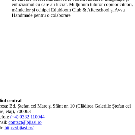
entuziasmul cu care au lucrat. Mulțumim tuturor copiilor cititori,
mămicilor și echipei Edubloom Club & Afterschool și Avva
Handmade pentru o colaborare
iul central
esa: Bd. Ștefan cel Mare și Sfânt nr. 10 (Clădirea Galeriile Ștefan cel
e, etaj), 700063
efon:
(+4) 0332 110044
ail:
contact@bjiasi.ro
b:
https://bjiasi.ro/