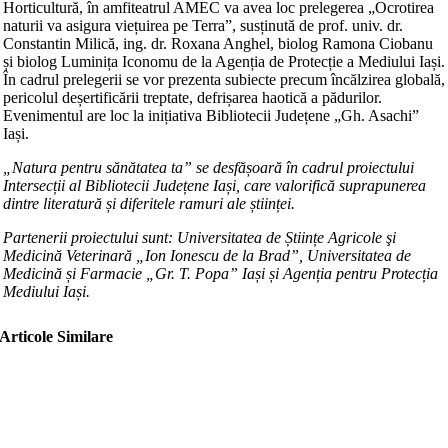
Horticultură, în amfiteatrul AMEC va avea loc prelegerea „Ocrotirea
naturii va asigura viețuirea pe Terra”, susținută de prof. univ. dr.
Constantin Milică, ing. dr. Roxana Anghel, biolog Ramona Ciobanu
și biolog Luminița Iconomu de la Agenția de Protecție a Mediului Iași.
În cadrul prelegerii se vor prezenta subiecte precum încălzirea globală,
pericolul deșertificării treptate, defrișarea haotică a pădurilor.
Evenimentul are loc la inițiativa Bibliotecii Județene „Gh. Asachi”
Iași.
„Natura pentru sănătatea ta” se desfășoară în cadrul proiectului
Intersecții al Bibliotecii Județene Iași, care valorifică suprapunerea
dintre literatură și diferitele ramuri ale științei.
Partenerii proiectului sunt: Universitatea de Științe Agricole şi
Medicină Veterinară „Ion Ionescu de la Brad”, Universitatea de
Medicină și Farmacie „Gr. T. Popa” Iași și Agenția pentru Protecția
Mediului Iași.
Articole Similare