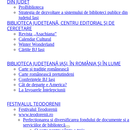
DIN JUDEŢ
ProBiblioteca
Strategia de dezvoltare a sistemului de biblioteci publice din
judeţul Iaşi
BIBLIOTECA JUDEŢEANĂ, CENTRU EDITORIAL ŞI DE
CERCETARE
Revista „Asachiana”
Calendar Cultural
Winter Wonderland
Cărţile BJ Iaşi
BIBLIOTECA JUDEŢEANĂ IAŞI, ÎN ROMÂNIA ŞI ÎN LUME
Carte şi tradiţie românească
Carte românească pretutindeni
Conferințele BJ Iași
Cât de departe e America?
La Izvoarele Înţelepciunii
FESTIVALUL TEODORENII
Festivalul Teodorenii
www.teodorenii.ro
Perfecţionarea şi diversificarea fondului de documente şi a
serviciilor de bibliotecă