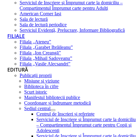
Serviciul de Inscriere şi Împrumut carte la domiciliu –
Compartimentul Împrumut carte pentru Adulţi
American Corner Iaşi
Sala de lectură
Sala de lectură periodice
Serviciul Evidenţă, Prelucrare, Informare Bibliografică
FILIALE
Filiala „Ateneu”
Filiala „Garabet Ibrăileanu”
Filiala „Ion Creangă”
Filiala „Mihail Sadoveanu”
Filiala „Vasile Alecsandri”
EDITURĂ
Publicații proprii
Misiune şi viziune
Biblioteca în cifre
Scurt istoric
Manifestul bibliotecii publice
Coordonare și îndrumare metodică
Sediul central
Centrul de înscrieri și referințe
Serviciul de Inscriere şi Împrumut carte la domiciliu
– Compartimentul Împrumut carte pentru Copii şi
Adolescenţi
Serviciul de Inscriere şi Împrumut carte la domiciliu