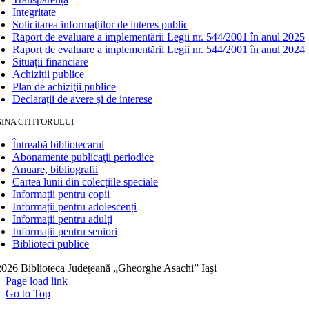
Integritate
Solicitarea informaţiilor de interes public
Raport de evaluare a implementării Legii nr. 544/2001 în anul 2025
Raport de evaluare a implementării Legii nr. 544/2001 în anul 2024
Situații financiare
Achiziții publice
Plan de achiziţii publice
Declarații de avere și de interese
INA CITITORULUI
Întreabă bibliotecarul
Abonamente publicaţii periodice
Anuare, bibliografii
Cartea lunii din colecțiile speciale
Informații pentru copii
Informații pentru adolescenți
Informații pentru adulți
Informații pentru seniori
Biblioteci publice
026 Biblioteca Judeţeană „Gheorghe Asachi” Iaşi
Page load link
Go to Top