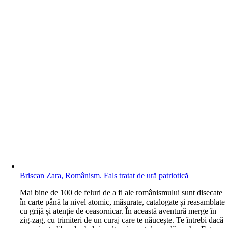
Briscan Zara, Românism. Fals tratat de ură patriotică
M
ai bine de 100 de feluri de a fi ale românismului sunt disecate
în carte până la nivel atomic, măsurate, catalogate și reasamblate
cu grijă și atenție de ceasornicar. În această aventură merge în
zig-zag, cu trimiteri de un curaj care te năucește. Te întrebi dacă