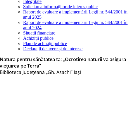
Integritate
Solicitarea informaţiilor de interes public
Raport de evaluare a implementării Legii nr. 544/2001 în
anul 2025
Raport de evaluare a implementării Legii nr. 544/2001 în
anul 2024
Situații financiare
Achiziții publice
Plan de achiziţii publice
Declarații de avere și de interese
Natura pentru sănătatea ta: „Ocrotirea naturii va asigura
viețuirea pe Terra”
Biblioteca Judeţeană „Gh. Asachi” Iaşi