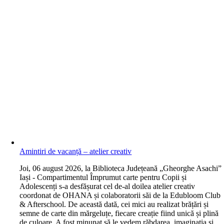
Amintiri de vacanță – atelier creativ
J
oi, 06 august 2026, la Biblioteca Județeană „Gheorghe Asachi”
Iași - Compartimentul Împrumut carte pentru Copii și
Adolescenți s-a desfășurat cel de-al doilea atelier creativ
coordonat de OHANA și colaboratorii săi de la Edubloom Club
& Afterschool. De această dată, cei mici au realizat brățări și
semne de carte din mărgeluțe, fiecare creație fiind unică și plină
de culoare. A fost minunat să le vedem răbdarea, imaginația și