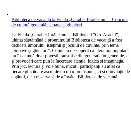
Biblioteca de vacanță la Filiala „Garabet Ibrăileanu” – Concurs
de cultură generală: snoave și ghicitori
L
a Filiala „Garabet Ibrăileanu” a Bibliotecii ”Gh. Asachi”,
ultima săptămână a programului Biblioteca de vacanță a fost
dedicată umorului, istețimii și jocului de cuvinte, prin tema
„Snoave și ghicitori”. Copiii au descoperit că literatura populară
nu înseamnă doar povești transmise din generație în generație, ci
și provocări care pun la încercare atenția, logica și imaginația.
Prin joc, lectură și voie bună, micuții participanți au aflat că
fiecare ghicitoare ascunde nu doar un răspuns, ci și o invitație de
a gândi, de a observa și de a învăța. Biblioteca de vacanță