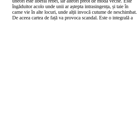
uneori este liberal rebel, iar alteori preot de modă veche. Este
îngăduitor acolo unde unii ar aștepta intrasingența, și taie în
carne vie în alte locuri, unde alții invocă cutume de neschimbat.
De aceea cartea de față va provoca scandal. Este o integrală a