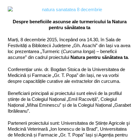
Despre beneficiile ascunse ale turmericului la Natura
pentru sănătatea ta
Marți, 8 decembrie 2015, începând ora 14.30, în Sala de
Festivități a Bibliotecii Județene „Gh. Asachi” din Iași va avea
loc prezentarea „Turmeric (
Curcuma longa
) – beneficii
ascunse” din cadrul proiectului
Natura pentru sănătatea ta
.
Conferențiar univ. dr. Bogdan Stoica de la Universitatea de
Medicină și Farmacie „Gr. T. Popa” din Iași, ne va vorbi
despre capacitățile curative ale extractelor din curcuma.
Beneficiarii principali ai proiectului sunt elevii de la profilul
științe de la Colegiul Național „Emil Racoviță”, Colegiul
Național „Mihai Eminescu” și de la Colegiul Național „Garabet
Ibrăileanu”.
Partenerii proiectului sunt: Universitatea de Științe Agricole şi
Medicină Veterinară „Ion Ionescu de la Brad”, Universitatea
de Medicină și Farmacie „Gr. T. Popa” Iași și Agenția pentru