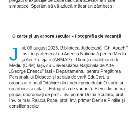
pregătit o expoziție de carte dedicată acestor animale
simpatice. Sperăm să vă aducă măcar un zâmbet și
O carte și un arbore secular – Fotografia de vacanță
J
oi, 06 august 2026, Biblioteca Județeană „Gh. Asachi”
Iași, în parteneriat cu Agenția Națională pentru Mediu
și Arii Protejate (ANMAP) - Direcția Județeană de
Mediu (DJM) Iași, cu Universitatea Națională de Arte
„George Enescu” Iași - Departamentul pentru Pregătirea
Personalului Didactic și școala de vară EduCart, a
organizat o nouă întâlnire din cadrul proiectului: O carte și
un arbore secular – Fotografia de vacanță. Elevii din prima
grupă, coordonați de prof . înv. primar Doina Scutaru, prof .
înv. primar Raluca Popa, prof. înv. primar Denisa Pintilie și
consilier școlar