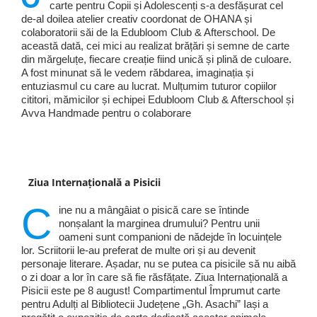
carte pentru Copii și Adolescenți s-a desfășurat cel
de-al doilea atelier creativ coordonat de OHANA și
colaboratorii săi de la Edubloom Club & Afterschool. De
această dată, cei mici au realizat brățări și semne de carte
din mărgeluțe, fiecare creație fiind unică și plină de culoare.
A fost minunat să le vedem răbdarea, imaginația și
entuziasmul cu care au lucrat. Mulțumim tuturor copiilor
cititori, mămicilor și echipei Edubloom Club & Afterschool și
Avva Handmade pentru o colaborare
Ziua Internațională a Pisicii
C
ine nu a mângâiat o pisică care se întinde
nonșalant la marginea drumului? Pentru unii
oameni sunt companioni de nădejde în locuințele
lor. Scriitorii le-au preferat de multe ori și au devenit
personaje literare. Așadar, nu se putea ca pisicile să nu aibă
o zi doar a lor în care să fie răsfățate. Ziua Internațională a
Pisicii este pe 8 august! Compartimentul Împrumut carte
pentru Adulți al Bibliotecii Județene „Gh. Asachi” Iași a