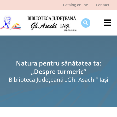
Skip
Catalog online
Contact
to
content
Tog
Nav
Despre bibliotecă
Pagina cititorului
Ştiri şi evenimente
Natura pentru sănătatea ta:
„Despre turmeric”
Programe şi proiecte
Biblioteca Judeţeană „Gh. Asachi” Iaşi
Interes public