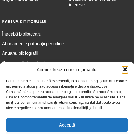
interese
PAGINA CITITORULUI
Întreabă bibliotecarul
Abonamente publicaţii periodice
Anuare, bibliografii
Cartea lunii din colecțiile
speciale
Administrează consimțământul
Informații pentru copii
Pentru a oferi cea mai bună experiență, folosim tehnologii, cum ar fi cookie-
uri, pentru a stoca și/sau accesa informațiile despre dispozitive.
Informații pentru adolescenți
Consimțământul pentru aceste tehnologii ne permite să procesăm date,
Informații pentru adulți
cum ar fi comportamentul de navigare sau ID-uri unice pe acest site. Dacă
nu îți dai consimțământul sau îți retragi consimțământul dat poate avea
Informații pentru seniori
afecte negative asupra unor anumite funcționalități și funcții.
Biblioteci publice
Acceptă