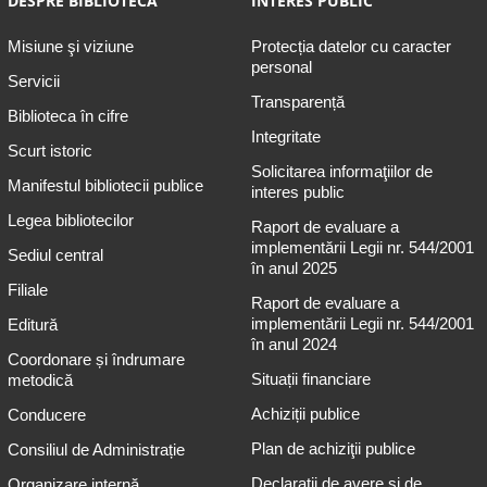
DESPRE BIBLIOTECĂ
INTERES PUBLIC
Misiune şi viziune
Protecția datelor cu caracter
personal
Servicii
Transparență
Biblioteca în cifre
Integritate
Scurt istoric
Solicitarea informaţiilor de
Manifestul bibliotecii publice
interes public
Legea bibliotecilor
Raport de evaluare a
implementării Legii nr. 544/2001
Sediul central
în anul 2025
Filiale
Raport de evaluare a
implementării Legii nr. 544/2001
Editură
în anul 2024
Coordonare și îndrumare
Situații financiare
metodică
Achiziții publice
Conducere
Plan de achiziţii publice
Consiliul de Administrație
Declarații de avere și de
Organizare internă