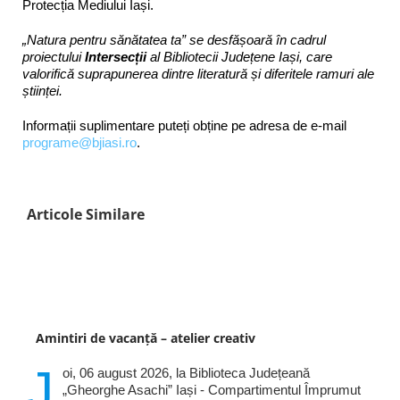
Protecția Mediului Iași.
„Natura pentru sănătatea ta” se desfășoară în cadrul
proiectului
Intersecții
al Bibliotecii Județene Iași, care
valorifică suprapunerea dintre literatură și diferitele ramuri ale
științei.
Informații suplimentare puteți obține pe adresa de e-mail
programe@bjiasi.ro
.
Articole Similare
Amintiri de vacanță – atelier creativ
J
oi, 06 august 2026, la Biblioteca Județeană
„Gheorghe Asachi” Iași - Compartimentul Împrumut