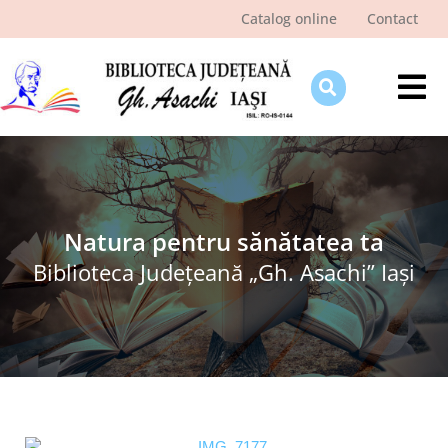
Skip
Catalog online
Contact
to
content
Tog
Nav
Despre bibliotecă
Pagina cititorului
Ştiri şi evenimente
Natura pentru sănătatea ta
Biblioteca Judeţeană „Gh. Asachi” Iaşi
Programe şi proiecte
Interes public