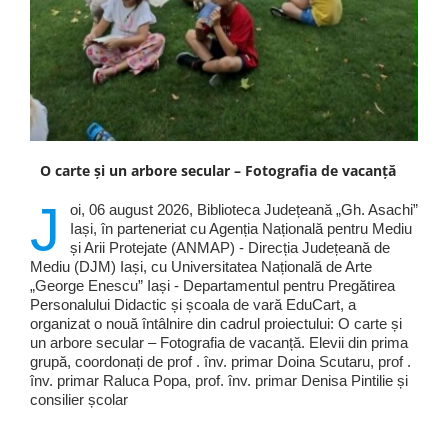
O carte și un arbore secular – Fotografia de vacanță
J
oi, 06 august 2026, Biblioteca Județeană „Gh. Asachi”
Iași, în parteneriat cu Agenția Națională pentru Mediu
și Arii Protejate (ANMAP) - Direcția Județeană de
Mediu (DJM) Iași, cu Universitatea Națională de Arte
„George Enescu” Iași - Departamentul pentru Pregătirea
Personalului Didactic și școala de vară EduCart, a
organizat o nouă întâlnire din cadrul proiectului: O carte și
un arbore secular – Fotografia de vacanță. Elevii din prima
grupă, coordonați de prof . înv. primar Doina Scutaru, prof .
înv. primar Raluca Popa, prof. înv. primar Denisa Pintilie și
consilier școlar