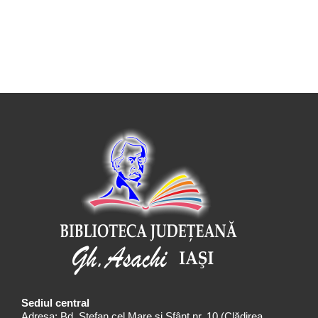
Sediul central
Adresa: Bd. Ștefan cel Mare și Sfânt nr. 10 (Clădirea