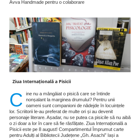
Avva Handmade pentru o colaborare
Ziua Internațională a Pisicii
C
ine nu a mângâiat o pisică care se întinde
nonșalant la marginea drumului? Pentru unii
oameni sunt companioni de nădejde în locuințele
lor. Scriitorii le-au preferat de multe ori și au devenit
personaje literare. Așadar, nu se putea ca pisicile să nu aibă
o zi doar a lor în care să fie răsfățate. Ziua Internațională a
Pisicii este pe 8 august! Compartimentul Împrumut carte
pentru Adulți al Bibliotecii Județene „Gh. Asachi” Iași a