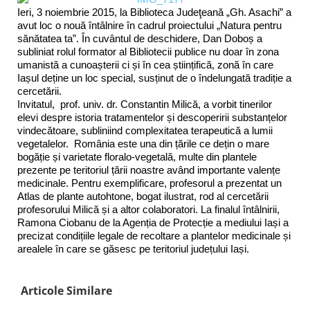
Ieri, 3 noiembrie 2015, la Biblioteca Judeţeană „Gh. Asachi” a
avut loc o nouă întâlnire în cadrul proiectului „Natura pentru
sănătatea ta”. În cuvântul de deschidere, Dan Doboș a
subliniat rolul formator al Bibliotecii publice nu doar în zona
umanistă a cunoașterii ci și în cea științifică, zonă în care
Iașul deține un loc special, susținut de o îndelungată tradiție a
cercetării.
Invitatul,
prof. univ. dr. Constantin Milică, a vorbit tinerilor
elevi despre istoria tratamentelor și descoperirii substanțelor
vindecătoare, subliniind complexitatea terapeutică a lumii
vegetalelor. România este una din țările ce dețin o mare
bogăție și varietate floralo-vegetală, multe din plantele
prezente pe teritoriul țării noastre având importante valențe
medicinale. Pentru exemplificare, profesorul a prezentat un
Atlas de plante autohtone, bogat ilustrat, rod al cercetării
profesorului Milică și a altor colaboratori. La finalul întâlnirii,
Ramona Ciobanu de la Agenția de Protecție a mediului Iași a
precizat condițiile legale de recoltare a plantelor medicinale și
arealele în care se găsesc pe teritoriul județului Iași.
Articole Similare