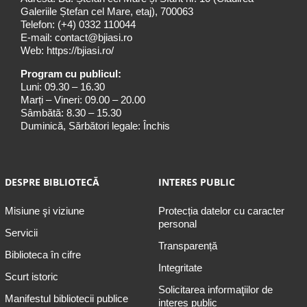
Galeriile Ștefan cel Mare, etaj), 700063
Telefon:
(+4) 0332 110044
E-mail:
contact@bjiasi.ro
Web:
https://bjiasi.ro/
Program cu publicul:
Luni: 09.30 – 16.30
Marți – Vineri: 09.00 – 20.00
Sâmbătă: 8.30 – 15.30
Duminică, Sărbători legale: Închis
DESPRE BIBLIOTECĂ
INTERES PUBLIC
Misiune şi viziune
Protecția datelor cu caracter
personal
Servicii
Transparență
Biblioteca în cifre
Integritate
Scurt istoric
Solicitarea informaţiilor de
Manifestul bibliotecii publice
interes public