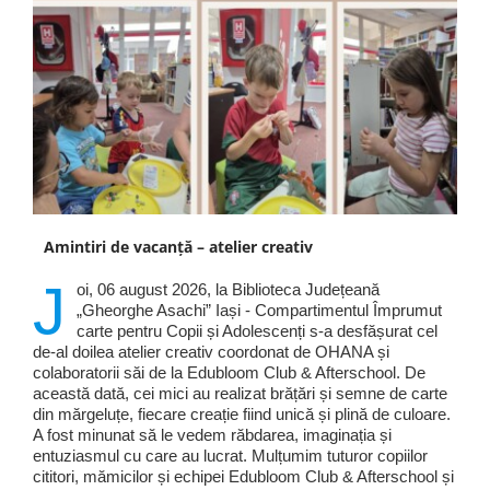
Amintiri de vacanță – atelier creativ
J
oi, 06 august 2026, la Biblioteca Județeană
„Gheorghe Asachi” Iași - Compartimentul Împrumut
carte pentru Copii și Adolescenți s-a desfășurat cel
de-al doilea atelier creativ coordonat de OHANA și
colaboratorii săi de la Edubloom Club & Afterschool. De
această dată, cei mici au realizat brățări și semne de carte
din mărgeluțe, fiecare creație fiind unică și plină de culoare.
A fost minunat să le vedem răbdarea, imaginația și
entuziasmul cu care au lucrat. Mulțumim tuturor copiilor
cititori, mămicilor și echipei Edubloom Club & Afterschool și