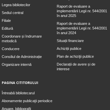
Legea bibliotecilor
Raport de evaluare a
implementării Legii nr. 544/2001
Sediul central
în anul 2025
Filiale
Raport de evaluare a
implementării Legii nr. 544/2001
Editură
în anul 2024
Coordonare și îndrumare
Situații financiare
metodică
Achiziții publice
Conducere
Plan de achiziţii publice
Consiliul de Administrație
Declarații de avere și de
Organizare internă
interese
PAGINA CITITORULUI
Întreabă bibliotecarul
Abonamente publicaţii periodice
Anuare, bibliografii