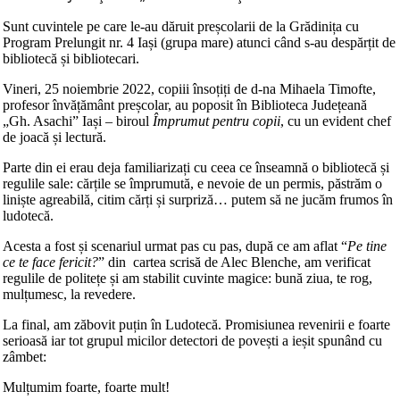
Sunt cuvintele pe care le-au dăruit preșcolarii de la Grădinița cu
Program Prelungit nr. 4 Iași (grupa mare) atunci când s-au despărțit de
bibliotecă și bibliotecari.
Vineri, 25 noiembrie 2022, copiii însoțiți de d-na Mihaela Timofte,
profesor învățământ preșcolar, au poposit în Biblioteca Județeană
„Gh. Asachi” Iași – biroul
Împrumut pentru copii
, cu un evident chef
de joacă și lectură.
Parte din ei erau deja familiarizați cu ceea ce înseamnă o bibliotecă și
regulile sale: cărțile se împrumută, e nevoie de un permis, păstrăm o
liniște agreabilă, citim cărți și surpriză… putem să ne jucăm frumos în
ludotecă.
Acesta a fost și scenariul urmat pas cu pas, după ce am aflat “
Pe tine
ce te face fericit?
” din cartea scrisă de Alec Blenche, am verificat
regulile de politețe și am stabilit cuvinte magice: bună ziua, te rog,
mulțumesc, la revedere.
La final, am zăbovit puțin în Ludotecă. Promisiunea revenirii e foarte
serioasă iar tot grupul micilor detectori de povești a ieșit spunând cu
zâmbet:
Mulțumim foarte, foarte mult!