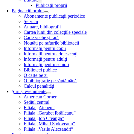
Publicații proprii
Pagina cititorului
Abonamente publicaţii periodice
Servicii
Anuare, bibliografii
Cartea lunii din colecțiile speciale
Carte veche și rară
Noutăţi pe rafturile bibliotecii
Informații pentru copii
Informații pentru adolescenți
Informații pentru adulți
Informații pentru seniori
Biblioteci publice
O carte pe zi
O bibliografie pe săptămână
Calcul penalități
Ştiri şi evenimente
American Corner
Sediul central
Filiala „Ateneu”
Filiala „Garabet Ibrăileanu”
Filiala „Ion Creangă”
Filiala „Mihail Sadoveanu”
Filiala „Vasile Alecsandri”