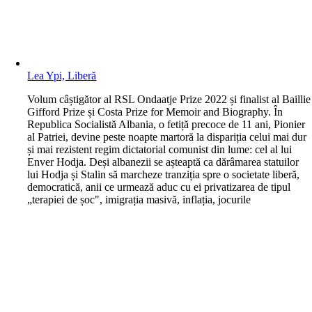
Lea Ypi, Liberă
V
olum câștigător al RSL Ondaatje Prize 2022 și finalist al Baillie
Gifford Prize și Costa Prize for Memoir and Biography. În
Republica Socialistă Albania, o fetiță precoce de 11 ani, Pionier
al Patriei, devine peste noapte martoră la dispariția celui mai dur
și mai rezistent regim dictatorial comunist din lume: cel al lui
Enver Hodja. Deși albanezii se așteaptă ca dărâmarea statuilor
lui Hodja și Stalin să marcheze tranziția spre o societate liberă,
democratică, anii ce urmează aduc cu ei privatizarea de tipul
„terapiei de șoc", imigrația masivă, inflația, jocurile