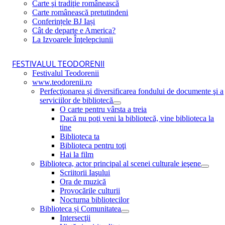
Carte şi tradiţie românească
Carte românească pretutindeni
Conferințele BJ Iași
Cât de departe e America?
La Izvoarele Înţelepciunii
FESTIVALUL TEODORENII
Festivalul Teodorenii
www.teodorenii.ro
Perfecţionarea şi diversificarea fondului de documente şi a
serviciilor de bibliotecă
O carte pentru vârsta a treia
Dacă nu poţi veni la bibliotecă, vine biblioteca la
tine
Biblioteca ta
Biblioteca pentru toţi
Hai la film
Biblioteca, actor principal al scenei culturale ieşene
Scriitorii Iaşului
Ora de muzică
Provocările culturii
Nocturna bibliotecilor
Biblioteca și Comunitatea
Intersecţii