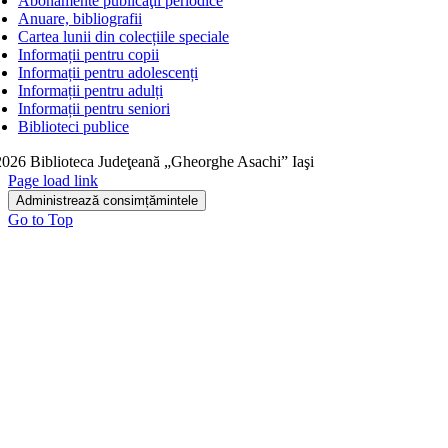
Abonamente publicaţii periodice
Anuare, bibliografii
Cartea lunii din colecțiile speciale
Informații pentru copii
Informații pentru adolescenți
Informații pentru adulți
Informații pentru seniori
Biblioteci publice
026 Biblioteca Judeţeană „Gheorghe Asachi” Iaşi
Page load link
Administrează consimțămintele
Go to Top