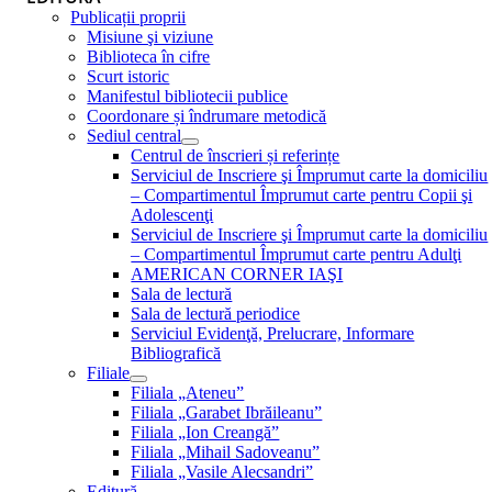
Publicații proprii
Misiune şi viziune
Biblioteca în cifre
Scurt istoric
Manifestul bibliotecii publice
Coordonare și îndrumare metodică
Sediul central
Centrul de înscrieri și referințe
Serviciul de Inscriere şi Împrumut carte la domiciliu
– Compartimentul Împrumut carte pentru Copii şi
Adolescenţi
Serviciul de Inscriere şi Împrumut carte la domiciliu
– Compartimentul Împrumut carte pentru Adulţi
AMERICAN CORNER IAŞI
Sala de lectură
Sala de lectură periodice
Serviciul Evidenţă, Prelucrare, Informare
Bibliografică
Filiale
Filiala „Ateneu”
Filiala „Garabet Ibrăileanu”
Filiala „Ion Creangă”
Filiala „Mihail Sadoveanu”
Filiala „Vasile Alecsandri”
Editură