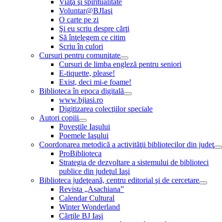
Viaţă şi spiritualitate
Voluntar@BJIaşi
O carte pe zi
Şi eu scriu despre cărţi
Să înţelegem ce citim
Scriu în culori
Cursuri pentru comunitate
Cursuri de limba engleză pentru seniori
E-tiquette, please!
Exist, deci mi-e foame!
Biblioteca în epoca digitală
www.bjiasi.ro
Digitizarea colecţiilor speciale
Autori copiii
Poveştile Iaşului
Poemele Iaşului
Coordonarea metodică a activităţii bibliotecilor din judeţ
ProBiblioteca
Strategia de dezvoltare a sistemului de biblioteci
publice din judeţul Iaşi
Biblioteca judeţeană, centru editorial şi de cercetare
Revista „Asachiana”
Calendar Cultural
Winter Wonderland
Cărţile BJ Iaşi