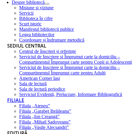
Despre bibliotecă
Misiune şi viziune
Servicii
Biblioteca în cifre
Scurt istoric
Manifestul bibliotecii publice
Legea bibliotecilor
Coordonare și îndrumare metodică
SEDIUL CENTRAL
Centrul de înscrieri și referințe
Serviciul de Inscriere şi Împrumut carte la domiciliu –
Compartimentul Împrumut carte pentru Copii şi Adolescenţi
Serviciul de Inscriere şi Împrumut carte la domiciliu –
Compartimentul Împrumut carte pentru Adulţi
American Corner Iaşi
Sala de lectură
Sala de lectură periodice
Serviciul Evidenţă, Prelucrare, Informare Bibliografică
FILIALE
Filiala „Ateneu”
Filiala „Garabet Ibrăileanu”
Filiala „Ion Creangă”
Filiala „Mihail Sadoveanu”
Filiala „Vasile Alecsandri”
EDITURĂ