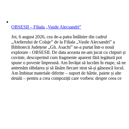
OBSESII – Filiala „Vasile Alecsandri”
J
oi, 6 august 2026, cea de-a patra întâlnire din cadrul
„Atelierului de Colaje” de la Filiala „Vasile Alecsandri” a
Bibliotecii Județene „Gh. Asachi” ne-a purtat într-o nouă
explorare - OBSESII. De data aceasta ne-am jucat cu chipuri și
cuvinte, descoperind cum fragmente aparent fără legătură pot
spune o poveste împreună. Am învățat să lucrăm în etape, să ne
antrenăm răbdarea și să lăsăm fiecare strat să-și găsească locul.
Am îmbinat materiale diferite – suport de hârtie, paiete și alte
detalii – pentru a crea compoziții care vorbesc despre ceea ce