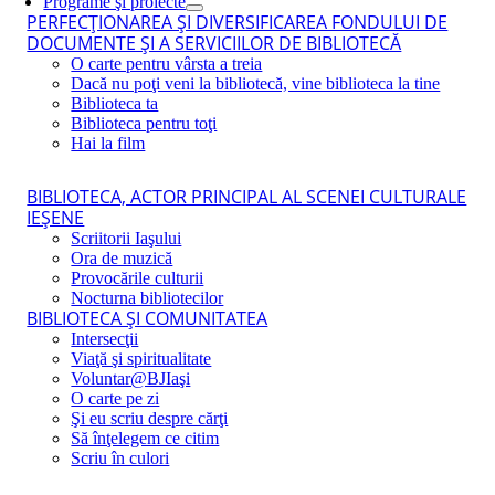
Programe şi proiecte
PERFECŢIONAREA ŞI DIVERSIFICAREA FONDULUI DE
DOCUMENTE ŞI A SERVICIILOR DE BIBLIOTECĂ
O carte pentru vârsta a treia
Dacă nu poţi veni la bibliotecă, vine biblioteca la tine
Biblioteca ta
Biblioteca pentru toţi
Hai la film
BIBLIOTECA, ACTOR PRINCIPAL AL SCENEI CULTURALE
IEŞENE
Scriitorii Iaşului
Ora de muzică
Provocările culturii
Nocturna bibliotecilor
BIBLIOTECA ŞI COMUNITATEA
Intersecţii
Viaţă şi spiritualitate
Voluntar@BJIaşi
O carte pe zi
Şi eu scriu despre cărţi
Să înţelegem ce citim
Scriu în culori