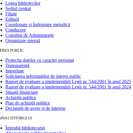
Legea bibliotecilor
Sediul central
Filiale
Editură
Coordonare și îndrumare metodică
Conducere
Consiliul de Administrație
Organizare internă
ERES PUBLIC
Protecția datelor cu caracter personal
Transparență
Integritate
Solicitarea informaţiilor de interes public
Raport de evaluare a implementării Legii nr. 544/2001 în anul 2025
Raport de evaluare a implementării Legii nr. 544/2001 în anul 2024
Situații financiare
Achiziții publice
Plan de achiziţii publice
Declarații de avere și de interese
INA CITITORULUI
Întreabă bibliotecarul