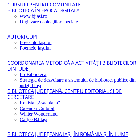
CURSURI PENTRU COMUNITATE
BIBLIOTECA ÎN EPOCA DIGITALĂ
www.bjiasi.ro
Digitizarea colecţiilor speciale
AUTORI COPIII
Poveştile Iaşului
Poemele Iaşului
COORDONAREA METODICĂ A ACTIVITĂŢII BIBLIOTECILOR
DIN JUDEŢ
ProBiblioteca
Strategia de dezvoltare a sistemului de biblioteci publice din
judeţul Iaşi
BIBLIOTECA JUDEŢEANĂ, CENTRU EDITORIAL ŞI DE
CERCETARE
Revista „Asachiana”
Calendar Cultural
Winter Wonderland
Cărţile BJ Iaşi
BIBLIOTECA JUDEŢEANĂ IAŞI, ÎN ROMÂNIA ŞI ÎN LUME