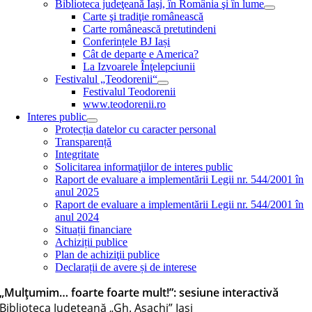
Biblioteca judeţeană Iaşi, în România şi în lume
Carte şi tradiţie românească
Carte românească pretutindeni
Conferințele BJ Iași
Cât de departe e America?
La Izvoarele Înţelepciunii
Festivalul „Teodorenii“
Festivalul Teodorenii
www.teodorenii.ro
Interes public
Protecția datelor cu caracter personal
Transparență
Integritate
Solicitarea informaţiilor de interes public
Raport de evaluare a implementării Legii nr. 544/2001 în
anul 2025
Raport de evaluare a implementării Legii nr. 544/2001 în
anul 2024
Situații financiare
Achiziții publice
Plan de achiziţii publice
Declarații de avere și de interese
„Mulțumim… foarte foarte mult!”: sesiune interactivă
Biblioteca Judeţeană „Gh. Asachi” Iaşi