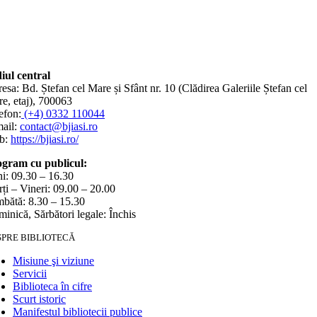
iul central
esa: Bd. Ștefan cel Mare și Sfânt nr. 10 (Clădirea Galeriile Ștefan cel
e, etaj), 700063
efon:
(+4) 0332 110044
ail:
contact@bjiasi.ro
b:
https://bjiasi.ro/
gram cu publicul:
i: 09.30 – 16.30
ți – Vineri: 09.00 – 20.00
bătă: 8.30 – 15.30
inică, Sărbători legale: Închis
SPRE BIBLIOTECĂ
Misiune şi viziune
Servicii
Biblioteca în cifre
Scurt istoric
Manifestul bibliotecii publice