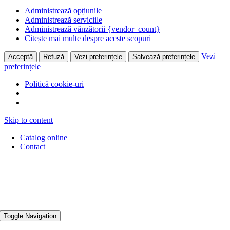
Administrează opțiunile
Administrează serviciile
Administrează vânzătorii {vendor_count}
Citește mai multe despre aceste scopuri
Vezi
Acceptă
Refuză
Vezi preferințele
Salvează preferințele
preferințele
Politică cookie-uri
Skip to content
Catalog online
Contact
Toggle Navigation