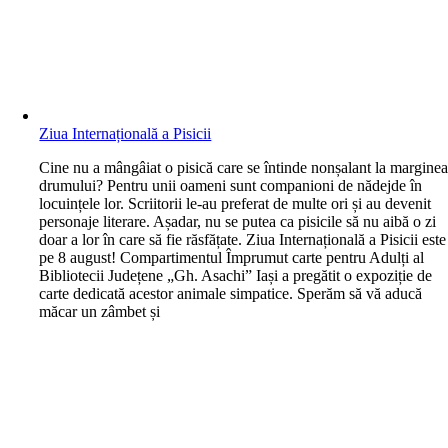
Ziua Internațională a Pisicii
C
ine nu a mângâiat o pisică care se întinde nonșalant la margine
drumului? Pentru unii oameni sunt companioni de nădejde în
locuințele lor. Scriitorii le-au preferat de multe ori și au devenit
personaje literare. Așadar, nu se putea ca pisicile să nu aibă o zi
doar a lor în care să fie răsfățate. Ziua Internațională a Pisicii este
pe 8 august! Compartimentul Împrumut carte pentru Adulți al
Bibliotecii Județene „Gh. Asachi” Iași a pregătit o expoziție de
carte dedicată acestor animale simpatice. Sperăm să vă aducă
măcar un zâmbet și