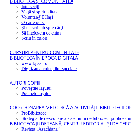
BIBLIOTECA ŞI COMUNITATEA
Intersecţii
Viaţă şi spiritualitate
Voluntar@BJIaşi
O carte pe zi
Şi eu scriu despre cărţi
Să înţelegem ce citim
Scriu în culori
CURSURI PENTRU COMUNITATE
BIBLIOTECA ÎN EPOCA DIGITALĂ
www.bjiasi.ro
Digitizarea colecţiilor speciale
AUTORI COPIII
Poveştile Iaşului
Poemele Iaşului
COORDONAREA METODICĂ A ACTIVITĂŢII BIBLIOTECILOR
ProBiblioteca
Strategia de dezvoltare a sistemului de biblioteci publice din
BIBLIOTECA JUDEŢEANĂ, CENTRU EDITORIAL ŞI DE CER
Revista „Asachiana”