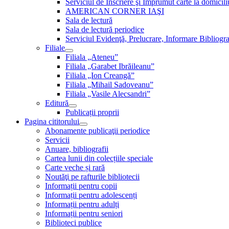
Serviciul de Inscriere şi Împrumut carte la domici
AMERICAN CORNER IAŞI
Sala de lectură
Sala de lectură periodice
Serviciul Evidenţă, Prelucrare, Informare Bibliogra
Filiale
Filiala „Ateneu”
Filiala „Garabet Ibrăileanu”
Filiala „Ion Creangă”
Filiala „Mihail Sadoveanu”
Filiala „Vasile Alecsandri”
Editură
Publicații proprii
Pagina cititorului
Abonamente publicaţii periodice
Servicii
Anuare, bibliografii
Cartea lunii din colecțiile speciale
Carte veche și rară
Noutăţi pe rafturile bibliotecii
Informații pentru copii
Informații pentru adolescenți
Informații pentru adulți
Informații pentru seniori
Biblioteci publice