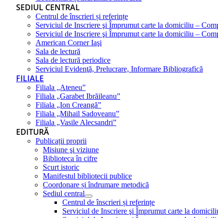
SEDIUL CENTRAL
Centrul de înscrieri și referințe
Serviciul de Inscriere şi Împrumut carte la domiciliu – Com
Serviciul de Inscriere şi Împrumut carte la domiciliu – Co
American Corner Iaşi
Sala de lectură
Sala de lectură periodice
Serviciul Evidenţă, Prelucrare, Informare Bibliografică
FILIALE
Filiala „Ateneu”
Filiala „Garabet Ibrăileanu”
Filiala „Ion Creangă”
Filiala „Mihail Sadoveanu”
Filiala „Vasile Alecsandri”
EDITURĂ
Publicații proprii
Misiune şi viziune
Biblioteca în cifre
Scurt istoric
Manifestul bibliotecii publice
Coordonare și îndrumare metodică
Sediul central
Centrul de înscrieri și referințe
Serviciul de Inscriere şi Împrumut carte la domici