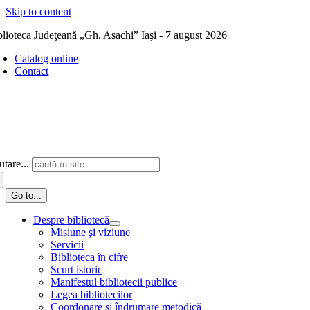
Skip to content
blioteca Judeţeană „Gh. Asachi” Iaşi - 7 august 2026
Catalog online
Contact
tare...
Go to...
Despre bibliotecă
Misiune şi viziune
Servicii
Biblioteca în cifre
Scurt istoric
Manifestul bibliotecii publice
Legea bibliotecilor
Coordonare și îndrumare metodică