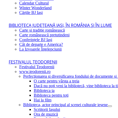
Calendar Cultural
Winter Wonderland
Cărţile BJ Iaşi
BIBLIOTECA JUDEŢEANĂ IAŞI, ÎN ROMÂNIA ŞI ÎN LUME
Carte şi tradiţie românească
Carte românească pretutindeni
Conferințele BJ Iași
Cât de departe e America?
La Izvoarele Înţelepciunii
FESTIVALUL TEODORENII
Festivalul Teodorenii
www.teodorenii.ro
Perfecţionarea şi diversificarea fondului de documente şi a
O carte pentru vârsta a treia
Dacă nu poţi veni la bibliotecă, vine biblioteca la t
Biblioteca ta
Biblioteca pentru toţi
Hai la film
Biblioteca, actor principal al scenei culturale ieşene
Scriitorii Iaşului
Ora de muzică