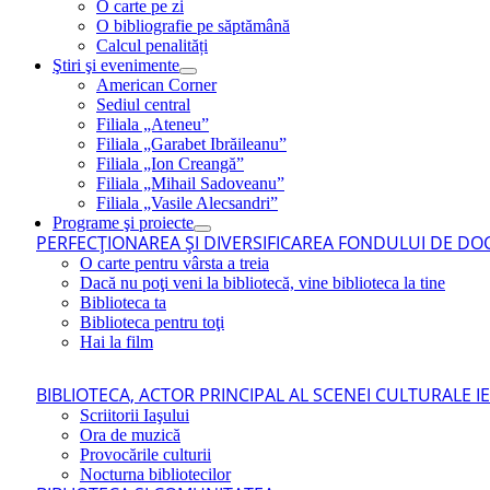
O carte pe zi
O bibliografie pe săptămână
Calcul penalități
Ştiri şi evenimente
American Corner
Sediul central
Filiala „Ateneu”
Filiala „Garabet Ibrăileanu”
Filiala „Ion Creangă”
Filiala „Mihail Sadoveanu”
Filiala „Vasile Alecsandri”
Programe şi proiecte
PERFECŢIONAREA ŞI DIVERSIFICAREA FONDULUI DE DOC
O carte pentru vârsta a treia
Dacă nu poţi veni la bibliotecă, vine biblioteca la tine
Biblioteca ta
Biblioteca pentru toţi
Hai la film
BIBLIOTECA, ACTOR PRINCIPAL AL SCENEI CULTURALE I
Scriitorii Iaşului
Ora de muzică
Provocările culturii
Nocturna bibliotecilor