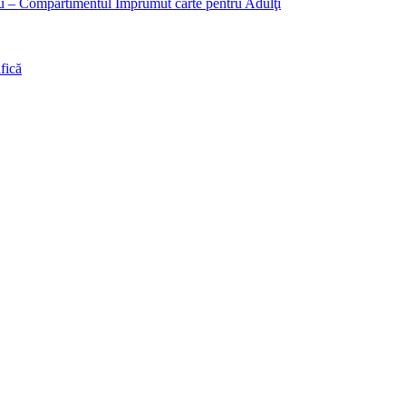
liu – Compartimentul Împrumut carte pentru Adulţi
fică