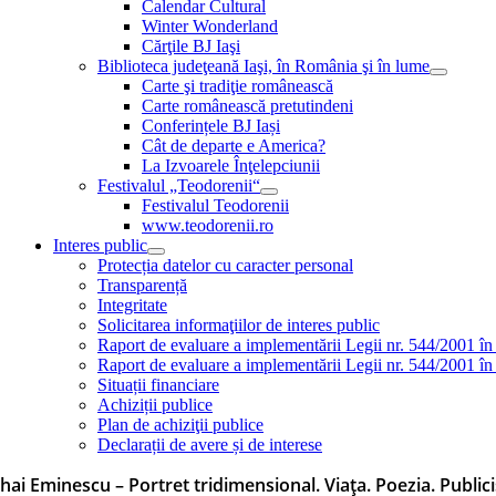
Calendar Cultural
Winter Wonderland
Cărţile BJ Iaşi
Biblioteca judeţeană Iaşi, în România şi în lume
Carte şi tradiţie românească
Carte românească pretutindeni
Conferințele BJ Iași
Cât de departe e America?
La Izvoarele Înţelepciunii
Festivalul „Teodorenii“
Festivalul Teodorenii
www.teodorenii.ro
Interes public
Protecția datelor cu caracter personal
Transparență
Integritate
Solicitarea informaţiilor de interes public
Raport de evaluare a implementării Legii nr. 544/2001 în
Raport de evaluare a implementării Legii nr. 544/2001 în
Situații financiare
Achiziții publice
Plan de achiziţii publice
Declarații de avere și de interese
hai Eminescu – Portret tridimensional. Viața. Poezia. Publici