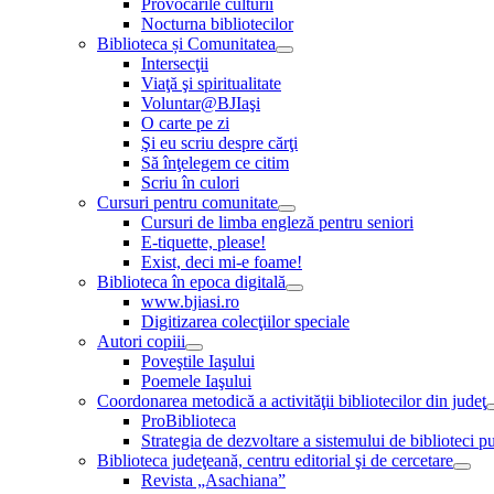
Provocările culturii
Nocturna bibliotecilor
Biblioteca și Comunitatea
Intersecţii
Viaţă şi spiritualitate
Voluntar@BJIaşi
O carte pe zi
Şi eu scriu despre cărţi
Să înţelegem ce citim
Scriu în culori
Cursuri pentru comunitate
Cursuri de limba engleză pentru seniori
E-tiquette, please!
Exist, deci mi-e foame!
Biblioteca în epoca digitală
www.bjiasi.ro
Digitizarea colecţiilor speciale
Autori copiii
Poveştile Iaşului
Poemele Iaşului
Coordonarea metodică a activităţii bibliotecilor din judeţ
ProBiblioteca
Strategia de dezvoltare a sistemului de biblioteci pu
Biblioteca judeţeană, centru editorial şi de cercetare
Revista „Asachiana”