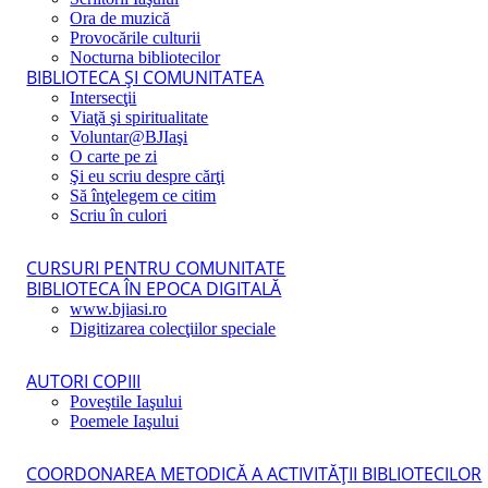
Ora de muzică
Provocările culturii
Nocturna bibliotecilor
BIBLIOTECA ŞI COMUNITATEA
Intersecţii
Viaţă şi spiritualitate
Voluntar@BJIaşi
O carte pe zi
Şi eu scriu despre cărţi
Să înţelegem ce citim
Scriu în culori
CURSURI PENTRU COMUNITATE
BIBLIOTECA ÎN EPOCA DIGITALĂ
www.bjiasi.ro
Digitizarea colecţiilor speciale
AUTORI COPIII
Poveştile Iaşului
Poemele Iaşului
COORDONAREA METODICĂ A ACTIVITĂŢII BIBLIOTECILOR