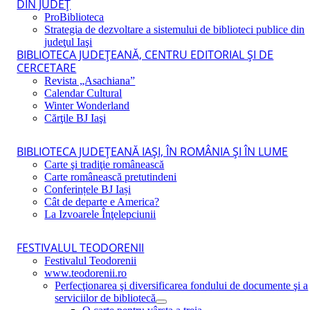
DIN JUDEŢ
ProBiblioteca
Strategia de dezvoltare a sistemului de biblioteci publice din
judeţul Iaşi
BIBLIOTECA JUDEŢEANĂ, CENTRU EDITORIAL ŞI DE
CERCETARE
Revista „Asachiana”
Calendar Cultural
Winter Wonderland
Cărţile BJ Iaşi
BIBLIOTECA JUDEŢEANĂ IAŞI, ÎN ROMÂNIA ŞI ÎN LUME
Carte şi tradiţie românească
Carte românească pretutindeni
Conferințele BJ Iași
Cât de departe e America?
La Izvoarele Înţelepciunii
FESTIVALUL TEODORENII
Festivalul Teodorenii
www.teodorenii.ro
Perfecţionarea şi diversificarea fondului de documente şi a
serviciilor de bibliotecă