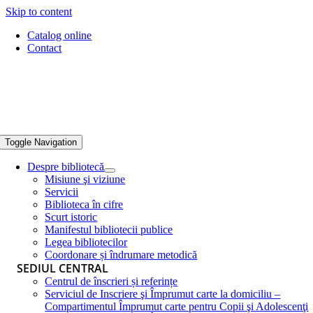
Skip to content
Catalog online
Contact
Toggle Navigation
Despre bibliotecă
Misiune şi viziune
Servicii
Biblioteca în cifre
Scurt istoric
Manifestul bibliotecii publice
Legea bibliotecilor
Coordonare și îndrumare metodică
SEDIUL CENTRAL
Centrul de înscrieri și referințe
Serviciul de Inscriere şi Împrumut carte la domiciliu –
Compartimentul Împrumut carte pentru Copii şi Adolescenţi