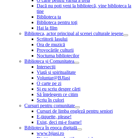
O carte pentru vârsta a treia
Dacă nu poţi veni la bibliotecă, vine biblioteca la
tine
Biblioteca ta
Biblioteca pentru toţi
Hai la film
Biblioteca, actor principal al scenei culturale ieşene
Scriitorii Iaşului
Ora de muzică
Provocările culturii
Nocturna bibliotecilor
Biblioteca și Comunitatea
Intersecţii
Viaţă şi spiritualitate
Voluntar@BJIaşi
O carte pe zi
Şi eu scriu despre cărţi
Să înţelegem ce citim
Scriu în culori
Cursuri pentru comunitate
Cursuri de limba engleză pentru seniori
E-tiquette, please!
Exist, deci mi-e foame!
Biblioteca în epoca digitală
www.bjiasi.ro