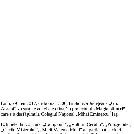
Luni, 29 mai 2017, de la ora 13.00, Biblioteca Județeană „Gh.
Asachi” va susține activitatea finală a proiectului
„Magia științei”
,
care s-a desfășurat la Colegiul Naţional „Mihai Eminescu” Iaşi.
Echipele din concurs: „Campionii”, „Vulturii Cerului”, „Pufoșeniile”,
„Cheile Misterului”, „Micii Matematicieni” au participat la cinci