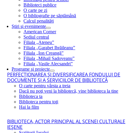
Biblioteci publice
O carte pe zi
O bibliografie pe săptămână
Calcul penalități
Ştiri şi evenimente
American Corner
Sediul central
Filiala „Ateneu”
Filiala „Garabet Ibrăileanu”
Filiala „Ion Creangă”
Filiala „Mihail Sadoveanu”
Filiala „Vasile Alecsandri”
Programe şi proiecte
PERFECŢIONAREA ŞI DIVERSIFICAREA FONDULUI DE
DOCUMENTE ŞI A SERVICIILOR DE BIBLIOTECĂ
O carte pentru vârsta a treia
Dacă nu poţi veni la bibliotecă, vine biblioteca la tine
Biblioteca ta
Biblioteca pentru toţi
Hai la film
BIBLIOTECA, ACTOR PRINCIPAL AL SCENEI CULTURALE
IEŞENE
Scriitorii Iaşului