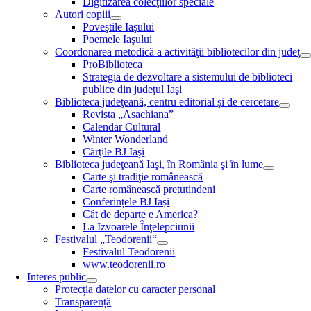
Digitizarea colecţiilor speciale
Autori copiii
Poveştile Iaşului
Poemele Iaşului
Coordonarea metodică a activităţii bibliotecilor din judeţ
ProBiblioteca
Strategia de dezvoltare a sistemului de biblioteci
publice din judeţul Iaşi
Biblioteca judeţeană, centru editorial şi de cercetare
Revista „Asachiana”
Calendar Cultural
Winter Wonderland
Cărţile BJ Iaşi
Biblioteca judeţeană Iaşi, în România şi în lume
Carte şi tradiţie românească
Carte românească pretutindeni
Conferințele BJ Iași
Cât de departe e America?
La Izvoarele Înţelepciunii
Festivalul „Teodorenii“
Festivalul Teodorenii
www.teodorenii.ro
Interes public
Protecția datelor cu caracter personal
Transparență