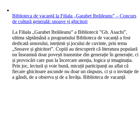
Biblioteca de vacanță la Filiala „Garabet Ibrăileanu” – Concurs
de cultură generală: snoave și ghicitori
L
a Filiala „Garabet Ibrăileanu” a Bibliotecii ”Gh. Asachi”,
ultima săptămână a programului Biblioteca de vacanță a fost
dedicată umorului, istețimii și jocului de cuvinte, prin tema
„Snoave și ghicitori”. Copiii au descoperit că literatura populară
nu înseamnă doar povești transmise din generație în generație, ci
și provocări care pun la încercare atenția, logica și imaginația.
Prin joc, lectură și voie bună, micuții participanți au aflat că
fiecare ghicitoare ascunde nu doar un răspuns, ci și o invitație de
a gândi, de a observa și de a învăța. Biblioteca de vacanță