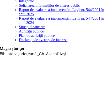
Integritate
Solicitarea informaţiilor de interes public
Raport de evaluare a implementării Legii nr. 544/2001 în
anul 2025
Raport de evaluare a implementării Legii nr. 544/2001 în
anul 2024
Situații financiare
Achiziții publice
Plan de achiziţii publice
Declarații de avere și de interese
Magia științei
Biblioteca Judeţeană „Gh. Asachi” Iaşi