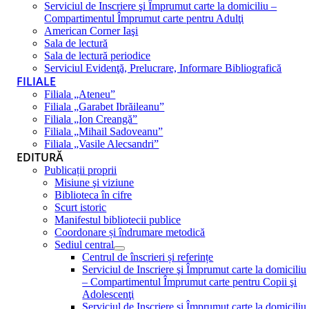
Serviciul de Inscriere şi Împrumut carte la domiciliu –
Compartimentul Împrumut carte pentru Adulţi
American Corner Iaşi
Sala de lectură
Sala de lectură periodice
Serviciul Evidenţă, Prelucrare, Informare Bibliografică
FILIALE
Filiala „Ateneu”
Filiala „Garabet Ibrăileanu”
Filiala „Ion Creangă”
Filiala „Mihail Sadoveanu”
Filiala „Vasile Alecsandri”
EDITURĂ
Publicații proprii
Misiune şi viziune
Biblioteca în cifre
Scurt istoric
Manifestul bibliotecii publice
Coordonare și îndrumare metodică
Sediul central
Centrul de înscrieri și referințe
Serviciul de Inscriere şi Împrumut carte la domiciliu
– Compartimentul Împrumut carte pentru Copii şi
Adolescenţi
Serviciul de Inscriere şi Împrumut carte la domiciliu