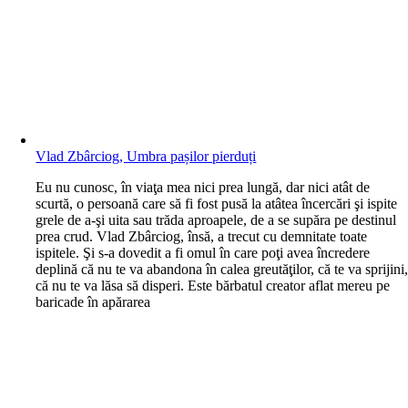
Vlad Zbârciog, Umbra pașilor pierduți
E
u nu cunosc, în viaţa mea nici prea lungă, dar nici atât de
scurtă, o persoană care să fi fost pusă la atâtea încercări şi ispite
grele de a-şi uita sau trăda aproapele, de a se supăra pe destinul
prea crud. Vlad Zbârciog, însă, a trecut cu demnitate toate
ispitele. Şi s-a dovedit a fi omul în care poţi avea încredere
deplină că nu te va abandona în calea greutăţilor, că te va sprijini
că nu te va lăsa să disperi. Este bărbatul creator aflat mereu pe
baricade în apărarea