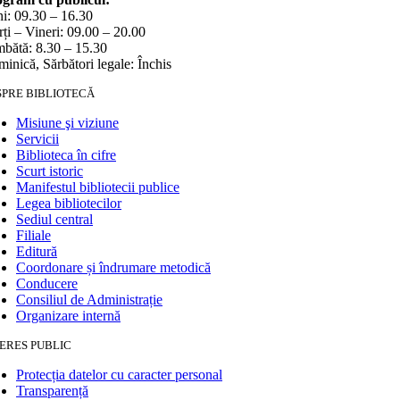
i: 09.30 – 16.30
ți – Vineri: 09.00 – 20.00
bătă: 8.30 – 15.30
inică, Sărbători legale: Închis
SPRE BIBLIOTECĂ
Misiune şi viziune
Servicii
Biblioteca în cifre
Scurt istoric
Manifestul bibliotecii publice
Legea bibliotecilor
Sediul central
Filiale
Editură
Coordonare și îndrumare metodică
Conducere
Consiliul de Administrație
Organizare internă
ERES PUBLIC
Protecția datelor cu caracter personal
Transparență