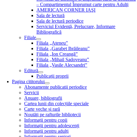
– Compartimentul Împrumut carte pentru Adulţi
AMERICAN CORNER IAŞI
Sala de lectură
Sala de lectură periodice
Serviciul Evidenţă, Prelucrare, Informare
Bibliografică
Filiale
Filiala „Ateneu”
Filiala „Garabet Ibrăileanu”
Filiala „Ion Creangă”
Filiala „Mihail Sadoveanu”
Filiala „Vasile Alecsandri”
Editură
Publicații proprii
Pagina cititorului
Abonamente publicaţii periodice
Servicii
Anuare, bibliografii
Cartea lunii din colecțiile speciale
Carte veche și rară
Noutăţi pe rafturile bibliotecii
Informații pentru copii
Informații pentru adolescenți
Informații pentru adulți
Informații pentru seniori