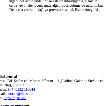
îngăduitor acolo unde unii ar aștepta intrasingența, și taie în
carne vie în alte locuri, unde alții invocă cutume de neschimbat.
De aceea cartea de față va provoca scandal. Este o integrală a
iul central
esa: Bd. Ștefan cel Mare și Sfânt nr. 10 (Clădirea Galeriile Ștefan cel
e, etaj), 700063
efon:
(+4) 0332 110044
ail:
contact@bjiasi.ro
b:
https://bjiasi.ro/
gram cu publicul: