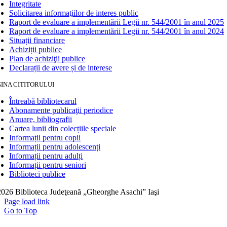
Integritate
Solicitarea informaţiilor de interes public
Raport de evaluare a implementării Legii nr. 544/2001 în anul 2025
Raport de evaluare a implementării Legii nr. 544/2001 în anul 2024
Situații financiare
Achiziții publice
Plan de achiziţii publice
Declarații de avere și de interese
INA CITITORULUI
Întreabă bibliotecarul
Abonamente publicaţii periodice
Anuare, bibliografii
Cartea lunii din colecțiile speciale
Informații pentru copii
Informații pentru adolescenți
Informații pentru adulți
Informații pentru seniori
Biblioteci publice
026 Biblioteca Judeţeană „Gheorghe Asachi” Iaşi
Page load link
Go to Top