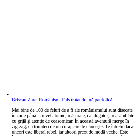
Briscan Zara, Românism. Fals tratat de ură patriotică
M
ai bine de 100 de feluri de a fi ale românismului sunt disecate
în carte până la nivel atomic, măsurate, catalogate și reasamblate
cu grijă și atenție de ceasornicar. În această aventură merge în
zig-zag, cu trimiteri de un curaj care te năucește. Te întrebi dacă
uneori este liberal rebel, iar alteori preot de modă veche. Este