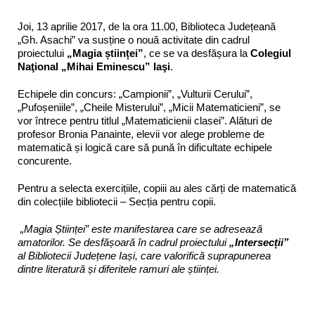
Joi, 13 aprilie 2017, de la ora 11.00, Biblioteca Județeană
„Gh. Asachi” va susține o nouă activitate din cadrul
proiectului
„Magia științei”
, ce se va desfășura la
Colegiul
Naţional „Mihai Eminescu” Iaşi
.
Echipele din concurs: „Campionii”, „Vulturii Cerului”,
„Pufoșeniile”, „Cheile Misterului”, „Micii Matematicieni”, se
vor întrece pentru titlul „Matematicienii clasei”. Alături de
profesor Bronia Panainte, elevii vor alege probleme de
matematică și logică care să pună în dificultate echipele
concurente.
Pentru a selecta exercițiile, copiii au ales cărți de matematică
din colecțiile bibliotecii – Secția pentru copii.
„
Magia Științei” este manifestarea care se adresează
amatorilor. Se desfășoară în cadrul proiectului
„
Intersecții”
al Bibliotecii Județene Iași, care valorifică suprapunerea
dintre literatură și diferitele ramuri ale științei.