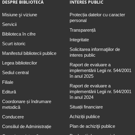
DESPRE BIBLIOTECĂ
INTERES PUBLIC
Misiune şi viziune
Protecția datelor cu caracter
personal
Servicii
Transparență
Biblioteca în cifre
Integritate
Scurt istoric
Solicitarea informaţiilor de
Manifestul bibliotecii publice
interes public
Legea bibliotecilor
Raport de evaluare a
implementării Legii nr. 544/2001
Sediul central
în anul 2025
Filiale
Raport de evaluare a
implementării Legii nr. 544/2001
Editură
în anul 2024
Coordonare și îndrumare
Situații financiare
metodică
Achiziții publice
Conducere
Plan de achiziţii publice
Consiliul de Administrație