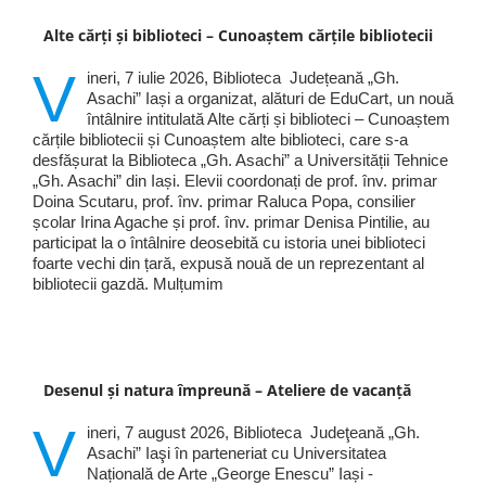
Alte cărți și biblioteci – Cunoaștem cărțile bibliotecii
V
ineri, 7 iulie 2026, Biblioteca Județeană „Gh.
Asachi” Iași a organizat, alături de EduCart, un nouă
întâlnire intitulată Alte cărți și biblioteci – Cunoaștem
cărțile bibliotecii și Cunoaștem alte biblioteci, care s-a
desfășurat la Biblioteca „Gh. Asachi” a Universității Tehnice
„Gh. Asachi” din Iași. Elevii coordonați de prof. înv. primar
Doina Scutaru, prof. înv. primar Raluca Popa, consilier
școlar Irina Agache și prof. înv. primar Denisa Pintilie, au
participat la o întâlnire deosebită cu istoria unei biblioteci
foarte vechi din țară, expusă nouă de un reprezentant al
bibliotecii gazdă. Mulțumim
Desenul și natura împreună – Ateliere de vacanță
V
ineri, 7 august 2026, Biblioteca Judeţeană „Gh.
Asachi” Iaşi în parteneriat cu Universitatea
Națională de Arte „George Enescu” Iași -