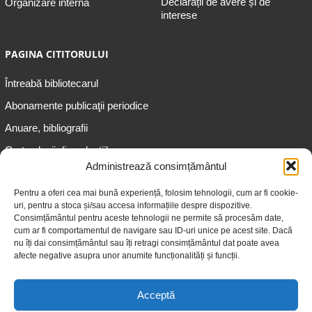
Declarații de avere și de
Organizare internă
interese
PAGINA CITITORULUI
Întreabă bibliotecarul
Abonamente publicaţii periodice
Anuare, bibliografii
Cartea lunii din colecțiile
speciale
Administrează consimțământul
Informații pentru copii
Pentru a oferi cea mai bună experiență, folosim tehnologii, cum ar fi cookie-
uri, pentru a stoca și/sau accesa informațiile despre dispozitive.
Informații pentru adolescenți
Consimțământul pentru aceste tehnologii ne permite să procesăm date,
Informații pentru adulți
cum ar fi comportamentul de navigare sau ID-uri unice pe acest site. Dacă
nu îți dai consimțământul sau îți retragi consimțământul dat poate avea
Informații pentru seniori
afecte negative asupra unor anumite funcționalități și funcții.
Biblioteci publice
Acceptă