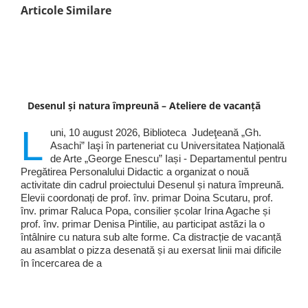
Articole Similare
Desenul și natura împreună – Ateliere de vacanță
L
uni, 10 august 2026, Biblioteca Judeţeană „Gh.
Asachi” Iaşi în parteneriat cu Universitatea Națională
de Arte „George Enescu” Iași - Departamentul pentru
Pregătirea Personalului Didactic a organizat o nouă
activitate din cadrul proiectului Desenul și natura împreună.
Elevii coordonați de prof. înv. primar Doina Scutaru, prof.
înv. primar Raluca Popa, consilier școlar Irina Agache și
prof. înv. primar Denisa Pintilie, au participat astăzi la o
întâlnire cu natura sub alte forme. Ca distracție de vacanță
au asamblat o pizza desenată și au exersat linii mai dificile
în încercarea de a