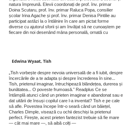
natura împreună. Elevii coordonați de prof. înv. primar
Doina Scutaru, prof. înv. primar Raluca Popa, consilier
școlar Irina Agache și prof. înv. primar Denisa Pintilie au
participat astăzi la o întâlnire în care am pictat forme
diverse cu ajutorul sforii și am învățat să ne cunoaștem pe
fiecare din noi desenând mâna personală, ornată cu
Edwina Wyaat, Tish
„Tish vorbește despre nevoia universală de a fi iubit, despre
încercările de a te adapta și despre încrederea în sine...
Tish, prietenul imaginar, întruchipează blândețea, durerea și
bunătatea... O poveste frumoasă." Readplus Ce se
întâmplă atunci când un prieten imaginar e abandonat sau e
dat uitării de însuși copilul care l-a inventat? Tish e pe cale
să afle. Povestea începe într-o seară când un băiețel,
Charles Dimple, visează cu ochii deschiși la prietenul
perfect. Firește, acest prieten fantezist trebuie să fie mare
— cât mai mare —, să aibă colți —