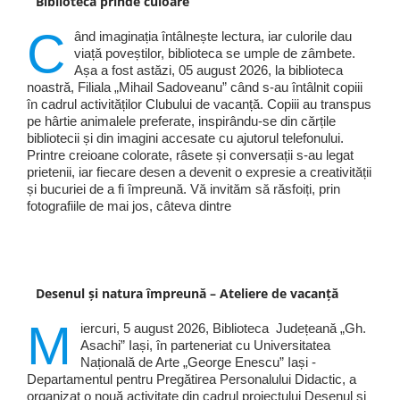
Biblioteca prinde culoare
C
ând imaginația întâlnește lectura, iar culorile dau
viață poveștilor, biblioteca se umple de zâmbete.
Așa a fost astăzi, 05 august 2026, la biblioteca
noastră, Filiala „Mihail Sadoveanu” când s-au întâlnit copiii
în cadrul activităților Clubului de vacanță. Copiii au transpus
pe hârtie animalele preferate, inspirându-se din cărțile
bibliotecii și din imagini accesate cu ajutorul telefonului.
Printre creioane colorate, râsete și conversații s-au legat
prietenii, iar fiecare desen a devenit o expresie a creativității
și bucuriei de a fi împreună. Vă invităm să răsfoiți, prin
fotografiile de mai jos, câteva dintre
Desenul și natura împreună – Ateliere de vacanță
M
iercuri, 5 august 2026, Biblioteca Județeană „Gh.
Asachi” Iași, în parteneriat cu Universitatea
Națională de Arte „George Enescu” Iași -
Departamentul pentru Pregătirea Personalului Didactic, a
organizat o nouă activitate din cadrul proiectului Desenul și