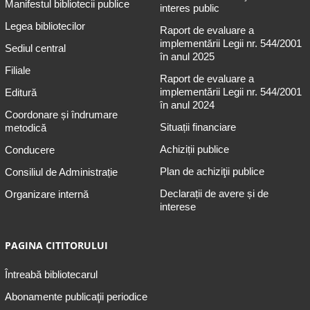
Manifestul bibliotecii publice
interes public
Legea bibliotecilor
Raport de evaluare a
implementării Legii nr. 544/2001
Sediul central
în anul 2025
Filiale
Raport de evaluare a
implementării Legii nr. 544/2001
Editură
în anul 2024
Coordonare și îndrumare
Situații financiare
metodică
Achiziții publice
Conducere
Plan de achiziţii publice
Consiliul de Administrație
Declarații de avere și de
Organizare internă
interese
PAGINA CITITORULUI
Întreabă bibliotecarul
Abonamente publicaţii periodice