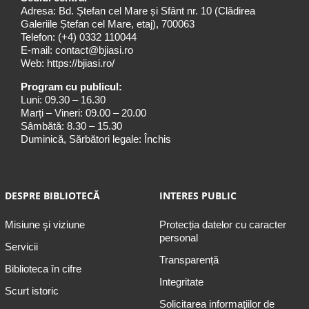
Adresa: Bd. Ștefan cel Mare și Sfânt nr. 10 (Clădirea
Galeriile Ștefan cel Mare, etaj), 700063
Telefon:
(+4) 0332 110044
E-mail:
contact@bjiasi.ro
Web:
https://bjiasi.ro/
Program cu publicul:
Luni: 09.30 – 16.30
Marți – Vineri: 09.00 – 20.00
Sâmbătă: 8.30 – 15.30
Duminică, Sărbători legale: Închis
DESPRE BIBLIOTECĂ
INTERES PUBLIC
Misiune şi viziune
Protecția datelor cu caracter
personal
Servicii
Transparență
Biblioteca în cifre
Integritate
Scurt istoric
Solicitarea informaţiilor de