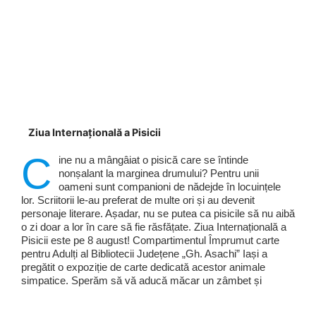
Ziua Internațională a Pisicii
C
ine nu a mângâiat o pisică care se întinde
nonșalant la marginea drumului? Pentru unii
oameni sunt companioni de nădejde în locuințele
lor. Scriitorii le-au preferat de multe ori și au devenit
personaje literare. Așadar, nu se putea ca pisicile să nu aibă
o zi doar a lor în care să fie răsfățate. Ziua Internațională a
Pisicii este pe 8 august! Compartimentul Împrumut carte
pentru Adulți al Bibliotecii Județene „Gh. Asachi” Iași a
pregătit o expoziție de carte dedicată acestor animale
simpatice. Sperăm să vă aducă măcar un zâmbet și