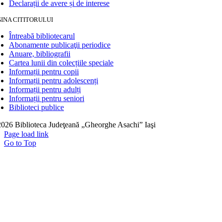
Declarații de avere și de interese
INA CITITORULUI
Întreabă bibliotecarul
Abonamente publicaţii periodice
Anuare, bibliografii
Cartea lunii din colecțiile speciale
Informații pentru copii
Informații pentru adolescenți
Informații pentru adulți
Informații pentru seniori
Biblioteci publice
026 Biblioteca Judeţeană „Gheorghe Asachi” Iaşi
Page load link
Go to Top