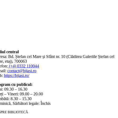
iul central
esa: Bd. Ștefan cel Mare și Sfânt nr. 10 (Clădirea Galeriile Ștefan cel
e, etaj), 700063
efon:
(+4) 0332 110044
ail:
contact@bjiasi.ro
b:
https://bjiasi.ro/
gram cu publicul:
i: 09.30 – 16.30
ți – Vineri: 09.00 – 20.00
bătă: 8.30 – 15.30
inică, Sărbători legale: Închis
SPRE BIBLIOTECĂ