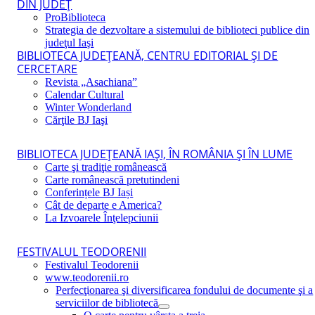
DIN JUDEŢ
ProBiblioteca
Strategia de dezvoltare a sistemului de biblioteci publice din
judeţul Iaşi
BIBLIOTECA JUDEŢEANĂ, CENTRU EDITORIAL ŞI DE
CERCETARE
Revista „Asachiana”
Calendar Cultural
Winter Wonderland
Cărţile BJ Iaşi
BIBLIOTECA JUDEŢEANĂ IAŞI, ÎN ROMÂNIA ŞI ÎN LUME
Carte şi tradiţie românească
Carte românească pretutindeni
Conferințele BJ Iași
Cât de departe e America?
La Izvoarele Înţelepciunii
FESTIVALUL TEODORENII
Festivalul Teodorenii
www.teodorenii.ro
Perfecţionarea şi diversificarea fondului de documente şi a
serviciilor de bibliotecă