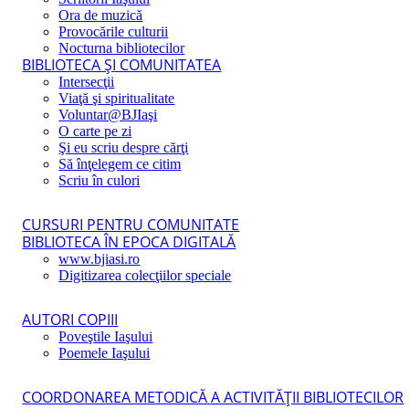
Ora de muzică
Provocările culturii
Nocturna bibliotecilor
BIBLIOTECA ŞI COMUNITATEA
Intersecţii
Viaţă şi spiritualitate
Voluntar@BJIaşi
O carte pe zi
Şi eu scriu despre cărţi
Să înţelegem ce citim
Scriu în culori
CURSURI PENTRU COMUNITATE
BIBLIOTECA ÎN EPOCA DIGITALĂ
www.bjiasi.ro
Digitizarea colecţiilor speciale
AUTORI COPIII
Poveştile Iaşului
Poemele Iaşului
COORDONAREA METODICĂ A ACTIVITĂŢII BIBLIOTECILOR