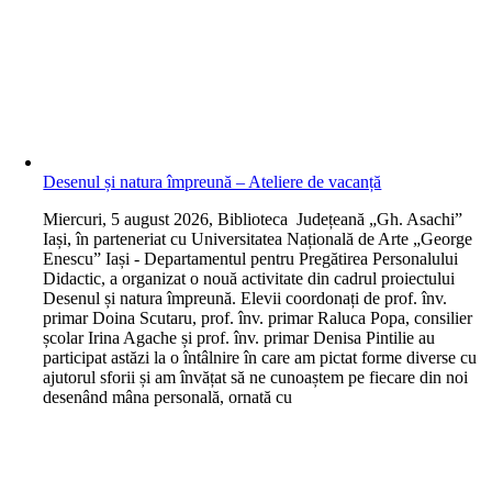
Desenul și natura împreună – Ateliere de vacanță
M
iercuri, 5 august 2026, Biblioteca Județeană „Gh. Asachi”
Iași, în parteneriat cu Universitatea Națională de Arte „George
Enescu” Iași - Departamentul pentru Pregătirea Personalului
Didactic, a organizat o nouă activitate din cadrul proiectului
Desenul și natura împreună. Elevii coordonați de prof. înv.
primar Doina Scutaru, prof. înv. primar Raluca Popa, consilier
școlar Irina Agache și prof. înv. primar Denisa Pintilie au
participat astăzi la o întâlnire în care am pictat forme diverse cu
ajutorul sforii și am învățat să ne cunoaștem pe fiecare din noi
desenând mâna personală, ornată cu