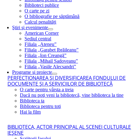
Biblioteci publice
O carte pe zi
O bibliografie pe săptămână
Calcul penalități
Ştiri şi evenimente
American Corner
Sediul central
Filiala „Ateneu”
Filiala „Garabet Ibrăileanu”
Filiala „Ion Creangă”
Filiala „Mihail Sadoveanu”
Filiala „Vasile Alecsandri”
Programe şi proiecte
PERFECŢIONAREA ŞI DIVERSIFICAREA FONDULUI DE
DOCUMENTE ŞI A SERVICIILOR DE BIBLIOTECĂ
O carte pentru vârsta a treia
Dacă nu poţi veni la bibliotecă, vine biblioteca la tine
Biblioteca ta
Biblioteca pentru toţi
Hai la film
BIBLIOTECA, ACTOR PRINCIPAL AL SCENEI CULTURALE
IEŞENE
Scriitorii Iaşului