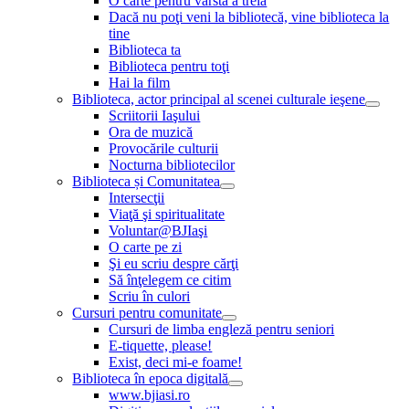
O carte pentru vârsta a treia
Dacă nu poţi veni la bibliotecă, vine biblioteca la
tine
Biblioteca ta
Biblioteca pentru toţi
Hai la film
Biblioteca, actor principal al scenei culturale ieşene
Scriitorii Iaşului
Ora de muzică
Provocările culturii
Nocturna bibliotecilor
Biblioteca și Comunitatea
Intersecţii
Viaţă şi spiritualitate
Voluntar@BJIaşi
O carte pe zi
Şi eu scriu despre cărţi
Să înţelegem ce citim
Scriu în culori
Cursuri pentru comunitate
Cursuri de limba engleză pentru seniori
E-tiquette, please!
Exist, deci mi-e foame!
Biblioteca în epoca digitală
www.bjiasi.ro