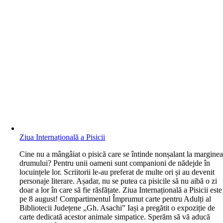
Ziua Internațională a Pisicii
C
ine nu a mângâiat o pisică care se întinde nonșalant la margine
drumului? Pentru unii oameni sunt companioni de nădejde în
locuințele lor. Scriitorii le-au preferat de multe ori și au devenit
personaje literare. Așadar, nu se putea ca pisicile să nu aibă o zi
doar a lor în care să fie răsfățate. Ziua Internațională a Pisicii este
pe 8 august! Compartimentul Împrumut carte pentru Adulți al
Bibliotecii Județene „Gh. Asachi” Iași a pregătit o expoziție de
carte dedicată acestor animale simpatice. Sperăm să vă aducă