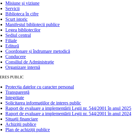
Misiune şi viziune
Servicii
Biblioteca în cifre
Scurt istoric
Manifestul bibliotecii publice
Legea bibliotecilor
Sediul central
Filiale
Editură
Coordonare și îndrumare metodică
Conducere
Consiliul de Administrație
Organizare internă
ERES PUBLIC
Protecția datelor cu caracter personal
Transparență
Integritate
Solicitarea informaţiilor de interes public
Raport de evaluare a implementării Legii nr. 544/2001 în anul 2025
Raport de evaluare a implementării Legii nr. 544/2001 în anul 2024
Situații financiare
Achiziții publice
Plan de achiziţii publice