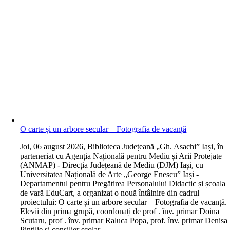
O carte și un arbore secular – Fotografia de vacanță
J
oi, 06 august 2026, Biblioteca Județeană „Gh. Asachi” Iași, în
parteneriat cu Agenția Națională pentru Mediu și Arii Protejate
(ANMAP) - Direcția Județeană de Mediu (DJM) Iași, cu
Universitatea Națională de Arte „George Enescu” Iași -
Departamentul pentru Pregătirea Personalului Didactic și școala
de vară EduCart, a organizat o nouă întâlnire din cadrul
proiectului: O carte și un arbore secular – Fotografia de vacanță.
Elevii din prima grupă, coordonați de prof . înv. primar Doina
Scutaru, prof . înv. primar Raluca Popa, prof. înv. primar Denisa
Pintilie și consilier școlar