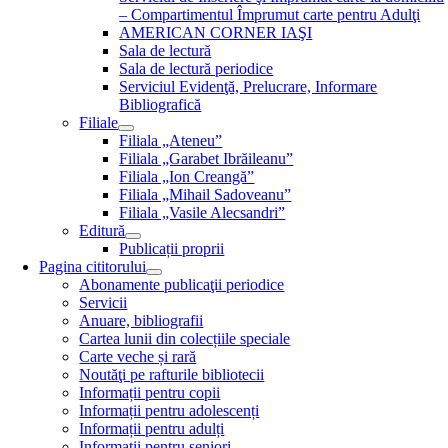
– Compartimentul Împrumut carte pentru Adulţi
AMERICAN CORNER IAŞI
Sala de lectură
Sala de lectură periodice
Serviciul Evidenţă, Prelucrare, Informare
Bibliografică
Filiale
Filiala „Ateneu”
Filiala „Garabet Ibrăileanu”
Filiala „Ion Creangă”
Filiala „Mihail Sadoveanu”
Filiala „Vasile Alecsandri”
Editură
Publicații proprii
Pagina cititorului
Abonamente publicaţii periodice
Servicii
Anuare, bibliografii
Cartea lunii din colecțiile speciale
Carte veche și rară
Noutăţi pe rafturile bibliotecii
Informații pentru copii
Informații pentru adolescenți
Informații pentru adulți
Informații pentru seniori