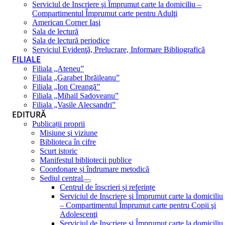
Serviciul de Inscriere şi Împrumut carte la domiciliu –
Compartimentul Împrumut carte pentru Adulţi
American Corner Iaşi
Sala de lectură
Sala de lectură periodice
Serviciul Evidenţă, Prelucrare, Informare Bibliografică
FILIALE
Filiala „Ateneu”
Filiala „Garabet Ibrăileanu”
Filiala „Ion Creangă”
Filiala „Mihail Sadoveanu”
Filiala „Vasile Alecsandri”
EDITURĂ
Publicații proprii
Misiune şi viziune
Biblioteca în cifre
Scurt istoric
Manifestul bibliotecii publice
Coordonare și îndrumare metodică
Sediul central
Centrul de înscrieri și referințe
Serviciul de Inscriere şi Împrumut carte la domiciliu
– Compartimentul Împrumut carte pentru Copii şi
Adolescenţi
Serviciul de Inscriere şi Împrumut carte la domiciliu