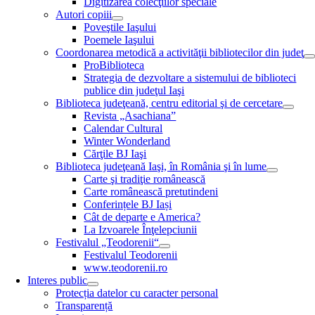
Digitizarea colecţiilor speciale
Autori copiii
Poveştile Iaşului
Poemele Iaşului
Coordonarea metodică a activităţii bibliotecilor din judeţ
ProBiblioteca
Strategia de dezvoltare a sistemului de biblioteci
publice din judeţul Iaşi
Biblioteca judeţeană, centru editorial şi de cercetare
Revista „Asachiana”
Calendar Cultural
Winter Wonderland
Cărţile BJ Iaşi
Biblioteca judeţeană Iaşi, în România şi în lume
Carte şi tradiţie românească
Carte românească pretutindeni
Conferințele BJ Iași
Cât de departe e America?
La Izvoarele Înţelepciunii
Festivalul „Teodorenii“
Festivalul Teodorenii
www.teodorenii.ro
Interes public
Protecția datelor cu caracter personal
Transparență