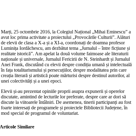
Marți, 25 octombrie 2016, la Colegiul Național „Mihai Eminescu” a
avut loc prima activitate a proiectului „Provocările Culturii”. Alături
de elevii de clasa a X-a și a XI-a, coordonați de doamna profesor
Luminița Iordăchescu, am dezbătut tema „Jurnalul – între ficțiune și
realitate istorică”. Am apelat la două volume faimoase ale literaturii
naționale și universale, Jurnalul Fericirii de N. Steinhardt și Jurnalul
Anei Frank, discutând cu elevii despre condiția umană și inte
lectuală
în fața totalitarismului și persecuțiilor, despre modalitatea prin care
creația literară și artistică poate mărturisi despre destinul autorilor, al
unei colectivități și a unei epoci.
Elevii și-au prezentat opiniile proprii asupra expunerii și operelor
discutate, amintind de lecturile lor preferate, despre care ar dori să
discute la viitoarele întâlniri. De asemenea, tinerii participanți au fost
foarte interesați de programele și proiectele Bibliotecii Județene, în
mod special de programul de voluntariat.
Articole Similare