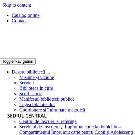
Skip to content
Catalog online
Contact
Toggle Navigation
Despre bibliotecă
Misiune şi viziune
Servicii
Biblioteca în cifre
Scurt istoric
Manifestul bibliotecii publice
Legea bibliotecilor
Coordonare și îndrumare metodică
SEDIUL CENTRAL
Centrul de înscrieri și referințe
Serviciul de Inscriere şi Împrumut carte la domiciliu –
Compartimentul Împrumut carte pentru Copii şi Adolescenţi