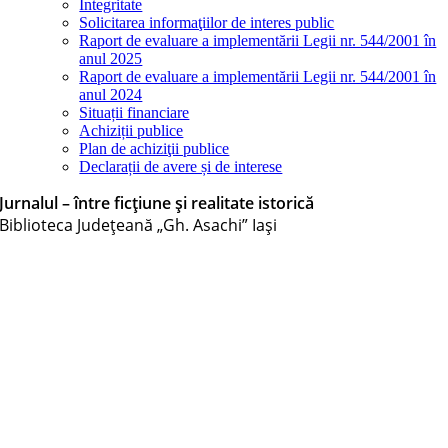
Integritate
Solicitarea informaţiilor de interes public
Raport de evaluare a implementării Legii nr. 544/2001 în
anul 2025
Raport de evaluare a implementării Legii nr. 544/2001 în
anul 2024
Situații financiare
Achiziții publice
Plan de achiziţii publice
Declarații de avere și de interese
Jurnalul – între ficțiune și realitate istorică
Biblioteca Judeţeană „Gh. Asachi” Iaşi