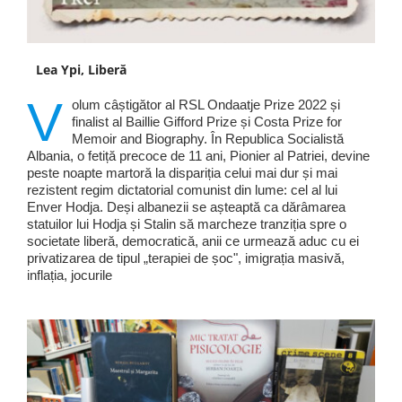
Lea Ypi, Liberă
V
olum câștigător al RSL Ondaatje Prize 2022 și
finalist al Baillie Gifford Prize și Costa Prize for
Memoir and Biography. În Republica Socialistă
Albania, o fetiță precoce de 11 ani, Pionier al Patriei, devine
peste noapte martoră la dispariția celui mai dur și mai
rezistent regim dictatorial comunist din lume: cel al lui
Enver Hodja. Deși albanezii se așteaptă ca dărâmarea
statuilor lui Hodja și Stalin să marcheze tranziția spre o
societate liberă, democratică, anii ce urmează aduc cu ei
privatizarea de tipul „terapiei de șoc", imigrația masivă,
inflația, jocurile