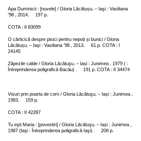
Apa Duminicii : [nuvele] / Gloria Lăcătușu. – Iaşi : Vasiliana
’98 , 2014. 197 p.
COTA : II 83099
O cărticică despre pisici pentru nepoți și bunici / Gloria
Lăcătușu. – Iaşi : Vasiliana ’98 , 2013. 61 p. COTA : I
24145
Zăpezile calde / Gloria Lăcătuşu. – Iași : Junimea , 1979 ( :
Întreprinderea poligrafică Bacău) . 191 p. COTA : II 34474
Visuri prin poarta de corn / Gloria Lăcătuşu. – Iași : Junimea ,
1983. 159 p.
COTA : II 42287
Tu eşti Maria : [povestiri] / Gloria Lăcătuşu. – Iași : Junimea ,
1987 (Iaşi : Întreprinderea poligrafică Iaşi) . 208 p.