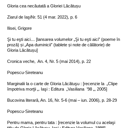
Gloria cea necăutată a Gloriei Lăcătușu
Ziarul de IaşiNr. 51 (4 mar. 2022), p. 6
Ilisei, Grigore
Şi tu eşti aici… [lansarea volumelor „Şi tu eşti aici” (poeme în
proză) și „Apa duminicii” (tablete și note de călătorie) de
Gloria Lăcătușu]
Cronica veche, An. 4, Nr. 5 (mai 2014), p. 22
Popescu-Sireteanu
Marginalii la o carte de Gloria Lăcătuşu : [recenzie la „Clipe
împotriva morţii „. Iaşi : Editura „Vasiliana ’98 „, 2005]
Bucovina literară, An. 16, Nr. 5-6 (mai – iun. 2006), p. 28-29
Popescu-Sireteanu
Pentru mama, pentru tata : [recenzie la volumul cu acelaşi
titlu de Gloria Lăcătuşu. Iaşi : Editura Vasiliana, 1998]