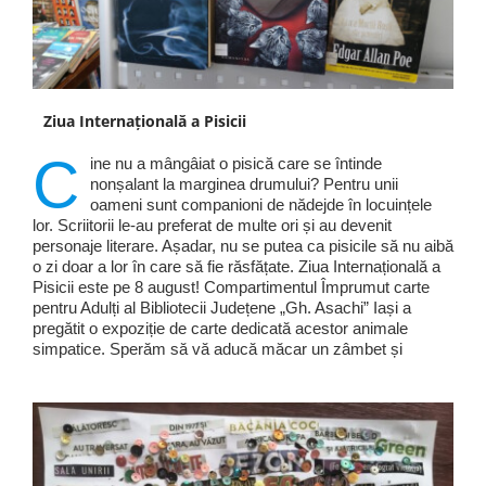
Ziua Internațională a Pisicii
C
ine nu a mângâiat o pisică care se întinde
nonșalant la marginea drumului? Pentru unii
oameni sunt companioni de nădejde în locuințele
lor. Scriitorii le-au preferat de multe ori și au devenit
personaje literare. Așadar, nu se putea ca pisicile să nu aibă
o zi doar a lor în care să fie răsfățate. Ziua Internațională a
Pisicii este pe 8 august! Compartimentul Împrumut carte
pentru Adulți al Bibliotecii Județene „Gh. Asachi” Iași a
pregătit o expoziție de carte dedicată acestor animale
simpatice. Sperăm să vă aducă măcar un zâmbet și