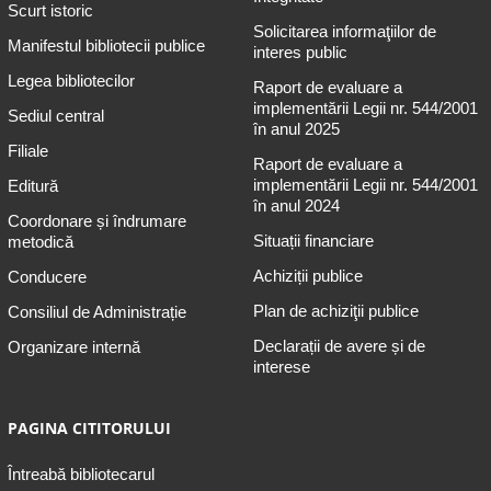
Scurt istoric
Solicitarea informaţiilor de
Manifestul bibliotecii publice
interes public
Legea bibliotecilor
Raport de evaluare a
implementării Legii nr. 544/2001
Sediul central
în anul 2025
Filiale
Raport de evaluare a
implementării Legii nr. 544/2001
Editură
în anul 2024
Coordonare și îndrumare
Situații financiare
metodică
Achiziții publice
Conducere
Plan de achiziţii publice
Consiliul de Administrație
Declarații de avere și de
Organizare internă
interese
PAGINA CITITORULUI
Întreabă bibliotecarul