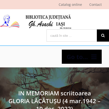
Skip
Catalog online
Contact
to
content
Cautare...
Go to...
Despre bibliotecă
Pagina cititorului
IN MEMORIAM scriitoarea
GLORIA LĂCĂTUȘU (4 mar.1942 –
Ştiri şi evenimente
10 dec. 2022)