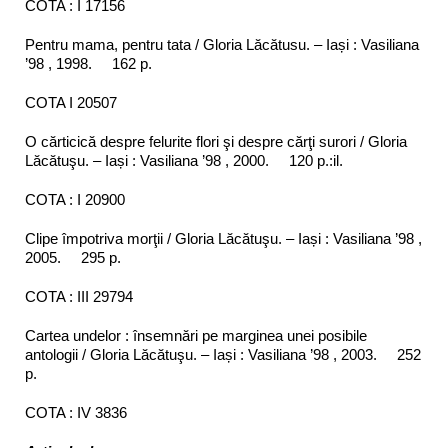
COTA : I 17156
Pentru mama, pentru tata / Gloria Lăcătusu. – Iași : Vasiliana
’98 , 1998. 162 p.
COTA I 20507
O cărticică despre felurite flori şi despre cărţi surori / Gloria
Lăcătuşu. – Iași : Vasiliana ’98 , 2000. 120 p.:il.
COTA : I 20900
Clipe împotriva morţii / Gloria Lăcătuşu. – Iași : Vasiliana ’98 ,
2005. 295 p.
COTA : III 29794
Cartea undelor : însemnări pe marginea unei posibile
antologii / Gloria Lăcătuşu. – Iași : Vasiliana ’98 , 2003. 252
p.
COTA : IV 3836