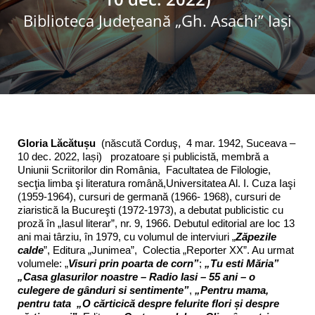
Biblioteca Judeţeană „Gh. Asachi” Iaşi
Programe şi proiecte
Interes public
Gloria Lăcătușu
(născută Corduş, 4 mar. 1942, Suceava –
10 dec. 2022, Iași) prozatoare și publicistă, membră a
Uniunii Scriitorilor din România, Facultatea de Filologie,
secţia limba şi literatura română,Universitatea Al. I. Cuza Iaşi
(1959-1964), cursuri de germană (1966- 1968), cursuri de
ziaristică la Bucureşti (1972-1973), a debutat publicistic cu
proză în „Iasul literar”, nr. 9, 1966. Debutul editorial are loc 13
ani mai târziu, în 1979, cu volumul de interviuri „
Zăpezile
calde
”, Editura „Junimea”, Colectia „Reporter XX”. Au urmat
volumele: „
Visuri prin poarta de corn”
;
„Tu esti Măria”
„Casa glasurilor noastre – Radio Iasi – 55 ani
– o
culegere de gânduri si sentimente”
,
„Pentru mama,
pentru tata
„O cărticică despre felurite flori și despre