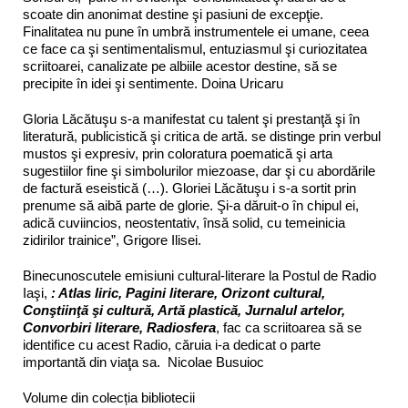
scoate din anonimat destine şi pasiuni de excepţie.
Finalitatea nu pune în umbră instrumentele ei umane, ceea
ce face ca şi sentimentalismul, entuziasmul şi curiozitatea
scriitoarei, canalizate pe albiile acestor destine, să se
precipite în idei şi sentimente. Doina Uricaru
Gloria Lăcătuşu s-a manifestat cu talent şi prestanţă şi în
literatură, publicistică şi critica de artă. se distinge prin verbul
mustos şi expresiv, prin coloratura poematică şi arta
sugestiilor fine şi simbolurilor miezoase, dar şi cu abordările
de factură eseistică (…). Gloriei Lăcătuşu i s-a sortit prin
prenume să aibă parte de glorie. Şi-a dăruit-o în chipul ei,
adică cuviincios, neostentativ, însă solid, cu temeinicia
zidirilor trainice”, Grigore Ilisei.
Binecunoscutele emisiuni cultural-literare la Postul de Radio
Iaşi,
: Atlas liric, Pagini literare, Orizont cultural,
Conştiinţă şi cultură, Artă plastică, Jurnalul artelor,
Convorbiri literare, Radiosfera
, fac ca scriitoarea să se
identifice cu acest Radio, căruia i-a dedicat o parte
importantă din viaţa sa. Nicolae Busuioc
Volume din colecția bibliotecii