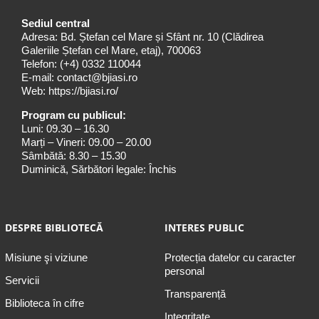
Sediul central
Adresa: Bd. Ștefan cel Mare și Sfânt nr. 10 (Clădirea
Galeriile Ștefan cel Mare, etaj), 700063
Telefon:
(+4) 0332 110044
E-mail:
contact@bjiasi.ro
Web:
https://bjiasi.ro/
Program cu publicul:
Luni: 09.30 – 16.30
Marți – Vineri: 09.00 – 20.00
Sâmbătă: 8.30 – 15.30
Duminică, Sărbători legale: Închis
DESPRE BIBLIOTECĂ
INTERES PUBLIC
Misiune şi viziune
Protecția datelor cu caracter
personal
Servicii
Transparență
Biblioteca în cifre
Integritate