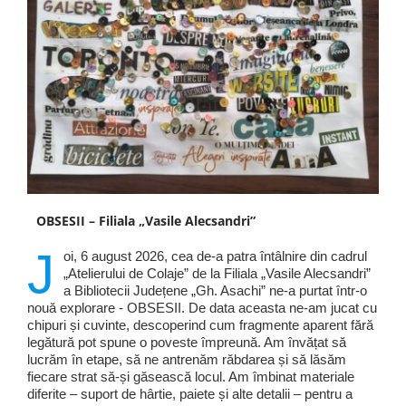
OBSESII – Filiala „Vasile Alecsandri”
J
oi, 6 august 2026, cea de-a patra întâlnire din cadrul
„Atelierului de Colaje” de la Filiala „Vasile Alecsandri”
a Bibliotecii Județene „Gh. Asachi” ne-a purtat într-o
nouă explorare - OBSESII. De data aceasta ne-am jucat cu
chipuri și cuvinte, descoperind cum fragmente aparent fără
legătură pot spune o poveste împreună. Am învățat să
lucrăm în etape, să ne antrenăm răbdarea și să lăsăm
fiecare strat să-și găsească locul. Am îmbinat materiale
diferite – suport de hârtie, paiete și alte detalii – pentru a