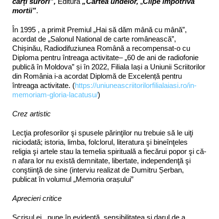
cărți surori”,
Editura
„Cartea undelor,
„
Clipe împotriva
mortii”
.
În 1995 , a primit Premiul „Hai să dăm mână cu mână”,
acordat de „Salonul National de carte românească”,
Chișinău, Radiodifuziunea Română a recompensat-o cu
Diploma pentru întreaga activitate– „60 de ani de radiofonie
publică în Moldova” și în 2022, Filiala Iași a Uniunii Scriitorilor
din România i-a acordat Diplomă de Excelență pentru
întreaga activitate. (
https://uniuneascriitorilorfilialaiasi.ro/in-
memoriam-gloria-lacatusu/
)
Crez artistic
Lecţia profesorilor şi spusele părinţilor nu trebuie să le uiţi
niciodată; istoria, limba, folclorul, literatura şi bineînţeles
religia şi artele stau la temelia spirituală a fiecărui popor şi că-
n afara lor nu există demnitate, libertate, independenţă şi
conştiinţă de sine (interviu realizat de Dumitru Șerban,
publicat în volumul „Memoria orașului”
Aprecieri critice
Scrisul ei, pune în evidenţă sensibilitatea şi darul de a