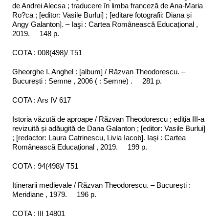
de Andrei Alecsa ; traducere în limba franceză de Ana-Maria
Ro?ca ; [editor: Vasile Burlui] ; [editare fotografii: Diana și
Angy Galanton]. – Iaşi : Cartea Românească Educațional ,
2019. 148 p.
COTA : 008(498)/ T51
Gheorghe I. Anghel : [album] / Răzvan Theodorescu. –
București : Semne , 2006 ( : Semne) . 281 p.
COTA : Ars IV 617
Istoria văzută de aproape / Răzvan Theodorescu ; ediția III-a
revizuită și adăugită de Dana Galanton ; [editor: Vasile Burlui]
; [redactor: Laura Catrinescu, Livia Iacob]. Iaşi : Cartea
Românească Educațional , 2019. 199 p.
COTA : 94(498)/ T51
Itinerarii medievale / Răzvan Theodorescu. – București :
Meridiane , 1979. 196 p.
COTA : III 14801