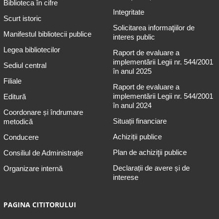
Biblioteca în cifre
Integritate
Scurt istoric
Solicitarea informaţiilor de
Manifestul bibliotecii publice
interes public
Legea bibliotecilor
Raport de evaluare a
implementării Legii nr. 544/2001
Sediul central
în anul 2025
Filiale
Raport de evaluare a
implementării Legii nr. 544/2001
Editură
în anul 2024
Coordonare și îndrumare
Situații financiare
metodică
Achiziții publice
Conducere
Plan de achiziţii publice
Consiliul de Administrație
Declarații de avere și de
Organizare internă
interese
PAGINA CITITORULUI