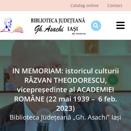
Skip
Catalog online
Contact
to
content
Tog
Nav
Despre bibliotecă
Pagina cititorului
Ştiri şi evenimente
IN MEMORIAM: istoricul culturii
RĂZVAN THEODORESCU,
Programe şi proiecte
vicepreședinte al ACADEMIEI
Interes public
ROMÂNE (22 mai 1939 – 6 feb.
2023)
Biblioteca Judeţeană „Gh. Asachi” Iaşi