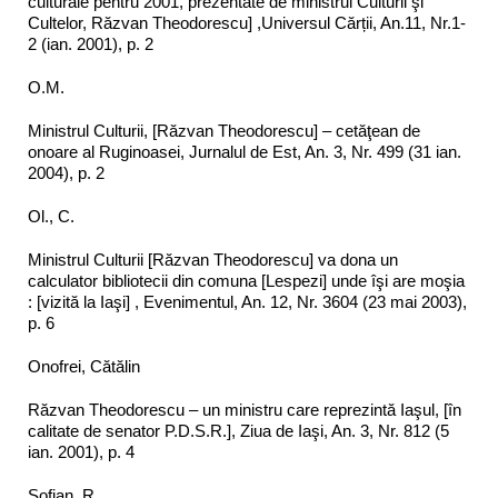
culturale pentru 2001, prezentate de ministrul Culturii şi
Cultelor, Răzvan Theodorescu] ,Universul Cărții, An.11, Nr.1-
2 (ian. 2001), p. 2
O.M.
Ministrul Culturii, [Răzvan Theodorescu] – cetăţean de
onoare al Ruginoasei, Jurnalul de Est, An. 3, Nr. 499 (31 ian.
2004), p. 2
Ol., C.
Ministrul Culturii [Răzvan Theodorescu] va dona un
calculator bibliotecii din comuna [Lespezi] unde îşi are moşia
: [vizită la Iaşi] , Evenimentul, An. 12, Nr. 3604 (23 mai 2003),
p. 6
Onofrei, Cătălin
Răzvan Theodorescu – un ministru care reprezintă Iaşul, [în
calitate de senator P.D.S.R.], Ziua de Iaşi, An. 3, Nr. 812 (5
ian. 2001), p. 4
Sofian, R.