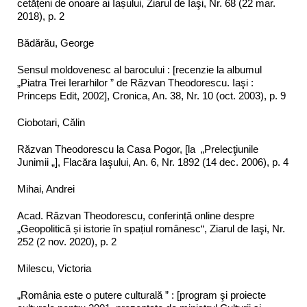
cetățeni de onoare ai Iașului, Ziarul de Iaşi, Nr. 68 (22 mar.
2018), p. 2
Bădărău, George
Sensul moldovenesc al barocului : [recenzie la albumul
„Piatra Trei Ierarhilor ” de Răzvan Theodorescu. Iaşi :
Princeps Edit, 2002], Cronica, An. 38, Nr. 10 (oct. 2003), p. 9
Ciobotari, Călin
Răzvan Theodorescu la Casa Pogor, [la „Prelecţiunile
Junimii „], Flacăra Iaşului, An. 6, Nr. 1892 (14 dec. 2006), p. 4
Mihai, Andrei
Acad. Răzvan Theodorescu, conferință online despre
„Geopolitică și istorie în spațiul românesc“, Ziarul de Iaşi, Nr.
252 (2 nov. 2020), p. 2
Milescu, Victoria
„România este o putere culturală ” : [program şi proiecte