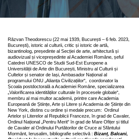
Răzvan Theodorescu (22 mai 1939, București – 6 feb. 2023,
București), istoric al culturii, critic și istoric de artă,
bizantinolog, președinte al Secției de arte, arhitectură și
audiovizual și vicepreședinte al Academiei Române, șeful
Catedrei UNESCO de Studii Sud-Est Europene a
Universității de Arte din București, Ministru al Culturii și
Cultelor și senator de Iași, Ambasador Național al
programului ONU „Alianța Civilizațiilor“, coordonator la
Școala postdoctorală a Academiei Române, specializarea
„Valorificarea identităților culturale în procesele globale“,
membru al mai multor academii, printre care Academia
Europeană de Științe, Arte și Litere și Academia de Științe din
New York, distins cu ordine și medale precum: Ordinul
Artelor și Literelor al Republicii Franceze, în grad de Cavaler,
Ordinul Național „Pentru Merit“ în grad de Mare Ofițer și titlul
de Cavaler al Ordinului Purtătorilor de Cruce ai Sfântului
Mormânt, Ierusalim, bibliografie selectivă :
Bizanț, Balcani,