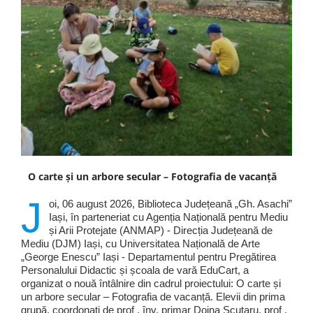
O carte și un arbore secular – Fotografia de vacanță
J
oi, 06 august 2026, Biblioteca Județeană „Gh. Asachi”
Iași, în parteneriat cu Agenția Națională pentru Mediu
și Arii Protejate (ANMAP) - Direcția Județeană de
Mediu (DJM) Iași, cu Universitatea Națională de Arte
„George Enescu” Iași - Departamentul pentru Pregătirea
Personalului Didactic și școala de vară EduCart, a
organizat o nouă întâlnire din cadrul proiectului: O carte și
un arbore secular – Fotografia de vacanță. Elevii din prima
grupă, coordonați de prof . înv. primar Doina Scutaru, prof .