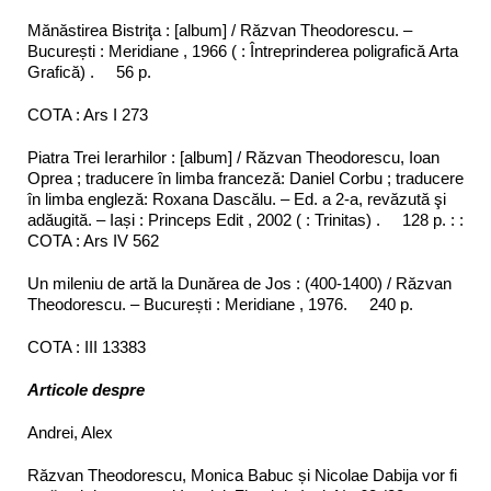
Mănăstirea Bistriţa : [album] / Răzvan Theodorescu. –
București : Meridiane , 1966 ( : Întreprinderea poligrafică Arta
Grafică) . 56 p.
COTA : Ars I 273
Piatra Trei Ierarhilor : [album] / Răzvan Theodorescu, Ioan
Oprea ; traducere în limba franceză: Daniel Corbu ; traducere
în limba engleză: Roxana Dascălu. – Ed. a 2-a, revăzută şi
adăugită. – Iași : Princeps Edit , 2002 ( : Trinitas) . 128 p. : :
COTA : Ars IV 562
Un mileniu de artă la Dunărea de Jos : (400-1400) / Răzvan
Theodorescu. – București : Meridiane , 1976. 240 p.
COTA : III 13383
Articole despre
Andrei, Alex
Răzvan Theodorescu, Monica Babuc și Nicolae Dabija vor fi