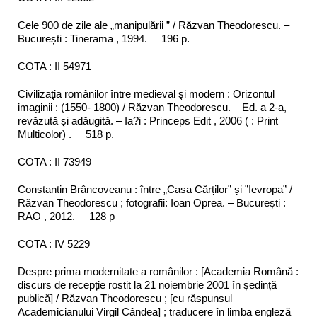
Cele 900 de zile ale „manipulării ” / Răzvan Theodorescu. –
București : Tinerama , 1994. 196 p.
COTA : II 54971
Civilizaţia românilor între medieval şi modern : Orizontul
imaginii : (1550- 1800) / Răzvan Theodorescu. – Ed. a 2-a,
revăzută şi adăugită. – Ia?i : Princeps Edit , 2006 ( : Print
Multicolor) . 518 p.
COTA : II 73949
Constantin Brâncoveanu : între „Casa Cărților” și ”Ievropa” /
Răzvan Theodorescu ; fotografii: Ioan Oprea. – București :
RAO , 2012. 128 p
COTA : IV 5229
Despre prima modernitate a românilor : [Academia Română :
discurs de recepție rostit la 21 noiembrie 2001 în ședință
publică] / Răzvan Theodorescu ; [cu răspunsul
Academicianului Virgil Cândea] ; traducere în limba engleză