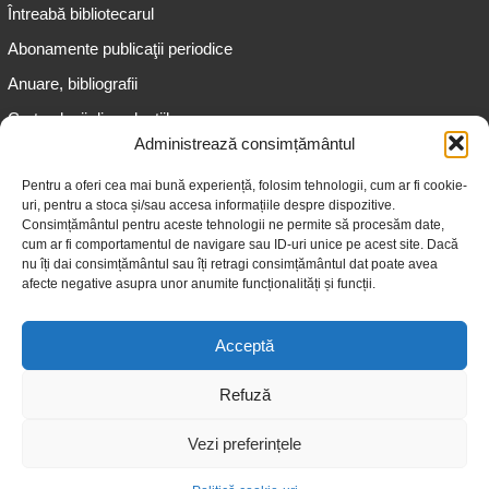
Întreabă bibliotecarul
Abonamente publicaţii periodice
Anuare, bibliografii
Cartea lunii din colecțiile
speciale
Administrează consimțământul
Informații pentru copii
Pentru a oferi cea mai bună experiență, folosim tehnologii, cum ar fi cookie-
uri, pentru a stoca și/sau accesa informațiile despre dispozitive.
Informații pentru adolescenți
Consimțământul pentru aceste tehnologii ne permite să procesăm date,
Informații pentru adulți
cum ar fi comportamentul de navigare sau ID-uri unice pe acest site. Dacă
nu îți dai consimțământul sau îți retragi consimțământul dat poate avea
Informații pentru seniori
afecte negative asupra unor anumite funcționalități și funcții.
Biblioteci publice
Acceptă
Refuză
Vezi preferințele
© 2026 Biblioteca Judeţeană „Gheorghe Asachi” Iaşi