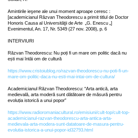
Amintirile ieşene ale unui moment aproape ceresc :
[academicianul Răzvan Theodorescu a primit titlul de Doctor
Honoris Causa al Universităţii de Arte „G. Enescu „]
Evenimentul, An. 17, Nr. 5349 (27 nov. 2008), p. 6
INTERVIURI
Răzvan Theodorescu: Nu poți fi un mare om politic dacă nu
ești mai întâi om de cultură
https://www.cristoiublog.ro/razvan-theodorescu-nu-poti-fi-un-
mare-om-politic-daca-nu-esti-mai-intai-om-de-cultura/
Academicianul Răzvan Theodorescu: “Arta antică, arta
medievală, arta moderă sunt dătătoare de măsură pentru
evoluția istorică a unui popor”
https://www.radioromaniacultural.ro/emisiuni/cult-top/cult-top-
academicianul-razvan-theodorescu-arta-antica-arta-
medievala-arta-modera-sunt-datatoare-de-masura-pentru-
evolutia-istorica-a-unui-popor-id32793.html