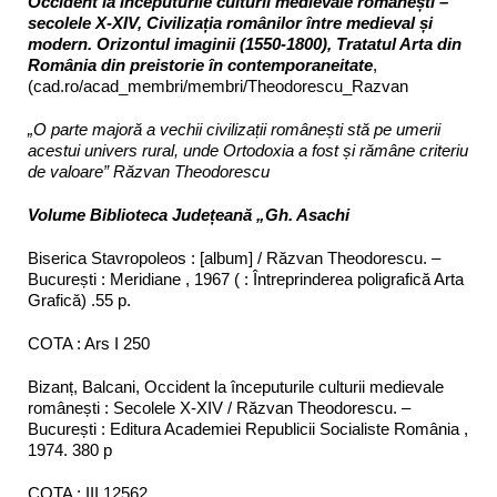
Occident la începuturile culturii medievale românești –
secolele X-XIV, Civilizația românilor între medieval și
modern. Orizontul imaginii (1550-1800), Tratatul Arta din
România din preistorie în contemporaneitate
,
(cad.ro/acad_membri/membri/Theodorescu_Razvan
„O parte majoră a vechii civilizații românești stă pe umerii
acestui univers rural, unde Ortodoxia a fost și rămâne criteriu
de valoare”
Răzvan Theodorescu
Volume Biblioteca Județeană „Gh. Asachi
Biserica Stavropoleos : [album] / Răzvan Theodorescu. –
București : Meridiane , 1967 ( : Întreprinderea poligrafică Arta
Grafică) .55 p.
COTA : Ars I 250
Bizanț, Balcani, Occident la începuturile culturii medievale
românești : Secolele X-XIV / Răzvan Theodorescu. –
București : Editura Academiei Republicii Socialiste România ,
1974. 380 p
COTA : III 12562