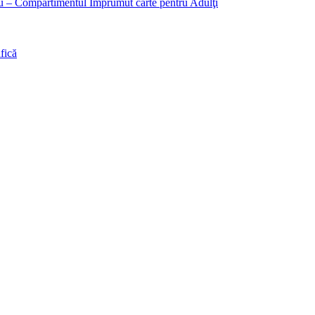
liu – Compartimentul Împrumut carte pentru Adulţi
fică