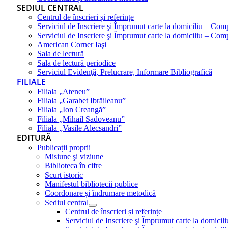
SEDIUL CENTRAL
Centrul de înscrieri și referințe
Serviciul de Inscriere şi Împrumut carte la domiciliu – Com
Serviciul de Inscriere şi Împrumut carte la domiciliu – Co
American Corner Iaşi
Sala de lectură
Sala de lectură periodice
Serviciul Evidenţă, Prelucrare, Informare Bibliografică
FILIALE
Filiala „Ateneu”
Filiala „Garabet Ibrăileanu”
Filiala „Ion Creangă”
Filiala „Mihail Sadoveanu”
Filiala „Vasile Alecsandri”
EDITURĂ
Publicații proprii
Misiune şi viziune
Biblioteca în cifre
Scurt istoric
Manifestul bibliotecii publice
Coordonare și îndrumare metodică
Sediul central
Centrul de înscrieri și referințe
Serviciul de Inscriere şi Împrumut carte la domici