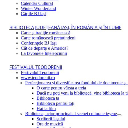
Calendar Cultural
Winter Wonderland
Cărţile BJ Iaşi
BIBLIOTECA JUDEŢEANĂ IAŞI, ÎN ROMÂNIA ŞI ÎN LUME
Carte şi tradiţie românească
Carte românească pretutindeni
Conferințele BJ Iași
Cât de departe e America?
La Izvoarele Înţelepciunii
FESTIVALUL TEODORENII
Festivalul Teodorenii
www.teodorenii.ro
Perfecţionarea şi diversificarea fondului de documente şi a
O carte pentru vârsta a treia
Dacă nu poţi veni la bibliotecă, vine biblioteca la t
Biblioteca ta
Biblioteca pentru toţi
Hai la film
Biblioteca, actor principal al scenei culturale ieşene
Scriitorii Iaşului
Ora de muzică