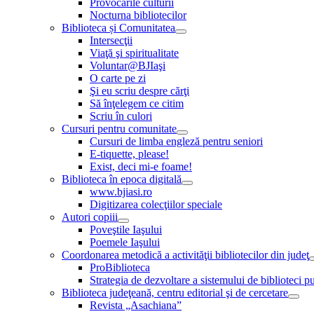
Provocările culturii
Nocturna bibliotecilor
Biblioteca și Comunitatea
Intersecţii
Viaţă şi spiritualitate
Voluntar@BJIaşi
O carte pe zi
Şi eu scriu despre cărţi
Să înţelegem ce citim
Scriu în culori
Cursuri pentru comunitate
Cursuri de limba engleză pentru seniori
E-tiquette, please!
Exist, deci mi-e foame!
Biblioteca în epoca digitală
www.bjiasi.ro
Digitizarea colecţiilor speciale
Autori copiii
Poveştile Iaşului
Poemele Iaşului
Coordonarea metodică a activităţii bibliotecilor din judeţ
ProBiblioteca
Strategia de dezvoltare a sistemului de biblioteci pu
Biblioteca judeţeană, centru editorial şi de cercetare
Revista „Asachiana”