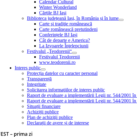
Calendar Cultural
Winter Wonderland
Cărţile BJ Iaşi
Biblioteca judeţeană Iaşi, în România şi în lume
Carte şi tradiţie românească
Carte românească pretutindeni
Conferințele BJ Iași
Cât de departe e America?
La Izvoarele Înţelepciunii
Festivalul „Teodorenii“
Festivalul Teodorenii
www.teodorenii.ro
Interes public
Protecția datelor cu caracter personal
Transparență
Integritate
Solicitarea informaţiilor de interes public
Raport de evaluare a implementării Legii nr. 544/2001 în
Raport de evaluare a implementării Legii nr. 544/2001 în
Situații financiare
Achiziții publice
Plan de achiziţii publice
Declarații de avere și de interese
EST – prima zi