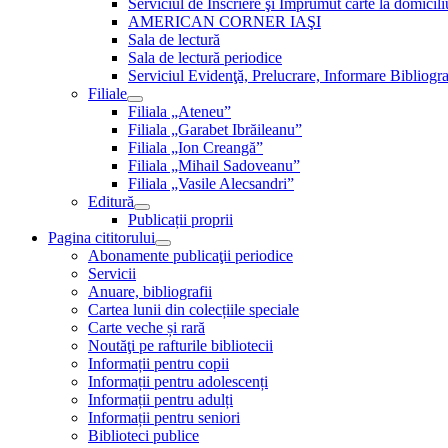
Serviciul de Inscriere şi Împrumut carte la domici
AMERICAN CORNER IAŞI
Sala de lectură
Sala de lectură periodice
Serviciul Evidenţă, Prelucrare, Informare Bibliogra
Filiale
Filiala „Ateneu”
Filiala „Garabet Ibrăileanu”
Filiala „Ion Creangă”
Filiala „Mihail Sadoveanu”
Filiala „Vasile Alecsandri”
Editură
Publicații proprii
Pagina cititorului
Abonamente publicaţii periodice
Servicii
Anuare, bibliografii
Cartea lunii din colecțiile speciale
Carte veche și rară
Noutăţi pe rafturile bibliotecii
Informații pentru copii
Informații pentru adolescenți
Informații pentru adulți
Informații pentru seniori
Biblioteci publice