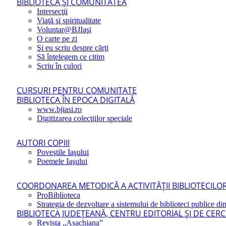
BIBLIOTECA ŞI COMUNITATEA
Intersecţii
Viaţă şi spiritualitate
Voluntar@BJIaşi
O carte pe zi
Şi eu scriu despre cărţi
Să înţelegem ce citim
Scriu în culori
CURSURI PENTRU COMUNITATE
BIBLIOTECA ÎN EPOCA DIGITALĂ
www.bjiasi.ro
Digitizarea colecţiilor speciale
AUTORI COPIII
Poveştile Iaşului
Poemele Iaşului
COORDONAREA METODICĂ A ACTIVITĂŢII BIBLIOTECILOR
ProBiblioteca
Strategia de dezvoltare a sistemului de biblioteci publice din
BIBLIOTECA JUDEŢEANĂ, CENTRU EDITORIAL ŞI DE CER
Revista „Asachiana”