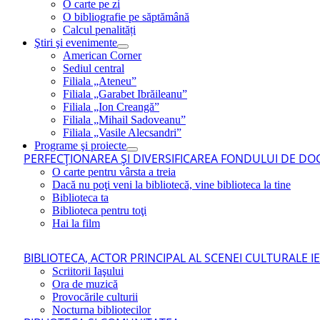
O carte pe zi
O bibliografie pe săptămână
Calcul penalități
Ştiri şi evenimente
American Corner
Sediul central
Filiala „Ateneu”
Filiala „Garabet Ibrăileanu”
Filiala „Ion Creangă”
Filiala „Mihail Sadoveanu”
Filiala „Vasile Alecsandri”
Programe şi proiecte
PERFECŢIONAREA ŞI DIVERSIFICAREA FONDULUI DE DOC
O carte pentru vârsta a treia
Dacă nu poţi veni la bibliotecă, vine biblioteca la tine
Biblioteca ta
Biblioteca pentru toţi
Hai la film
BIBLIOTECA, ACTOR PRINCIPAL AL SCENEI CULTURALE I
Scriitorii Iaşului
Ora de muzică
Provocările culturii
Nocturna bibliotecilor