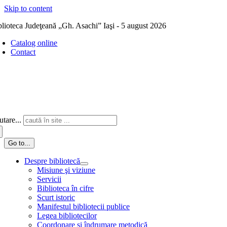
Skip to content
blioteca Judeţeană „Gh. Asachi” Iaşi - 5 august 2026
Catalog online
Contact
tare...
Go to...
Despre bibliotecă
Misiune şi viziune
Servicii
Biblioteca în cifre
Scurt istoric
Manifestul bibliotecii publice
Legea bibliotecilor
Coordonare și îndrumare metodică