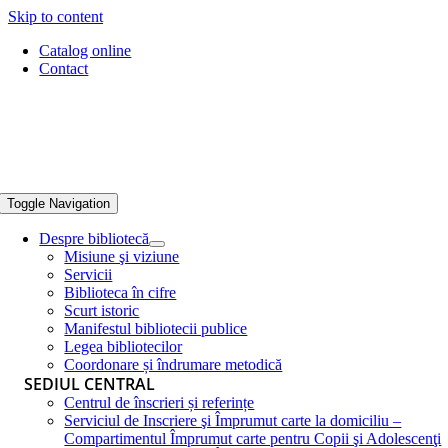
Skip to content
Catalog online
Contact
Toggle Navigation
Despre bibliotecă
Misiune şi viziune
Servicii
Biblioteca în cifre
Scurt istoric
Manifestul bibliotecii publice
Legea bibliotecilor
Coordonare și îndrumare metodică
SEDIUL CENTRAL
Centrul de înscrieri și referințe
Serviciul de Inscriere şi Împrumut carte la domiciliu –
Compartimentul Împrumut carte pentru Copii şi Adolescenţi