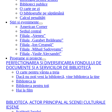
Biblioteci publice
O carte pe zi
O bibliografie pe săptămână
Calcul penalități
Ştiri şi evenimente
American Corner
Sediul central
Filiala „Ateneu”
Filiala „Garabet Ibrăileanu”
Filiala „Ion Creangă”
Filiala „Mihail Sadoveanu”
Filiala „Vasile Alecsandri”
Programe şi proiecte
PERFECŢIONAREA ŞI DIVERSIFICAREA FONDULUI DE
DOCUMENTE ŞI A SERVICIILOR DE BIBLIOTECĂ
O carte pentru vârsta a treia
Dacă nu poţi veni la bibliotecă, vine biblioteca la tine
Biblioteca ta
Biblioteca pentru toţi
Hai la film
BIBLIOTECA, ACTOR PRINCIPAL AL SCENEI CULTURALE
IEŞENE
Scriitorii Iaşului