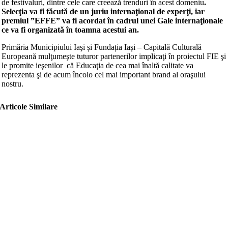
de festivaluri, dintre cele care creează trenduri în acest domeniu
.
Selecţia va fi făcută de un juriu internaţional de experţi, iar
premiul
”
EFFE” va fi acordat în cadrul unei Gale internaţionale
ce va fi organizată în toamna acestui an.
Primăria Municipiului Iaşi și Fundația Iași – Capitală Culturală
Europeană mulţumeşte tuturor partenerilor implicaţi în proiectul FIE şi
le promite ieşenilor că Educaţia de cea mai înaltă calitate va
reprezenta şi de acum încolo cel mai important brand al oraşului
nostru.
Articole Similare