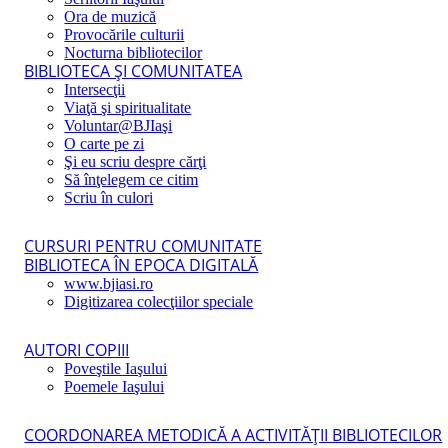
Ora de muzică
Provocările culturii
Nocturna bibliotecilor
BIBLIOTECA ŞI COMUNITATEA
Intersecţii
Viaţă şi spiritualitate
Voluntar@BJIaşi
O carte pe zi
Şi eu scriu despre cărţi
Să înţelegem ce citim
Scriu în culori
CURSURI PENTRU COMUNITATE
BIBLIOTECA ÎN EPOCA DIGITALĂ
www.bjiasi.ro
Digitizarea colecţiilor speciale
AUTORI COPIII
Poveştile Iaşului
Poemele Iaşului
COORDONAREA METODICĂ A ACTIVITĂŢII BIBLIOTECILOR