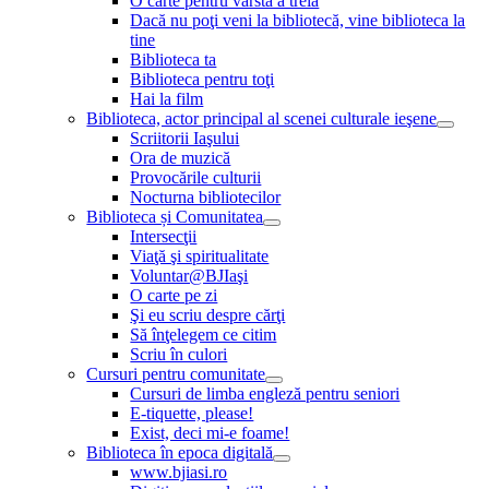
O carte pentru vârsta a treia
Dacă nu poţi veni la bibliotecă, vine biblioteca la
tine
Biblioteca ta
Biblioteca pentru toţi
Hai la film
Biblioteca, actor principal al scenei culturale ieşene
Scriitorii Iaşului
Ora de muzică
Provocările culturii
Nocturna bibliotecilor
Biblioteca și Comunitatea
Intersecţii
Viaţă şi spiritualitate
Voluntar@BJIaşi
O carte pe zi
Şi eu scriu despre cărţi
Să înţelegem ce citim
Scriu în culori
Cursuri pentru comunitate
Cursuri de limba engleză pentru seniori
E-tiquette, please!
Exist, deci mi-e foame!
Biblioteca în epoca digitală
www.bjiasi.ro