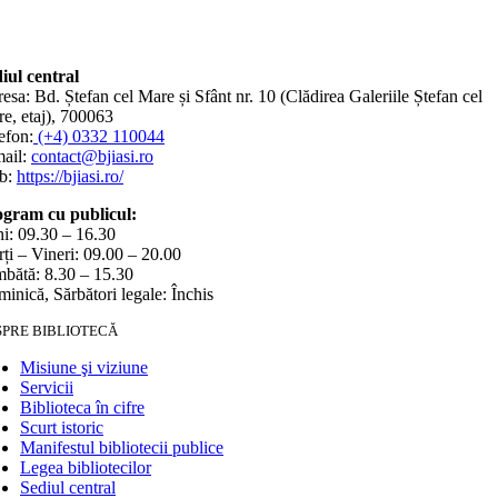
iul central
esa: Bd. Ștefan cel Mare și Sfânt nr. 10 (Clădirea Galeriile Ștefan cel
e, etaj), 700063
efon:
(+4) 0332 110044
ail:
contact@bjiasi.ro
b:
https://bjiasi.ro/
gram cu publicul:
i: 09.30 – 16.30
ți – Vineri: 09.00 – 20.00
bătă: 8.30 – 15.30
inică, Sărbători legale: Închis
SPRE BIBLIOTECĂ
Misiune şi viziune
Servicii
Biblioteca în cifre
Scurt istoric
Manifestul bibliotecii publice
Legea bibliotecilor
Sediul central