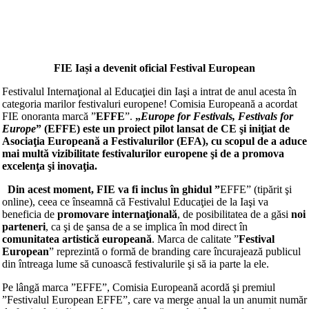
F
IE Iași a devenit oficial Festival European
Festivalul Internaţional al Educaţiei din Iaşi a intrat de anul acesta în
categoria marilor festivaluri europene! Comisia Europeană a acordat
FIE onoranta marcă ”
EFFE
”.
„
Europe for Festivals, Festivals for
Europe
” (EFFE) este un proiect pilot lansat de CE şi iniţiat de
Asociaţia Europeană a Festivalurilor (EFA), cu scopul de a aduce
mai multă vizibilitate festivalurilor europene şi de a promova
excelenţa şi inovaţia.
Din acest moment, FIE va fi inclus în ghidul ”
EFFE” (tipărit şi
online), ceea ce înseamnă că Festivalul Educaţiei de la Iaşi va
beneficia de
promovare internaţională
, de posibilitatea de a găsi
noi
parteneri
, ca şi de şansa de a se implica în mod direct în
comunitatea artistică europeană
. Marca de calitate ”
Festival
European
” reprezintă o formă de branding care încurajează publicul
din întreaga lume să cunoască festivalurile şi să ia parte la ele.
Pe lângă marca ”EFFE”, Comisia Europeană acordă şi premiul
”Festivalul European EFFE”, care va merge anual la un anumit număr