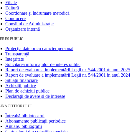
Filiale
Editură
Coordonare și îndrumare metodică
Conducere
Consiliul de Administrație
Organizare internă
ERES PUBLIC
Protecția datelor cu caracter personal
Transparență
Integritate
Solicitarea informaţiilor de interes public
Raport de evaluare a implementării Legii nr. 544/2001 în anul 2025
Raport de evaluare a implementării Legii nr. 544/2001 în anul 2024
Situații financiare
Achiziții publice
Plan de achiziţii publice
Declarații de avere și de interese
INA CITITORULUI
Întreabă bibliotecarul
Abonamente publicaţii periodice
Anuare, bibliografii
Cartea lunii din colecțiile speciale