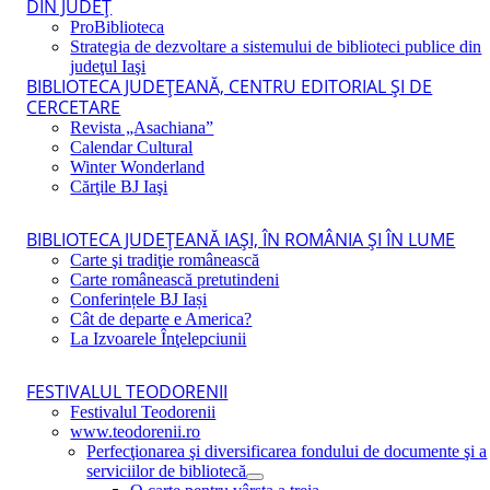
DIN JUDEŢ
ProBiblioteca
Strategia de dezvoltare a sistemului de biblioteci publice din
judeţul Iaşi
BIBLIOTECA JUDEŢEANĂ, CENTRU EDITORIAL ŞI DE
CERCETARE
Revista „Asachiana”
Calendar Cultural
Winter Wonderland
Cărţile BJ Iaşi
BIBLIOTECA JUDEŢEANĂ IAŞI, ÎN ROMÂNIA ŞI ÎN LUME
Carte şi tradiţie românească
Carte românească pretutindeni
Conferințele BJ Iași
Cât de departe e America?
La Izvoarele Înţelepciunii
FESTIVALUL TEODORENII
Festivalul Teodorenii
www.teodorenii.ro
Perfecţionarea şi diversificarea fondului de documente şi a
serviciilor de bibliotecă