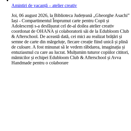
Amintiri de vacanță – atelier creativ
J
oi, 06 august 2026, la Biblioteca Județeană „Gheorghe Asachi”
Iași - Compartimentul Împrumut carte pentru Copii și
Adolescenți s-a desfășurat cel de-al doilea atelier creativ
coordonat de OHANA și colaboratorii săi de la Edubloom Club
& Afterschool. De această dată, cei mici au realizat brățări și
semne de carte din mărgeluțe, fiecare creație fiind unică și plină
de culoare. A fost minunat să le vedem răbdarea, imaginația și
entuziasmul cu care au lucrat. Mulțumim tuturor copiilor cititori,
mămicilor și echipei Edubloom Club & Afterschool și Avva
Handmade pentru o colaborare