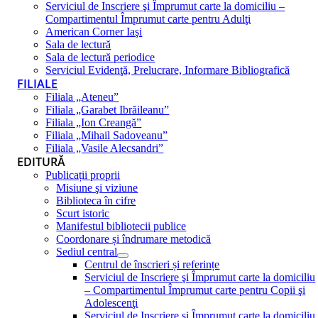
Serviciul de Inscriere şi Împrumut carte la domiciliu –
Compartimentul Împrumut carte pentru Adulţi
American Corner Iaşi
Sala de lectură
Sala de lectură periodice
Serviciul Evidenţă, Prelucrare, Informare Bibliografică
FILIALE
Filiala „Ateneu”
Filiala „Garabet Ibrăileanu”
Filiala „Ion Creangă”
Filiala „Mihail Sadoveanu”
Filiala „Vasile Alecsandri”
EDITURĂ
Publicații proprii
Misiune şi viziune
Biblioteca în cifre
Scurt istoric
Manifestul bibliotecii publice
Coordonare și îndrumare metodică
Sediul central
Centrul de înscrieri și referințe
Serviciul de Inscriere şi Împrumut carte la domiciliu
– Compartimentul Împrumut carte pentru Copii şi
Adolescenţi
Serviciul de Inscriere şi Împrumut carte la domiciliu