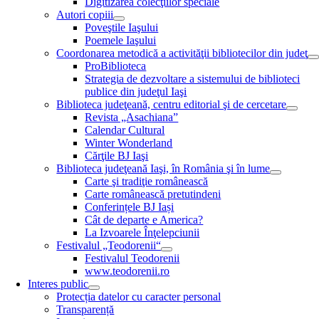
Digitizarea colecţiilor speciale
Autori copiii
Poveştile Iaşului
Poemele Iaşului
Coordonarea metodică a activităţii bibliotecilor din judeţ
ProBiblioteca
Strategia de dezvoltare a sistemului de biblioteci
publice din judeţul Iaşi
Biblioteca judeţeană, centru editorial şi de cercetare
Revista „Asachiana”
Calendar Cultural
Winter Wonderland
Cărţile BJ Iaşi
Biblioteca judeţeană Iaşi, în România şi în lume
Carte şi tradiţie românească
Carte românească pretutindeni
Conferințele BJ Iași
Cât de departe e America?
La Izvoarele Înţelepciunii
Festivalul „Teodorenii“
Festivalul Teodorenii
www.teodorenii.ro
Interes public
Protecția datelor cu caracter personal
Transparență