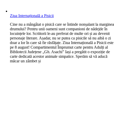
Ziua Internațională a Pisicii
C
ine nu a mângâiat o pisică care se întinde nonșalant la margine
drumului? Pentru unii oameni sunt companioni de nădejde în
locuințele lor. Scriitorii le-au preferat de multe ori și au devenit
personaje literare. Așadar, nu se putea ca pisicile să nu aibă o zi
doar a lor în care să fie răsfățate. Ziua Internațională a Pisicii este
pe 8 august! Compartimentul Împrumut carte pentru Adulți al
Bibliotecii Județene „Gh. Asachi” Iași a pregătit o expoziție de
carte dedicată acestor animale simpatice. Sperăm să vă aducă
măcar un zâmbet și