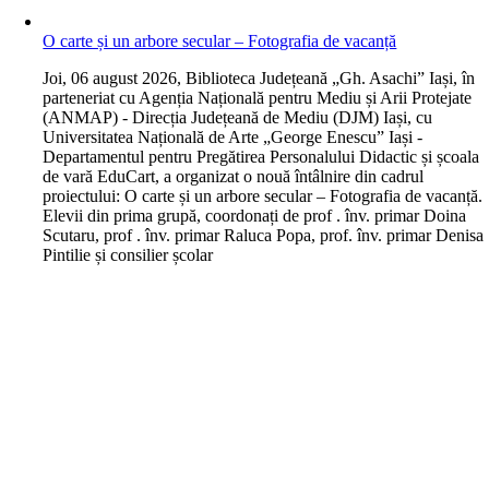
O carte și un arbore secular – Fotografia de vacanță
J
oi, 06 august 2026, Biblioteca Județeană „Gh. Asachi” Iași, în
parteneriat cu Agenția Națională pentru Mediu și Arii Protejate
(ANMAP) - Direcția Județeană de Mediu (DJM) Iași, cu
Universitatea Națională de Arte „George Enescu” Iași -
Departamentul pentru Pregătirea Personalului Didactic și școala
de vară EduCart, a organizat o nouă întâlnire din cadrul
proiectului: O carte și un arbore secular – Fotografia de vacanță.
Elevii din prima grupă, coordonați de prof . înv. primar Doina
Scutaru, prof . înv. primar Raluca Popa, prof. înv. primar Denisa
Pintilie și consilier școlar