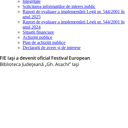
Integritate
Solicitarea informaţiilor de interes public
Raport de evaluare a implementării Legii nr. 544/2001 în
anul 2025
Raport de evaluare a implementării Legii nr. 544/2001 în
anul 2024
Situații financiare
Achiziții publice
Plan de achiziţii publice
Declarații de avere și de interese
FIE Iași a devenit oficial Festival European
Biblioteca Judeţeană „Gh. Asachi” Iaşi