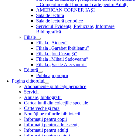
– Compartimentul Împrumut carte pentru Adulţi
AMERICAN CORNER IAŞI
Sala de lectură
Sala de lectură periodice
Serviciul Evidenţă, Prelucrare, Informare
Bibliografică
Filiale
Filiala „Ateneu”
Filiala „Garabet Ibrăileanu”
Filiala „Ion Creangă”
Filiala „Mihail Sadoveanu”
Filiala „Vasile Alecsandri”
Editură
Publicații proprii
Pagina cititorului
Abonamente publicaţii periodice
Servicii
Anuare, bibliografii
Cartea lunii din colecțiile speciale
Carte veche și rară
Noutăţi pe rafturile bibliotecii
Informații pentru copii
Informații pentru adolescenți
Informații pentru adulți
Informații pentru seniori