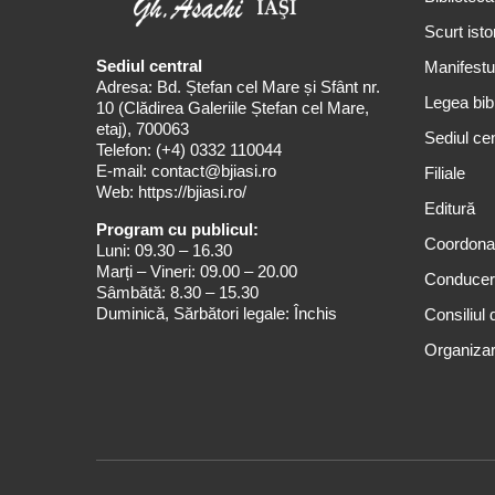
Scurt isto
Sediul central
Manifestul
Adresa: Bd. Ștefan cel Mare și Sfânt nr.
Legea bibl
10 (Clădirea Galeriile Ștefan cel Mare,
etaj), 700063
Sediul cen
Telefon:
(+4) 0332 110044
E-mail:
contact@bjiasi.ro
Filiale
Web:
https://bjiasi.ro/
Editură
Program cu publicul:
Coordona
Luni: 09.30 – 16.30
Marți – Vineri: 09.00 – 20.00
Conduce
Sâmbătă: 8.30 – 15.30
Duminică, Sărbători legale: Închis
Consiliul 
Organizar