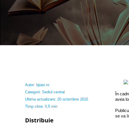
Autor:
bjiasi.ro
Categorii:
Sediul central
În cadr
avea lo
Ultima actualizare: 20 octombrie 2015
Timp citire: 0,5 min
Publicu
se va î
Distribuie