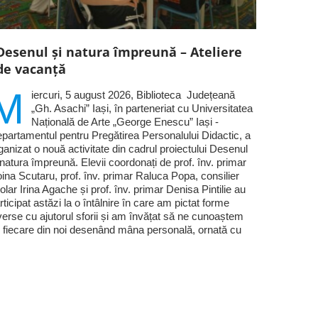
Desenul și natura împreună – Ateliere
de vacanță
M
iercuri, 5 august 2026, Biblioteca Județeană
„Gh. Asachi” Iași, în parteneriat cu Universitatea
Națională de Arte „George Enescu” Iași -
partamentul pentru Pregătirea Personalului Didactic, a
ganizat o nouă activitate din cadrul proiectului Desenul
 natura împreună. Elevii coordonați de prof. înv. primar
ina Scutaru, prof. înv. primar Raluca Popa, consilier
olar Irina Agache și prof. înv. primar Denisa Pintilie au
rticipat astăzi la o întâlnire în care am pictat forme
verse cu ajutorul sforii și am învățat să ne cunoaștem
 fiecare din noi desenând mâna personală, ornată cu