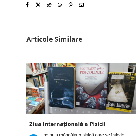
Articole Similare
Ziua Internațională a Pisicii
ine nu a mângâiat o pisică care se întinde