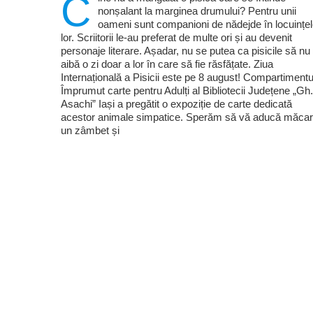
C
nonșalant la marginea drumului? Pentru unii
oameni sunt companioni de nădejde în locuințe
lor. Scriitorii le-au preferat de multe ori și au devenit
personaje literare. Așadar, nu se putea ca pisicile să nu
aibă o zi doar a lor în care să fie răsfățate. Ziua
Internațională a Pisicii este pe 8 august! Compartimentu
Împrumut carte pentru Adulți al Bibliotecii Județene „Gh.
Asachi” Iași a pregătit o expoziție de carte dedicată
acestor animale simpatice. Sperăm să vă aducă măcar
un zâmbet și