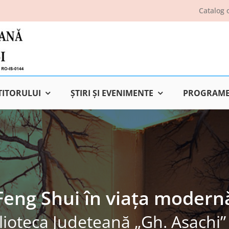
Catalog 
TITORULUI
ŞTIRI ŞI EVENIMENTE
PROGRAME 
Feng Shui în viața modern
lioteca Judeţeană „Gh. Asachi” 