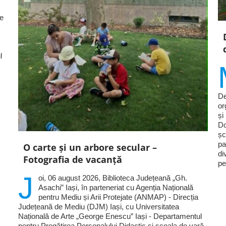
le
l
De
or
și
Do
șc
pa
O carte și un arbore secular –
di
Fotografia de vacanță
pe
J
oi, 06 august 2026, Biblioteca Județeană „Gh.
Asachi” Iași, în parteneriat cu Agenția Națională
pentru Mediu și Arii Protejate (ANMAP) - Direcția
Județeană de Mediu (DJM) Iași, cu Universitatea
Națională de Arte „George Enescu” Iași - Departamentul
pentru Pregătirea Personalului Didactic și școala de vară