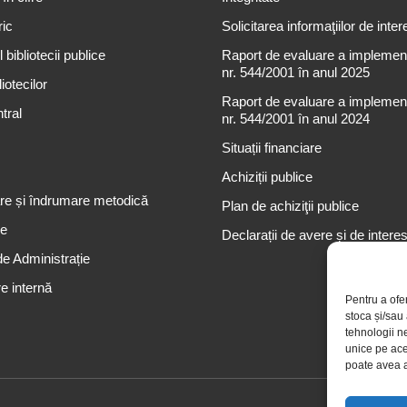
ric
Solicitarea informaţiilor de inter
 bibliotecii publice
Raport de evaluare a implementă
nr. 544/2001 în anul 2025
iotecilor
Raport de evaluare a implementă
tral
nr. 544/2001 în anul 2024
Situații financiare
Achiziții publice
re și îndrumare metodică
Plan de achiziţii publice
re
Declarații de avere și de intere
de Administrație
e internă
Pentru a ofe
stoca și/sau
tehnologii n
unice pe ace
poate avea a