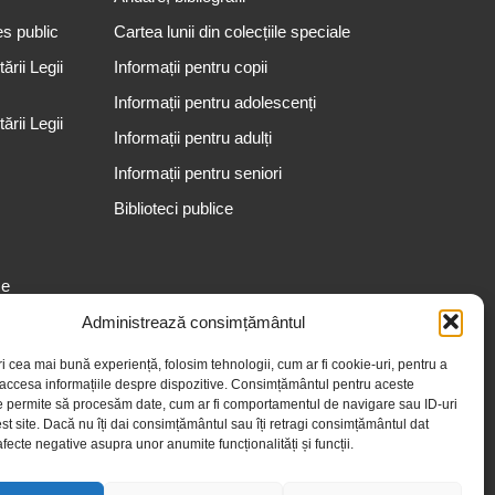
es public
Cartea lunii din colecțiile speciale
rii Legii
Informații pentru copii
Informații pentru adolescenți
rii Legii
Informații pentru adulți
Informații pentru seniori
Biblioteci publice
se
Administrează consimțământul
ri cea mai bună experiență, folosim tehnologii, cum ar fi cookie-uri, pentru a
 accesa informațiile despre dispozitive. Consimțământul pentru aceste
e permite să procesăm date, cum ar fi comportamentul de navigare sau ID-uri
st site. Dacă nu îți dai consimțământul sau îți retragi consimțământul dat
fecte negative asupra unor anumite funcționalități și funcții.