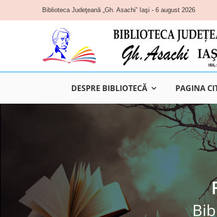
Skip
Biblioteca Judeţeană „Gh. Asachi” Iaşi - 6 august 2026
to
content
DESPRE BIBLIOTECĂ
PAGINA CI
Bib