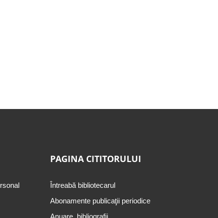
PAGINA CITITORULUI
ersonal
Întreabă bibliotecarul
Abonamente publicaţii periodice
Anuare, bibliografii