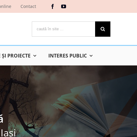
online
Contact
Cautare...
ŞI PROIECTE
INTERES PUBLIC
ă
Iaşi