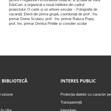
EduCart, a organizat o nouă întâlnire din cadrul
proiectului: O carte și un arbore secular – Fotografia de
vacanță. Elevii din prima grupă, coordonați de prof . înv.
primar Doina Scutaru, prof . înv. primar Raluca Popa,
prof. înv. primar Denisa Pintilie și consilier școlar
 BIBLIOTECĂ
INTERES PUBLIC
i viziune
Protecția datelor cu caracter p
Transparență
 în cifre
Integritate