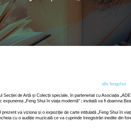
ul Secției de Artă și Colecții speciale, în parteneriat cu Asociația „A
c expunerea „Feng Shui în viața modernă” ; invitată va fi doamna Bea
l prezent va viziona și o expoziție de carte intitulată „Feng Shui în viaț
ncheia cu o audiție muzicală ce va cuprinde înregistrări inedite din fon